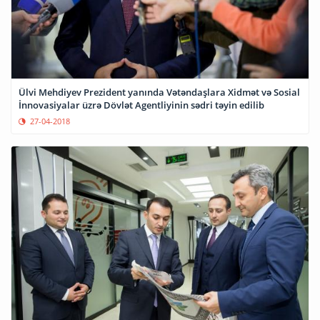
Ülvi Mehdiyev Prezident yanında Vətəndaşlara Xidmət və Sosial
İnnovasiyalar üzrə Dövlət Agentliyinin sədri təyin edilib
27-04-2018