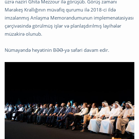
üzrə naziri Ghita Mezzour ilə görüşüb. Görüş zamanı
Mərakeş Krallığının müvafiq qurumu ilə 2018-ci ildə
imzalanmış Anlaşma Memorandumunun implemenatasiyası
çərçivəsində görülmüş işlər və planlaşdırılmış layihələr
müzakirə olunub.
Nümayəndə heyətinin BƏƏ-yə səfəri davam edir.