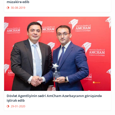
müzakirə edib
30-08-2019
Dövlət Agentliyinin sədri AmCham Azərbaycanın görüşündə
iştirak edib
29-01-2020