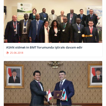
ASAN xidmət-in BMT forumunda iştirakı davam edir
25-06-2018