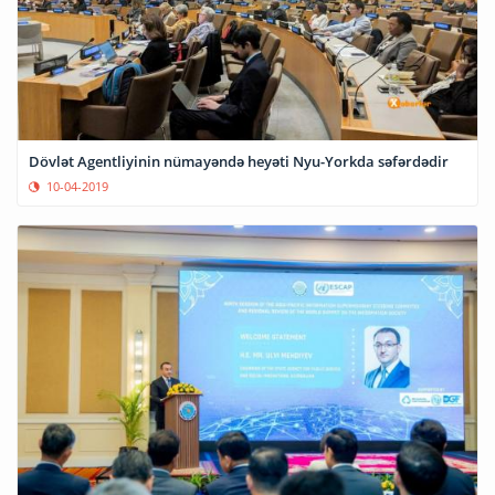
Dövlət Agentliyinin nümayəndə heyəti Nyu-Yorkda səfərdədir
10-04-2019