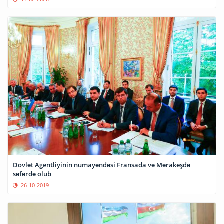
Dövlət Agentliyinin nümayəndəsi Fransada və Mərakeşdə
səfərdə olub
26-10-2019