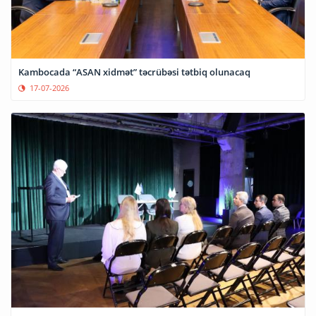
Kambocada “ASAN xidmət” təcrübəsi tətbiq olunacaq
17-07-2026