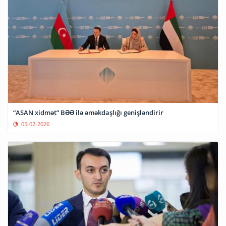
“ASAN xidmət” BƏƏ ilə əməkdaşlığı genişləndirir
05-02-2026