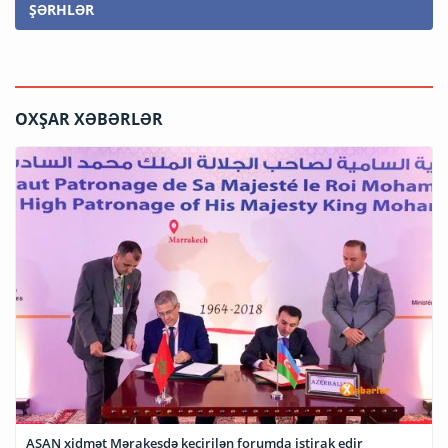
ŞƏRHLƏR
OXŞAR XƏBƏRLƏR
ASAN xidmət Mərakeşdə keçirilən forumda iştirak edir