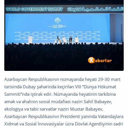
Azərbaycan Respublikasının nümayəndə heyəti 29-30 mart
tarixində Dubay şəhərində keçirilən VIII “Dünya Hökumət
Sammiti”ndə iştirak edir. Nümayəndə heyətinin tərkibinə
əmək və əhalinin sosial müdafiəsi naziri Sahil Babayev,
ekologiya və təbii sərvətlər naziri Muxtar Babayev,
Azərbaycan Respublikasının Prezidenti yanında Vətəndaşlara
Xidmət və Sosial İnnovasiyalar üzrə Dövlət Agentliyinin sədri