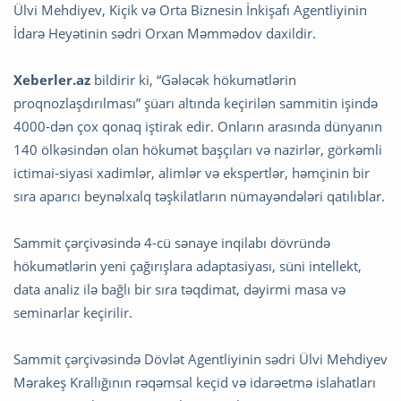
Ülvi Mehdiyev, Kiçik və Orta Biznesin İnkişafı Agentliyinin
İdarə Heyətinin sədri Orxan Məmmədov daxildir.
Xeberler.az
bildirir ki, “Gələcək hökumətlərin
proqnozlaşdırılması” şüarı altında keçirilən sammitin işində
4000-dən çox qonaq iştirak edir. Onların arasında dünyanın
140 ölkəsindən olan hökumət başçıları və nazirlər, görkəmli
ictimai-siyasi xadimlər, alimlər və ekspertlər, həmçinin bir
sıra aparıcı beynəlxalq təşkilatların nümayəndələri qatılıblar.
Sammit çərçivəsində 4-cü sənaye inqilabı dövründə
hökumətlərin yeni çağırışlara adaptasiyası, süni intellekt,
data analiz ilə bağlı bir sıra təqdimat, dəyirmi masa və
seminarlar keçirilir.
Sammit çərçivəsində Dövlət Agentliyinin sədri Ülvi Mehdiyev
Mərakeş Krallığının rəqəmsal keçid və idarəetmə islahatları