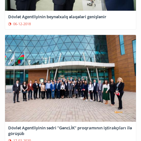
Dövlət Agentliyinin beynəlxalq əlaqələri genişlənir
06-12-2018
Dövlət Agentliyinin sədri "GəncLİK" proqramının iştirakçıları ilə
görüşüb
17-02-2020