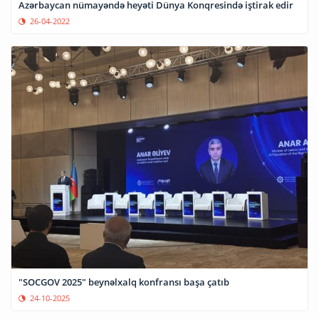
Azərbaycan nümayəndə heyəti Dünya Konqresində iştirak edir
26-04-2022
"SOCGOV 2025" beynəlxalq konfransı başa çatıb
24-10-2025