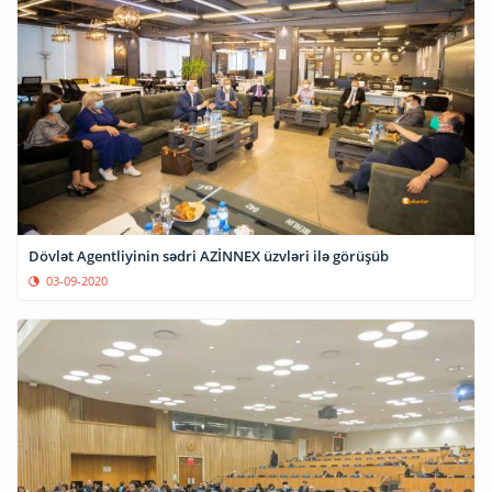
Dövlət Agentliyinin sədri AZİNNEX üzvləri ilə görüşüb
03-09-2020