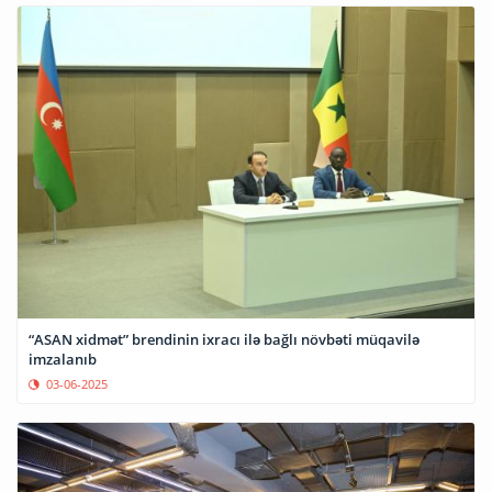
“ASAN xidmət” brendinin ixracı ilə bağlı növbəti müqavilə
imzalanıb
03-06-2025