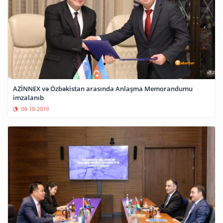
AZİNNEX və Özbəkistan arasında Anlaşma Memorandumu
imzalanıb
09-10-2019