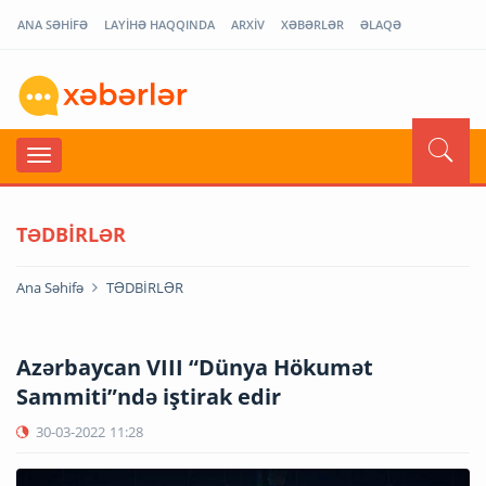
ANA SƏHİFƏ
LAYİHƏ HAQQINDA
ARXİV
XƏBƏRLƏR
ƏLAQƏ
TƏDBİRLƏR
Ana Səhifə
TƏDBİRLƏR
Azərbaycan VIII “Dünya Hökumət
Sammiti”ndə iştirak edir
30-03-2022
11:28