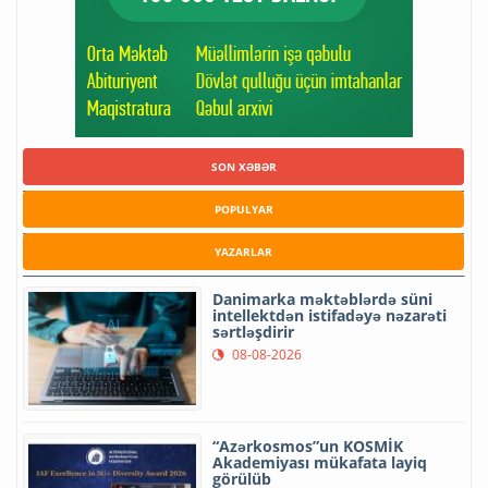
SON XƏBƏR
POPULYAR
YAZARLAR
Danimarka məktəblərdə süni
intellektdən istifadəyə nəzarəti
sərtləşdirir
08-08-2026
“Azərkosmos”un KOSMİK
Akademiyası mükafata layiq
görülüb