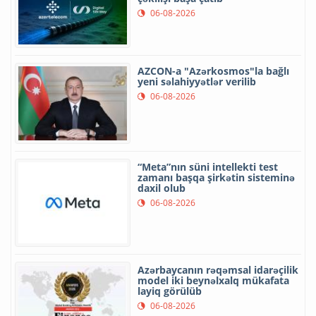
06-08-2026
AZCON-a "Azərkosmos"la bağlı
yeni səlahiyyətlər verilib
06-08-2026
“Meta”nın süni intellekti test
zamanı başqa şirkətin sisteminə
daxil olub
06-08-2026
Azərbaycanın rəqəmsal idarəçilik
model iki beynəlxalq mükafata
layiq görülüb
06-08-2026