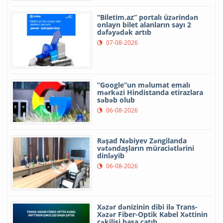
“Biletim.az” portalı üzərindən
onlayn bilet alanların sayı 2
dəfəyədək artıb
07-08-2026
“Google”un məlumat emalı
mərkəzi Hindistanda etirazlara
səbəb olub
06-08-2026
Rəşad Nəbiyev Zəngilanda
vətəndaşların müraciətlərini
dinləyib
06-08-2026
Xəzər dənizinin dibi ilə Trans-
Xəzər Fiber-Optik Kabel Xəttinin
çəkilişi başa çatıb