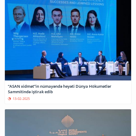
“ASAN xidmət”in nümayəndə heyəti Dünya Hökumətlər
Sammitində iştirak edib
13-02-2025