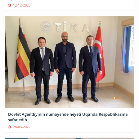
12-12-2025
Dövlət Agentliyinin nümayəndə heyəti Uqanda Respublikasına
səfər edib
28-03-2022