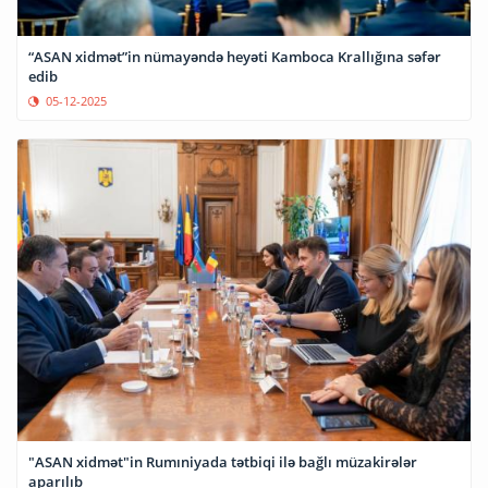
“ASAN xidmət”in nümayəndə heyəti Kamboca Krallığına səfər
edib
05-12-2025
"ASAN xidmət"in Rumıniyada tətbiqi ilə bağlı müzakirələr
aparılıb