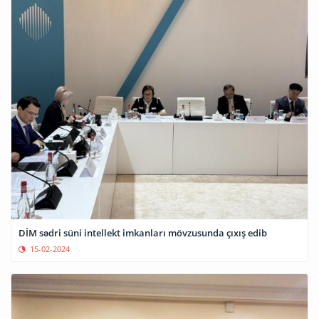
DİM sədri süni intellekt imkanları mövzusunda çıxış edib
15-02-2024