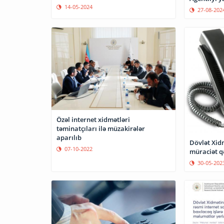
səhifələrinə etimad göstərməməyi
14-05-2024
27-08-202
tövsiyə edir
Özəl internet xidmətləri
təminatçıları ilə müzakirələr
aparılıb
Dövlət Xidm
07-10-2022
müraciət q
30-05-202