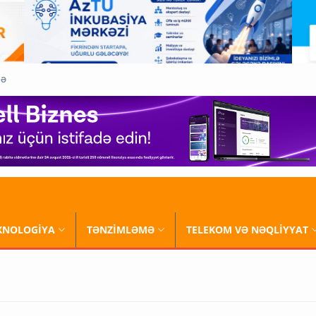
QƏ
XNOLOGİYA
TƏNZİMLƏMƏ
TELEKOM VƏ NƏQLİYYAT