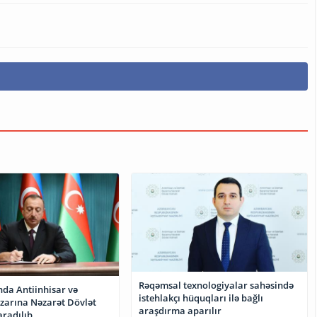
Rəqəmsal texnologiyalar sahəsində
da Antiinhisar və
istehlakçı hüquqları ilə bağlı
azarına Nəzarət Dövlət
araşdırma aparılır
aradılıb