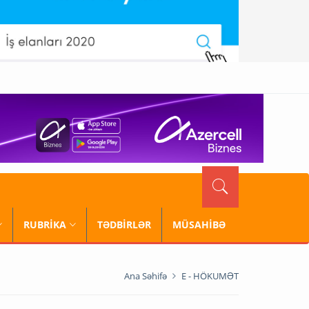
RUBRİKA
TƏDBİRLƏR
MÜSAHİBƏ
Ana Səhifə
E - HÖKUMƏT