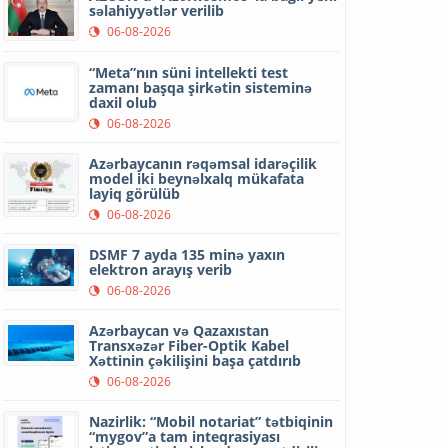
səlahiyyətlər verilib
06-08-2026
“Meta”nın süni intellekti test
zamanı başqa şirkətin sisteminə
daxil olub
06-08-2026
Azərbaycanın rəqəmsal idarəçilik
model iki beynəlxalq mükafata
layiq görülüb
06-08-2026
DSMF 7 ayda 135 minə yaxın
elektron arayış verib
06-08-2026
Azərbaycan və Qazaxıstan
Transxəzər Fiber-Optik Kabel
Xəttinin çəkilişini başa çatdırıb
06-08-2026
Nazirlik: “Mobil notariat” tətbiqinin
“mygov”a tam inteqrasiyası