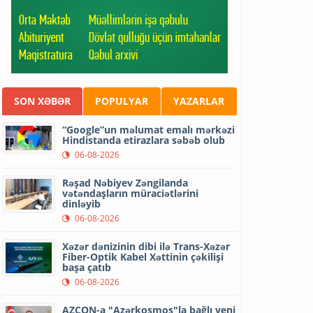
SON XƏBƏR
POPULYAR
YAZARLAR
“Google”un məlumat emalı mərkəzi
Hindistanda etirazlara səbəb olub
06-08-2026
Rəşad Nəbiyev Zəngilanda
vətəndaşların müraciətlərini
dinləyib
06-08-2026
Xəzər dənizinin dibi ilə Trans-Xəzər
Fiber-Optik Kabel Xəttinin çəkilişi
başa çatıb
06-08-2026
AZCON-a "Azərkosmos"la bağlı yeni