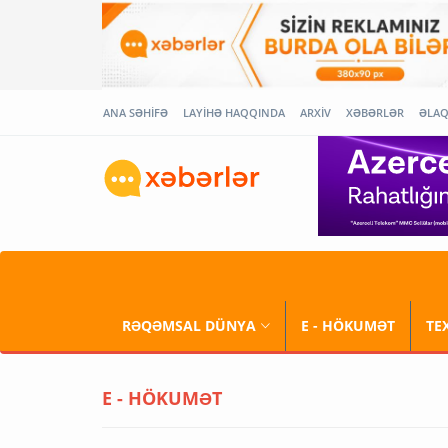
ANA SƏHİFƏ
LAYİHƏ HAQQINDA
ARXİV
XƏBƏRLƏR
ƏLA
RƏQƏMSAL DÜNYA
E - HÖKUMƏT
TE
E - HÖKUMƏT