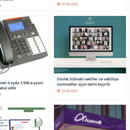
27-04-2022
4
Dövlət Xidməti vəkillər və vəkilliyə
əti 4 ayda 3 500-ə yaxın
namizədlər üçün təlim keçirib
əbul edib
22-04-2022
3