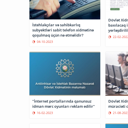
Dövlət Xid
İstehlakçılar və sahibkarlıq
baxılacaq 
subyektləri sabit telefon xidmətinə
yerləşdirili
qoşulmaq üçün nə etməlidir?
22-02-202
04-10-2023
"İnternet portallarında qanunsuz
Dövlət Xid
idman mərc oyunları reklam edilir"
müraciəti 
16-02-2023
21-08-202