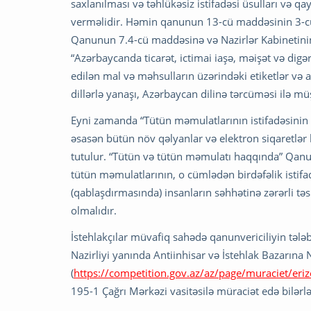
saxlanılması və təhlükəsiz istifadəsi üsulları və 
verməlidir. Həmin qanunun 13-cü maddəsinin 3-cü
Qanunun 7.4-cü maddəsinə və Nazirlər Kabinetinin 0
“Azərbaycanda ticarət, ictimai iaşə, məişət və dig
edilən mal və məhsulların üzərindəki etiketlər və a
dillərlə yanaşı, Azərbaycan dilinə tərcüməsi ilə mü
Eyni zamanda “Tütün məmulatlarının istifadəsini
əsasən bütün növ qəlyanlar və elektron siqaretlə
tutulur. “Tütün və tütün məmulatı haqqında” Qanu
tütün məmulatlarının, o cümlədən birdəfəlik istifa
(qablaşdırmasında) insanların səhhətinə zərərli tə
olmalıdır.
İstehlakçılar müvafiq sahədə qanunvericiliyin tələb
Nazirliyi yanında Antiinhisar və İstehlak Bazarına
(
https://competition.gov.az/az/page/muraciet/erize
195-1 Çağrı Mərkəzi vasitəsilə müraciət edə bilərlə