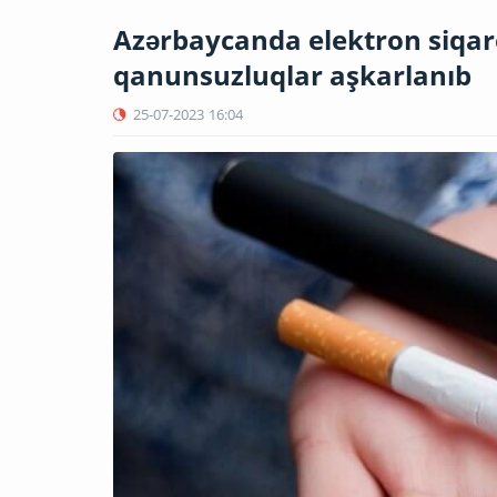
Azərbaycanda elektron siqaret
qanunsuzluqlar aşkarlanıb
25-07-2023
16:04