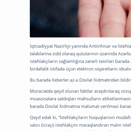
İqtisadiyyat Nazirliyi yanında Antiinhisar və İste
tələblərinə zidd olaraq qutularının üzərində Azər
istehlakçıların sağlamlığına zərərli təsirləri barə
birdəfəlik istifadə üçün elektron siqaretlərin idxal
Bu barədə Xeberler.az-a Dövlət Xidmətindən bildiri
Müraciətdə qeyd olunan faktlar araşdırılaraq sözü
müəssisələrə satdıqları məhsulların etiketlənməsin
barədə Dövlət Xidmətinə məlumat verilməsi barə
Qeyd edək ki, “İstehlakçıların hüquqlarının müda
satıcı (icraçı) istehlakçını maraqlandıran malın iste