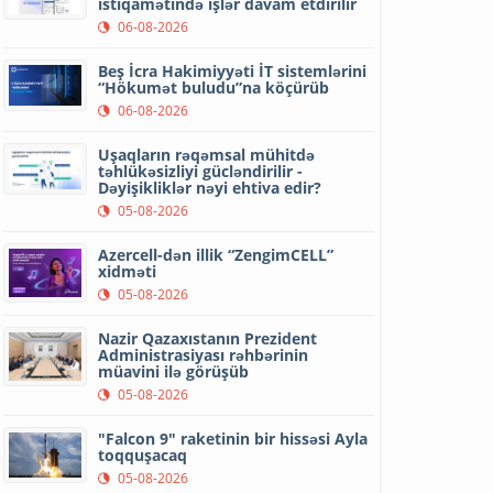
istiqamətində işlər davam etdirilir
06-08-2026
Beş İcra Hakimiyyəti İT sistemlərini
“Hökumət buludu”na köçürüb
06-08-2026
Uşaqların rəqəmsal mühitdə
təhlükəsizliyi gücləndirilir -
Dəyişikliklər nəyi ehtiva edir?
05-08-2026
Azercell-dən illik “ZengimCELL”
xidməti
05-08-2026
Nazir Qazaxıstanın Prezident
Administrasiyası rəhbərinin
müavini ilə görüşüb
05-08-2026
"Falcon 9" raketinin bir hissəsi Ayla
toqquşacaq
05-08-2026