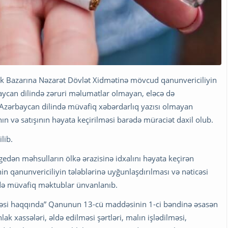
hlak Bazarına Nəzarət Dövlət Xidmətinə mövcud qanunvericiliyin
baycan dilində zəruri məlumatlar olmayan, eləcə də
də Azərbaycan dilində müvafiq xəbərdarlıq yazısı olmayan
ının və satışının həyata keçirilməsi barədə müraciət daxil olub.
lib.
gedən məhsulların ölkə ərazisinə idxalını həyata keçirən
in qanunvericiliyin tələblərinə uyğunlaşdırılması və nəticəsi
də müvafiq məktublar ünvanlanıb.
fiəsi haqqında” Qanunun 13-cü maddəsinin 1-ci bəndinə əsasən
hlak xassələri, əldə edilməsi şərtləri, malın işlədilməsi,