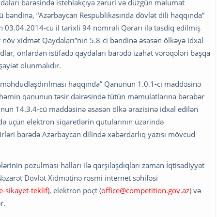
qaydaları barəsində istehlakçıya zəruri və düzgün məlumat
 bəndinə, “Azərbaycan Respublikasında dövlət dili haqqında”
3.04.2014-cü il tarixli 94 nömrəli Qərarı ilə təsdiq edilmiş
ər növ xidmət Qaydaları”nın 5.8-ci bəndinə əsasən ölkəyə idxal
dlar, onlardan istifadə qaydaları barədə izahat vərəqələri başqa
şayiət olunmalıdır.
n məhdudlaşdırılması haqqında” Qanunun 1.0.1-ci maddəsinə
r həmin qanunun təsir dairəsində tütün məmulatlarına bərabər
nun 14.3.4-cü maddəsinə əsasən ölkə ərazisinə idxal edilən
də üçün elektron siqaretlərin qutularının üzərində
sirləri barədə Azərbaycan dilində xəbərdarlıq yazısı mövcud
lərinin pozulması halları ilə qarşılaşdıqları zaman İqtisadiyyat
 Nəzarət Dövlət Xidmətinə rəsmi internet səhifəsi
-sikayet-teklif
), elektron poçt (
office@competition.gov.az
) və
r.