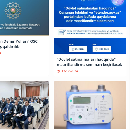
n Dəmir Yolları” QSC
ş qaldırılıb.
4
“Dövlət satınalmaları haqqında”
maarifləndirmə seminarı keçiriləcək
13-12-2024