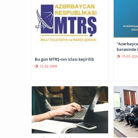
“Azərbayca
barəsində i
15-01-202
Bu gün MTRŞ-nın iclası keçirilib
12-02-2009