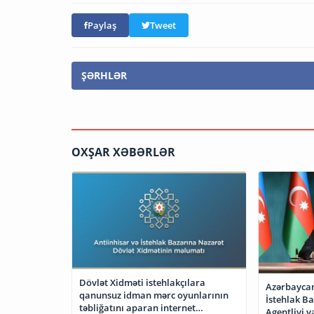
Paylaş
Tweet
ŞƏRHLƏR
OXŞAR XƏBƏRLƏR
Dövlət Xidməti istehlakçılara
Azərbaycan
qanunsuz idman mərc oyunlarının
İstehlak B
təbliğatını aparan internet
Agentliyi y