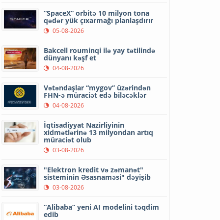
“SpaceX” orbitə 10 milyon tona
qədər yük çıxarmağı planlaşdırır
05-08-2026
Bakcell rouminqi ilə yay tətilində
dünyanı kəşf et
04-08-2026
Vətəndaşlar “mygov” üzərindən
FHN-ə müraciət edə biləcəklər
04-08-2026
İqtisadiyyat Nazirliyinin
xidmətlərinə 13 milyondan artıq
müraciət olub
03-08-2026
"Elektron kredit və zəmanət"
sisteminin Əsasnaməsi" dəyişib
03-08-2026
“Alibaba” yeni AI modelini təqdim
edib