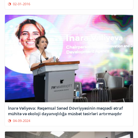
02-01-2016
İnarə Vəliyeva: Rəqəmsal Sənəd Dövriyyəsinin məqsədi ətraf
mühitə və ekoloji dayanıqlılığa müsbət təsirləri artırmaqdır
04-09-2024