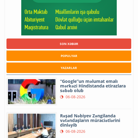
SON XƏBƏR
POPULYAR
YAZARLAR
“Google”un məlumat emalı
mərkəzi Hindistanda etirazlara
səbəb olub
06-08-2026
Rəşad Nəbiyev Zəngilanda
vətəndaşların müraciətlərini
dinləyib
06-08-2026