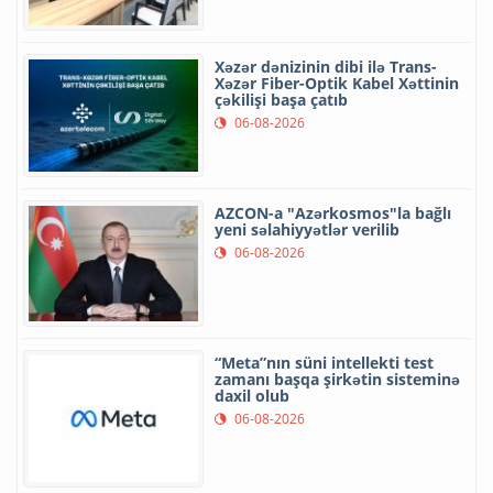
Xəzər dənizinin dibi ilə Trans-
Xəzər Fiber-Optik Kabel Xəttinin
çəkilişi başa çatıb
06-08-2026
AZCON-a "Azərkosmos"la bağlı
yeni səlahiyyətlər verilib
06-08-2026
“Meta”nın süni intellekti test
zamanı başqa şirkətin sisteminə
daxil olub
06-08-2026