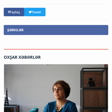
Paylaş
Tweet
ŞƏRHLƏR
OXŞAR XƏBƏRLƏR