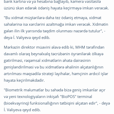
bank kartına və ya hesabına bağlayıb, kamera vasitəsilə
üzünü skan edərək ödəniş həyata keçirməyə imkan verəcək.
"Bu xidmət müştərilərə daha tez ödəniş etməyə, xidmət
sahələrinə isə xərclərini azaltmağa imkan verəcək. Xidmətin
gələn ilin ilk yarısında təqdim olunması nəzərdə tutulur", -
deyə İ. Vəliyeva qeyd edib.
Mərkəzin direktor müavini əlavə edib ki, MHM tərəfindən
davamlı olaraq beynəlxalq təcrübənin öyrənilərək ölkəyə
gətirilməsi, rəqəmsal xidmətlərin əhatə dairəsinin
genişləndirilməsi və bu xidmətlərə əhalinin əlçatanlığının
artırılması məqsədilə strateji layihələr, həmçinin ardıcıl işlər
həyata keçirilməkdədir.
"Biometrik məlumatlar bu sahədə bizə geniş imkanlar açır
və yeni texnologiyaların inkişafı "BioPOS" terminal
(bioekvayrinq) funksionallığının tətbiqini əlçatan edir", - deyə
İ. Vəliyeva qeyd edib.