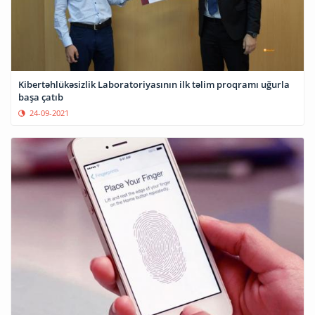
Kibertəhlükəsizlik Laboratoriyasının ilk təlim proqramı uğurla
başa çatıb
24-09-2021