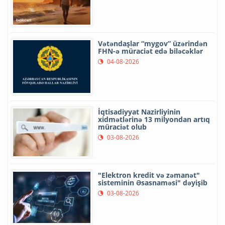
Vətəndaşlar “mygov” üzərindən
FHN-ə müraciət edə biləcəklər
04-08-2026
İqtisadiyyat Nazirliyinin
xidmətlərinə 13 milyondan artıq
müraciət olub
03-08-2026
"Elektron kredit və zəmanət"
sisteminin Əsasnaməsi" dəyişib
03-08-2026