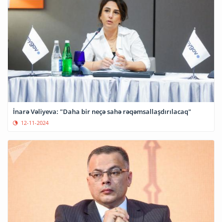
İnarə Vəliyeva: "Daha bir neçə sahə rəqəmsallaşdırılacaq"
12-11-2024