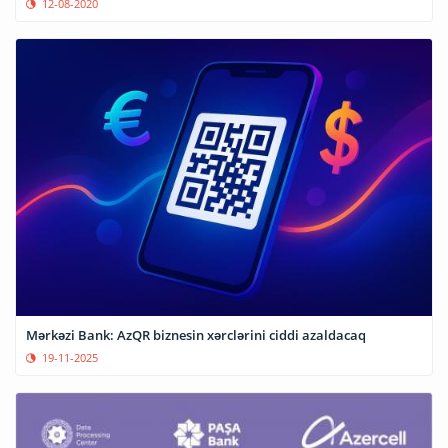
12-08-2020
Mərkəzi Bank: AzQR biznesin xərclərini ciddi azaldacaq
19-11-2025