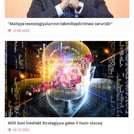
"Maliyyə texnologiyalarının təkmilləşdirilməsi zəruridir"
13-06-2023
Milli Süni İntellekt Strategiyası gələn il hazır olacaq
16-12-2022