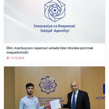
İRİA: Azərbaycanı rəqəmsal sahədə lider dövlətə çevirmək
məqsədimizdir
13-12-2024