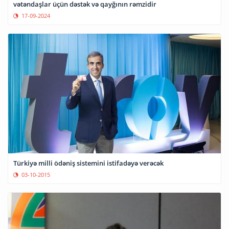
vətəndaşlar üçün dəstək və qayğının rəmzidir
17-09-2024
Türkiyə milli ödəniş sistemini istifadəyə verəcək
03-10-2015