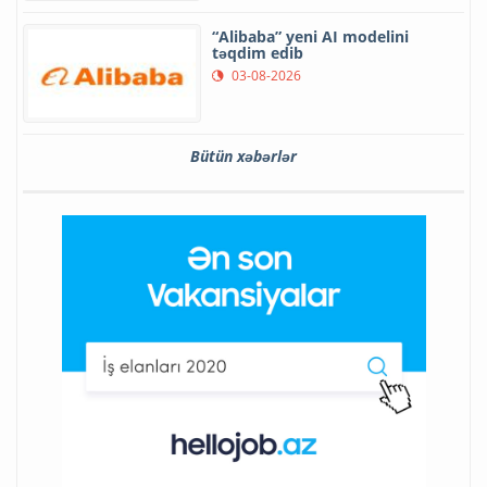
“Alibaba” yeni AI modelini
təqdim edib
03-08-2026
Bütün xəbərlər