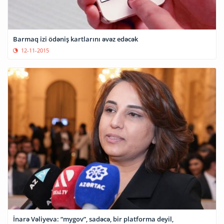
Barmaq izi ödəniş kartlarını əvəz edəcək
12-11-2015
İnarə Vəliyeva: “mygov”, sadəcə, bir platforma deyil,