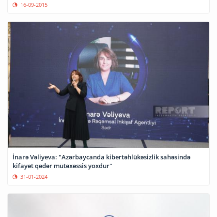
16-09-2015
İnarə Vəliyeva: "Azərbaycanda kibertəhlükəsizlik sahəsində
kifayət qədər mütəxəssis yoxdur"
31-01-2024