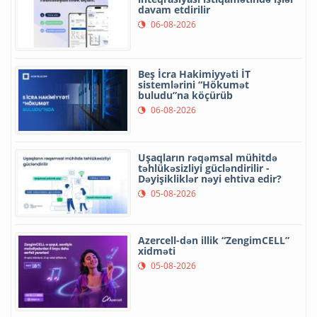
davam etdirilir
06-08-2026
Beş İcra Hakimiyyəti İT
sistemlərini “Hökumət
buludu”na köçürüb
06-08-2026
Uşaqların rəqəmsal mühitdə
təhlükəsizliyi gücləndirilir -
Dəyişikliklər nəyi ehtiva edir?
05-08-2026
Azercell-dən illik “ZengimCELL”
xidməti
05-08-2026