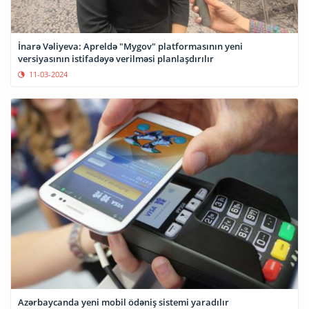
İnarə Vəliyeva: Apreldə "Mygov" platformasının yeni
versiyasının istifadəyə verilməsi planlaşdırılır
11-03-2024
Azərbaycanda yeni mobil ödəniş sistemi yaradılır