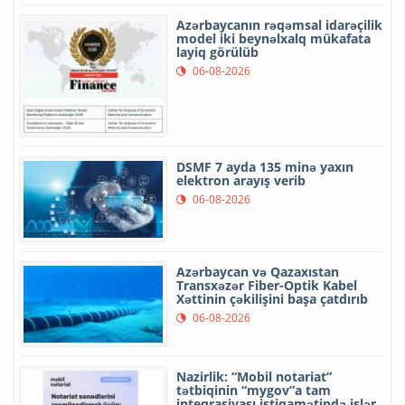
Azərbaycanın rəqəmsal idarəçilik
model iki beynəlxalq mükafata
layiq görülüb
06-08-2026
DSMF 7 ayda 135 minə yaxın
elektron arayış verib
06-08-2026
Azərbaycan və Qazaxıstan
Transxəzər Fiber-Optik Kabel
Xəttinin çəkilişini başa çatdırıb
06-08-2026
Nazirlik: “Mobil notariat”
tətbiqinin “mygov”a tam
inteqrasiyası istiqamətində işlər