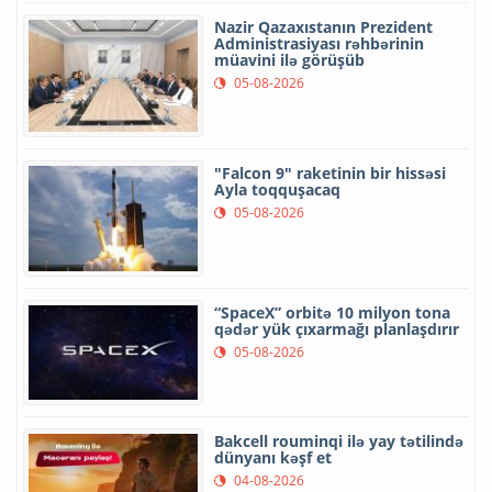
Nazir Qazaxıstanın Prezident
Administrasiyası rəhbərinin
müavini ilə görüşüb
05-08-2026
"Falcon 9" raketinin bir hissəsi
Ayla toqquşacaq
05-08-2026
“SpaceX” orbitə 10 milyon tona
qədər yük çıxarmağı planlaşdırır
05-08-2026
Bakcell rouminqi ilə yay tətilində
dünyanı kəşf et
04-08-2026