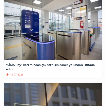
“SİMA Pay” ilə 9 mindən çox sərnişin dəmir yolundan istifadə
edib
13-07-2026