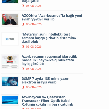
başa çatıb
06-08-2026
AZCON-a "Azərkosmos"la bağlı yeni
səlahiyyətlər verilib
06-08-2026
“Meta”nın süni intellekti test
zamanı başqa şirkətin sisteminə
daxil olub
06-08-2026
Azərbaycanın rəqəmsal idarəçilik
model iki beynəlxalq mükafata
layiq görülüb
06-08-2026
DSMF 7 ayda 135 minə yaxın
elektron arayış verib
06-08-2026
Azərbaycan və Qazaxıstan
Transxəzər Fiber-Optik Kabel
Xəttinin çəkilişini başa çatdırıb