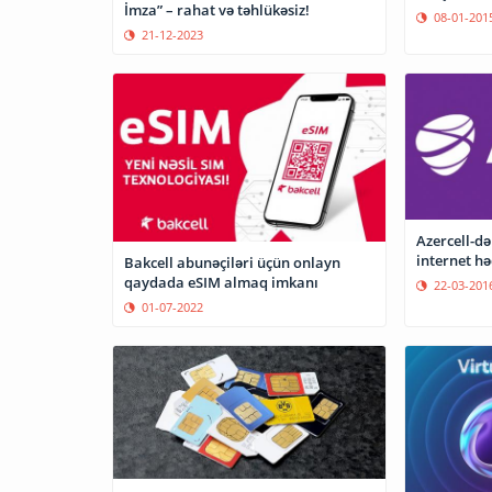
İmza” – rahat və təhlükəsiz!
08-01-201
21-12-2023
Azercell-də
internet hə
Bakcell abunəçiləri üçün onlayn
qaydada eSIM almaq imkanı
22-03-201
01-07-2022