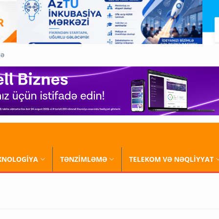
QƏ
XNOLOGİYA
TƏNZİMLƏMƏ
TELEKOM VƏ NƏQLİYYAT