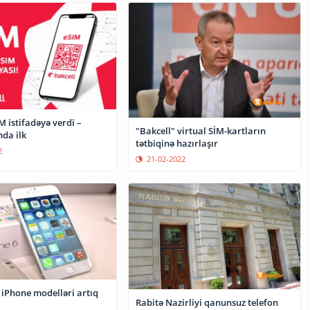
M istifadəyə verdi –
"Bakcell" virtual SİM-kartların
da ilk
tətbiqinə hazırlaşır
2
21-02-2022
 iPhone modelləri artıq
Rabitə Nazirliyi qanunsuz telefon