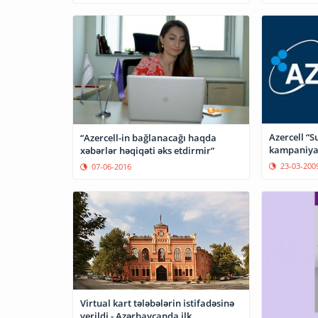
Azercell “S
“Azercell-in bağlanacağı haqda
kampaniyas
xəbərlər həqiqəti əks etdirmir”
23-03-200
07-06-2016
Virtual kart tələbələrin istifadəsinə
verildi - Azərbaycanda ilk