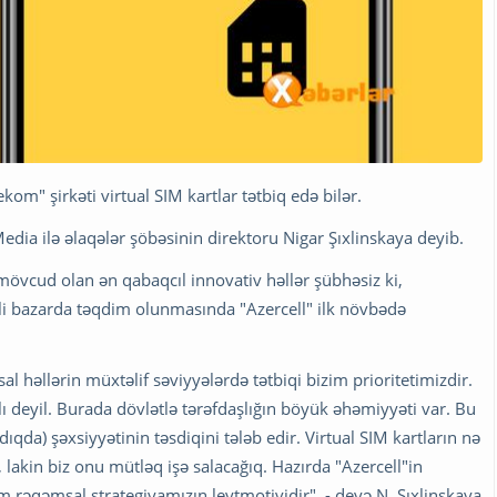
om" şirkəti virtual SIM kartlar tətbiq edə bilər.
Media ilə əlaqələr şöbəsinin direktoru Nigar Şıxlinskaya deyib.
övcud olan ən qabaqcıl innovativ həllər şübhəsiz ki,
i bazarda təqdim olunmasında "Azercell" ilk növbədə
al həllərin müxtəlif səviyyələrdə tətbiqi bizim prioritetimizdir.
ılı deyil. Burada dövlətlə tərəfdaşlığın böyük əhəmiyyəti var. Bu
dıqda) şəxsiyyətinin təsdiqini tələb edir. Virtual SIM kartların nə
lakin biz onu mütləq işə salacağıq. Hazırda "Azercell"in
m rəqəmsal strategiyamızın leytmotividir", - deyə N. Şıxlinskaya