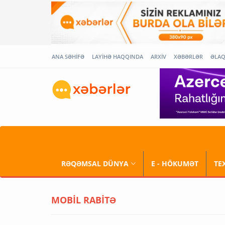
ANA SƏHİFƏ
LAYİHƏ HAQQINDA
ARXİV
XƏBƏRLƏR
ƏLA
RƏQƏMSAL DÜNYA
E - HÖKUMƏT
TE
MOBİL RABİTƏ