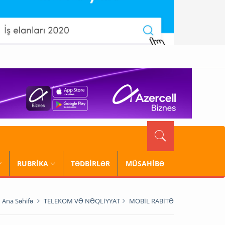
RUBRİKA
TƏDBİRLƏR
MÜSAHİBƏ
Ana Səhifə
TELEKOM VƏ NƏQLİYYAT
MOBİL RABİTƏ