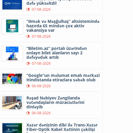
dəfə yüksəltdi!
07-08-2026
“Əmək və Məşğulluq” altsistemində
hazırda 65 mindən çox aktiv
vakansiya var
07-08-2026
“Biletim.az” portalı üzərindən
onlayn bilet alanların sayı 2
dəfəyədək artıb
07-08-2026
“Google”un məlumat emalı mərkəzi
Hindistanda etirazlara səbəb olub
06-08-2026
Rəşad Nəbiyev Zəngilanda
vətəndaşların müraciətlərini
dinləyib
06-08-2026
Xəzər dənizinin dibi ilə Trans-Xəzər
Fiber-Optik Kabel Xəttinin çəkilişi