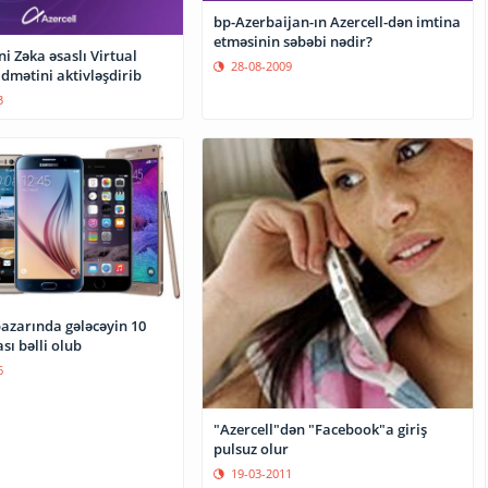
bp-Azerbaijan-ın Azercell-dən imtina
etməsinin səbəbi nədir?
ni Zəka əsaslı Virtual
28-08-2009
idmətini aktivləşdirib
3
azarında gələcəyin 10
sı bəlli olub
6
"Azercell"dən "Facebook"a giriş
pulsuz olur
19-03-2011