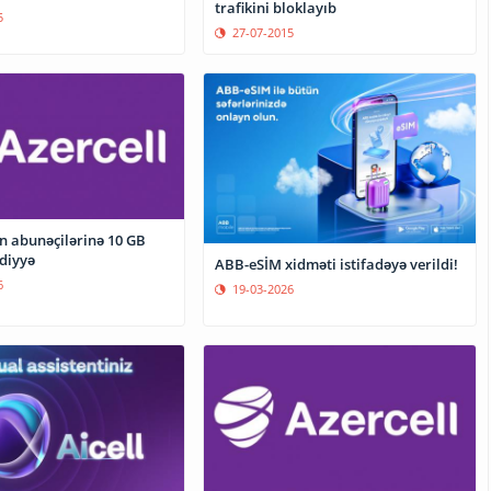
trafikini bloklayıb
5
27-07-2015
n abunəçilərinə 10 GB
diyyə
ABB-eSİM xidməti istifadəyə verildi!
6
19-03-2026