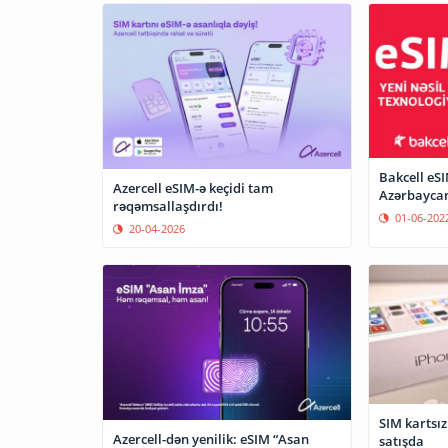
Bakcell eSI
Azercell eSIM-ə keçidi tam
Azərbaycan
rəqəmsallaşdırdı!
01-06-202
20-04-2026
SIM kartsız
Azercell-dən yenilik: eSIM “Asan
satışda