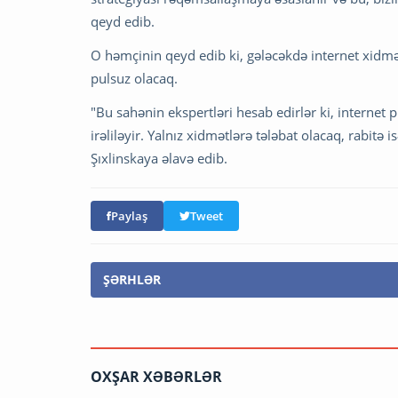
qeyd edib.
O həmçinin qeyd edib ki, gələcəkdə internet xidmət
pulsuz olacaq.
"Bu sahənin ekspertləri hesab edirlər ki, internet 
irəliləyir. Yalnız xidmətlərə tələbat olacaq, rabitə 
Şıxlinskaya əlavə edib.
Paylaş
Tweet
ŞƏRHLƏR
OXŞAR XƏBƏRLƏR