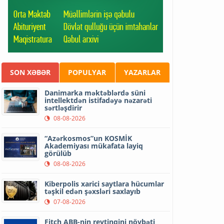
SON XƏBƏR
POPULYAR
YAZARLAR
Danimarka məktəblərdə süni
intellektdən istifadəyə nəzarəti
sərtləşdirir
08-08-2026
“Azərkosmos”un KOSMİK
Akademiyası mükafata layiq
görülüb
08-08-2026
Kiberpolis xarici saytlara hücumlar
təşkil edən şəxsləri saxlayıb
07-08-2026
Fitch ABB-nin reytinqini növbəti