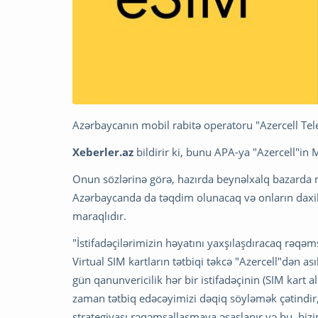
Azərbaycanın mobil rabitə operatoru "Azercell Telek
Xeberler.az
bildirir ki, bunu APA-ya "Azercell"in 
Onun sözlərinə görə, hazırda beynəlxalq bazarda m
Azərbaycanda da təqdim olunacaq və onların daxil
maraqlıdır.
"İstifadəçilərimizin həyatını yaxşılaşdıracaq rəqəms
Virtual SIM kartların tətbiqi təkcə "Azercell"dən as
gün qanunvericilik hər bir istifadəçinin (SIM kart al
zaman tətbiq edəcəyimizi dəqiq söyləmək çətindir, 
strategiyası rəqəmsallaşmaya əsaslanır və bu, bizi