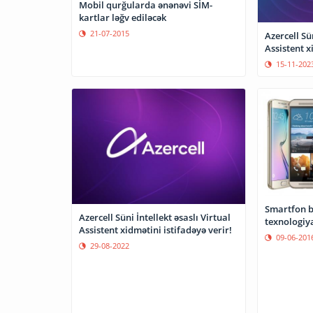
Mobil qurğularda ənənəvi SİM-
kartlar ləğv ediləcək
21-07-2015
Azercell Sü
Assistent x
15-11-202
Smartfon b
Azercell Süni İntellekt əsaslı Virtual
texnologiya
Assistent xidmətini istifadəyə verir!
09-06-201
29-08-2022