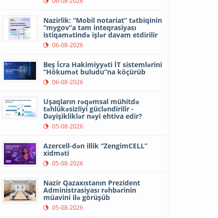
06-08-2026
Nazirlik: “Mobil notariat” tətbiqinin
“mygov”a tam inteqrasiyası
istiqamətində işlər davam etdirilir
06-08-2026
Beş İcra Hakimiyyəti İT sistemlərini
“Hökumət buludu”na köçürüb
06-08-2026
Uşaqların rəqəmsal mühitdə
təhlükəsizliyi gücləndirilir -
Dəyişikliklər nəyi ehtiva edir?
05-08-2026
Azercell-dən illik “ZengimCELL”
xidməti
05-08-2026
Nazir Qazaxıstanın Prezident
Administrasiyası rəhbərinin
müavini ilə görüşüb
05-08-2026