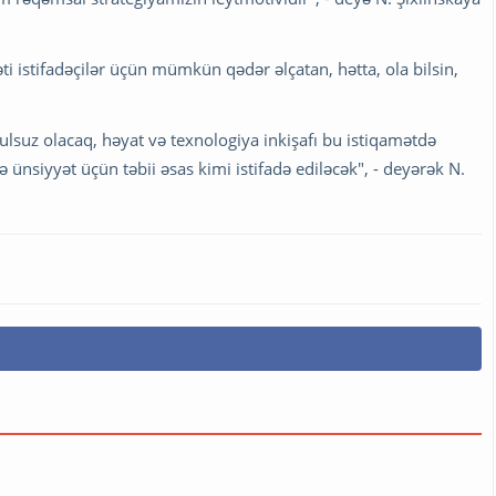
i istifadəçilər üçün mümkün qədər əlçatan, hətta, ola bilsin,
pulsuz olacaq, həyat və texnologiya inkişafı bu istiqamətdə
isə ünsiyyət üçün təbii əsas kimi istifadə ediləcək", - deyərək N.