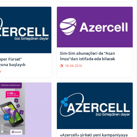
Sim-Sim abunəçiləri də “Asan
İmza”dan istifadə edə biləcək
uper Fürsət”
ına başlayıb
18-04-2016
9
«Azercell» şirkəti yeni kampaniyaya