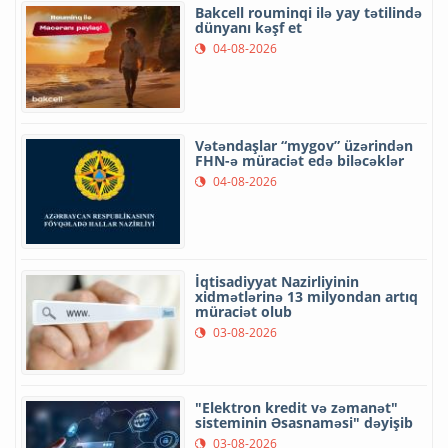
Bakcell rouminqi ilə yay tətilində
dünyanı kəşf et
04-08-2026
Vətəndaşlar “mygov” üzərindən
FHN-ə müraciət edə biləcəklər
04-08-2026
İqtisadiyyat Nazirliyinin
xidmətlərinə 13 milyondan artıq
müraciət olub
03-08-2026
"Elektron kredit və zəmanət"
sisteminin Əsasnaməsi" dəyişib
03-08-2026