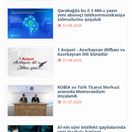
Qarabağda bu il 3 400-ə yaxın
yeni abunəçi telekommunikasiya
xidmətlərinə qoşulub
03-08-2026
1 Avqust - Azərbaycan Əlifbası və
Azərbaycan Dili Günüdür
01-08-2026
KOBİA və Türk Ticarət Mərkəzi
arasında Memorandum
imzalanıb
31-07-2026
Aİ-nin süni intellekt qaydalarında
yeni mərhələ başlayır