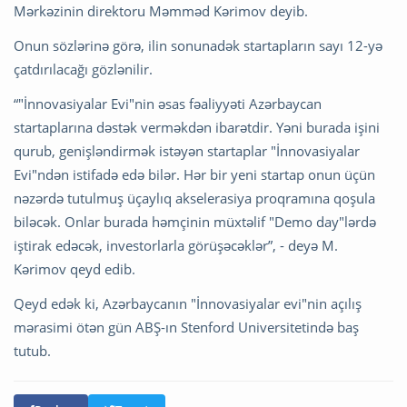
Mərkəzinin direktoru Məmməd Kərimov deyib.
Onun sözlərinə görə, ilin sonunadək startapların sayı 12-yə
çatdırılacağı gözlənilir.
“"İnnovasiyalar Evi"nin əsas fəaliyyəti Azərbaycan
startaplarına dəstək verməkdən ibarətdir. Yəni burada işini
qurub, genişləndirmək istəyən startaplar "İnnovasiyalar
Evi"ndən istifadə edə bilər. Hər bir yeni startap onun üçün
nəzərdə tutulmuş üçaylıq akselerasiya proqramına qoşula
biləcək. Onlar burada həmçinin müxtəlif "Demo day"lərdə
iştirak edəcək, investorlarla görüşəcəklər”, - deyə M.
Kərimov qeyd edib.
Qeyd edək ki, Azərbaycanın "İnnovasiyalar evi"nin açılış
mərasimi ötən gün ABŞ-ın Stenford Universitetində baş
tutub.