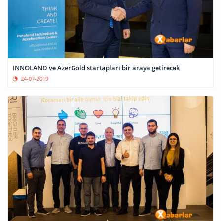
INNOLAND və AzerGold startapları bir araya gətirəcək
24-07-2019