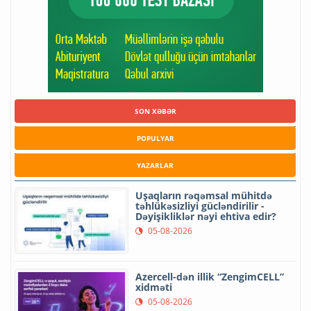
SON XƏBƏR
POPULYAR
YAZARLAR
Uşaqların rəqəmsal mühitdə
təhlükəsizliyi gücləndirilir -
Dəyişikliklər nəyi ehtiva edir?
05-08-2026
Azercell-dən illik “ZengimCELL”
xidməti
05-08-2026