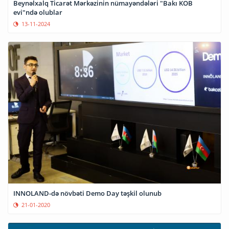
Beynəlxalq Ticarət Mərkəzinin nümayəndələri "Bakı KOB
evi"ndə olublar
13-11-2024
INNOLAND-də növbəti Demo Day təşkil olunub
21-01-2020