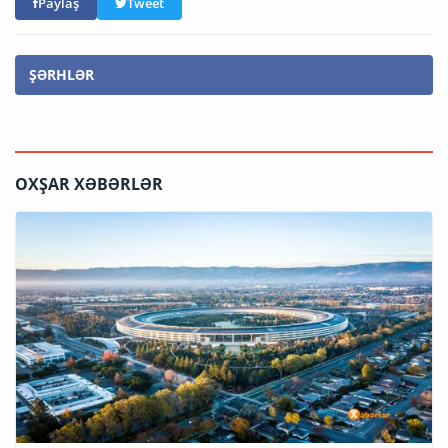
Paylaş
Tweet
ŞƏRHLƏR
OXŞAR XƏBƏRLƏR