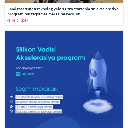
Kənd təsərrüfatı texnologiyaları üzrə startapların akselerasiya
proqramının təqdimat mərasimi keçirilib
08-01-2019