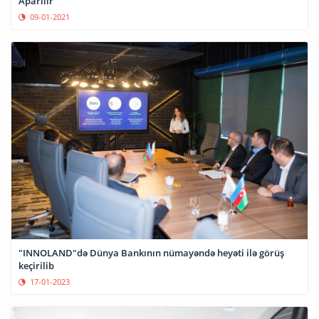
Aparılır
09-01-2021
"INNOLAND"də Dünya Bankının nümayəndə heyəti ilə görüş
keçirilib
17-01-2023