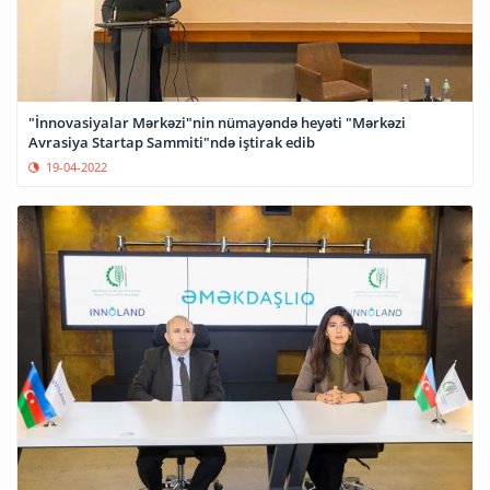
"İnnovasiyalar Mərkəzi"nin nümayəndə heyəti "Mərkəzi
Avrasiya Startap Sammiti"ndə iştirak edib
19-04-2022