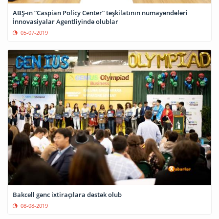
ABŞ-ın “Caspian Policy Center” təşkilatının nümayəndələri
İnnovasiyalar Agentliyində olublar
05-07-2019
Bakcell gənc ixtiraçılara dəstək olub
08-08-2019