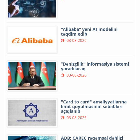
“Alibaba” yeni AI modelini
təqdim edib
03-08-2026
“Dənizçilik” informasiya sistemi
yaradılacaq
03-08-2026
"Card to card" əməliyyatlarına
limit qoyulmasının səbəbləri
açıqlanıb
03-08-2026
ADB: CAREC rəqəmsal dəhlizi