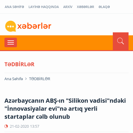
ANA SƏHİFƏ
LAYİHƏ HAQQINDA
ARXİV
XƏBƏRLƏR
ƏLAQƏ
TƏDBİRLƏR
Ana Səhifə
TƏDBİRLƏR
Azərbaycanın ABŞ-ın "Silikon vadisi"ndəki
"İnnovasiyalar evi"nə artıq yerli
startaplar cəlb olunub
21-02-2020
13:57