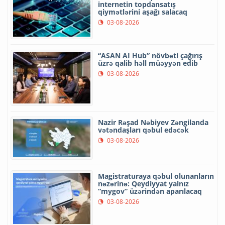
internetin topdansatış
qiymətlərini aşağı salacaq
03-08-2026
“ASAN AI Hub” növbəti çağırış
üzrə qalib həll müəyyən edib
03-08-2026
Nazir Rəşad Nəbiyev Zəngilanda
vətəndaşları qəbul edəcək
03-08-2026
Magistraturaya qəbul olunanların
nəzərinə: Qeydiyyat yalnız
“mygov” üzərindən aparılacaq
03-08-2026