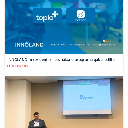
INNOLAND-in rezidentləri beynəlxalq proqrama qəbul edilib
03-10-2019