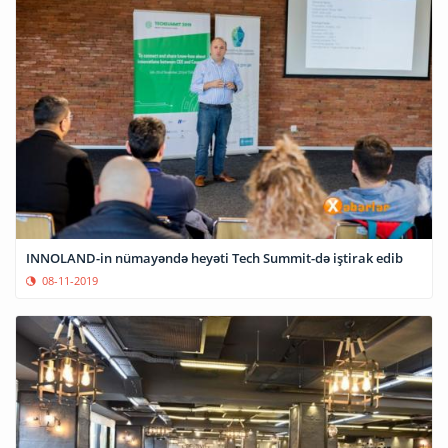
INNOLAND-in nümayəndə heyəti Tech Summit-də iştirak edib
08-11-2019