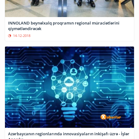
INNOLAND beynəlxalq proqramın regional müraciətlərini
qiymətləndirəcək
14-12-2018
Azərbaycanın regionlarında innovasiyaların inkişafı üzrə - İşlər