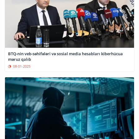
BTQ-nin veb-səhifələri və sosial media hesabları kiberhücua
məruz qalıb
08-01-2025