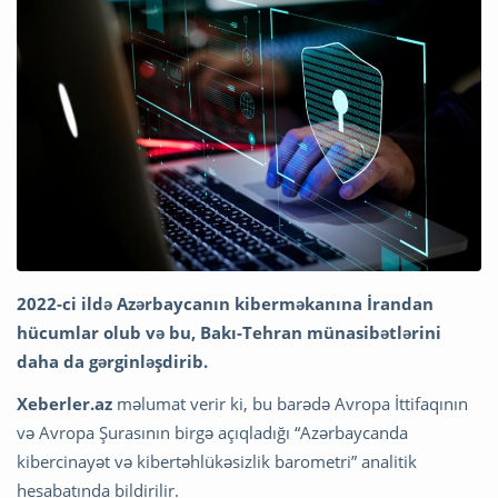
2022-ci ildə Azərbaycanın kiberməkanına İrandan
hücumlar olub və bu, Bakı-Tehran münasibətlərini
daha da gərginləşdirib.
Xeberler.az
məlumat verir ki, bu barədə Avropa İttifaqının
və Avropa Şurasının birgə açıqladığı “Azərbaycanda
kibercinayət və kibertəhlükəsizlik barometri” analitik
hesabatında bildirilir.