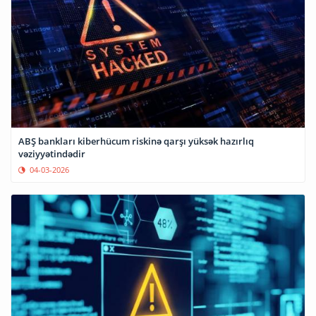
ABŞ bankları kiberhücum riskinə qarşı yüksək hazırlıq
vəziyyətindədir
04-03-2026