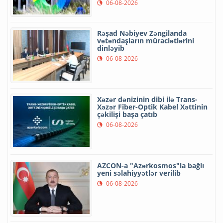
06-08-2026
Rəşad Nəbiyev Zəngilanda
vətəndaşların müraciətlərini
dinləyib
06-08-2026
Xəzər dənizinin dibi ilə Trans-
Xəzər Fiber-Optik Kabel Xəttinin
çəkilişi başa çatıb
06-08-2026
AZCON-a "Azərkosmos"la bağlı
yeni səlahiyyətlər verilib
06-08-2026