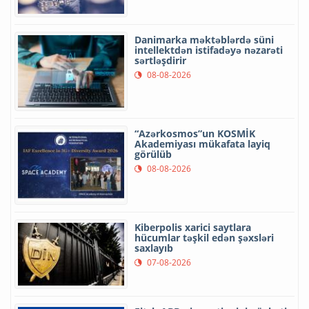
Danimarka məktəblərdə süni
intellektdən istifadəyə nəzarəti
sərtləşdirir
08-08-2026
“Azərkosmos”un KOSMİK
Akademiyası mükafata layiq
görülüb
08-08-2026
Kiberpolis xarici saytlara
hücumlar təşkil edən şəxsləri
saxlayıb
07-08-2026