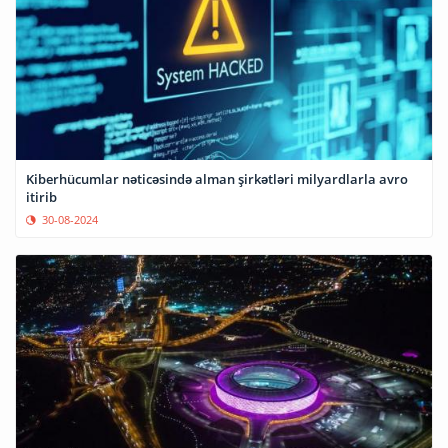
Kiberhücumlar nəticəsində alman şirkətləri milyardlarla avro
itirib
30-08-2024