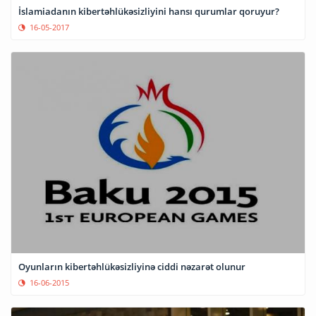
İslamiadanın kibertəhlükəsizliyini hansı qurumlar qoruyur?
16-05-2017
Oyunların kibertəhlükəsizliyinə ciddi nəzarət olunur
16-06-2015