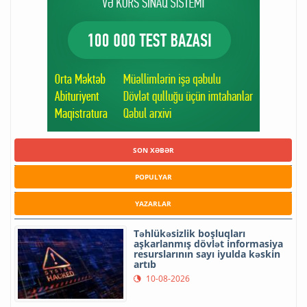
SON XƏBƏR
POPULYAR
YAZARLAR
Təhlükəsizlik boşluqları
aşkarlanmış dövlət informasiya
resurslarının sayı iyulda kəskin
artıb
10-08-2026