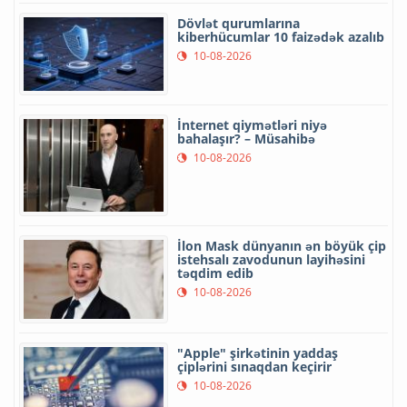
Dövlət qurumlarına
kiberhücumlar 10 faizədək azalıb
10-08-2026
İnternet qiymətləri niyə
bahalaşır? – Müsahibə
10-08-2026
İlon Mask dünyanın ən böyük çip
istehsalı zavodunun layihəsini
təqdim edib
10-08-2026
"Apple" şirkətinin yaddaş
çiplərini sınaqdan keçirir
10-08-2026