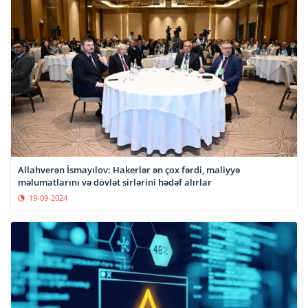
Allahverən İsmayılov: Hakerlər ən çox fərdi, maliyyə
məlumatlarını və dövlət sirlərini hədəf alırlar
19-09-2024