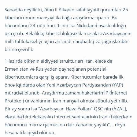
Sənəddə deyilir ki, ötən il ölkənin səlahiyyətli qurumları 25
kiberhücumun mənşəyi ilə bağlı araşdırma aparıb. Bu
hücumların 24-nün İran, 1-nin isə Niderland əsaslı olduğu
üzə çıxıb. Beləliklə, kibertəhlükəsizlik məsələsi Azərbaycanın
milli təhlükəsizliyi üçün ən ciddi narahatlıq və çağırışlardan
birinə çevrilib.
"Hazırda ölkənin aidiyyəti strukturları İran, eləcə də
Ermənistan və Rusiyadan qaynaqlanan potensial
kiberhücumlara qarşı iş aparır. Kiberhücumlar barədə ilk
öncə iqtidarda olan Yeni Azərbaycan Partiyasından (YAP)
müraciət olunub. Araşdırma zamanı hakerlərin İP (İnternet
Protokol) ünvanlarının İran mənşəli olması sübuta yetirilib.
Bir ay sonra isə "Azərbaycan Hava Yolları" QSC-nin (AZAL),
eləcə də bir telekanalın internet səhifələrinin iranlı hakerlərin
hücumuna məruz qalmasına dair xəbərlər yayılıb", - deyə
hesabatda qeyd olunub.