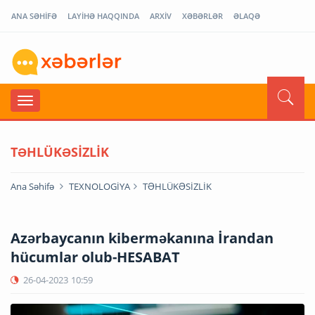
ANA SƏHİFƏ
LAYİHƏ HAQQINDA
ARXİV
XƏBƏRLƏR
ƏLAQƏ
TƏHLÜKƏSİZLİK
Ana Səhifə
TEXNOLOGİYA
TƏHLÜKƏSİZLİK
Azərbaycanın kiberməkanına İrandan
hücumlar olub-HESABAT
26-04-2023
10:59