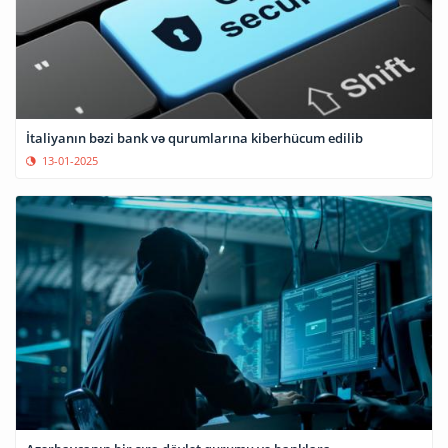
İtaliyanın bəzi bank və qurumlarına kiberhücum edilib
13-01-2025