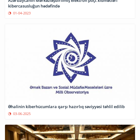
Azərbaycanın Mərkəzləşdirilmiş elektron poçt xidmətləri
kibercasusluğun hədəfində
01-04-2023
Əhalinin kiberhücumlara qarşı hazırlıq səviyyəsi təhlil edilib
03-06-2025