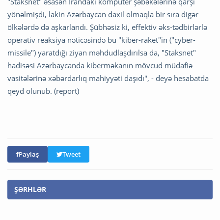
"Staksnet" əsasən İrandakı kompüter şəbəkələrinə qarşı
yönəlmişdi, lakin Azərbaycan daxil olmaqla bir sıra digər
ölkələrdə də aşkarlandı. Şübhəsiz ki, effektiv əks-tədbirlərlə
operativ reaksiya nəticəsində bu "kiber-raket"in ("cyber-
missile") yaratdığı ziyan məhdudlaşdırılsa da, "Staksnet"
hadisəsi Azərbaycanda kiberməkanın mövcud müdafiə
vasitələrinə xəbərdarlıq mahiyyəti daşıdı", - deyə hesabatda
qeyd olunub. (report)
Paylaş
Tweet
ŞƏRHLƏR