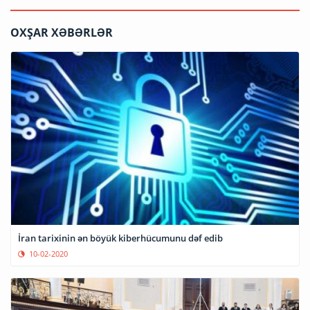
OXŞAR XƏBƏRLƏR
İran tarixinin ən böyük kiberhücumunu dəf edib
10-02-2020