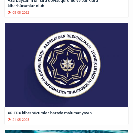
Azərbaycanın bir sıra dövlət qurumu və banklara
kiberhücumlar olub
08-08-2022
XRİTDX kiberhücumlar barədə məlumat yayıb
21-05-2025