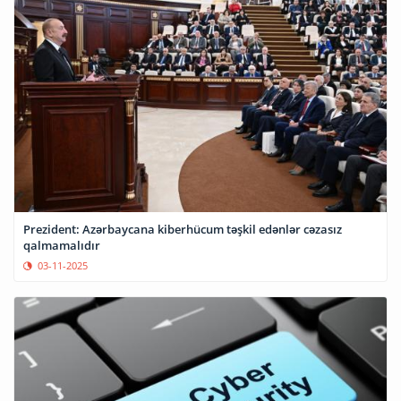
Prezident: Azərbaycana kiberhücum təşkil edənlər cəzasız
qalmamalıdır
03-11-2025