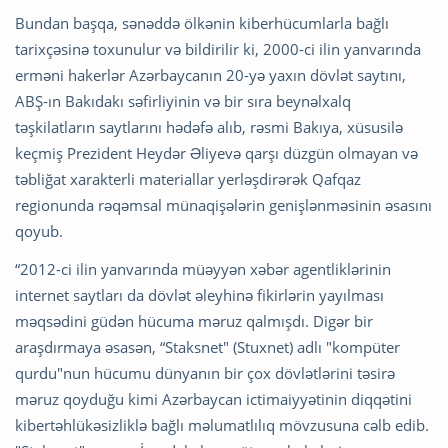
Bundan başqa, sənəddə ölkənin kiberhücumlarla bağlı
tarixçəsinə toxunulur və bildirilir ki, 2000-ci ilin yanvarında
erməni hakerlər Azərbaycanın 20-yə yaxın dövlət saytını,
ABŞ-ın Bakıdakı səfirliyinin və bir sıra beynəlxalq
təşkilatların saytlarını hədəfə alıb, rəsmi Bakıya, xüsusilə
keçmiş Prezident Heydər Əliyevə qarşı düzgün olmayan və
təbliğat xarakterli materiallar yerləşdirərək Qafqaz
regionunda rəqəmsal münaqişələrin genişlənməsinin əsasını
qoyub.
“2012-ci ilin yanvarında müəyyən xəbər agentliklərinin
internet saytları da dövlət əleyhinə fikirlərin yayılması
məqsədini güdən hücuma məruz qalmışdı. Digər bir
araşdırmaya əsasən, “Staksnet" (Stuxnet) adlı "kompüter
qurdu"nun hücumu dünyanın bir çox dövlətlərini təsirə
məruz qoyduğu kimi Azərbaycan ictimaiyyətinin diqqətini
kibertəhlükəsizliklə bağlı məlumatlılıq mövzusuna cəlb edib.