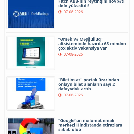
Fitch ABB-nin reytinqini növbəti
dəfə yüksəltdi!
07-08-2026
“Əmək və Məşğulluq”
altsistemində hazırda 65 mindən
çox aktiv vakansiya var
07-08-2026
“Biletim.az” portalı üzərindən
onlayn bilet alanların sayı 2
dəfəyədək artıb
07-08-2026
“Google”un məlumat emalı
mərkəzi Hindistanda etirazlara
səbəb olub