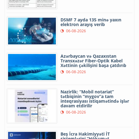
DSMF 7 ayda 135 minə yaxın
elektron arayış verib
06-08-2026
Azərbaycan və Qazaxıstan
Transxəzər Fiber-Optik Kabel
Xəttinin çəkilişini başa çatdırıb
06-08-2026
Nazirlik: “Mobil notariat”
tətbiqinin “mygov”a tam
inteqrasiyası istiqamətində işlər
davam etdirilir
06-08-2026
Beş İcra Hakimiyyəti İT
sistemlərini “Hökumət