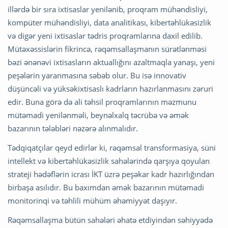
illərdə bir sıra ixtisaslar yenilənib, proqram mühəndisliyi,
kompüter mühəndisliyi, data analitikası, kibertəhlükəsizlik
və digər yeni ixtisaslar tədris proqramlarına daxil edilib.
Mütəxəssislərin fikrincə, rəqəmsallaşmanın sürətlənməsi
bəzi ənənəvi ixtisasların aktuallığını azaltmaqla yanaşı, yeni
peşələrin yaranmasına səbəb olur. Bu isə innovativ
düşüncəli və yüksəkixtisaslı kadrların hazırlanmasını zəruri
edir. Buna görə də ali təhsil proqramlarının məzmunu
mütəmadi yenilənməli, beynəlxalq təcrübə və əmək
bazarının tələbləri nəzərə alınmalıdır.
Tədqiqatçılar qeyd edirlər ki, rəqəmsal transformasiya, süni
intellekt və kibertəhlükəsizlik sahələrində qarşıya qoyulan
strateji hədəflərin icrası İKT üzrə peşəkar kadr hazırlığından
birbaşa asılıdır. Bu baxımdan əmək bazarının mütəmadi
monitorinqi və təhlili mühüm əhəmiyyət daşıyır.
Rəqəmsallaşma bütün sahələri əhatə etdiyindən səhiyyədə