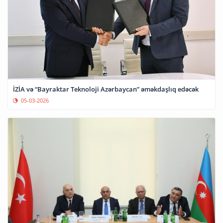
İZİA və “Bayraktar Teknoloji Azərbaycan” əməkdaşlıq edəcək
05-03-2026