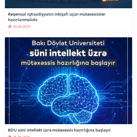
Rəqəmsal iqtisadiyyatın inkişafı üçün mütəxəsisslər
hazırlanmalıdır
20-09-2019
BDU süni intellekt üzrə mütəxəssis hazırlığına başlayır
25-06-2026