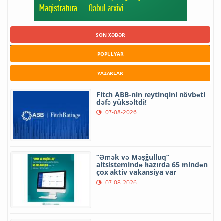
SON XƏBƏR
POPULYAR
YAZARLAR
Fitch ABB-nin reytinqini növbəti
dəfə yüksəltdi!
07-08-2026
“Əmək və Məşğulluq”
altsistemində hazırda 65 mindən
çox aktiv vakansiya var
07-08-2026