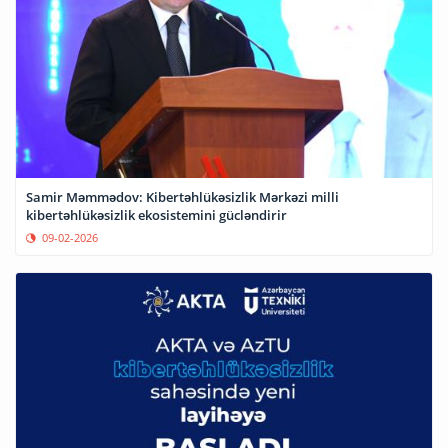
Samir Məmmədov: Kibertəhlükəsizlik Mərkəzi milli
kibertəhlükəsizlik ekosistemini gücləndirir
09-02-2026