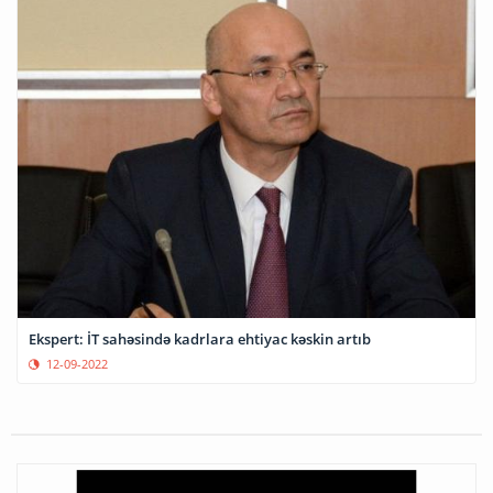
Ekspert: İT sahəsində kadrlara ehtiyac kəskin artıb
12-09-2022