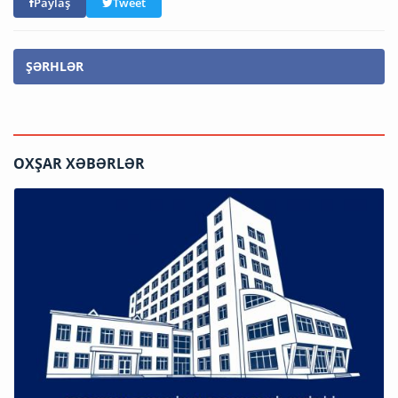
Paylaş
Tweet
ŞƏRHLƏR
OXŞAR XƏBƏRLƏR