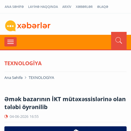
ANA SƏHİFƏ
LAYİHƏ HAQQINDA
ARXİV
XƏBƏRLƏR
ƏLAQƏ
TEXNOLOGİYA
Ana Səhifə
TEXNOLOGİYA
Əmək bazarının İKT mütəxəssislərinə olan
tələbi öyrənilib
04-06-2026
16:55