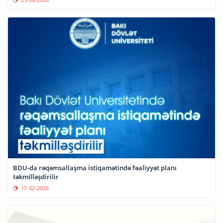
BDU-da rəqəmsallaşma istiqamətində fəaliyyət planı
təkmilləşdirilir
17-02-2026