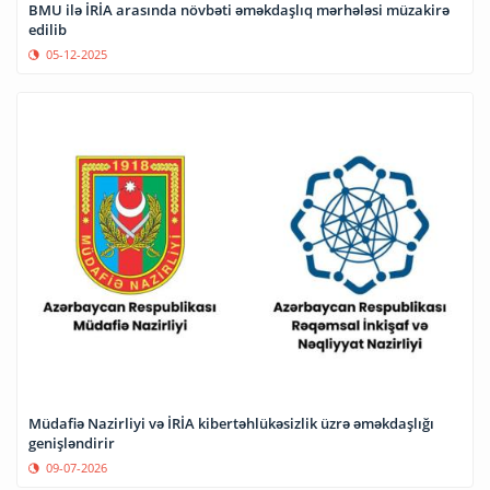
BMU ilə İRİA arasında növbəti əməkdaşlıq mərhələsi müzakirə
edilib
05-12-2025
Müdafiə Nazirliyi və İRİA kibertəhlükəsizlik üzrə əməkdaşlığı
genişləndirir
09-07-2026