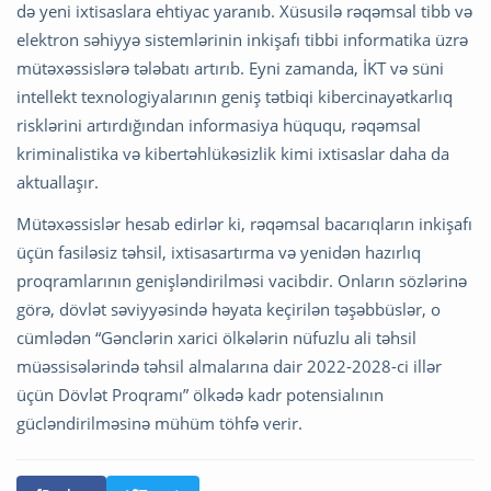
də yeni ixtisaslara ehtiyac yaranıb. Xüsusilə rəqəmsal tibb və
elektron səhiyyə sistemlərinin inkişafı tibbi informatika üzrə
mütəxəssislərə tələbatı artırıb. Eyni zamanda, İKT və süni
intellekt texnologiyalarının geniş tətbiqi kibercinayətkarlıq
risklərini artırdığından informasiya hüququ, rəqəmsal
kriminalistika və kibertəhlükəsizlik kimi ixtisaslar daha da
aktuallaşır.
Mütəxəssislər hesab edirlər ki, rəqəmsal bacarıqların inkişafı
üçün fasiləsiz təhsil, ixtisasartırma və yenidən hazırlıq
proqramlarının genişləndirilməsi vacibdir. Onların sözlərinə
görə, dövlət səviyyəsində həyata keçirilən təşəbbüslər, o
cümlədən “Gənclərin xarici ölkələrin nüfuzlu ali təhsil
müəssisələrində təhsil almalarına dair 2022-2028-ci illər
üçün Dövlət Proqramı” ölkədə kadr potensialının
gücləndirilməsinə mühüm töhfə verir.