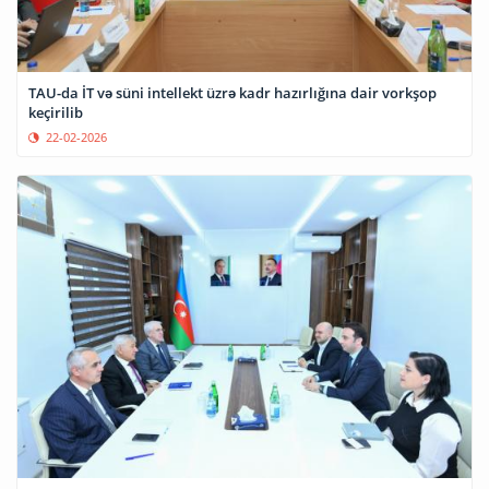
TAU-da İT və süni intellekt üzrə kadr hazırlığına dair vorkşop
keçirilib
22-02-2026