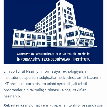
Elm və Təhsil Nazirliyi İnformasiya Texnologiyaları
İnstitutunda aparılan tədqiqatlar nəticəsində əmək bazarının
İKT profilli mütəxəssislərə tələbi öyrənilib, ali təhsil
proqramlarının təkmilləşdirilməsi ilə bağlı təkliflər
hazırlanıb.
Xeberler.az
məlumat verir ki, aparılan təhlillər əsasında son