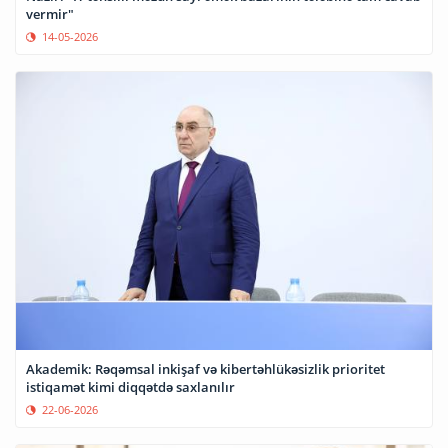
vermir"
14-05-2026
Akademik: Rəqəmsal inkişaf və kibertəhlükəsizlik prioritet
istiqamət kimi diqqətdə saxlanılır
22-06-2026