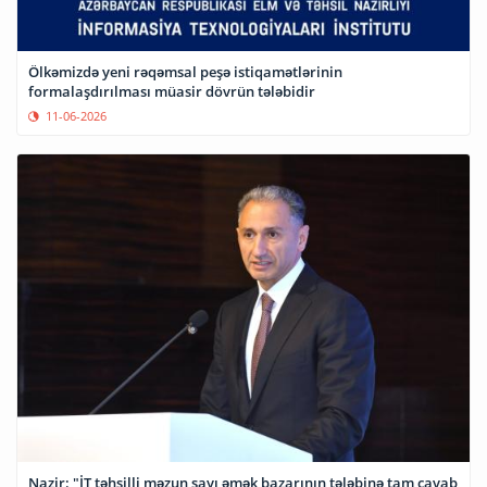
Ölkəmizdə yeni rəqəmsal peşə istiqamətlərinin
formalaşdırılması müasir dövrün tələbidir
11-06-2026
Nazir: "İT təhsilli məzun sayı əmək bazarının tələbinə tam cavab