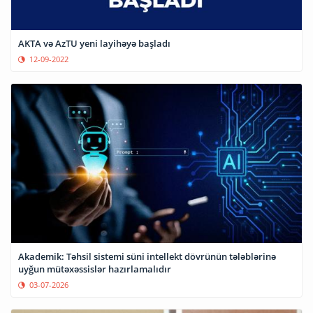
AKTA və AzTU yeni layihəyə başladı
12-09-2022
Akademik: Təhsil sistemi süni intellekt dövrünün tələblərinə
uyğun mütəxəssislər hazırlamalıdır
03-07-2026