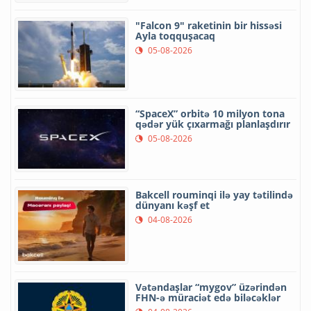
"Falcon 9" raketinin bir hissəsi
Ayla toqquşacaq
05-08-2026
“SpaceX” orbitə 10 milyon tona
qədər yük çıxarmağı planlaşdırır
05-08-2026
Bakcell rouminqi ilə yay tətilində
dünyanı kəşf et
04-08-2026
Vətəndaşlar “mygov” üzərindən
FHN-ə müraciət edə biləcəklər