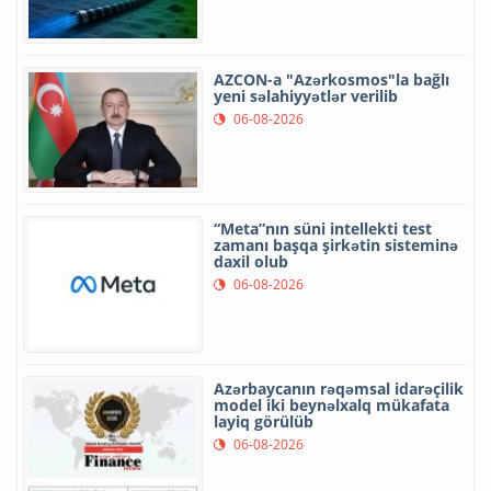
AZCON-a "Azərkosmos"la bağlı
yeni səlahiyyətlər verilib
06-08-2026
“Meta”nın süni intellekti test
zamanı başqa şirkətin sisteminə
daxil olub
06-08-2026
Azərbaycanın rəqəmsal idarəçilik
model iki beynəlxalq mükafata
layiq görülüb
06-08-2026