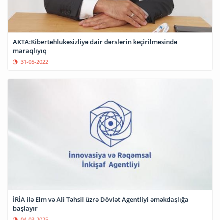
AKTA:Kibertəhlükəsizliyə dair dərslərin keçirilməsində
maraqlıyıq
31-05-2022
İRİA ilə Elm və Ali Təhsil üzrə Dövlət Agentliyi əməkdaşlığa
başlayır
04-03-2025