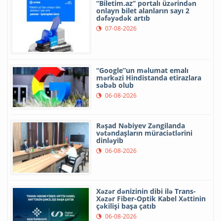
“Biletim.az” portalı üzərindən
onlayn bilet alanların sayı 2
dəfəyədək artıb
07-08-2026
“Google”un məlumat emalı
mərkəzi Hindistanda etirazlara
səbəb olub
06-08-2026
Rəşad Nəbiyev Zəngilanda
vətəndaşların müraciətlərini
dinləyib
06-08-2026
Xəzər dənizinin dibi ilə Trans-
Xəzər Fiber-Optik Kabel Xəttinin
çəkilişi başa çatıb
06-08-2026