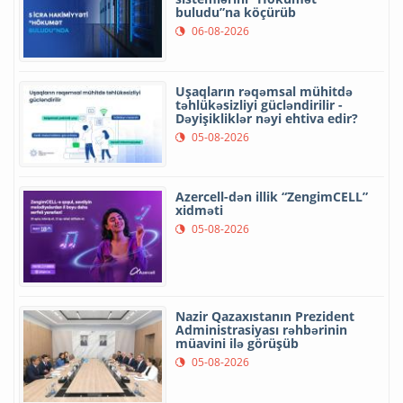
buludu”na köçürüb
06-08-2026
Uşaqların rəqəmsal mühitdə
təhlükəsizliyi gücləndirilir -
Dəyişikliklər nəyi ehtiva edir?
05-08-2026
Azercell-dən illik “ZengimCELL”
xidməti
05-08-2026
Nazir Qazaxıstanın Prezident
Administrasiyası rəhbərinin
müavini ilə görüşüb
05-08-2026