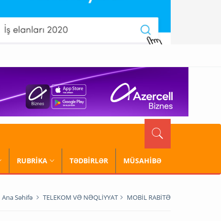
RUBRİKA
TƏDBİRLƏR
MÜSAHİBƏ
Ana Səhifə
TELEKOM VƏ NƏQLİYYAT
MOBİL RABİTƏ