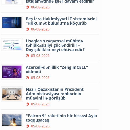
istiqamətində işlər davam etdirilir
06-08-2026
Beş İcra Hakimiyyəti İT sistemlərini
“Hökumət buludu”na köçürüb
06-08-2026
Uşaqların rəqəmsal mühitdə
təhlükəsizliyi gücləndirilir -
Dəyişikliklər nəyi ehtiva edir?
05-08-2026
Azercell-dən illik “ZengimCELL”
xidməti
05-08-2026
Nazir Qazaxıstanın Prezident
Administrasiyası rəhbərinin
müavini ilə görüşüb
05-08-2026
"Falcon 9" raketinin bir hissəsi Ayla
toqquşacaq
05-08-2026