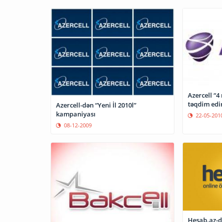
Azercell “
təqdim edi
Azercell-dən “Yeni İl 2010l”
kampaniyası
22-05-201
08-12-2009
Hesab.az-d