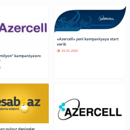
«Azercell» yeni kampaniyaya start
verib
04-05-2009
4 milyon” kampaniyasını
r
0
an pulsuz dəqiqələr