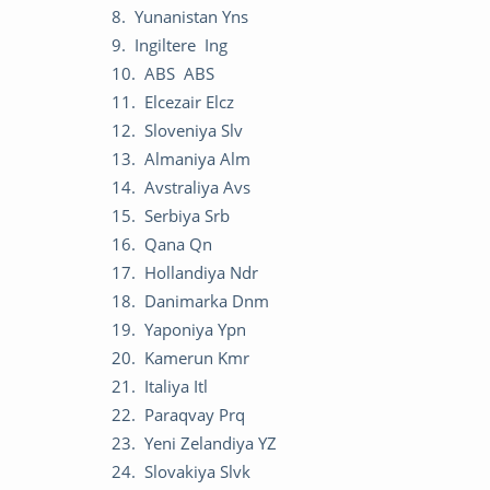
8. Yunanistan Yns
9. Ingiltere Ing
10. ABS ABS
11. Elcezair Elcz
12. Sloveniya Slv
13. Almaniya Alm
14. Avstraliya Avs
15. Serbiya Srb
16. Qana Qn
17. Hollandiya Ndr
18. Danimarka Dnm
19. Yaponiya Ypn
20. Kamerun Kmr
21. Italiya Itl
22. Paraqvay Prq
23. Yeni Zelandiya YZ
24. Slovakiya Slvk