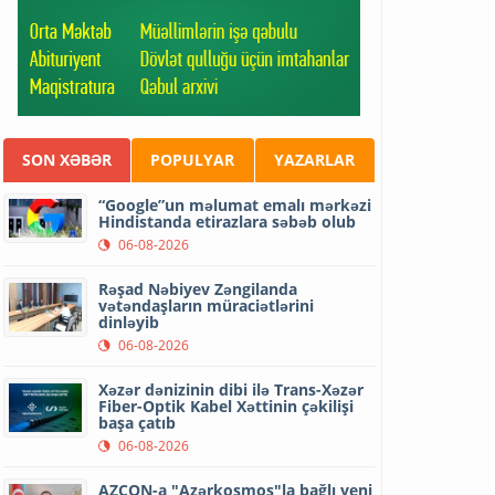
SON XƏBƏR
POPULYAR
YAZARLAR
“Google”un məlumat emalı mərkəzi
Hindistanda etirazlara səbəb olub
06-08-2026
Rəşad Nəbiyev Zəngilanda
vətəndaşların müraciətlərini
dinləyib
06-08-2026
Xəzər dənizinin dibi ilə Trans-Xəzər
Fiber-Optik Kabel Xəttinin çəkilişi
başa çatıb
06-08-2026
AZCON-a "Azərkosmos"la bağlı yeni