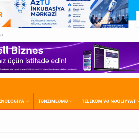
QƏ
XNOLOGİYA
TƏNZİMLƏMƏ
TELEKOM VƏ NƏQLİYYAT