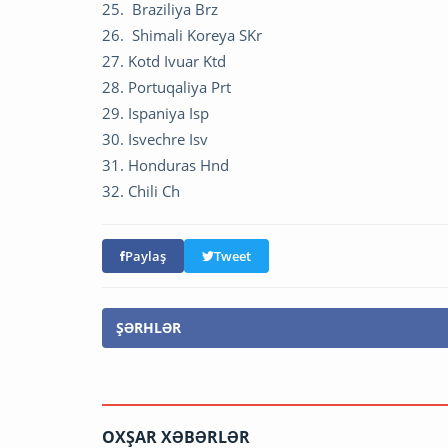
25. Braziliya Brz
26. Shimali Koreya SKr
27. Kotd Ivuar Ktd
28. Portuqaliya Prt
29. Ispaniya Isp
30. Isvechre Isv
31. Honduras Hnd
32. Chili Ch
Paylaş
Tweet
ŞƏRHLƏR
OXŞAR XƏBƏRLƏR