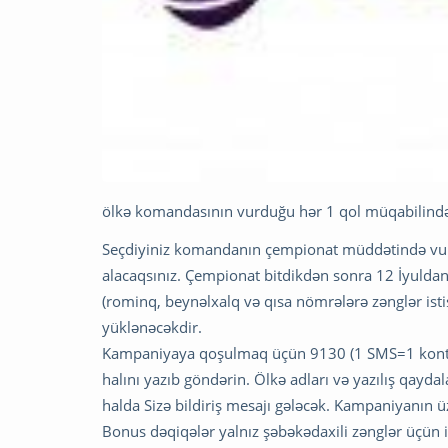
ölkə komandasının vurduğu hər 1 qol müqabilində
Seçdiyiniz komandanın çempionat müddətində vurd
alacaqsınız. Çempionat bitdikdən sonra 12 İyulda
(rominq, beynəlxalq və qısa nömrələrə zənglər ist
yüklənəcəkdir.
Kampaniyaya qoşulmaq üçün 9130 (1 SMS=1 kontur
halını yazıb göndərin. Ölkə adları və yazılış qayd
halda Sizə bildiriş mesajı gələcək. Kampaniyanın
Bonus dəqiqələr yalnız şəbəkədaxili zənglər üçün is