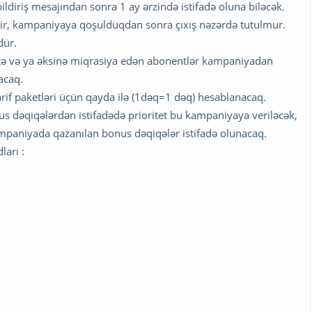
ldiriş mesajından sonra 1 ay ərzində istifadə oluna biləcək.
lir, kampaniyaya qoşulduqdan sonra çıxış nəzərdə tutulmur.
dür.
ə və ya əksinə miqrasiya edən abonentlər kampaniyadan
acaq.
arif paketləri üçün qayda ilə (1dəq=1 dəq) hesablanacaq.
dəqiqələrdən istifadədə prioritet bu kampaniyaya veriləcək,
ampaniyada qazanılan bonus dəqiqələr istifadə olunacaq.
arı :