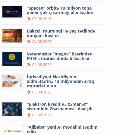
“SpaceX” orbitə 10 milyon tona
qədər yük çıxarmağı planlaşdırır
05-08-2026
Bakcell rouminqi ilə yay tətilində
dünyanı kəşf et
04-08-2026
Vətəndaşlar “mygov” üzərindən
FHN-ə müraciət edə biləcəklər
04-08-2026
İqtisadiyyat Nazirliyinin
xidmətlərinə 13 milyondan artıq
müraciət olub
03-08-2026
"Elektron kredit və zəmanət"
sisteminin Əsasnaməsi" dəyişib
03-08-2026
“Alibaba” yeni AI modelini təqdim
edib