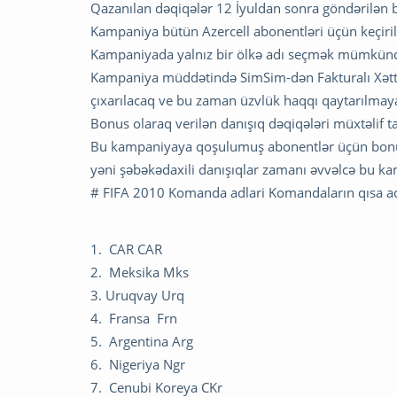
Qazanılan dəqiqələr 12 İyuldan sonra göndərilən bi
Kampaniya bütün Azercell abonentləri üçün keçiri
Kampaniyada yalnız bir ölkə adı seçmək mümkün
Kampaniya müddətində SimSim-dən Fakturalı Xətt
çıxarılacaq ve bu zaman üzvlük haqqı qaytarılmay
Bonus olaraq verilən danışıq dəqiqələri müxtəlif t
Bu kampaniyaya qoşulumuş abonentlər üçün bonus 
yəni şəbəkədaxili danışıqlar zamanı əvvəlcə bu k
# FIFA 2010 Komanda adlari Komandaların qısa adl
1. CAR CAR
2. Meksika Mks
3. Uruqvay Urq
4. Fransa Frn
5. Argentina Arg
6. Nigeriya Ngr
7. Cenubi Koreya CKr