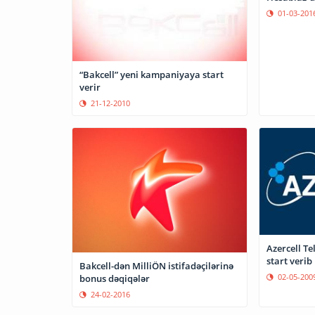
01-03-201
“Bakcell” yeni kampaniyaya start
verir
21-12-2010
Azercell T
start verib
Bakcell-dən MilliÖN istifadəçilərinə
02-05-200
bonus dəqiqələr
24-02-2016