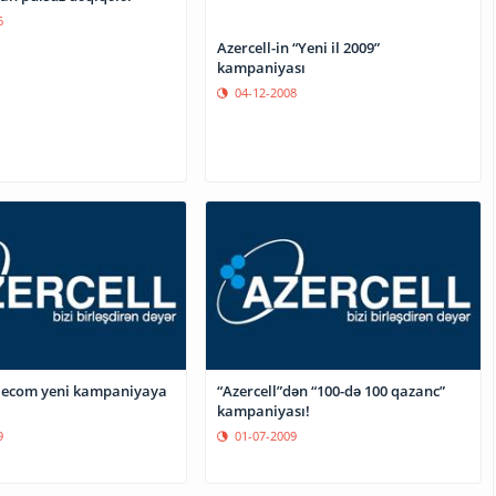
6
Azercell-in “Yeni il 2009”
kampaniyası
04-12-2008
elecom yeni kampaniyaya
“Azercell”dən “100-də 100 qazanc”
kampaniyası!
9
01-07-2009