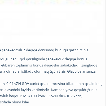
 şəbəkədaxili 2 dəqiqə danışmaq hüququ qazanırsınız.
uğu hər 1 qol qarşılığında şəbəkəiçi 2 dəqiqə bonus
n etibarən toplanmış bonus dəqiqələr şəbəkədaxili zənglərdə
isna olmaqla) istifadə olunmaq üçün Sizin Əlavə balansınıza
/ 0.01AZN ƏDV xaric) qısa nömrəsinə ölkə adının qısaldılmış
aları əlavədəki faylda verilmişdir. Kampaniyaya qoşulduğunuz
 üzvlük haqqı 1SMS=100 kon/0.5AZN-dir (ƏDV xaric).
tifadə oluna bilər.