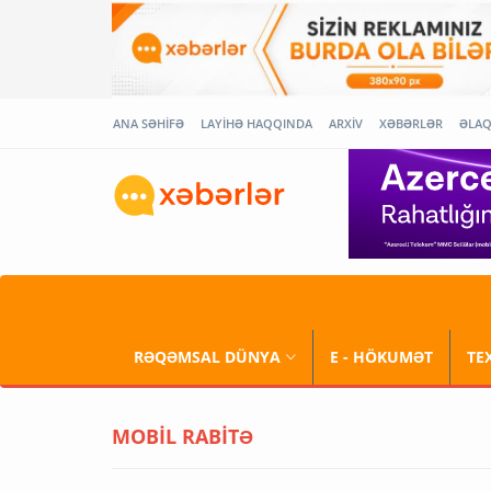
ANA SƏHİFƏ
LAYİHƏ HAQQINDA
ARXİV
XƏBƏRLƏR
ƏLA
RƏQƏMSAL DÜNYA
E - HÖKUMƏT
TE
MOBİL RABİTƏ