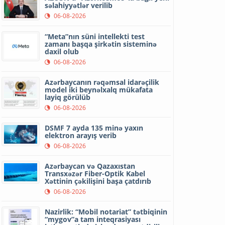
səlahiyyətlər verilib
06-08-2026
“Meta”nın süni intellekti test
zamanı başqa şirkətin sisteminə
daxil olub
06-08-2026
Azərbaycanın rəqəmsal idarəçilik
model iki beynəlxalq mükafata
layiq görülüb
06-08-2026
DSMF 7 ayda 135 minə yaxın
elektron arayış verib
06-08-2026
Azərbaycan və Qazaxıstan
Transxəzər Fiber-Optik Kabel
Xəttinin çəkilişini başa çatdırıb
06-08-2026
Nazirlik: “Mobil notariat” tətbiqinin
“mygov”a tam inteqrasiyası