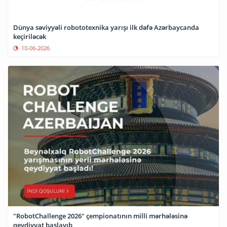
Dünya səviyyəli robototexnika yarışı ilk dəfə Azərbaycanda
keçiriləcək
10-06-2026
"RobotChallenge 2026" çempionatının milli mərhələsinə
qeydiyyat başlayıb