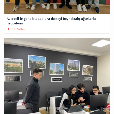
Azercell-in gənc istedadlara dəstəyi beynəlxalq uğurlarla
nəticələnir
31-07-2026