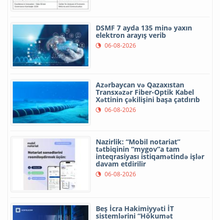
DSMF 7 ayda 135 minə yaxın
elektron arayış verib
06-08-2026
Azərbaycan və Qazaxıstan
Transxəzər Fiber-Optik Kabel
Xəttinin çəkilişini başa çatdırıb
06-08-2026
Nazirlik: “Mobil notariat”
tətbiqinin “mygov”a tam
inteqrasiyası istiqamətində işlər
davam etdirilir
06-08-2026
Beş İcra Hakimiyyəti İT
sistemlərini “Hökumət