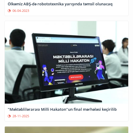
Ölkəmiz ABŞ-də robototexnika yarışında təmsil olunacaq
06-04-2023
"Məktəblilərarası Milli Hakaton"un final mərhələsi keçirilib
28-11-2025