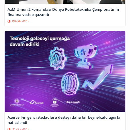
AzMİU-nun 2 komandası Dünya Robototexnika Çempionatının
finalına vəsiqə qazanıb
08-04-2025
Azercell-in gənc istedadlara dəstəyi daha bir beynəlxalq uğurla
nəticələndi
31-05-2025