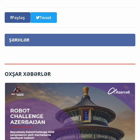
Paylaş
Tweet
ŞƏRHLƏR
OXŞAR XƏBƏRLƏR