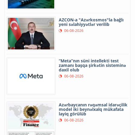
AZCON-a "Azərkosmos"la bağlı
yeni səlahiyyətlər verilib
06-08-2026
“Meta”nın süni intellekti test
zamanı başqa şirkətin sisteminə
daxil olub
06-08-2026
Azərbaycanın rəqəmsal idarəçilik
model iki beynəlxalq mükafata
layiq görülüb
06-08-2026