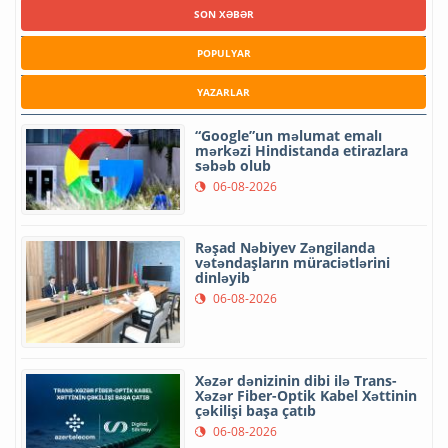
SON XƏBƏR
POPULYAR
YAZARLAR
“Google”un məlumat emalı
mərkəzi Hindistanda etirazlara
səbəb olub
06-08-2026
Rəşad Nəbiyev Zəngilanda
vətəndaşların müraciətlərini
dinləyib
06-08-2026
Xəzər dənizinin dibi ilə Trans-
Xəzər Fiber-Optik Kabel Xəttinin
çəkilişi başa çatıb
06-08-2026