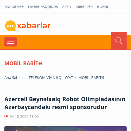
ANA SƏHİFƏ
LAYİHƏ HAQQINDA
ARXİV
XƏBƏRLƏR
ƏLAQƏ
MOBİL RABİTƏ
Ana Səhifə
TELEKOM VƏ NƏQLİYYAT
MOBİL RABİTƏ
Azercell Beynəlxalq Robot Olimpiadasının
Azərbaycandakı rəsmi sponsorudur
04-12-2025
18:06