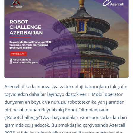
Azercell ölkədə innovasiya və texnoloji bacarıqların inkişafını
təşviq edən daha bir layihəyə dəstək verir. Mobil operator
dünyanın ən böyük və nüfuzlu robototexnika yarışlarından
biri hesab olunan Beynəlxalq Robot Olimpiadasının
(“RobotChallenge”) Azərbaycandakı rəsmi sponsorlardan biri
qismində çıxış edəcək. Bu əməkdaşlıq çərçivəsində Azercell
2026-ci ildə keçiriləcək ölkə üzrə milli seçim mərhələsinin