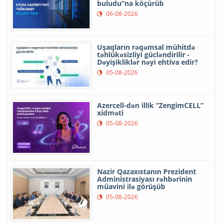
buludu”na köçürüb
06-08-2026
Uşaqların rəqəmsal mühitdə
təhlükəsizliyi gücləndirilir -
Dəyişikliklər nəyi ehtiva edir?
05-08-2026
Azercell-dən illik “ZengimCELL”
xidməti
05-08-2026
Nazir Qazaxıstanın Prezident
Administrasiyası rəhbərinin
müavini ilə görüşüb
05-08-2026