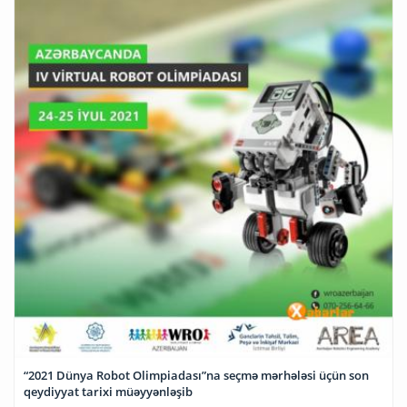
“2021 Dünya Robot Olimpiadası”na seçmə mərhələsi üçün son
qeydiyyat tarixi müəyyənləşib