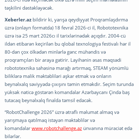
təşkilini dəstəkləyəcək.
Xeberler.az
bildirir ki, yarışa qeydiyyat Proqramlaşdırma
üzrə (onlayn formatda) 18 fevral 2026-ci il, Robototexnika
üzrə isə 25 mart 2026cı il tarixlərinədək açıqdır. 2004-cü
ildən etibarən keçirilən bu qlobal texnologiya festivalı hər il
80-dən çox ölkədən minlərlə gənc mühəndis və
proqramçıları bir araya gətirir. Layihənin əsas məqsədi
robototexnika sahəsinə marağı artırmaq, STEAM yönümlü
biliklərə malik məktəbliləri aşkar etmək və onların
beynəlxalq səviyyədə çıxışını təmin etməkdir. Seçim turunda
yüksək nəticə göstərən komandalar Azərbaycanı Çində baş
tutacaq beynəlxalq finalda təmsil edəcək.
“RobotChallenge 2026” üzrə ətraflı məlumat almaq və
yarışmaya qatılmaq istəyən məktəblilər və
komandalar
www.robotchallenge.az
ünvanına müraciət edə
bilərlər.