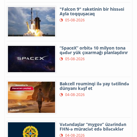
"Falcon 9" raketinin bir hissəsi
Ayla toqquşacaq
05-08-2026
“SpaceX” orbitə 10 milyon tona
qədər yük çıxarmağı planlaşdırır
05-08-2026
Bakcell rouminqi ilə yay tətilində
dünyanı kəşf et
04-08-2026
Vətəndaşlar “mygov” üzərindən
FHN-ə müraciət edə biləcəklər
04-08-2026