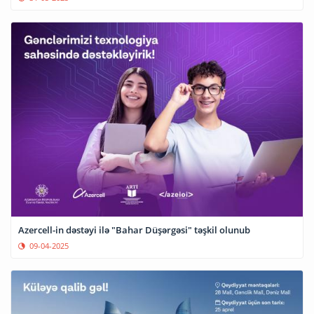
Azercell-in dəstəyi ilə "Bahar Düşərgəsi" təşkil olunub
09-04-2025