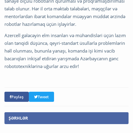
sənaye ölçülü robotların qurulması və proqramlaşdırılması
tələb olunur. Hər il orta məktəb tələbələri, məşqçilər və
mentorlardan ibarət komandalar müəyyən müddət ərzində
robotlar hazırlamaq üçün işləyirlər.
Azercell gələcəyin elm insanları və mühəndisləri üçün lazım
olan tənqidi düşüncə, qeyri-standart üsullarla problemlərin
həll olunması, bununla yanaşı, komanda işi kimi vacib
bacarıqları inkişaf etdirən yarışmada Azərbaycanın gənc
robototexniklərinə uğurlar arzu edir!
Paylaş
Tweet
ŞƏRHLƏR