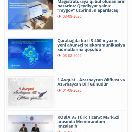
Magistraturaya qəbul olunanların
nəzərinə: Qeydiyyat yalnız
“mygov” üzərindən aparılacaq
03-08-2026
Qarabağda bu il 3 400-ə yaxın
yeni abunəçi telekommunikasiya
xidmətlərinə qoşulub
03-08-2026
1 Avqust - Azərbaycan Əlifbası və
Azərbaycan Dili Günüdür
01-08-2026
KOBİA və Türk Ticarət Mərkəzi
arasında Memorandum
imzalanıb