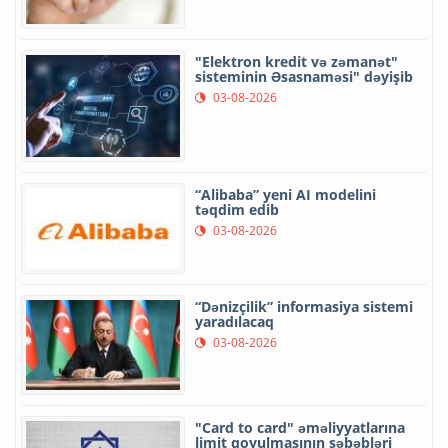
"Elektron kredit və zəmanət"
sisteminin Əsasnaməsi" dəyişib
03-08-2026
“Alibaba” yeni AI modelini
təqdim edib
03-08-2026
“Dənizçilik” informasiya sistemi
yaradılacaq
03-08-2026
"Card to card" əməliyyatlarına
limit qoyulmasının səbəbləri