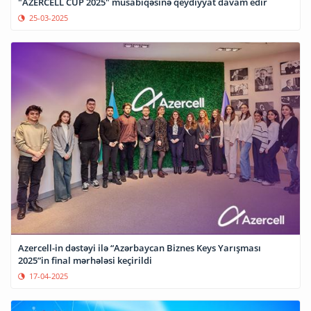
"AZERCELL CUP 2025" müsabiqəsinə qeydiyyat davam edir
25-03-2025
Azercell-in dəstəyi ilə “Azərbaycan Biznes Keys Yarışması
2025”in final mərhələsi keçirildi
17-04-2025