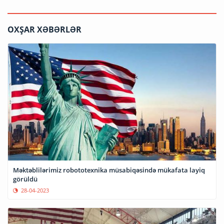
OXŞAR XƏBƏRLƏR
Məktəblilərimiz robototexnika müsabiqəsində mükafata layiq
görüldü
28-04-2023