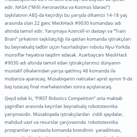
edir. NASA ("Milli Aeronavtika və Kosmos İdarəsi")
təşkilatının ABŞ-də keçirdiyi bu yarışda ölkəmizi 14-18 yaş
arasında olan 22 gənc MeckHack #9030 komandası adı
altında təmsil edir. Yarışmaya Azercell-in dəstəyi və “Train
Brain” şirkətinin təşkilatçılığı ilə qatılan komanda iştirakçıları
bu beynəlxalq tədbir üçün hazırladıqları robotu Nyu-Yorkda
münsiflər heyətinə təqdim edəcək. Azərbaycanı MeckHack
#9030 adı altında təmsil edən iştirakçılarımız dünyanın
müxtəlif ölkələrindən yarışa qatılmış 48 komanda ilə
mübarizə aparacaq. Müsabiqənin nəticələri aprel ayının 9-da
baş tutacaq final mərhələsindən sonra açıqlanacaq.
Qeyd edək ki, “FIRST Robotics Competition” orta məktəb
şagirdləri arasında keçirilən beynəlxalq robototexnika
yarışmasıdır. Müsabiqədə iştirakçılardan ciddi qaydalar,
məhdud vaxt və resurslar çərçivəsində robototexnika
proqramları vasitəsilə komanda brendinin yaradılması,