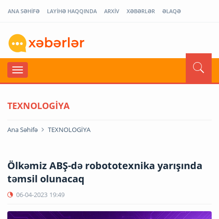
ANA SƏHİFƏ
LAYİHƏ HAQQINDA
ARXİV
XƏBƏRLƏR
ƏLAQƏ
TEXNOLOGİYA
Ana Səhifə
TEXNOLOGİYA
Ölkəmiz ABŞ-də robototexnika yarışında
təmsil olunacaq
06-04-2023
19:49