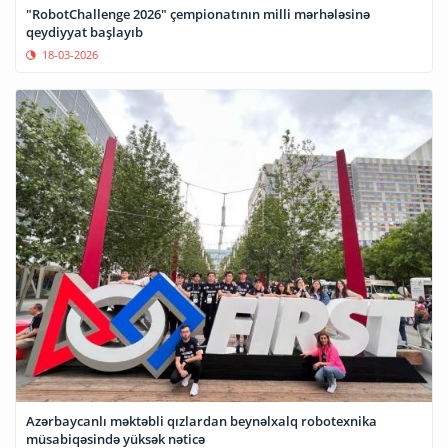
"RobotChallenge 2026" çempionatının milli mərhələsinə
qeydiyyat başlayıb
18-03-2026
Azərbaycanlı məktəbli qızlardan beynəlxalq robotexnika
müsabiqəsində yüksək nəticə