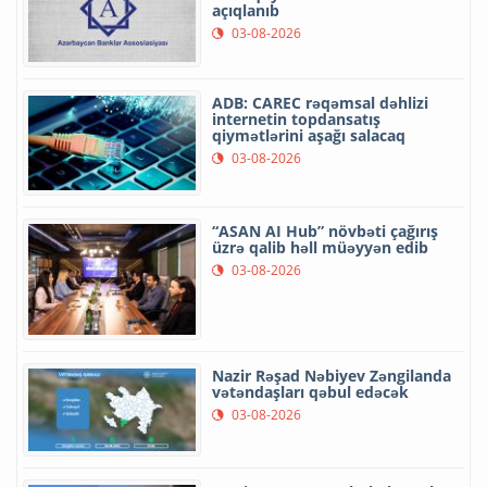
açıqlanıb
03-08-2026
ADB: CAREC rəqəmsal dəhlizi
internetin topdansatış
qiymətlərini aşağı salacaq
03-08-2026
“ASAN AI Hub” növbəti çağırış
üzrə qalib həll müəyyən edib
03-08-2026
Nazir Rəşad Nəbiyev Zəngilanda
vətəndaşları qəbul edəcək
03-08-2026