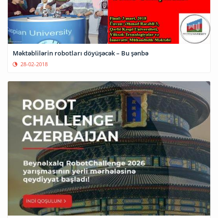
Məktəblilərin robotları döyüşəcək – Bu şənbə
28-02-2018