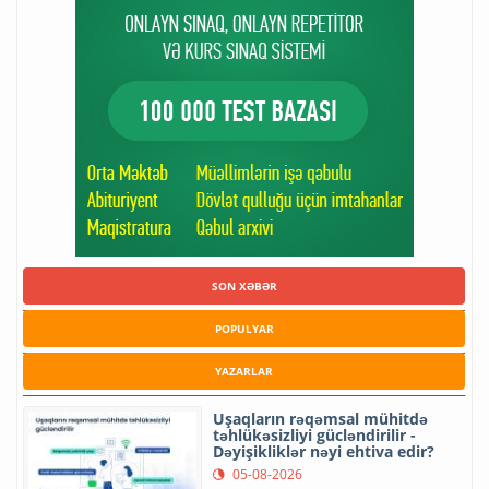
SON XƏBƏR
POPULYAR
YAZARLAR
Uşaqların rəqəmsal mühitdə
təhlükəsizliyi gücləndirilir -
Dəyişikliklər nəyi ehtiva edir?
05-08-2026