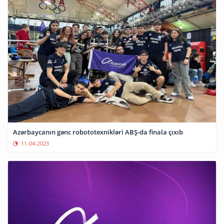
Azərbaycanın gənc robototexnikləri ABŞ-da finala çıxıb
11-04-2023