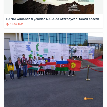
BANM komandası yenidən NASA-da Azərbaycanı təmsil edəcək
11-10-2022