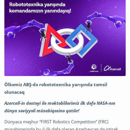
Ölkəmiz ABŞ-də robototexnika yarışında təmsil
olunacaq
Azercell-in dəstəyi ilə məktəblilərimiz ilk dəfə NASA-nın
dünya səviyyəli müsabiqəsinə qatılır!
Dünyaca məşhur “FIRST Robotics Competition” (FRC)
müsabiqəsində bu il ilk dəfə olaraq Azərbaycan da iştirak