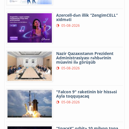
Azercell-dən illik “ZengimCELL”
xidməti
05-08-2026
Nazir Qazaxıstanın Prezident
Administrasiyası rəhbərinin
müavini ilə görüşüb
05-08-2026
"Falcon 9" raketinin bir hissəsi
Ayla toqquşacaq
05-08-2026
“SpaceX” orbitə 10 milyon tona