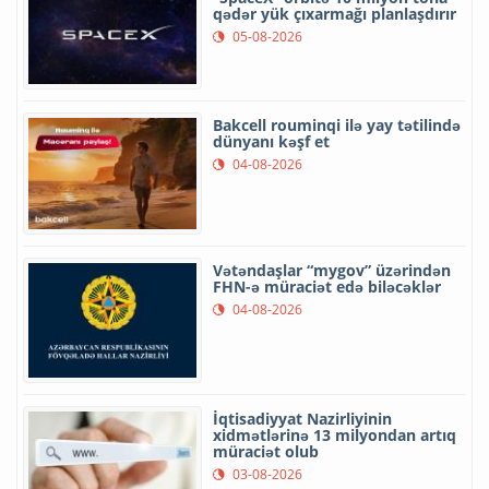
qədər yük çıxarmağı planlaşdırır
05-08-2026
Bakcell rouminqi ilə yay tətilində
dünyanı kəşf et
04-08-2026
Vətəndaşlar “mygov” üzərindən
FHN-ə müraciət edə biləcəklər
04-08-2026
İqtisadiyyat Nazirliyinin
xidmətlərinə 13 milyondan artıq
müraciət olub
03-08-2026