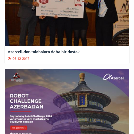
Azercell-dən tələbələrə daha bir dəstək
06-12-2017