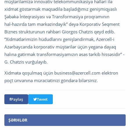
müştəriləmizə innovativ telekommunikasiya həlləri ilə
xidmət göstərmək məqsədilə başladığımız genişmiqyaslı
Şəbəkə İnteqrasiyası və Transformasiya proqramının
hal-hazırda tam mərkəzindəyik” deyə Korporativ Seqment
Biznes strukturunun rəhbəri Giorgos Chatzis qeyd edib.
“Xidmətlərimizin hüdudlarını genişləndirmək, Azercell-i
Azərbaycanda korporativ müştərilər üçün yeganə dayaq
halına gətirmək transformasiyamızın əsas tərkib hissəsidir” -
G. Chatzis vurğulayıb.
Xidmətə qoşulmaq üçün
business@azercell.com
elektron
poçt ünvanına müraciətinizi göndərə bilərsiniz.
Paylaş
Tweet
ŞƏRHLƏR