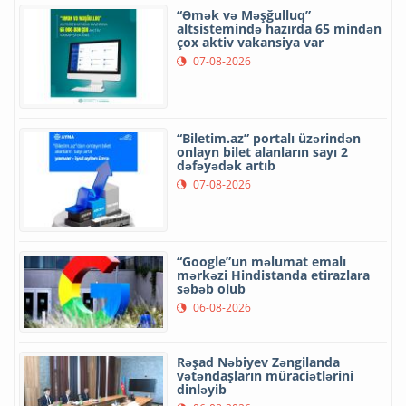
“Əmək və Məşğulluq”
altsistemində hazırda 65 mindən
çox aktiv vakansiya var
07-08-2026
“Biletim.az” portalı üzərindən
onlayn bilet alanların sayı 2
dəfəyədək artıb
07-08-2026
“Google”un məlumat emalı
mərkəzi Hindistanda etirazlara
səbəb olub
06-08-2026
Rəşad Nəbiyev Zəngilanda
vətəndaşların müraciətlərini
dinləyib