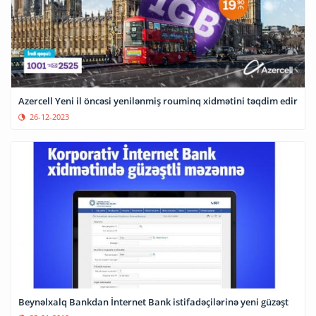
Azercell Yeni il öncəsi yenilənmiş rouminq xidmətini təqdim edir
26-12-2023
Beynəlxalq Bankdan İnternet Bank istifadəçilərinə yeni güzəşt