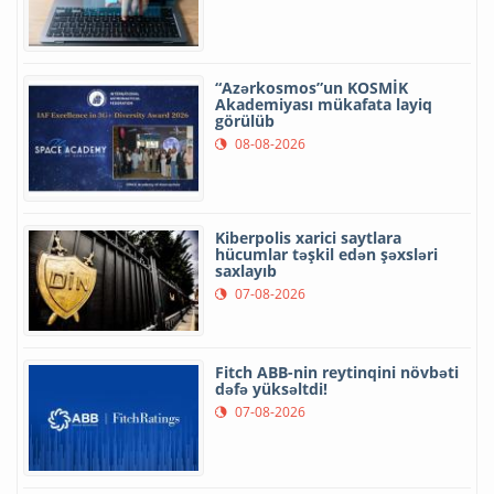
“Azərkosmos”un KOSMİK
Akademiyası mükafata layiq
görülüb
08-08-2026
Kiberpolis xarici saytlara
hücumlar təşkil edən şəxsləri
saxlayıb
07-08-2026
Fitch ABB-nin reytinqini növbəti
dəfə yüksəltdi!
07-08-2026