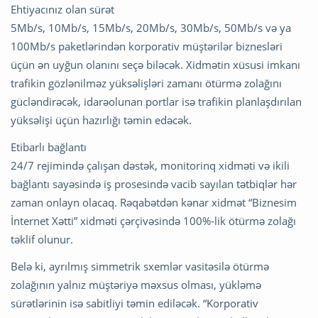
Ehtiyacınız olan sürət
5Mb/s, 10Mb/s, 15Mb/s, 20Mb/s, 30Mb/s, 50Mb/s və ya
100Mb/s paketlərindən korporativ müştərilər biznesləri
üçün ən uyğun olanını seçə biləcək. Xidmətin xüsusi imkanı
trafikin gözlənilməz yüksəlişləri zamanı ötürmə zolağını
gücləndirəcək, idarəolunan portlar isə trafikin planlaşdırılan
yüksəlişi üçün hazırlığı təmin edəcək.
Etibarlı bağlantı
24/7 rejimində çalışan dəstək, monitorinq xidməti və ikili
bağlantı sayəsində iş prosesində vacib sayılan tətbiqlər hər
zaman onlayn olacaq. Rəqabətdən kənar xidmət “Biznesim
İnternet Xətti” xidməti çərçivəsində 100%-lik ötürmə zolağı
təklif olunur.
Belə ki, ayrılmış simmetrik sxemlər vasitəsilə ötürmə
zolağının yalnız müştəriyə məxsus olması, yükləmə
sürətlərinin isə sabitliyi təmin ediləcək. “Korporativ