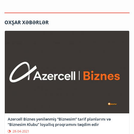
OXŞAR XƏBƏRLƏR
Azercell Biznes yenilənmiş “Biznesim” tarif planlarını və
“Biznesim Klubu” loyallıq proqramını təqdim edir
28-04-2021