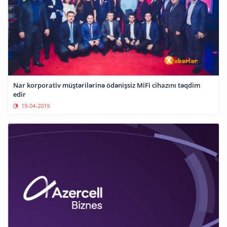
Nar korporativ müştərilərinə ödənişsiz MiFi cihazını təqdim
edir
19-04-2019