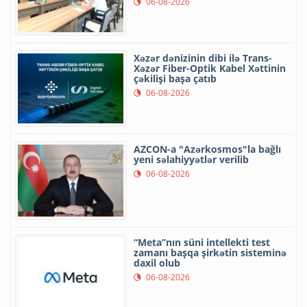
06-08-2026
Xəzər dənizinin dibi ilə Trans-
Xəzər Fiber-Optik Kabel Xəttinin
çəkilişi başa çatıb
06-08-2026
AZCON-a "Azərkosmos"la bağlı
yeni səlahiyyətlər verilib
06-08-2026
“Meta”nın süni intellekti test
zamanı başqa şirkətin sisteminə
daxil olub
06-08-2026