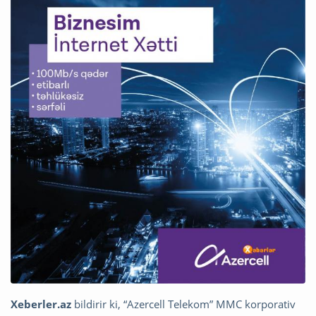
Xeberler.az
bildirir ki, “Azercell Telekom” MMC korporativ