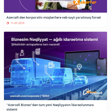
Azercell-dən korporativ müştərilərə veb-sayt yaratmaq fürsət
11-07-2019
"Azercell Biznes"dən tam yeni Nəqliyyatın İdarəolunması
sistemi