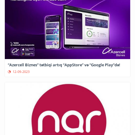
“Azercell Biznes” tətbiqi artıq “AppStore” və “Google Play”də!
12-09-2023