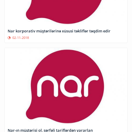
Nar korporativ müştərilərinə xüsusi təkliflər təqdim edir
02-11-2018
Nar-ın müştərisi ol, sərfəli tariflərdən yararlan