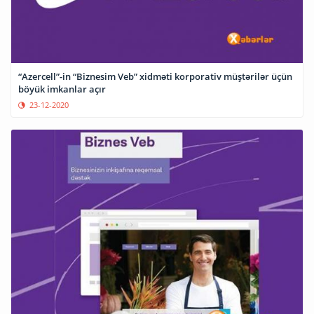
“Azercell”-in “Biznesim Veb” xidməti korporativ müştərilər üçün
böyük imkanlar açır
23-12-2020