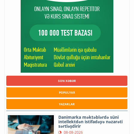
SON XƏBƏR
POPULYAR
YAZARLAR
Danimarka məktəblərdə süni
intellektdən istifadəyə nəzarəti
sərtləşdirir
08-08-2026