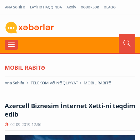
ANA SƏHİFƏ
LAYİHƏ HAQQINDA
ARXİV
XƏBƏRLƏR
ƏLAQƏ
MOBİL RABİTƏ
Ana Səhifə
TELEKOM VƏ NƏQLİYYAT
MOBİL RABİTƏ
Azercell Biznesim İnternet Xətti-ni təqdim
edib
02-09-2019
12:36