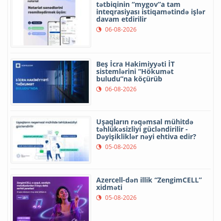
tətbiqinin “mygov”a tam
inteqrasiyası istiqamətində işlər
davam etdirilir
06-08-2026
Beş İcra Hakimiyyəti İT
sistemlərini “Hökumət
buludu”na köçürüb
06-08-2026
Uşaqların rəqəmsal mühitdə
təhlükəsizliyi gücləndirilir -
Dəyişikliklər nəyi ehtiva edir?
05-08-2026
Azercell-dən illik “ZengimCELL”
xidməti
05-08-2026