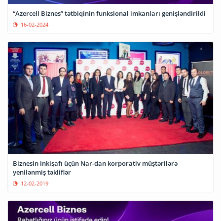
“Azercell Biznes” tətbiqinin funksional imkanları genişləndirildi
16-02-2024
Biznesin inkişafı üçün Nar-dan korporativ müştərilərə
yenilənmiş təkliflər
12-02-2019