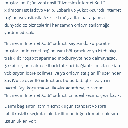
müştəriləri üçün yeni nəsil “Biznesim İnternet Xətti”
xidmətini istifadəyə verib. Etibarlı və yüksək-sürətli internet
bağlantısı vasitəsilə Azercell müştərilərinə rəqəmsal
dünyada öz bizneslərini hər zaman onlayn saxlamağa
yardım edəcək.
“Biznesim İnternet Xətti” xidməti sayəsində korporativ
müştərilər internet bağlantısını bölüşmək və ya istehlakçı
trafiki ilə rəqabət aparmaq məcburiyyətində qalmayacaq.
Şirkətin işləri daima etibarlı internet bağlantısını tələb edən
veb-saytın idarə edilməsi və ya onlayn satışlar, İP üzərindən
Səs (Voice over IP) xidmətləri, bulud tətbiqləri və ya iri
həcmli fayl köçürmələri ilə əlaqədardırsa, o zaman
“Biznesim İnternet Xətti” xidməti ən ideal seçimə çevriləcək.
Daimi bağlantını təmin etmək üçün standart və şərti
təhlükəsizlik seçimlərinin təklif olunduğu xidmətin bir sıra
üstünlükləri var: