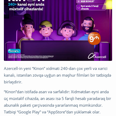
Azercell-in yeni “Kinon” xidməti 240-dan çox yerli və xarici
kanalı, istənilən zövqə uyğun ən məşhur filmləri bir tətbiqdə
birləşdirir.
“Kinon”dan istifadə asan və sərfəlidir: Xidmətdən eyni anda
üç müxtəlif cihazda, ən əsası isə 5 fərqli hesab yaradaraq bir
abunəlik paketi çərçivəsində yararlanmaq mümkündür.
Tətbiqi “Google Play” və “AppStore”dan yükləmək olar.