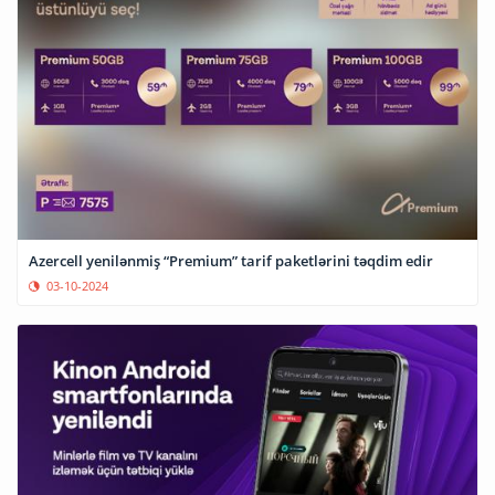
Azercell yenilənmiş “Premium” tarif paketlərini təqdim edir
03-10-2024