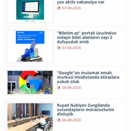
çox aktiv vakansiya var
07-08-2026
“Biletim.az” portalı üzərindən
onlayn bilet alanların sayı 2
dəfəyədək artıb
07-08-2026
“Google”un məlumat emalı
mərkəzi Hindistanda etirazlara
səbəb olub
06-08-2026
Rəşad Nəbiyev Zəngilanda
vətəndaşların müraciətlərini
dinləyib
06-08-2026