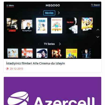
İstədiyiniz filmləri Ailə Cinema-da izləyin
29-12-2015