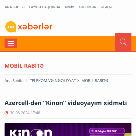
ANA SƏHİFƏ
LAYİHƏ HAQQINDA
ARXİV
XƏBƏRLƏR
ƏLAQƏ
MOBİL RABİTƏ
Ana Səhifə
TELEKOM VƏ NƏQLİYYAT
MOBİL RABİTƏ
Azercell-dən “Kinon” videoyayım xidməti
30-08-2024
17:48