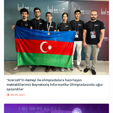
“Azercell”in dəstəyi ilə olimpiadalara hazırlaşan
məktəblilərimiz Beynəlxalq İnformatika Olimpiadasında uğur
qazandılar
08-09-2023