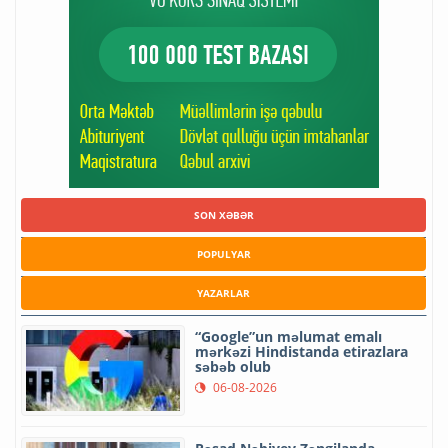
SON XƏBƏR
POPULYAR
YAZARLAR
“Google”un məlumat emalı
mərkəzi Hindistanda etirazlara
səbəb olub
06-08-2026