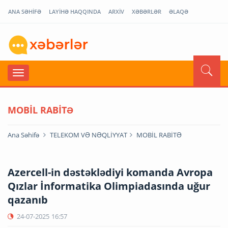
ANA SƏHİFƏ
LAYİHƏ HAQQINDA
ARXİV
XƏBƏRLƏR
ƏLAQƏ
MOBİL RABİTƏ
Ana Səhifə
TELEKOM VƏ NƏQLİYYAT
MOBİL RABİTƏ
Azercell-in dəstəklədiyi komanda Avropa
Qızlar İnformatika Olimpiadasında uğur
qazanıb
24-07-2025
16:57