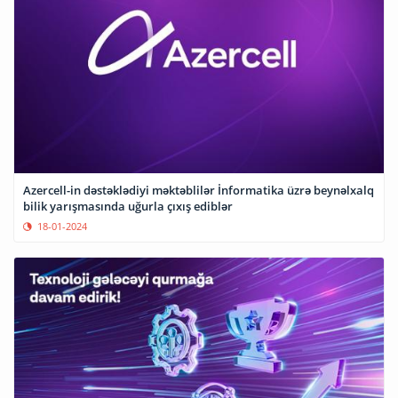
Azercell-in dəstəklədiyi məktəblilər İnformatika üzrə beynəlxalq
bilik yarışmasında uğurla çıxış ediblər
18-01-2024