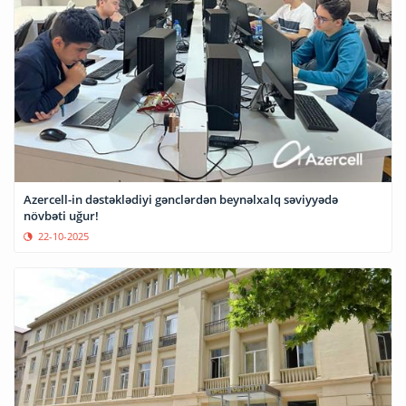
Azercell-in dəstəklədiyi gənclərdən beynəlxalq səviyyədə
növbəti uğur!
22-10-2025