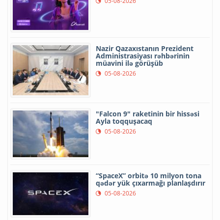
05-08-2026
Nazir Qazaxıstanın Prezident
Administrasiyası rəhbərinin
müavini ilə görüşüb
05-08-2026
"Falcon 9" raketinin bir hissəsi
Ayla toqquşacaq
05-08-2026
“SpaceX” orbitə 10 milyon tona
qədər yük çıxarmağı planlaşdırır
05-08-2026