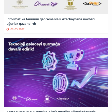
İnformatika fənninin qəhrəmanları Azərbaycana növbəti
uğurlar qazandırıb
02-03-2022
Azərbaycan 36-cı Beynəlxalq İnformatika Olimpiadasında