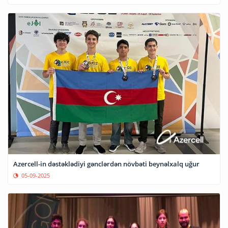
Azercell-in dəstəklədiyi gənclərdən növbəti beynəlxalq uğur
05-09-2025