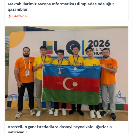
Məktəblilərimiz Avropa İnformatika Olimpiadasında uğur
qazanıblar
04-09-2025
Azercell-in gənc istedadlara dəstəyi beynəlxalq uğurlarla
nəticələnir