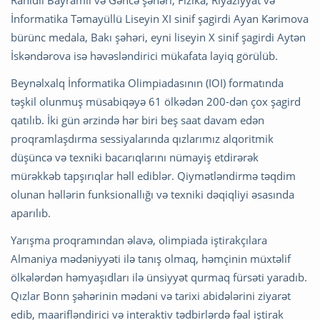
Rahidil Bayramlı və Gəncə şəhəri, Fizika, Riyaziyyat və
İnformatika Təmayüllü Liseyin XI sinif şagirdi Ayan Kərimova
bürünc medala, Bakı şəhəri, eyni liseyin X sinif şagirdi Aytən
İskəndərova isə həvəsləndirici mükafata layiq görülüb.
Beynəlxalq İnformatika Olimpiadasının (IOI) formatında
təşkil olunmuş müsabiqəyə 61 ölkədən 200-dən çox şagird
qatılıb. İki gün ərzində hər biri beş saat davam edən
proqramlaşdırma sessiyalarında qızlarımız alqoritmik
düşüncə və texniki bacarıqlarını nümayiş etdirərək
mürəkkəb tapşırıqlar həll ediblər. Qiymətləndirmə təqdim
olunan həllərin funksionallığı və texniki dəqiqliyi əsasında
aparılıb.
Yarışma proqramından əlavə, olimpiada iştirakçılara
Almaniya mədəniyyəti ilə tanış olmaq, həmçinin müxtəlif
ölkələrdən həmyaşıdları ilə ünsiyyət qurmaq fürsəti yaradıb.
Qızlar Bonn şəhərinin mədəni və tarixi abidələrini ziyarət
edib, maarifləndirici və interaktiv tədbirlərdə fəal iştirak