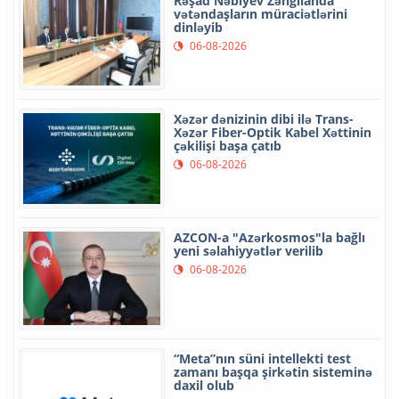
Rəşad Nəbiyev Zəngilanda
vətəndaşların müraciətlərini
dinləyib
06-08-2026
Xəzər dənizinin dibi ilə Trans-
Xəzər Fiber-Optik Kabel Xəttinin
çəkilişi başa çatıb
06-08-2026
AZCON-a "Azərkosmos"la bağlı
yeni səlahiyyətlər verilib
06-08-2026
“Meta”nın süni intellekti test
zamanı başqa şirkətin sisteminə
daxil olub