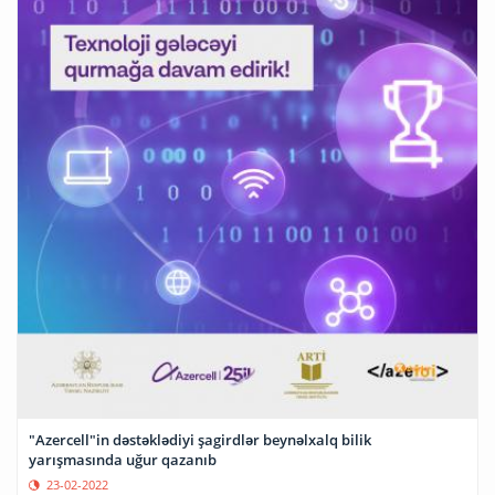
"Azercell"in dəstəklədiyi şagirdlər beynəlxalq bilik
yarışmasında uğur qazanıb
23-02-2022