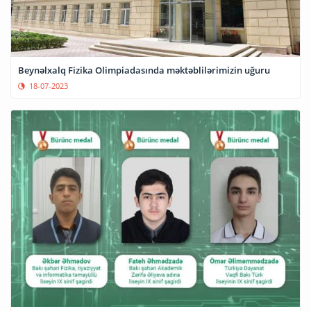
Beynəlxalq Fizika Olimpiadasında məktəblilərimizin uğuru
18-07-2023