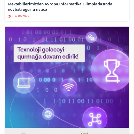
Məktəblilərimizdən Avropa İnformatika Olimpiadasında
növbəti uğurlu nəticə
07-10-2022