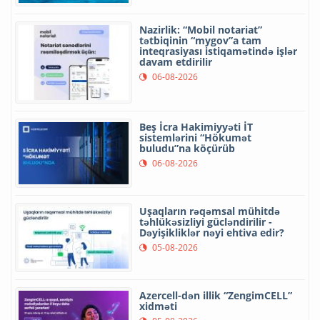
Nazirlik: “Mobil notariat”
tətbiqinin “mygov”a tam
inteqrasiyası istiqamətində işlər
davam etdirilir
06-08-2026
Beş İcra Hakimiyyəti İT
sistemlərini “Hökumət
buludu”na köçürüb
06-08-2026
Uşaqların rəqəmsal mühitdə
təhlükəsizliyi gücləndirilir -
Dəyişikliklər nəyi ehtiva edir?
05-08-2026
Azercell-dən illik “ZengimCELL”
xidməti