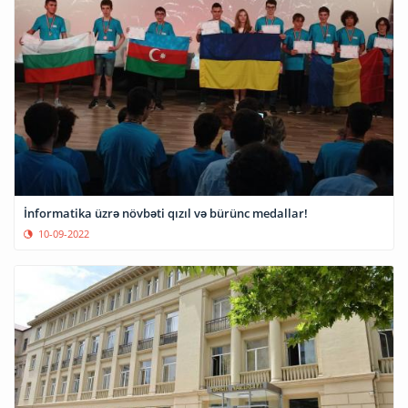
İnformatika üzrə növbəti qızıl və bürünc medallar!
10-09-2022