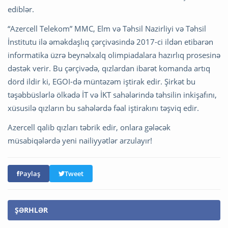
ediblər.
“Azercell Telekom” MMC, Elm və Təhsil Nazirliyi və Təhsil
İnstitutu ilə əməkdaşlıq çərçivəsində 2017-ci ildən etibarən
informatika üzrə beynəlxalq olimpiadalara hazırlıq prosesinə
dəstək verir. Bu çərçivədə, qızlardan ibarət komanda artıq
dörd ildir ki, EGOI-də müntəzəm iştirak edir. Şirkət bu
təşəbbüslərlə ölkədə İT və İKT sahələrində təhsilin inkişafını,
xüsusilə qızların bu sahələrdə fəal iştirakını təşviq edir.
Azercell qalib qızları təbrik edir, onlara gələcək
müsabiqələrdə yeni nailiyyətlər arzulayır!
Paylaş
Tweet
ŞƏRHLƏR