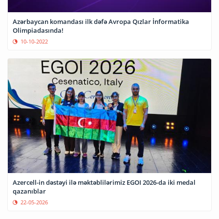
Azərbaycan komandası ilk dəfə Avropa Qızlar İnformatika
Olimpiadasında!
10-10-2022
Azercell-in dəstəyi ilə məktəblilərimiz EGOI 2026-da iki medal
qazanıblar
22-05-2026