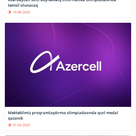
təmsil olunacaq
19-08-2024
Məktəblimiz proqramlaşdırma olimpiadasında qızıl medal
qazanıb
01-03-2025