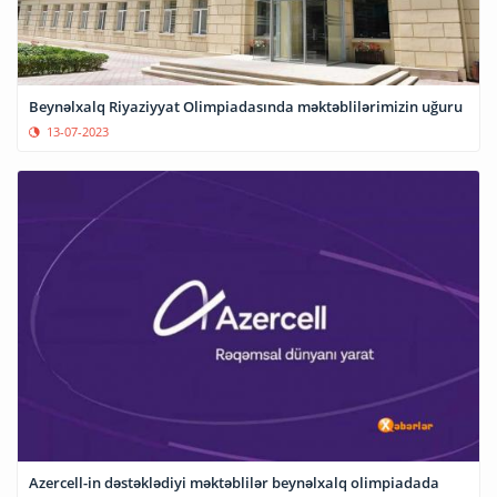
Beynəlxalq Riyaziyyat Olimpiadasında məktəblilərimizin uğuru
13-07-2023
Azercell-in dəstəklədiyi məktəblilər beynəlxalq olimpiadada