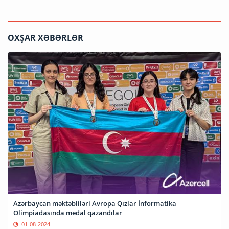
OXŞAR XƏBƏRLƏR
Azərbaycan məktəbliləri Avropa Qızlar İnformatika
Olimpiadasında medal qazandılar
01-08-2024