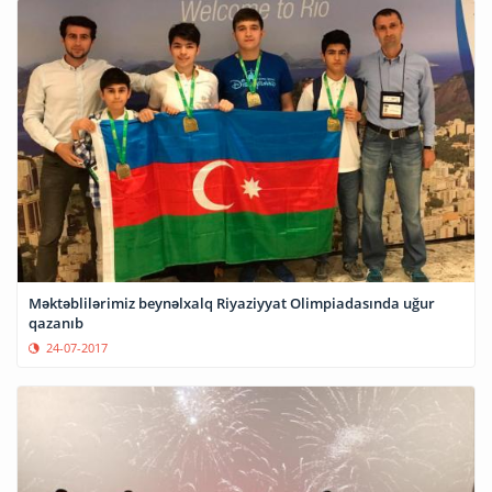
Məktəblilərimiz beynəlxalq Riyaziyyat Olimpiadasında uğur
qazanıb
24-07-2017