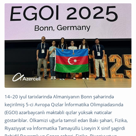
14–20 iyul tarixlərində Almaniyanın Bonn şəhərində
keçirilmiş 5-ci Avropa Qızlar İnformatika Olimpiadasında
(EGOI) azərbaycanlı məktəbli qızlar yüksək nəticələr
göstəriblər. Ölkəmizi uğurla təmsil edən Bakı şəhəri, Fizika,
Riyaziyyat və İnformatika Təmayüllü Liseyin X sinif şagirdi