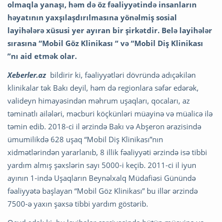
olmaqla yanaşı, həm də öz fəaliyyətində insanların
həyatının yaxşılaşdırılmasına yönəlmiş sosial
layihələrə xüsusi yer ayıran bir şirkətdir. Belə layihələr
sırasına “Mobil Göz Klinikası “ və “Mobil Diş Klinikası
”nı aid etmək olar.
Xeberler.az
bildirir ki, fəaliyyətləri dövründə adıçəkilən
klinikalar tək Bakı deyil, həm də regionlara səfər edərək,
valideyn himayəsindən məhrum uşaqları, qocaları, az
təminatlı ailələri, məcburi köçkünləri müayinə və müalicə ilə
təmin edib. 2018-ci il ərzində Bakı və Abşeron ərazisində
ümumilikdə 628 uşaq “Mobil Diş Klinikası”nın
xidmətlərindən yararlanıb, 8 illik fəaliyyəti ərzində isə tibbi
yardım almış şəxslərin sayı 5000-i keçib. 2011-ci il iyun
ayının 1-ində Uşaqların Beynəlxalq Müdafiəsi Günündə
fəaliyyətə başlayan “Mobil Göz Klinikası” bu illər ərzində
7500-ə yaxın şəxsə tibbi yardım göstərib.