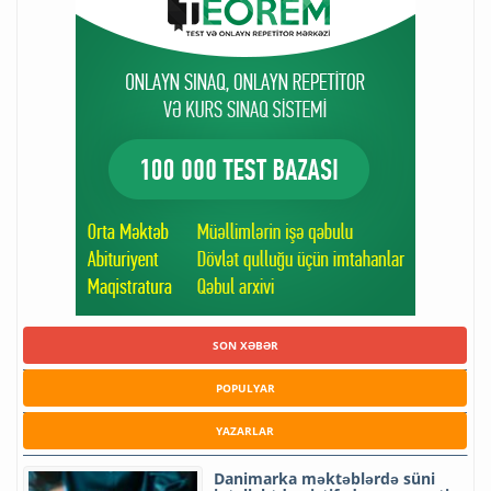
SON XƏBƏR
POPULYAR
YAZARLAR
Danimarka məktəblərdə süni