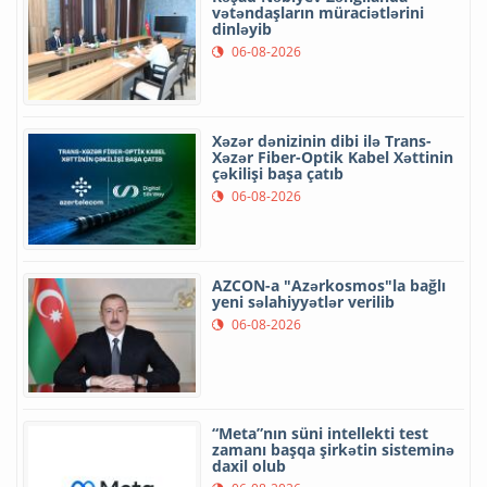
vətəndaşların müraciətlərini
dinləyib
06-08-2026
Xəzər dənizinin dibi ilə Trans-
Xəzər Fiber-Optik Kabel Xəttinin
çəkilişi başa çatıb
06-08-2026
AZCON-a "Azərkosmos"la bağlı
yeni səlahiyyətlər verilib
06-08-2026
“Meta”nın süni intellekti test
zamanı başqa şirkətin sisteminə
daxil olub