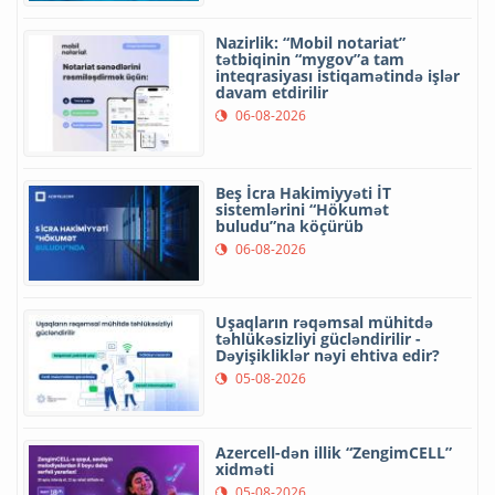
Nazirlik: “Mobil notariat”
tətbiqinin “mygov”a tam
inteqrasiyası istiqamətində işlər
davam etdirilir
06-08-2026
Beş İcra Hakimiyyəti İT
sistemlərini “Hökumət
buludu”na köçürüb
06-08-2026
Uşaqların rəqəmsal mühitdə
təhlükəsizliyi gücləndirilir -
Dəyişikliklər nəyi ehtiva edir?
05-08-2026
Azercell-dən illik “ZengimCELL”
xidməti
05-08-2026