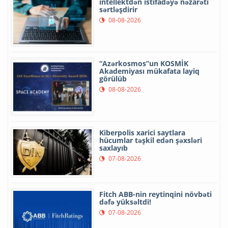
intellektdən istifadəyə nəzarəti
sərtləşdirir
08-08-2026
“Azərkosmos”un KOSMİK
Akademiyası mükafata layiq
görülüb
08-08-2026
Kiberpolis xarici saytlara
hücumlar təşkil edən şəxsləri
saxlayıb
07-08-2026
Fitch ABB-nin reytinqini növbəti
dəfə yüksəltdi!
07-08-2026