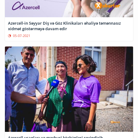
Azercell-in Səyyar Diş və Göz Klinikaları əhaliyə təmənnasız
xidmət göstərməyə davam edir
05-07-2021
Azercell uşaqları və məcburi köçkünləri sevindirib