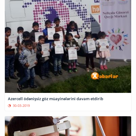
Azercell ödənişsiz göz müayinələrini davam etdirib
30-03-2019