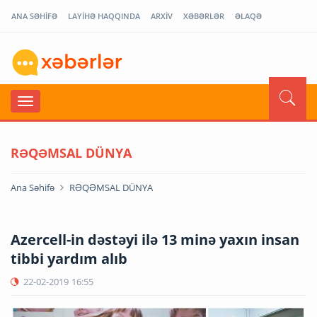
ANA SƏHİFƏ
LAYİHƏ HAQQINDA
ARXİV
XƏBƏRLƏR
ƏLAQƏ
RƏQƏMSAL DÜNYA
Ana Səhifə
RƏQƏMSAL DÜNYA
Azercell-in dəstəyi ilə 13 minə yaxın insan
tibbi yardım alıb
22-02-2019
16:55