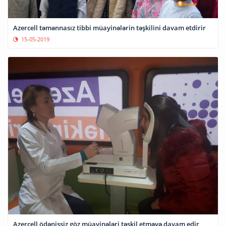
Azercell təmənnasız tibbi müayinələrin təşkilini davam etdirir
15-05-2019
Azercell ödənişsiz göz müayinələri təşkil etməyə davam edir