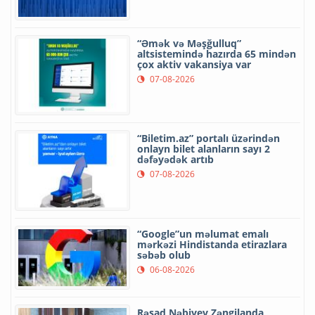
“Əmək və Məşğulluq”
altsistemində hazırda 65 mindən
çox aktiv vakansiya var
07-08-2026
“Biletim.az” portalı üzərindən
onlayn bilet alanların sayı 2
dəfəyədək artıb
07-08-2026
“Google”un məlumat emalı
mərkəzi Hindistanda etirazlara
səbəb olub
06-08-2026
Rəşad Nəbiyev Zəngilanda