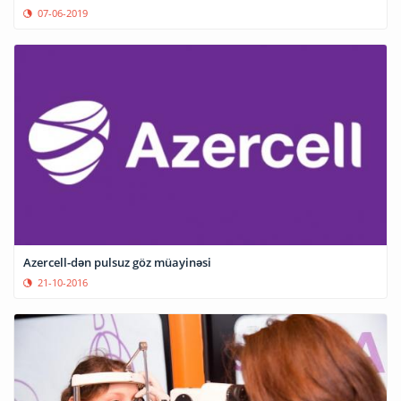
07-06-2019
Azercell-dən pulsuz göz müayinəsi
21-10-2016