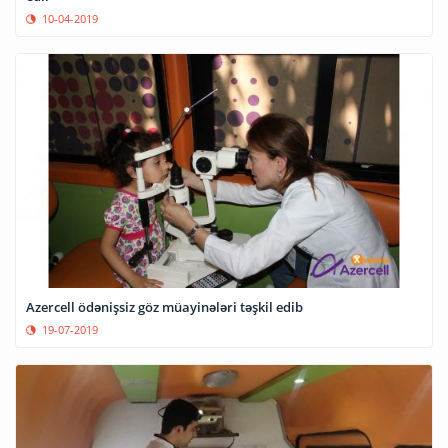
10-04-2019
Azercell ödənişsiz göz müayinələri təşkil edib
19-07-2019