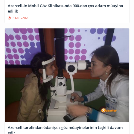
Azercell-in Mobil Göz Klinikası-nda 900-dən çox adam müayinə
edilib
31-01-2020
Azercell tərəfindən ödənişsiz göz müayinələrinin təşkili davam
edir