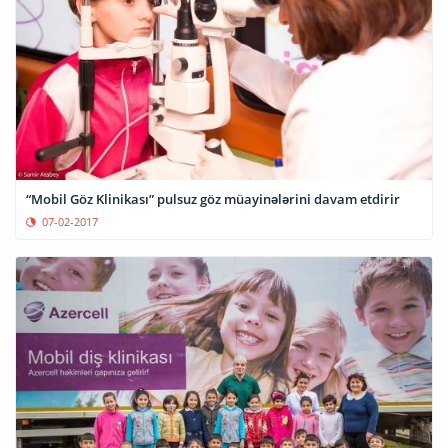
“Mobil Göz Klinikası” pulsuz göz müayinələrini davam etdirir
07-02-2017