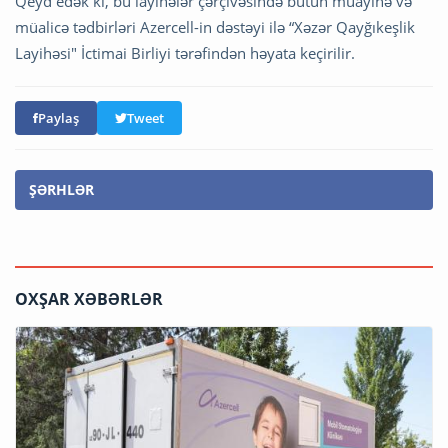
Qeyd edək ki, bu layihələr çərçivəsində bütün müayinə və
müalicə tədbirləri Azercell-in dəstəyi ilə “Xəzər Qayğıkeşlik
Layihəsi" İctimai Birliyi tərəfindən həyata keçirilir.
Paylaş
Tweet
ŞƏRHLƏR
OXŞAR XƏBƏRLƏR