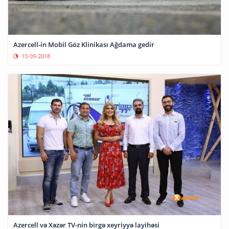
Azercell-in Mobil Göz Klinikası Ağdama gedir
13-09-2018
Azercell və Xəzər TV-nin birgə xeyriyyə layihəsi