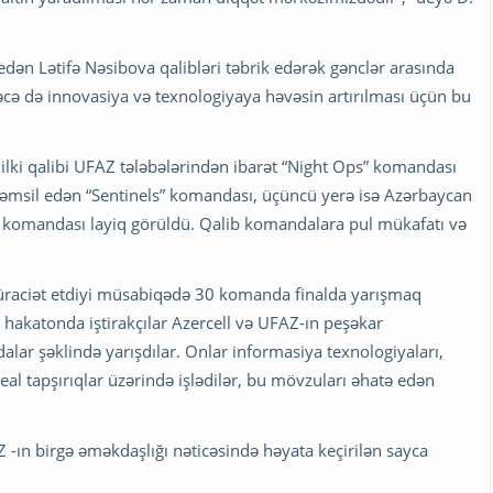
edən Lətifə Nəsibova qalibləri təbrik edərək gənclər arasında
əcə də innovasiya və texnologiyaya həvəsin artırılması üçün bu
lki qalibi UFAZ tələbələrindən ibarət “Night Ops” komandası
təmsil edən “Sentinels” komandası, üçüncü yerə isə Azərbaycan
” komandası layiq görüldü. Qalib komandalara pul mükafatı və
aciət etdiyi müsabiqədə 30 komanda finalda yarışmaq
hakatonda iştirakçılar Azercell və UFAZ-ın peşəkar
lar şəklində yarışdılar. Onlar informasiya texnologiyaları,
eal tapşırıqlar üzərində işlədilər, bu mövzuları əhatə edən
 -ın birgə əməkdaşlığı nəticəsində həyata keçirilən sayca