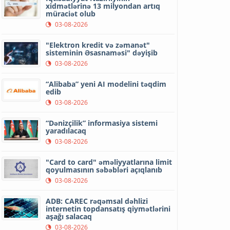
xidmətlərinə 13 milyondan artıq
müraciət olub
03-08-2026
"Elektron kredit və zəmanət"
sisteminin Əsasnaməsi" dəyişib
03-08-2026
“Alibaba” yeni AI modelini təqdim
edib
03-08-2026
“Dənizçilik” informasiya sistemi
yaradılacaq
03-08-2026
"Card to card" əməliyyatlarına limit
qoyulmasının səbəbləri açıqlanıb
03-08-2026
ADB: CAREC rəqəmsal dəhlizi
internetin topdansatış qiymətlərini
aşağı salacaq
03-08-2026