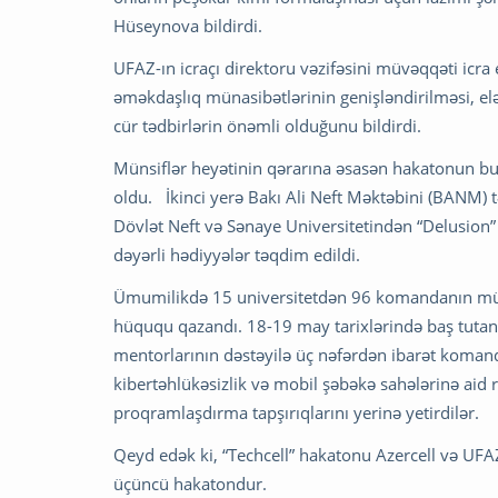
Hüseynova bildirdi.
UFAZ-ın icraçı direktoru vəzifəsini müvəqqəti icra 
əməkdaşlıq münasibətlərinin genişləndirilməsi, el
cür tədbirlərin önəmli olduğunu bildirdi.
Münsiflər heyətinin qərarına əsasən hakatonun bui
oldu. İkinci yerə Bakı Ali Neft Məktəbini (BANM) 
Dövlət Neft və Sənaye Universitetindən “Delusion
dəyərli hədiyyələr təqdim edildi.
Ümumilikdə 15 universitetdən 96 komandanın mür
hüququ qazandı. 18-19 may tarixlərində baş tutan 
mentorlarının dəstəyilə üç nəfərdən ibarət komanda
kibertəhlükəsizlik və mobil şəbəkə sahələrinə aid r
proqramlaşdırma tapşırıqlarını yerinə yetirdilər.
Qeyd edək ki, “Techcell” hakatonu Azercell və UFAZ
üçüncü hakatondur.