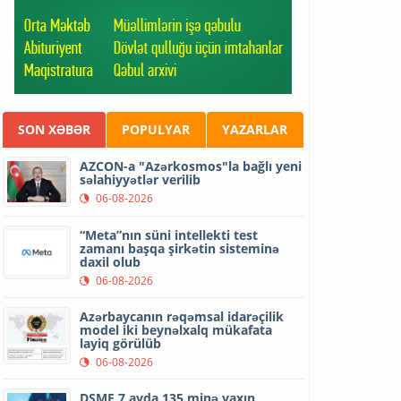
SON XƏBƏR
POPULYAR
YAZARLAR
AZCON-a "Azərkosmos"la bağlı yeni
səlahiyyətlər verilib
06-08-2026
“Meta”nın süni intellekti test
zamanı başqa şirkətin sisteminə
daxil olub
06-08-2026
Azərbaycanın rəqəmsal idarəçilik
model iki beynəlxalq mükafata
layiq görülüb
06-08-2026
DSMF 7 ayda 135 minə yaxın