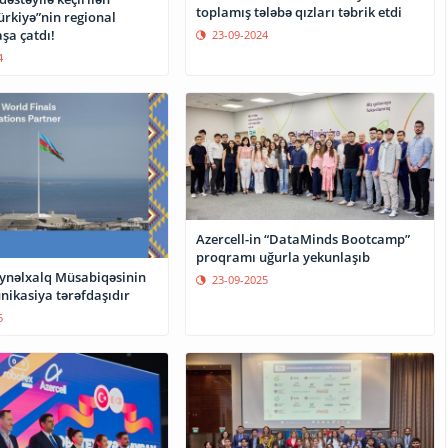
toplamış tələbə qızları təbrik etdi
ürkiyə”nin regional
aşa çatdı!
23-09-2024
4
Azercell-in “DataMinds Bootcamp”
proqramı uğurla yekunlaşıb
eynəlxalq Müsabiqəsinin
23-09-2025
ikasiya tərəfdaşıdır
5