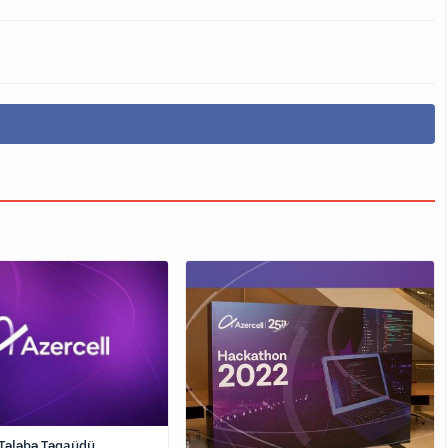
“Tələbə Təqaüdü