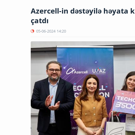
Azercell-in dəstəyilə həyata 
çatdı
05-06-2024
14:20