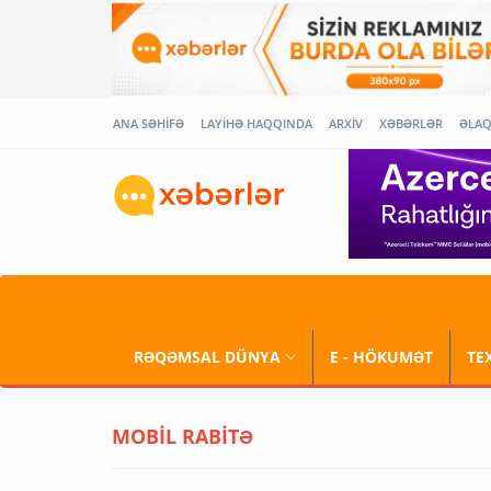
ANA SƏHİFƏ
LAYİHƏ HAQQINDA
ARXİV
XƏBƏRLƏR
ƏLA
RƏQƏMSAL DÜNYA
E - HÖKUMƏT
TE
MOBİL RABİTƏ