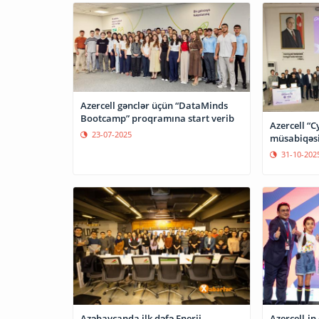
Azercell gənclər üçün “DataMinds
Bootcamp” proqramına start verib
Azercell “
23-07-2025
müsabiqəsin
31-10-202
Azəbaycanda ilk dəfə Enerji
Azercell-in 