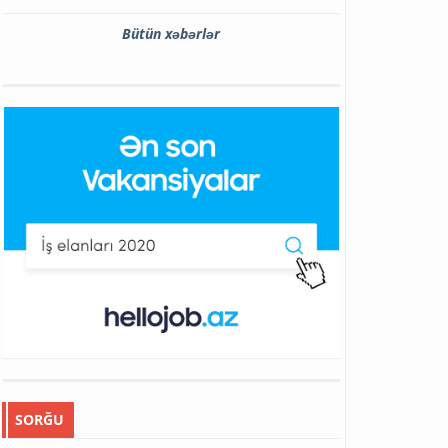
Bütün xəbərlər
SORĞU