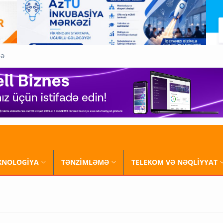
QƏ
XNOLOGİYA
TƏNZİMLƏMƏ
TELEKOM VƏ NƏQLİYYAT