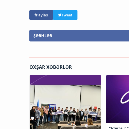
Paylaş
Tweet
ŞƏRHLƏR
OXŞAR XƏBƏRLƏR
“Azercell” 