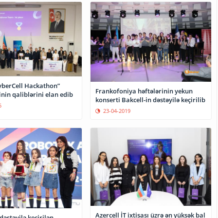
CyberCell Hackathon”
Frankofoniya həftələrinin yekun
in qaliblərini elan edib
konserti Bakcell-in dəstəyilə keçirilib
5
23-04-2019
Azercell İT ixtisası üzrə ən yüksək bal
dəstəyilə keçirilən