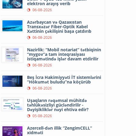
elektron arayış verib
06-08-2026
Azərbaycan və Qazaxıstan
Transxəzər Fiber-Optik Kabel
Xəttinin çəkilişini başa çatdırıb
06-08-2026
Nazirlik: “Mobil notariat” tətbiqinin
“mygov”a tam inteqrasiyası
istiqamətində işlər davam etdirilir
06-08-2026
Beş İcra Hakimiyyəti İT sistemlərini
“Hökumət buludu”na köçürüb
06-08-2026
Uşaqların rəqəmsal mühitdə
təhlükəsizliyi gücləndirilir -
Dəyişikliklər nəyi ehtiva edir?
05-08-2026
Azercell-dən illik “ZengimCELL”
xidməti