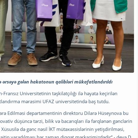
də ərsəyə gələn hakatonun qalibləri mükafatlandırıldı
ansız Universitetinin təşkilatçılığı ilə həyata keçirilən
atlandırma mərasimi UFAZ universitetində baş tutdu.
 İdarə Edilməsi departamentinin direktoru Dilarə Hüseynova bu
vativ düşüncə tərzi, bilik və bacarıqları ilə fərqlənən gənclərin
 Xüsusilə də gənc nəsil İKT mütəxəssislərinin yetişdirilməsi,
aitin yaradılması hər zaman diqqət mərkəzimizdədir”,- deyə D.