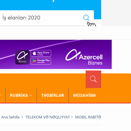
RUBRİKA
TƏDBİRLƏR
MÜSAHİBƏ
Ana Səhifə
TELEKOM VƏ NƏQLİYYAT
MOBİL RABİTƏ