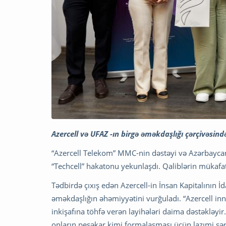
Azercell və UFAZ -ın birgə əməkdaşlığı çərçivəsin
“Azercell Telekom” MMC-nin dəstəyi və Azərbaycan-Fr
“Techcell” hakatonu yekunlaşdı. Qaliblərin mükaf
Tədbirdə çıxış edən Azercell-in İnsan Kapitalının
əməkdaşlığın əhəmiyyətini vurğuladı. “Azercell inno
inkişafına töhfə verən layihələri daima dəstəkləyir.
onların peşəkar kimi formalaşması üçün lazımi şər