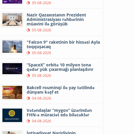
05-08-2026
Nazir Qazaxıstanın Prezident
Administrasiyası rəhbərinin
müavini ilə görüşüb
05-08-2026
"Falcon 9" raketinin bir hissəsi Ayla
toqquşacaq
05-08-2026
“SpaceX” orbitə 10 milyon tona
qədər yük çıxarmağı planlaşdırır
05-08-2026
Bakcell rouminqi ilə yay tətilində
dünyanı kəşf et
04-08-2026
Vətəndaşlar “mygov” üzərindən
FHN-ə müraciət edə biləcəklər
04-08-2026
İqtisadiyyat Nazirliyinin