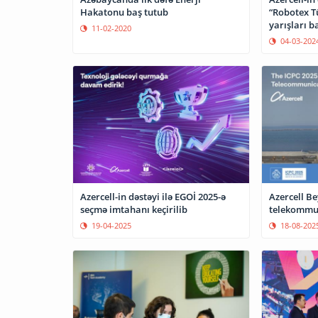
Hakatonu baş tutub
“Robotex T
yarışları b
11-02-2020
04-03-202
Azercell-in dəstəyi ilə EGOİ 2025-ə
Azercell B
seçmə imtahanı keçirilib
telekommun
19-04-2025
18-08-202