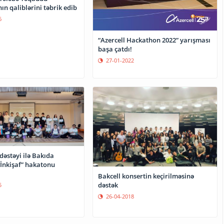
n qaliblərini təbrik edib
6
“Azercell Hackathon 2022” yarışması
başa çatdı!
27-01-2022
 dəstəyi ilə Bakıda
 İnkişaf” hakatonu
Bakcell konsertin keçirilməsinə
dəstək
5
26-04-2018