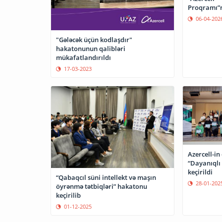
Proqramı”nı
06-04-202
"Gələcək üçün kodlaşdır"
hakatonunun qalibləri
mükafatlandırıldı
17-03-2023
Azercell-in
“Dayanıqlı
keçirildi
“Qabaqcıl süni intellekt və maşın
28-01-202
öyrənmə tətbiqləri” hakatonu
keçirilib
01-12-2025