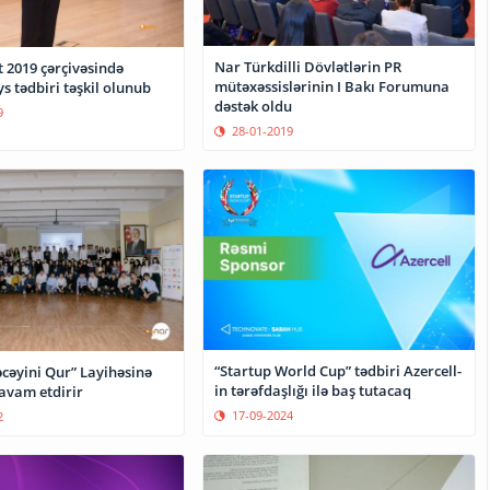
Nar Türkdilli Dövlətlərin PR
 2019 çərçivəsində
mütəxəssislərinin I Bakı Forumuna
 tədbiri təşkil olunub
dəstək oldu
9
28-01-2019
“Startup World Cup” tədbiri Azercell-
cəyini Qur” Layihəsinə
in tərəfdaşlığı ilə baş tutacaq
avam etdirir
17-09-2024
2