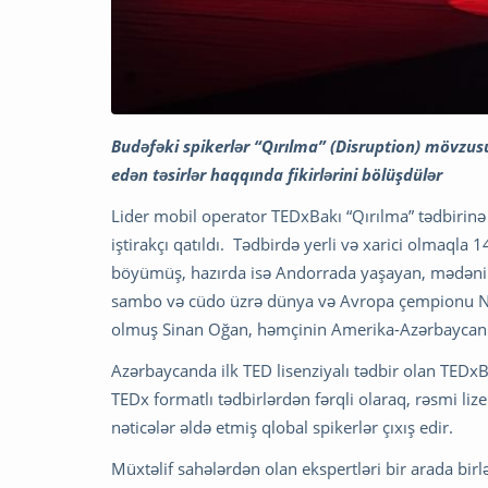
Budəfəki spikerlər “Qırılma” (Disruption) mövzus
edən təsirlər haqqında fikirlərini bölüşdülər
Lider mobil operator TEDxBakı “Qırılma” tədbirinə
iştirakçı qatıldı. Tədbirdə yerli və xarici olmaqla 
böyümüş, hazırda isə Andorrada yaşayan, mədəni v
sambo və cüdo üzrə dünya və Avropa çempionu Nati
olmuş Sinan Oğan, həmçinin Amerika-Azərbaycan Cə
Azərbaycanda ilk TED lisenziyalı tədbir olan TEDxB
TEDx formatlı tədbirlərdən fərqli olaraq, rəsmi li
nəticələr əldə etmiş qlobal spikerlər çıxış edir.
Müxtəlif sahələrdən olan ekspertləri bir arada bir