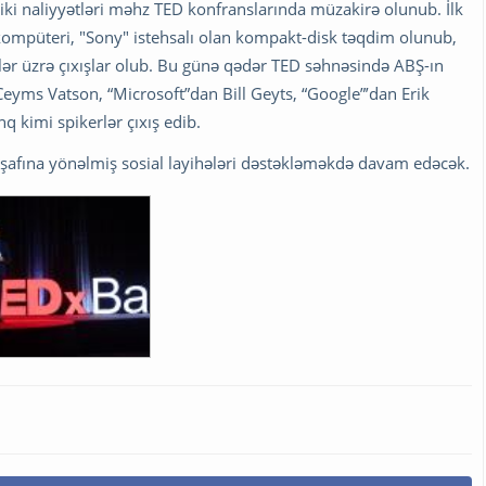
niki naliyyətləri məhz TED konfranslarında müzakirə olunub. İlk
ompüteri, "Sony" istehsalı olan kompakt-disk təqdim olunub,
irlər üzrə çıxışlar olub. Bu günə qədər TED səhnəsində ABŞ-ın
 Ceyms Vatson, “Microsoft”dan Bill Geyts, “Google”’dan Erik
 kimi spikerlər çıxış edib.
işafına yönəlmiş sosial layihələri dəstəkləməkdə davam edəcək.