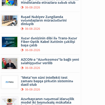
Hindistanda etirazlara səbəb olub
06-08-2026
Rəşad Nəbiyev Zəngilanda
vətəndaşların müraciətlərini
dinləyib
06-08-2026
Xəzər dənizinin dibi ilə Trans-Xəzər
Fiber-Optik Kabel Xəttinin çəkilişi
başa çatıb
06-08-2026
AZCON-a "Azərkosmos"la bağlı yeni
səlahiyyətlər verilib
06-08-2026
“Meta”nın süni intellekti test
zamanı başqa şirkətin sisteminə
daxil olub
06-08-2026
Azərbaycanın rəqəmsal idarəçilik
model iki beynəlxalq mükafata