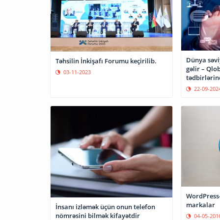
Dünya səviy
Təhsilin İnkişafı Forumu keçirilib.
gəlir – Qlo
03-11-2023
tədbirlərin
22-09-202
WordPress-
markalar
İnsanı izləmək üçün onun telefon
nömrəsini bilmək kifayətdir
04-05-201