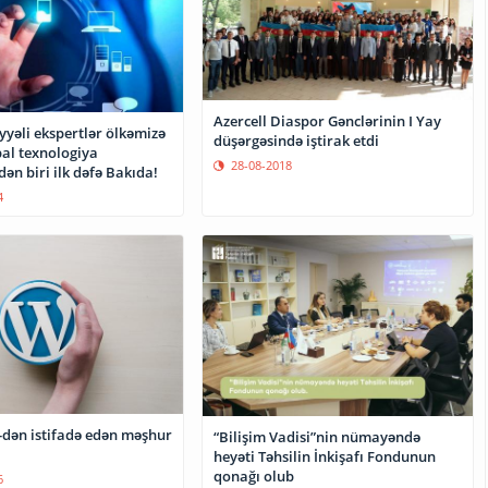
Azercell Diaspor Gənclərinin I Yay
yəli ekspertlər ölkəmizə
düşərgəsində iştirak etdi
bal texnologiya
28-08-2018
dən biri ilk dəfə Bakıda!
4
dən istifadə edən məşhur
“Bilişim Vadisi”nin nümayəndə
heyəti Təhsilin İnkişafı Fondunun
qonağı olub
6