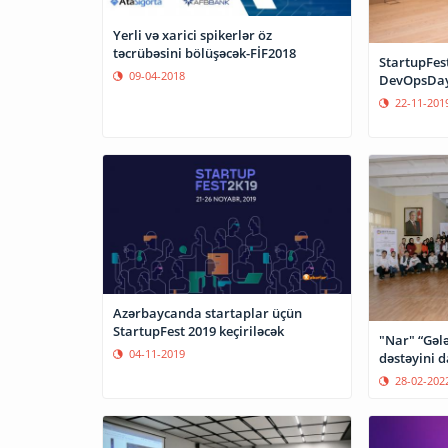
Yerli və xarici spikerlər öz
təcrübəsini bölüşəcək-FİF2018
StartupFest
09-04-2018
DevOpsDays
22-11-201
Azərbaycanda startaplar üçün
StartupFest 2019 keçiriləcək
"Nar" “Gələ
04-11-2019
dəstəyini d
28-02-202