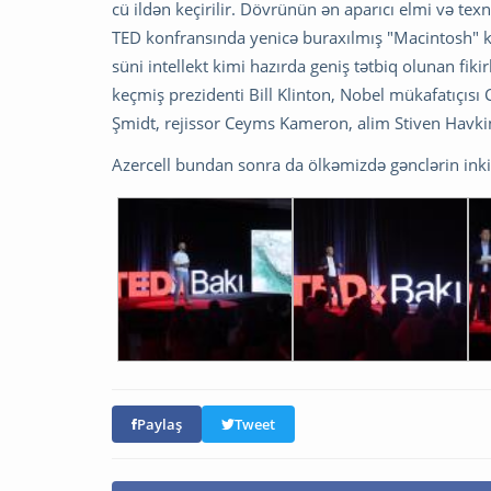
cü ildən keçirilir. Dövrünün ən aparıcı elmi və tex
TED konfransında yenicə buraxılmış "Macintosh" k
süni intellekt kimi hazırda geniş tətbiq olunan fik
keçmiş prezidenti Bill Klinton, Nobel mükafatıçısı
Şmidt, rejissor Ceyms Kameron, alim Stiven Havkinq
Azercell bundan sonra da ölkəmizdə gənclərin ink
Paylaş
Tweet