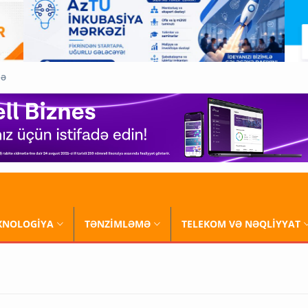
QƏ
XNOLOGİYA
TƏNZİMLƏMƏ
TELEKOM VƏ NƏQLİYYAT