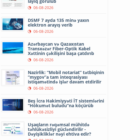
layiq görülüb
06-08-2026
DSMF 7 ayda 135 minə yaxın
elektron arayış verib
06-08-2026
Azərbaycan və Qazaxıstan
Transxəzər Fiber-Optik Kabel
Xəttinin çəkilişini başa çatdırıb
06-08-2026
Nazirlik: “Mobil notariat” tətbiqinin
“mygov”a tam inteqrasiyası
istiqamətində işlər davam etdirilir
06-08-2026
Beş İcra Hakimiyyəti İT sistemlərini
“Hökumət buludu”na köçürüb
06-08-2026
Uşaqların rəqəmsal mühitdə
təhlükəsizliyi gücləndirilir -
Dəyişikliklər nəyi ehtiva edir?