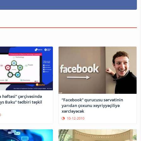
 həftəsi” çərçivəsində
“Facebook” qurucusu sərvətinin
s Baku” tədbiri təşkil
yarıdan çoxunu xeyriyyəçiliyə
xərcləyəcək
0
10-12-2010