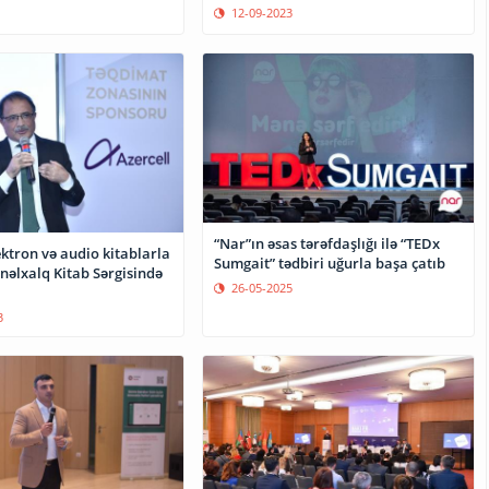
12-09-2023
“Nar”ın əsas tərəfdaşlığı ilə “TEDx
ektron və audio kitablarla
Sumgait” tədbiri uğurla başa çatıb
nəlxalq Kitab Sərgisində
26-05-2025
3