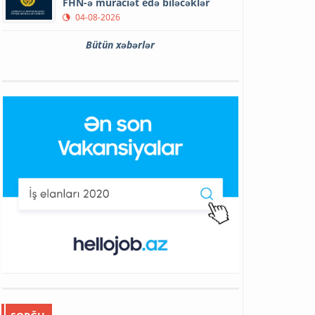
FHN-ə müraciət edə biləcəklər
04-08-2026
Bütün xəbərlər