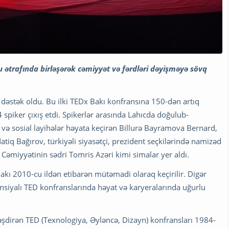
u ətrafında birləşərək cəmiyyət və fərdləri dəyişməyə sövq
 dəstək oldu. Bu ilki TEDx Bakı konfransına 150-dən artıq
14 spiker çıxış etdi. Spikerlər arasında Lahıcda doğulub-
ə sosial layihələr həyata keçirən Billurə Bayramova Bernard,
q Bağırov, türkiyəli siyasətçi, prezident seçkilərində namizəd
miyyətinin sədri Tomris Azəri kimi simalar yer aldı.
akı 2010-cu ildən etibarən mütəmadi olaraq keçirilir. Digər
zensiyalı TED konfranslarında həyat və karyeralarında uğurlu
ləşdirən TED (Texnologiya, Əyləncə, Dizayn) konfransları 1984-