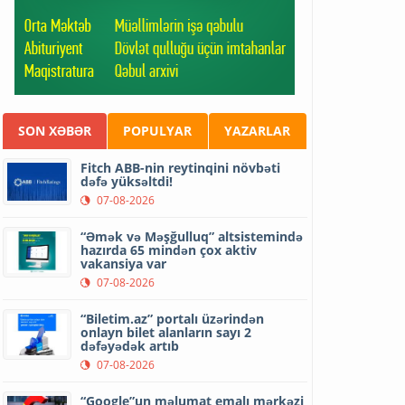
SON XƏBƏR
POPULYAR
YAZARLAR
Fitch ABB-nin reytinqini növbəti
dəfə yüksəltdi!
07-08-2026
“Əmək və Məşğulluq” altsistemində
hazırda 65 mindən çox aktiv
vakansiya var
07-08-2026
“Biletim.az” portalı üzərindən
onlayn bilet alanların sayı 2
dəfəyədək artıb
07-08-2026
“Google”un məlumat emalı mərkəzi