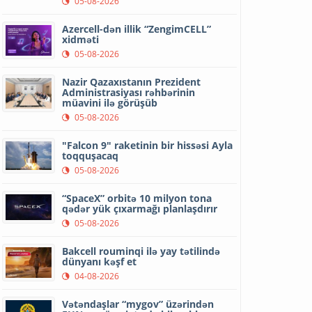
05-08-2026
Azercell-dən illik “ZengimCELL”
xidməti
05-08-2026
Nazir Qazaxıstanın Prezident
Administrasiyası rəhbərinin
müavini ilə görüşüb
05-08-2026
"Falcon 9" raketinin bir hissəsi Ayla
toqquşacaq
05-08-2026
“SpaceX” orbitə 10 milyon tona
qədər yük çıxarmağı planlaşdırır
05-08-2026
Bakcell rouminqi ilə yay tətilində
dünyanı kəşf et
04-08-2026
Vətəndaşlar “mygov” üzərindən