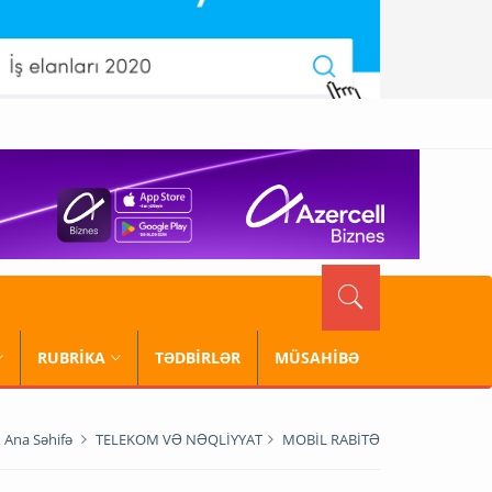
RUBRİKA
TƏDBİRLƏR
MÜSAHİBƏ
Ana Səhifə
TELEKOM VƏ NƏQLİYYAT
MOBİL RABİTƏ