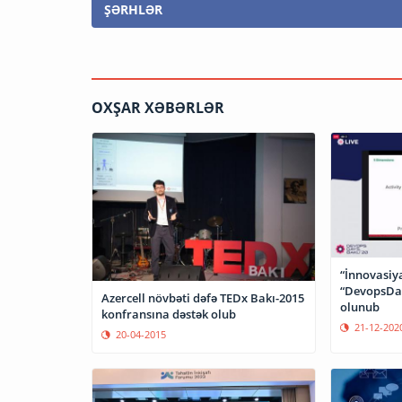
ŞƏRHLƏR
OXŞAR XƏBƏRLƏR
“İnnovasiya
“DevopsDay
Azercell növbəti dəfə TEDx Bakı-2015
olunub
konfransına dəstək olub
21-12-202
20-04-2015