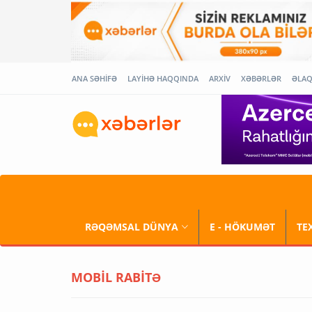
ANA SƏHİFƏ
LAYİHƏ HAQQINDA
ARXİV
XƏBƏRLƏR
ƏLA
RƏQƏMSAL DÜNYA
E - HÖKUMƏT
TE
MOBİL RABİTƏ