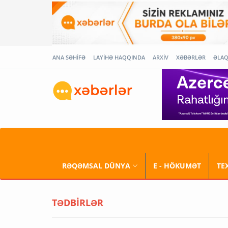
ANA SƏHİFƏ
LAYİHƏ HAQQINDA
ARXİV
XƏBƏRLƏR
ƏLA
RƏQƏMSAL DÜNYA
E - HÖKUMƏT
TE
TƏDBİRLƏR