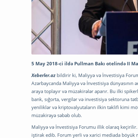
5 May 2018-ci ildə Pullman Bakı otelində II M
Xeberler.az
bildirir ki, Maliyyə və İnvestisiya For
Azərbaycanda Maliyyə və İnvestisiya dünyasının ən
araya toplayır və müzakirələr aparır. Bu ilki spiker
bank, sığorta, vergilər və investisiya sektoruna t
yeniliklər və kriptovalyutaların ilkin təklifi kimi m
müzakirəyə səbəb olub.
Maliyyə və İnvestisiya Forumu illik olaraq keçiril
iştirak edib. Forum yerli və xarici mediada böyük