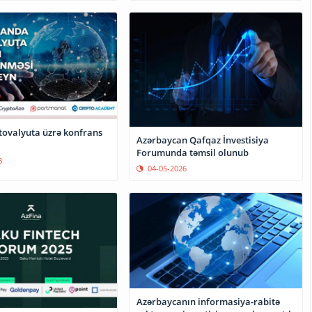
tovalyuta üzrə konfrans
Azərbaycan Qafqaz İnvestisiya
Forumunda təmsil olunub
8
04-05-2026
Azərbaycanın informasiya-rabitə