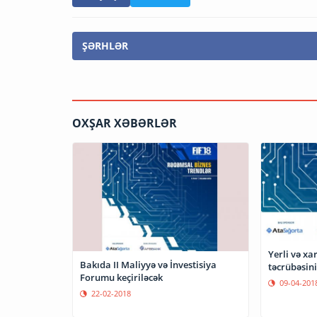
ŞƏRHLƏR
OXŞAR XƏBƏRLƏR
Yerli və xar
Bakıda II Maliyyə və İnvestisiya
təcrübəsini
Forumu keçiriləcək
09-04-201
22-02-2018