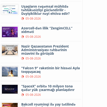
Uşaqların rəqəmsal mühitdə
təhlükəsizliyi gücləndirilir -
Dəyişikliklər nəyi ehtiva edir?
05-08-2026
Azercell-dən illik “ZengimCELL”
xidməti
05-08-2026
Nazir Qazaxıstanın Prezident
Administrasiyası rəhbərinin
müavini ilə görüşüb
05-08-2026
"Falcon 9" raketinin bir hissəsi Ayla
toqquşacaq
05-08-2026
“SpaceX” orbitə 10 milyon tona
qədər yük çıxarmağı planlaşdırır
05-08-2026
Bakcell rouminqi ilə yay tətilində