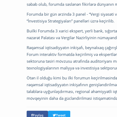
səbəb olub, forumda səslənən fikirlərə dünyanın m
Forumda bir gün ərzində 3 panel - “Vergi siyasəti 
“İnvestisiya Strategiyaları” panelləri üzrə keçirilib.
Builki Forumda 3 xarici ekspert, yerli bank, sığort
nəzarət Palatası və Vergilər Nazirliyinin nümayəndə
Rəqəmsal iqtisadiyyatın inkişafı, beynəlxaq çağırış
Forum interaktiv formatda keçirilmiş və ekspertlər
sektoruna təsiri mövzusu ətrafında auditoriyanı m
texnologiyalarının maliyyə və investisiya sektporu
Ötən il olduğu kimi bu ilki forumun keçirilməsind
rəqəmsal iqtisadiyyatın inkişafının genişləndirilm
tələblərə uyğunlaşdırması, regional əhəmiyyətli i
mövqeyinin daha da gücləndirilməsi istiqamətində 
Paylaş
Tweet