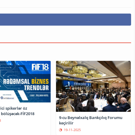
ici spikerlər öz
 bölüşəcək-FİF2018
9-cu Beynəlxalq Bankçılıq Forumu
8
keçirilir
19-11-2025