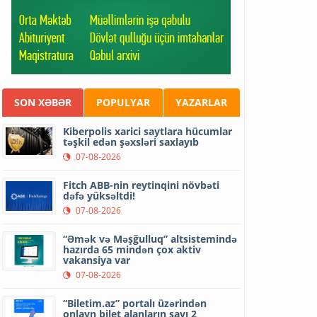
SON XƏBƏR
POPULYAR
YAZARLAR
Kiberpolis xarici saytlara hücumlar
təşkil edən şəxsləri saxlayıb
07-08-2026
Fitch ABB-nin reytinqini növbəti
dəfə yüksəltdi!
07-08-2026
“Əmək və Məşğulluq” altsistemində
hazırda 65 mindən çox aktiv
vakansiya var
07-08-2026
“Biletim.az” portalı üzərindən
onlayn bilet alanların sayı 2