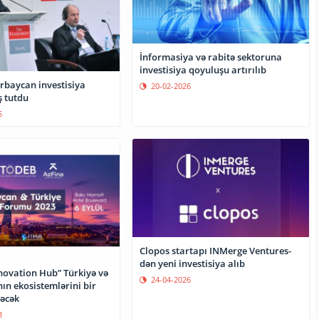
İnformasiya və rabitə sektoruna
investisiya qoyuluşu artırılıb
rbaycan investisiya
20-02-2026
 tutdu
5
Clopos startapı INMerge Ventures-
dən yeni investisiya alıb
novation Hub” Türkiyə və
24-04-2026
ın ekosistemlərini bir
rəcək
3