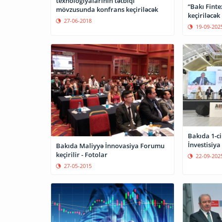
texnologiyalarının tətbiqi
“Bakı Fint
mövzusunda konfrans keçiriləcək
keçiriləcək
27-06-2018
19-09-202
Bakıda 1-c
İnvestisiya
Bakıda Maliyyə İnnovasiya Forumu
keçirilir - Fotolar
22-09-202
27-05-2015