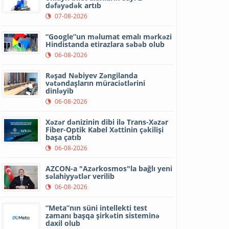
dəfəyədək artıb
07-08-2026
“Google”un məlumat emalı mərkəzi
Hindistanda etirazlara səbəb olub
06-08-2026
Rəşad Nəbiyev Zəngilanda
vətəndaşların müraciətlərini
dinləyib
06-08-2026
Xəzər dənizinin dibi ilə Trans-Xəzər
Fiber-Optik Kabel Xəttinin çəkilişi
başa çatıb
06-08-2026
AZCON-a "Azərkosmos"la bağlı yeni
səlahiyyətlər verilib
06-08-2026
“Meta”nın süni intellekti test
zamanı başqa şirkətin sisteminə
daxil olub