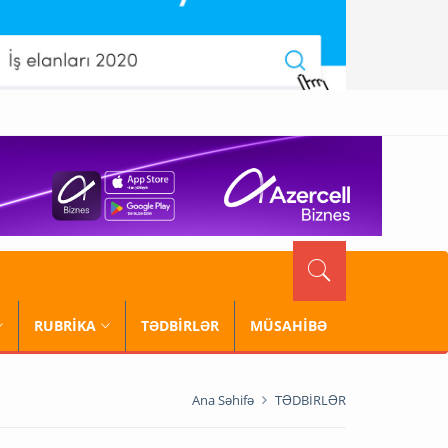
RUBRİKA
TƏDBİRLƏR
MÜSAHİBƏ
Ana Səhifə
TƏDBİRLƏR