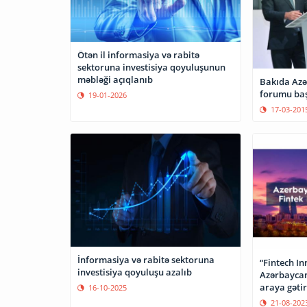
Ötən il informasiya və rabitə
sektoruna investisiya qoyuluşunun
məbləği açıqlanıb
Bakıda Azə
forumu baş
19-01-2026
17-03-201
İnformasiya və rabitə sektoruna
“Fintech In
investisiya qoyuluşu azalıb
Azərbaycan
araya gəti
16-10-2025
21-08-202