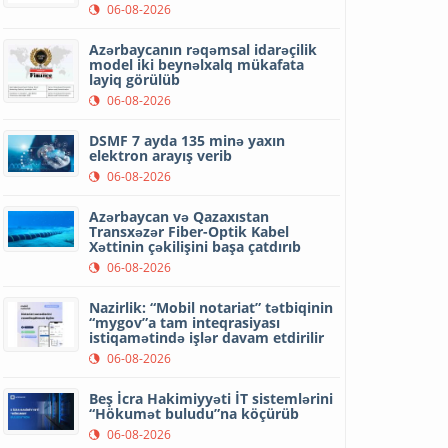
06-08-2026
Azərbaycanın rəqəmsal idarəçilik
model iki beynəlxalq mükafata
layiq görülüb
06-08-2026
DSMF 7 ayda 135 minə yaxın
elektron arayış verib
06-08-2026
Azərbaycan və Qazaxıstan
Transxəzər Fiber-Optik Kabel
Xəttinin çəkilişini başa çatdırıb
06-08-2026
Nazirlik: “Mobil notariat” tətbiqinin
“mygov”a tam inteqrasiyası
istiqamətində işlər davam etdirilir
06-08-2026
Beş İcra Hakimiyyəti İT sistemlərini
“Hökumət buludu”na köçürüb
06-08-2026