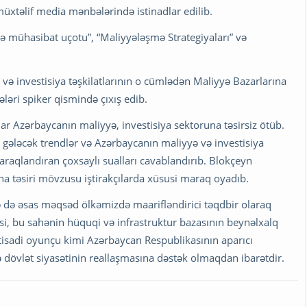
üxtəlif media mənbələrində istinadlar edilib.
və mühasibat uçotu”, “Maliyyələşmə Strategiyaları” və
a və investisiya təşkilatlarının o cümlədən Maliyyə Bazarlarına
ləri spiker qismində çıxış edib.
lar Azərbaycanın maliyyə, investisiya sektoruna təsirsiz ötüb.
 gələcək trendlər və Azərbaycanın maliyyə və investisiya
araqlandıran çoxsaylı sualları cavablandırıb. Blokçeyn
na təsiri mövzusu iştirakçılarda xüsusi maraq oyadıb.
ə də əsas məqsəd ölkəmizdə maarifləndirici təqdbir olaraq
əsi, bu sahənin hüquqi və infrastruktur bazasının beynəlxalq
qtisadi oyunçu kimi Azərbaycan Respublikasının aparıcı
dövlət siyasətinin reallaşmasına dəstək olmaqdan ibarətdir.