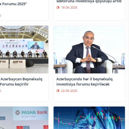
sektoruna investisiya qoyuluşu artıb
ex Forumu 2025”
18-06-2026
5
i Azərbaycan Beynəlxalq
Azərbaycanda hər il beynəlxalq
 Forumu keçirilir
investisiya forumu keçiriləcək
5
22-09-2025