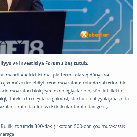
aliyyə və İnvestisiya Forumu baş tutub.
umu maarifləndirici ictimai platforma olaraq dünya və
 çox müzakirə etdiyi trend mövzular ətrafında spikerləri bir
lərin mövzuları blokçeyn texnologiyalarının, süni intellektin
ətbiqi, finteklərin meydana gəlməsi, start-up maliyyələşməsində
övzular ətrafında oldu və iştirakçılar tərəfindən geniş
ir. Bu ilki forumda 300-dək şirkətdən 500-dən çox mütəxəssis
 marağa