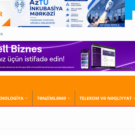
QƏ
XNOLOGİYA
TƏNZİMLƏMƏ
TELEKOM VƏ NƏQLİYYAT