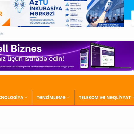
QƏ
XNOLOGİYA
TƏNZİMLƏMƏ
TELEKOM VƏ NƏQLİYYAT