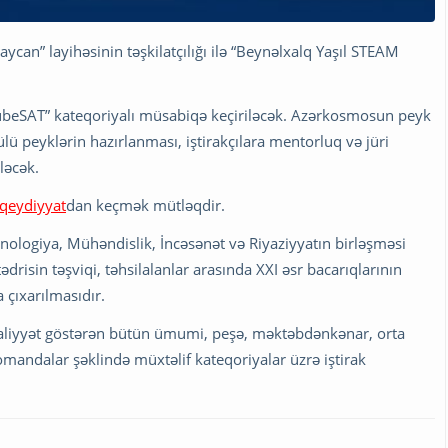
ycan” layihəsinin təşkilatçılığı ilə “Beynəlxalq Yaşıl STEAM
CubeSAT” kateqoriyalı müsabiqə keçiriləcək. Azərkosmosun peyk
ülü peyklərin hazırlanması, iştirakçılara mentorluq və jüri
ləcək.
qeydiyyat
dan keçmək mütləqdir.
ologiya, Mühəndislik, İncəsənət və Riyaziyyatın birləşməsi
tədrisin təşviqi, təhsilalanlar arasında XXI əsr bacarıqlarının
a çıxarılmasıdır.
 fəaliyyət göstərən bütün ümumi, peşə, məktəbdənkənar, orta
 komandalar şəklində müxtəlif kateqoriyalar üzrə iştirak