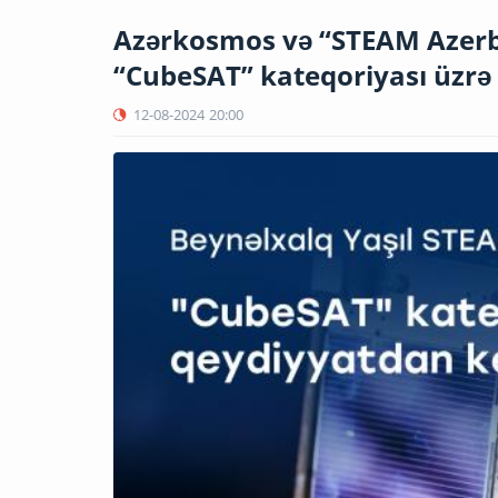
Azərkosmos və “STEAM Azerba
“CubeSAT” kateqoriyası üzrə 
12-08-2024
20:00