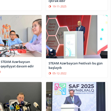
iştirak edir
19-11-2025
q STEAM Azərbaycan
STEAM Azərbaycan Festivalı bu gün
a qeydiyyat davam edir
başlayıb
3
05-12-2022