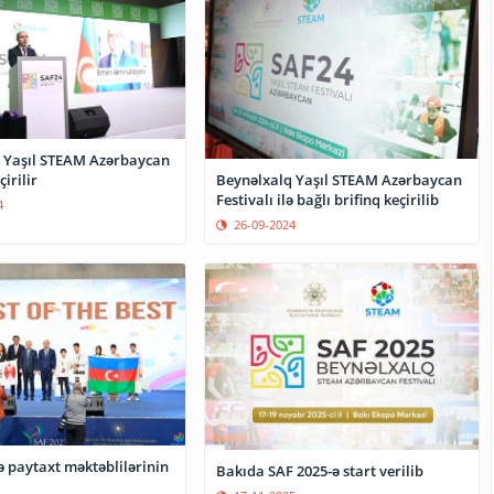
 Yaşıl STEAM Azərbaycan
çirilir
Beynəlxalq Yaşıl STEAM Azərbaycan
Festivalı ilə bağlı brifinq keçirilib
4
26-09-2024
ə paytaxt məktəblilərinin
Bakıda SAF 2025-ə start verilib