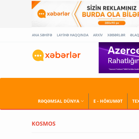
ANA SƏHİFƏ
LAYİHƏ HAQQINDA
ARXİV
XƏBƏRLƏR
ƏLA
RƏQƏMSAL DÜNYA
E - HÖKUMƏT
TE
KOSMOS