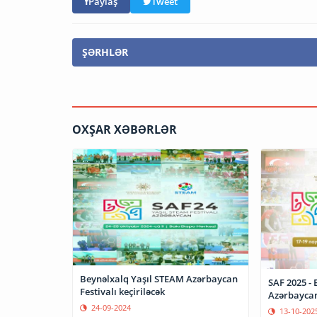
Paylaş
Tweet
ŞƏRHLƏR
OXŞAR XƏBƏRLƏR
Beynəlxalq Yaşıl STEAM Azərbaycan
SAF 2025 -
Festivalı keçiriləcək
Azərbaycan 
24-09-2024
13-10-202