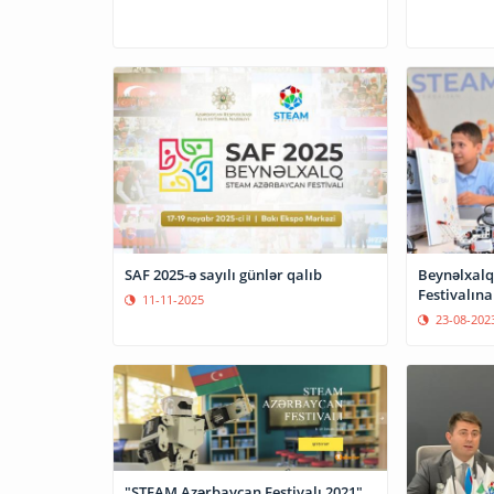
Beynəlxal
SAF 2025-ə sayılı günlər qalıb
Festivalın
11-11-2025
23-08-202
"STEAM Azərbaycan Festivalı 2021"