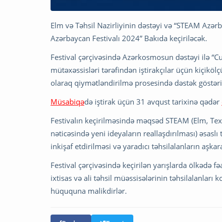
Elm və Təhsil Nazirliyinin dəstəyi və “STEAM Azərba
Azərbaycan Festivalı 2024” Bakıda keçiriləcək.
Festival çərçivəsində Azərkosmosun dəstəyi ilə “
mütəxəssisləri tərəfindən iştirakçılar üçün kiçikölç
olaraq qiymətləndirilmə prosesində dəstək göstəri
Müsabiqə
də iştirak üçün 31 avqust tarixinə qədər
Festivalın keçirilməsində məqsəd STEAM (Elm, Texn
nəticəsində yeni ideyaların reallaşdırılması) əsaslı 
inkişaf etdirilməsi və yaradıcı təhsilalanların aşkar
Festival çərçivəsində keçirilən yarışlarda ölkədə
ixtisas və ali təhsil müəssisələrinin təhsilalanları
hüququna malikdirlər.