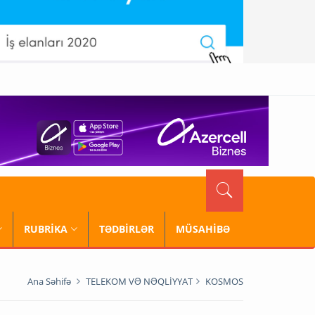
RUBRİKA
TƏDBİRLƏR
MÜSAHİBƏ
Ana Səhifə
TELEKOM VƏ NƏQLİYYAT
KOSMOS