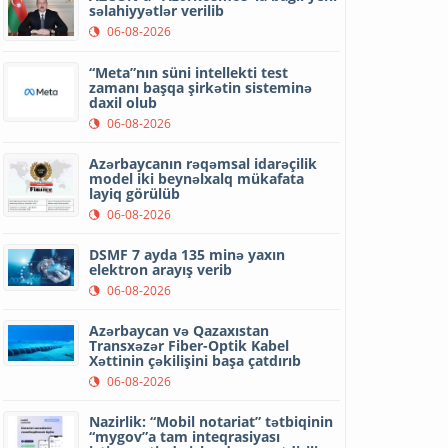
səlahiyyətlər verilib
06-08-2026
“Meta”nın süni intellekti test
zamanı başqa şirkətin sisteminə
daxil olub
06-08-2026
Azərbaycanın rəqəmsal idarəçilik
model iki beynəlxalq mükafata
layiq görülüb
06-08-2026
DSMF 7 ayda 135 minə yaxın
elektron arayış verib
06-08-2026
Azərbaycan və Qazaxıstan
Transxəzər Fiber-Optik Kabel
Xəttinin çəkilişini başa çatdırıb
06-08-2026
Nazirlik: “Mobil notariat” tətbiqinin
“mygov”a tam inteqrasiyası