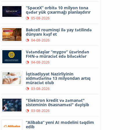
“SpaceX” orbitə 10 milyon tona
qədər yük çıxarmağı planlaşdırır
05-08-2026
Bakcell rouminqi ilə yay tətilində
dünyanı kəşf et
04-08-2026
Vətəndaşlar “mygov” üzərindən
FHN-ə müraciət edə biləcəklər
04-08-2026
İqtisadiyyat Nazirliyinin
xidmətlərinə 13 milyondan artıq
müraciət olub
03-08-2026
"Elektron kredit və zəmanət"
sisteminin Əsasnaməsi" dəyişib
03-08-2026
“Alibaba” yeni AI modelini təqdim
edib