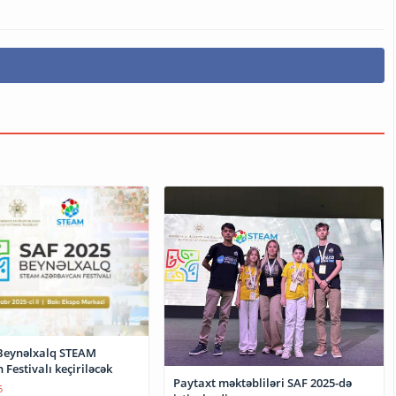
 Beynəlxalq STEAM
Festivalı keçiriləcək
Paytaxt məktəbliləri SAF 2025-də
5