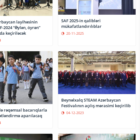
SAF 2025-in qalibləri
baycan layihəsinin
mükafatlandırılıblar
F-2024 “Əylən, öyrən”
nda keçiriləcək
20-11-2025
4
Beynəlxalq STEAM Azərbaycan
Festivalının açılış mərasimi keçirilib
ə rəqəmsal bacarıqlarla
04-12-2023
ətləndirmə aparılacaq
4