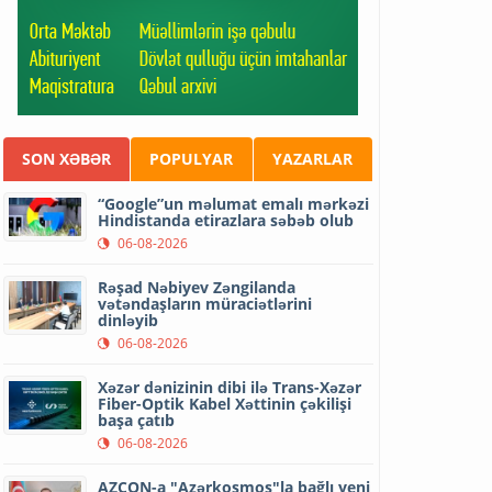
SON XƏBƏR
POPULYAR
YAZARLAR
“Google”un məlumat emalı mərkəzi
Hindistanda etirazlara səbəb olub
06-08-2026
Rəşad Nəbiyev Zəngilanda
vətəndaşların müraciətlərini
dinləyib
06-08-2026
Xəzər dənizinin dibi ilə Trans-Xəzər
Fiber-Optik Kabel Xəttinin çəkilişi
başa çatıb
06-08-2026
AZCON-a "Azərkosmos"la bağlı yeni