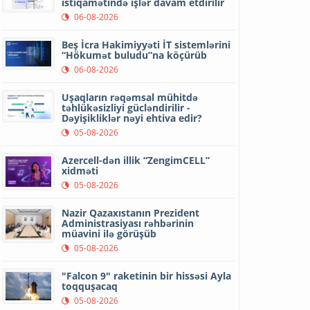
istiqamətində işlər davam etdirilir
06-08-2026
Beş İcra Hakimiyyəti İT sistemlərini
“Hökumət buludu”na köçürüb
06-08-2026
Uşaqların rəqəmsal mühitdə
təhlükəsizliyi gücləndirilir -
Dəyişikliklər nəyi ehtiva edir?
05-08-2026
Azercell-dən illik “ZengimCELL”
xidməti
05-08-2026
Nazir Qazaxıstanın Prezident
Administrasiyası rəhbərinin
müavini ilə görüşüb
05-08-2026
"Falcon 9" raketinin bir hissəsi Ayla
toqquşacaq
05-08-2026