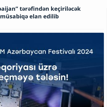
ijan” tərəfindən keçiriləcək
müsabiqə elan edilib