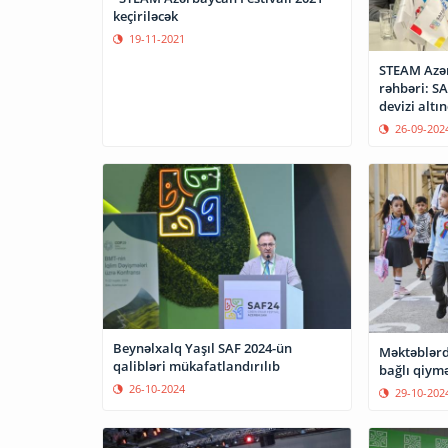
keçiriləcək
19-11-2021
STEAM Azər
rəhbəri: SA
devizi altı
26-09-202
Beynəlxalq Yaşıl SAF 2024-ün
Məktəblərd
qalibləri mükafatlandırılıb
bağlı qiym
26-10-2024
29-10-202