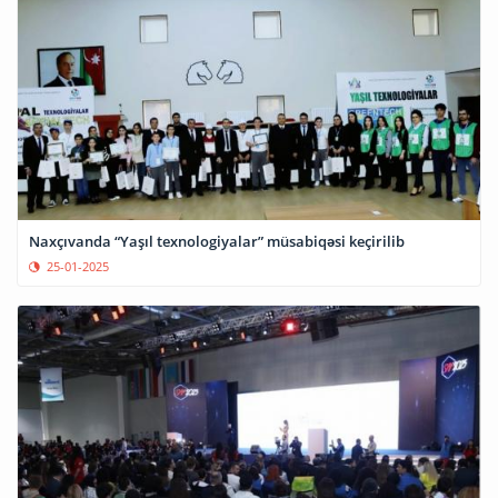
Naxçıvanda “Yaşıl texnologiyalar” müsabiqəsi keçirilib
25-01-2025