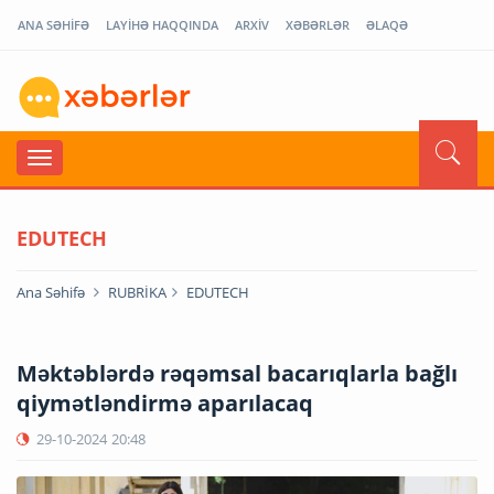
ANA SƏHİFƏ
LAYİHƏ HAQQINDA
ARXİV
XƏBƏRLƏR
ƏLAQƏ
EDUTECH
Ana Səhifə
RUBRİKA
EDUTECH
Məktəblərdə rəqəmsal bacarıqlarla bağlı
qiymətləndirmə aparılacaq
29-10-2024
20:48