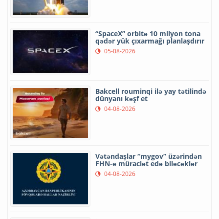
“SpaceX” orbitə 10 milyon tona
qədər yük çıxarmağı planlaşdırır
05-08-2026
Bakcell rouminqi ilə yay tətilində
dünyanı kəşf et
04-08-2026
Vətəndaşlar “mygov” üzərindən
FHN-ə müraciət edə biləcəklər
04-08-2026