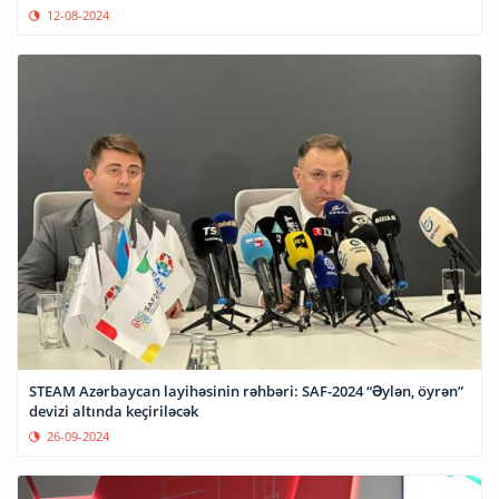
12-08-2024
STEAM Azərbaycan layihəsinin rəhbəri: SAF-2024 “Əylən, öyrən”
devizi altında keçiriləcək
26-09-2024