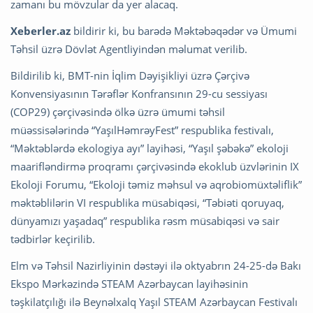
zamanı bu mövzular da yer alacaq.
Xeberler.az
bildirir ki, bu barədə Məktəbəqədər və Ümumi
Təhsil üzrə Dövlət Agentliyindən məlumat verilib.
Bildirilib ki, BMT-nin İqlim Dəyişikliyi üzrə Çərçivə
Konvensiyasının Tərəflər Konfransının 29-cu sessiyası
(COP29) çərçivəsində ölkə üzrə ümumi təhsil
müəssisələrində “YaşılHəmrəyFest” respublika festivalı,
“Məktəblərdə ekologiya ayı” layihəsi, “Yaşıl şəbəkə” ekoloji
maarifləndirmə proqramı çərçivəsində ekoklub üzvlərinin IX
Ekoloji Forumu, “Ekoloji təmiz məhsul və aqrobiomüxtəliflik”
məktəblilərin VI respublika müsabiqəsi, “Təbiəti qoruyaq,
dünyamızı yaşadaq” respublika rəsm müsabiqəsi və sair
tədbirlər keçirilib.
Elm və Təhsil Nazirliyinin dəstəyi ilə oktyabrın 24-25-də Bakı
Ekspo Mərkəzində STEAM Azərbaycan layihəsinin
təşkilatçılığı ilə Beynəlxalq Yaşıl STEAM Azərbaycan Festivalı