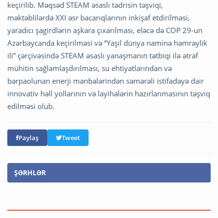
keçirilib. Məqsəd STEAM əsaslı tədrisin təşviqi,
məktəblilərdə XXI əsr bacarıqlarının inkişaf etdirilməsi,
yaradıcı şagirdlərin aşkara çıxarılması, eləcə də COP 29-un
Azərbaycanda keçirilməsi və “Yaşıl dünya naminə həmrəylik
ili” çərçivəsində STEAM əsaslı yanaşmanın tətbiqi ilə ətraf
mühitin sağlamlaşdırılması, su ehtiyatlarından və
bərpaolunan enerji mənbələrindən səmərəli istifadəyə dair
innovativ həll yollarının və layihələrin hazırlanmasının təşviq
edilməsi olub.
Paylaş
Tweet
ŞƏRHLƏR