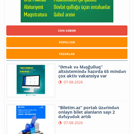
SON XƏBƏR
POPULYAR
YAZARLAR
“Əmək və Məşğulluq”
altsistemində hazırda 65 mindən
çox aktiv vakansiya var
07-08-2026
“Biletim.az” portalı üzərindən
onlayn bilet alanların sayı 2
dəfəyədək artıb
07-08-2026