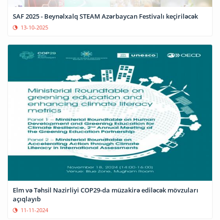
SAF 2025 - Beynəlxalq STEAM Azərbaycan Festivalı keçiriləcək
13-10-2025
Elm və Təhsil Nazirliyi COP29-da müzakirə ediləcək mövzuları
açıqlayıb
11-11-2024