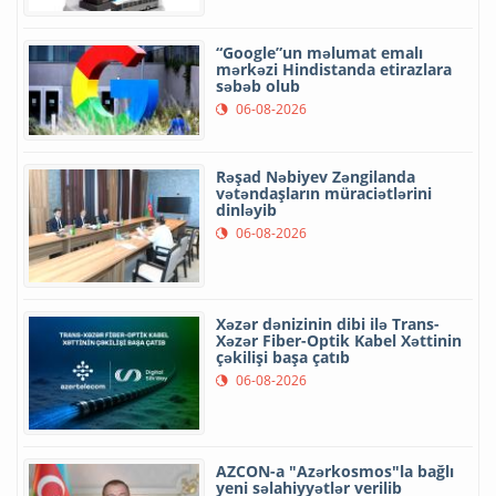
“Google”un məlumat emalı
mərkəzi Hindistanda etirazlara
səbəb olub
06-08-2026
Rəşad Nəbiyev Zəngilanda
vətəndaşların müraciətlərini
dinləyib
06-08-2026
Xəzər dənizinin dibi ilə Trans-
Xəzər Fiber-Optik Kabel Xəttinin
çəkilişi başa çatıb
06-08-2026
AZCON-a "Azərkosmos"la bağlı
yeni səlahiyyətlər verilib