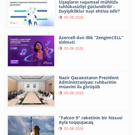
Uşaqların rəqəmsal mühitdə
təhlükəsizliyi gücləndirilir -
Dəyişikliklər nəyi ehtiva edir?
05-08-2026
Azercell-dən illik “ZengimCELL”
xidməti
05-08-2026
Nazir Qazaxıstanın Prezident
Administrasiyası rəhbərinin
müavini ilə görüşüb
05-08-2026
"Falcon 9" raketinin bir hissəsi
Ayla toqquşacaq
05-08-2026