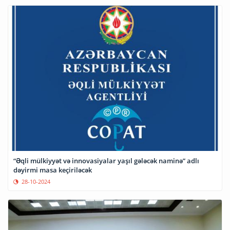
“Əqli mülkiyyət və innovasiyalar yaşıl gələcək naminə” adlı
dəyirmi masa keçiriləcək
28-10-2024