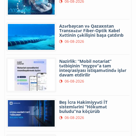
06-08-2026
Azərbaycan və Qazaxıstan
Transxəzər Fiber-Optik Kabel
Xəttinin çəkilişini başa çatdırıb
06-08-2026
Nazirlik: “Mobil notariat”
tətbiqinin “mygov”a tam
inteqrasiyası istiqamətində işlər
davam etdirilir
06-08-2026
Beş İcra Hakimiyyəti İT
sistemlərini “Hökumət
buludu”na köçürüb
06-08-2026