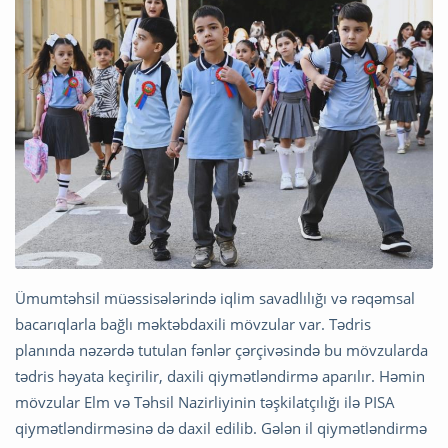
Ümumtəhsil müəssisələrində iqlim savadlılığı və rəqəmsal
bacarıqlarla bağlı məktəbdaxili mövzular var. Tədris
planında nəzərdə tutulan fənlər çərçivəsində bu mövzularda
tədris həyata keçirilir, daxili qiymətləndirmə aparılır. Həmin
mövzular Elm və Təhsil Nazirliyinin təşkilatçılığı ilə PISA
qiymətləndirməsinə də daxil edilib. Gələn il qiymətləndirmə