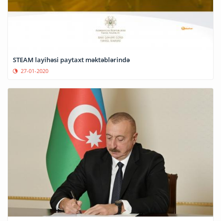
STEAM layihəsi paytaxt məktəblərində
27-01-2020