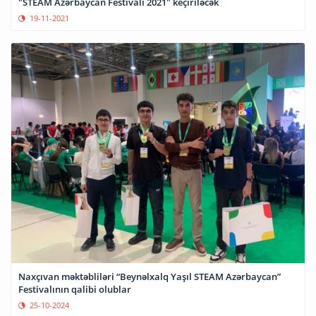
"STEAM Azərbaycan Festivalı 2021" keçiriləcək
19-11-2021
Naxçıvan məktəbliləri “Beynəlxalq Yaşıl STEAM Azərbaycan”
Festivalının qalibi olublar
25-10-2024