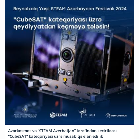
Azərkosmos və “STEAM Azerbaijan” tərəfindən keçiriləcək
“CubeSAT” kateqoriyası üzrə müsabiqə elan edilib