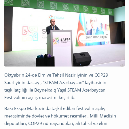
Oktyabrın 24-də Elm və Təhsil Nazirliyinin və COP29
Sədrliyinin dəstəyi, “STEAM Azərbaycan” layihəsinin
təşkilatçılığı ilə Beynəlxalq Yaşıl STEAM Azərbaycan
Festivalının açılış mərasimi keçirilib.
Bakı Ekspo Mərkəzində təşkil edilən festivalın açılış
mərasimində dövlət və hökumət rəsmiləri, Milli Məclisin
deputatları, COP29 nümayəndələri, ali təhsil və elmi