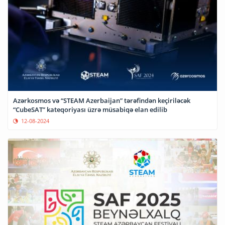
Azərkosmos və “STEAM Azerbaijan” tərəfindən keçiriləcək
“CubeSAT” kateqoriyası üzrə müsabiqə elan edilib
12-08-2024