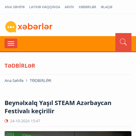
ANA SƏHİFƏ
LAYİHƏ HAQQINDA
ARXİV
XƏBƏRLƏR
ƏLAQƏ
TƏDBİRLƏR
Ana Səhifə
TƏDBİRLƏR
Beynəlxalq Yaşıl STEAM Azərbaycan
Festivalı keçirilir
24-10-2024
15:47