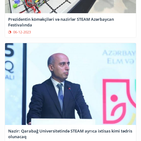
Prezidentin köməkçiləri və nazirlər STEAM Azərbaycan
Festivalında
06-12-2023
Nazir: Qarabağ Universitetində STEAM ayrıca ixtisas kimi tədris
olunacaq