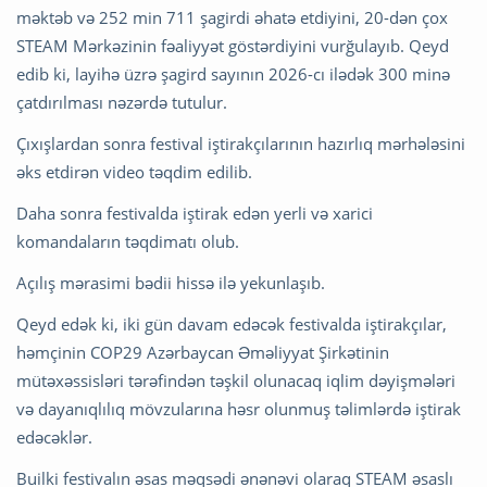
məktəb və 252 min 711 şagirdi əhatə etdiyini, 20-dən çox
STEAM Mərkəzinin fəaliyyət göstərdiyini vurğulayıb. Qeyd
edib ki, layihə üzrə şagird sayının 2026-cı ilədək 300 minə
çatdırılması nəzərdə tutulur.
Çıxışlardan sonra festival iştirakçılarının hazırlıq mərhələsini
əks etdirən video təqdim edilib.
Daha sonra festivalda iştirak edən yerli və xarici
komandaların təqdimatı olub.
Açılış mərasimi bədii hissə ilə yekunlaşıb.
Qeyd edək ki, iki gün davam edəcək festivalda iştirakçılar,
həmçinin COP29 Azərbaycan Əməliyyat Şirkətinin
mütəxəssisləri tərəfindən təşkil olunacaq iqlim dəyişmələri
və dayanıqlılıq mövzularına həsr olunmuş təlimlərdə iştirak
edəcəklər.
Builki festivalın əsas məqsədi ənənəvi olaraq STEAM əsaslı