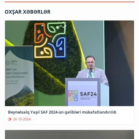
OXŞAR XƏBƏRLƏR
Beynəlxalq Yaşıl SAF 2024-ün qalibləri mükafatlandırılıb
26-10-2024