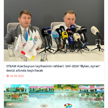
STEAM Azərbaycan layihəsinin rəhbəri: SAF-2024 “Əylən, öyrən”
devizi altında keçiriləcək
26-09-2024