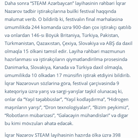
Daha sonra “STEAM Azərbaycan” layihəsinin rəhbəri İqrar
Nəzərov tədbir iştirakçılarına builki festival haqqında
məlumat verib. O bildirib ki, festivalın final mərhələsinə
ümumilikdə 244 komanda üzrə 900-dən çox iştirakçı qatılıb
və onlardan 146-sı Böyük Britaniya, Türkiyə, Pakistan,
Türkmənistan, Qazaxıstan, Çexiya, Slovakiya və ABŞ da daxil
olmaqla 15 ölkəni təmsil edir. Layihə rəhbəri məzmunun
hazırlanması və iştirakçıların qiymətləndirilmə prosesində
Danimarka, Slovakiya, Kanada və Türkiyə daxil olmaqla,
ümumilikdə 10 ölkədən 17 münsifin iştirak etdiyini bildirib.
İqrar Nəzərovun sözlərinə görə, festival çərçivəsində 9
kateqoriya üzrə yarış və sərgi-yarışlar təşkil olunacaq ki,
onlar da “Yaşıl təşəbbüslər”, “Yaşıl kodlaşdırma”, “Hidrogen
maşınların yarışı”, “Dron texnologiyaları”, “Bizim peykimiz”,
“Robotların mübarizəsi”, “Gələcəyin mühəndisləri” və digər
bu kimi mövzuları əhatə edəcək.
İqrar Nəzərov STEAM layihəsinin hazırda ölkə üzrə 398