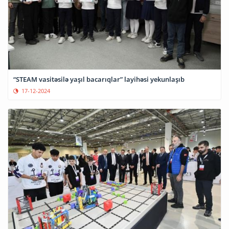
“STEAM vasitəsilə yaşıl bacarıqlar” layihəsi yekunlaşıb
17-12-2024