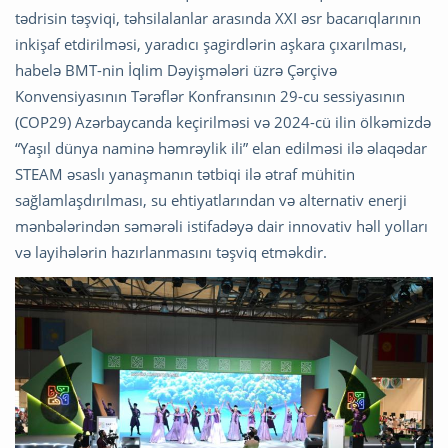
tədrisin təşviqi, təhsilalanlar arasında XXI əsr bacarıqlarının
inkişaf etdirilməsi, yaradıcı şagirdlərin aşkara çıxarılması,
habelə BMT-nin İqlim Dəyişmələri üzrə Çərçivə
Konvensiyasının Tərəflər Konfransının 29-cu sessiyasının
(COP29) Azərbaycanda keçirilməsi və 2024-cü ilin ölkəmizdə
“Yaşıl dünya naminə həmrəylik ili” elan edilməsi ilə əlaqədar
STEAM əsaslı yanaşmanın tətbiqi ilə ətraf mühitin
sağlamlaşdırılması, su ehtiyatlarından və alternativ enerji
mənbələrindən səmərəli istifadəyə dair innovativ həll yolları
və layihələrin hazırlanmasını təşviq etməkdir.