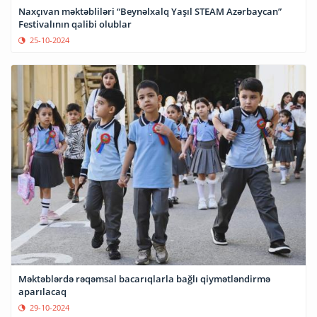
Naxçıvan məktəbliləri “Beynəlxalq Yaşıl STEAM Azərbaycan”
Festivalının qalibi olublar
25-10-2024
Məktəblərdə rəqəmsal bacarıqlarla bağlı qiymətləndirmə
aparılacaq
29-10-2024