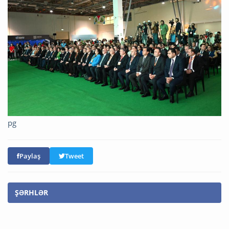
pg
Paylaş
Tweet
ŞƏRHLƏR