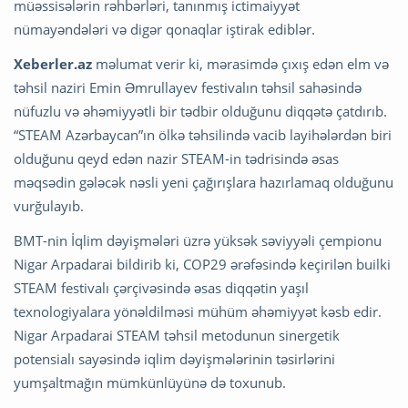
müəssisələrin rəhbərləri, tanınmış ictimaiyyət
nümayəndələri və digər qonaqlar iştirak ediblər.
Xeberler.az
məlumat verir ki, mərasimdə çıxış edən elm və
təhsil naziri Emin Əmrullayev festivalın təhsil sahəsində
nüfuzlu və əhəmiyyətli bir tədbir olduğunu diqqətə çatdırıb.
“STEAM Azərbaycan”ın ölkə təhsilində vacib layihələrdən biri
olduğunu qeyd edən nazir STEAM-in tədrisində əsas
məqsədin gələcək nəsli yeni çağırışlara hazırlamaq olduğunu
vurğulayıb.
BMT-nin İqlim dəyişmələri üzrə yüksək səviyyəli çempionu
Nigar Arpadarai bildirib ki, COP29 ərəfəsində keçirilən builki
STEAM festivalı çərçivəsində əsas diqqətin yaşıl
texnologiyalara yönəldilməsi mühüm əhəmiyyət kəsb edir.
Nigar Arpadarai STEAM təhsil metodunun sinergetik
potensialı sayəsində iqlim dəyişmələrinin təsirlərini
yumşaltmağın mümkünlüyünə də toxunub.