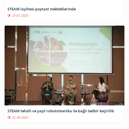
STEAM layihəsi paytaxt məktəblərində
27-01-2020
STEAM təhsili və yaşıl robototexnika ilə bağlı tədbir keçirilib
22-09-2025