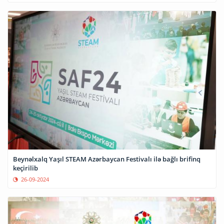
Beynəlxalq Yaşıl STEAM Azərbaycan Festivalı ilə bağlı brifinq
keçirilib
26-09-2024