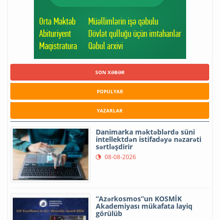
SON XƏBƏR
POPULYAR
YAZARLAR
Danimarka məktəblərdə süni
intellektdən istifadəyə nəzarəti
sərtləşdirir
08-08-2026
“Azərkosmos”un KOSMİK
Akademiyası mükafata layiq
görülüb