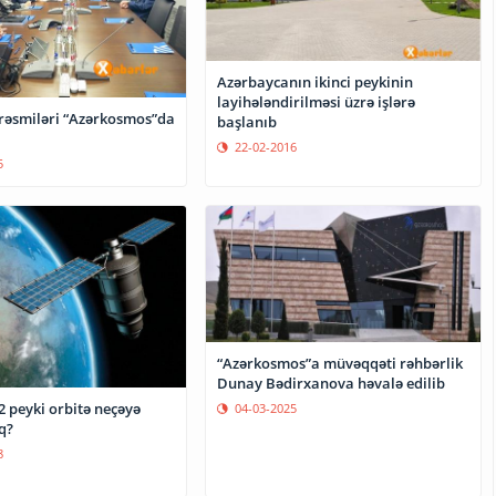
Azərbaycanın ikinci peykinin
layihələndirilməsi üzrə işlərə
rəsmiləri “Azərkosmos”da
başlanıb
22-02-2016
5
“Azərkosmos”a müvəqqəti rəhbərlik
Dunay Bədirxanova həvalə edilib
2 peyki orbitə neçəyə
04-03-2025
q?
8