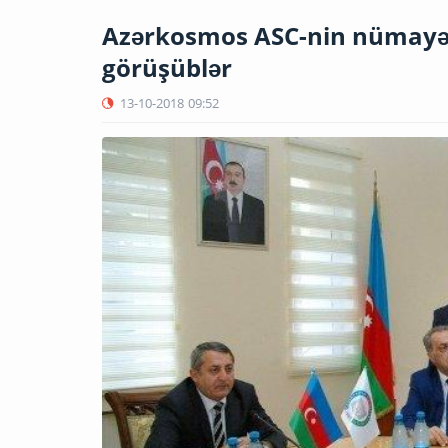
Azərkosmos ASC-nin nümayənd
görüşüblər
13-10-2018
09:52