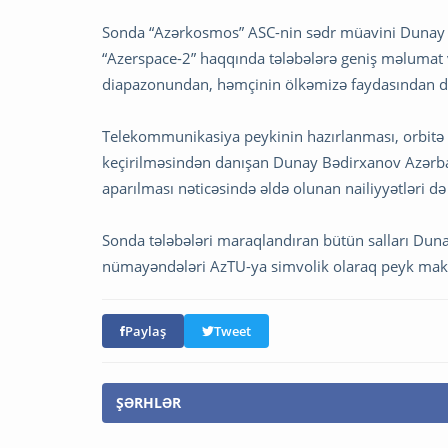
Sonda “Azərkosmos” ASC-nin sədr müavini Dunay B
“Azerspace-2” haqqında tələbələrə geniş məlumat 
diapazonundan, həmçinin ölkəmizə faydasından d
Telekommunikasiya peykinin hazırlanması, orbitə çı
keçirilməsindən danışan Dunay Bədirxanov Azərba
aparılması nəticəsində əldə olunan nailiyyətləri də
Sonda tələbələri maraqlandıran bütün salları Dun
nümayəndələri AzTU-ya simvolik olaraq peyk make
Paylaş
Tweet
ŞƏRHLƏR