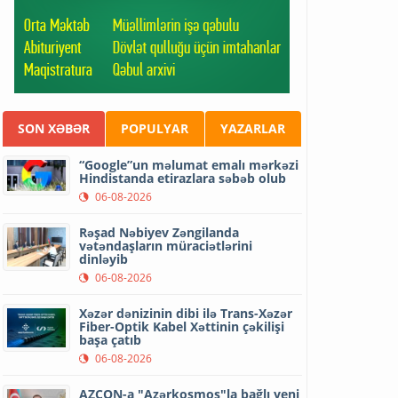
SON XƏBƏR
POPULYAR
YAZARLAR
“Google”un məlumat emalı mərkəzi
Hindistanda etirazlara səbəb olub
06-08-2026
Rəşad Nəbiyev Zəngilanda
vətəndaşların müraciətlərini
dinləyib
06-08-2026
Xəzər dənizinin dibi ilə Trans-Xəzər
Fiber-Optik Kabel Xəttinin çəkilişi
başa çatıb
06-08-2026
AZCON-a "Azərkosmos"la bağlı yeni