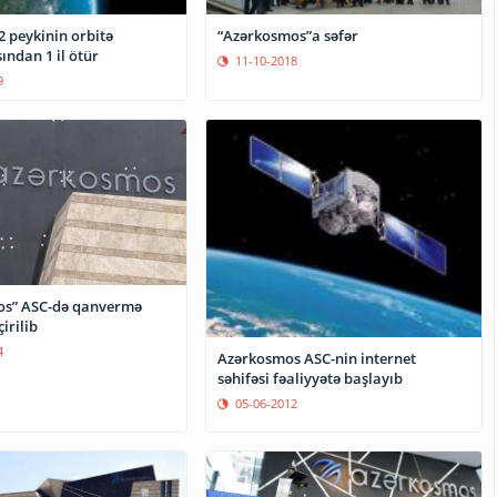
2 peykinin orbitə
“Azərkosmos”a səfər
ından 1 il ötür
11-10-2018
9
os” ASC-də qanvermə
irilib
4
Azərkosmos ASC-nin internet
səhifəsi fəaliyyətə başlayıb
05-06-2012