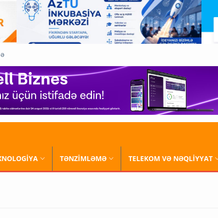
QƏ
XNOLOGİYA
TƏNZİMLƏMƏ
TELEKOM VƏ NƏQLİYYAT