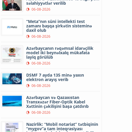
səlahiyyətlər verilib
06-08-2026
“Meta”nın süni intellekti test
zamanı başqa şirkətin sisteminə
daxil olub
06-08-2026
Azərbaycanın rəqəmsal idarəçilik
model iki beynəlxalq mükafata
layiq görülüb
06-08-2026
DSMF 7 ayda 135 minə yaxın
elektron arayış verib
06-08-2026
Azərbaycan və Qazaxıstan
Transxəzər Fiber-Optik Kabel
Xəttinin çəkilişini başa çatdırıb
06-08-2026
Nazirlik: “Mobil notariat” tətbiqinin
“mygov”a tam inteqrasiyası