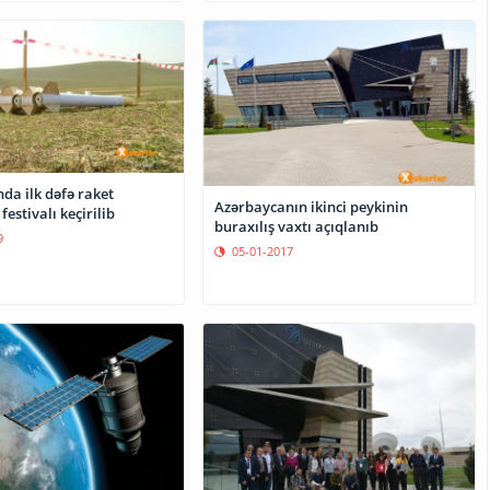
da ilk dəfə raket
Azərbaycanın ikinci peykinin
festivalı keçirilib
buraxılış vaxtı açıqlanıb
9
05-01-2017