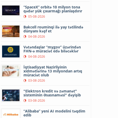
“SpaceX” orbitə 10 milyon tona
qədər yük çıxarmağı planlaşdırır
05-08-2026
Bakcell rouminqi ilə yay tətilində
dünyanı kəşf et
04-08-2026
Vətəndaşlar “mygov” üzərindən
FHN-ə müraciət edə biləcəklər
04-08-2026
İqtisadiyyat Nazirliyinin
xidmətlərinə 13 milyondan artıq
müraciət olub
03-08-2026
"Elektron kredit və zəmanət"
sisteminin Əsasnaməsi" dəyişib
03-08-2026
“Alibaba” yeni AI modelini təqdim
edib