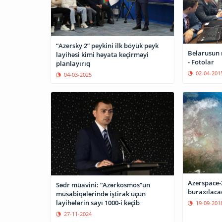
“Azersky 2” peykini ilk böyük peyk
Belarusun 
layihəsi kimi həyata keçirməyi
- Fotolar
planlayırıq
02-04-201
04-03-2025
Azerspace-
Sədr müavini: “Azərkosmos”un
buraxılaca
müsabiqələrində iştirak üçün
layihələrin sayı 1000-i keçib
19-09-201
27-11-2024