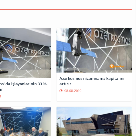
Azərkosmos nizamnamə kapitalını
artırır
s"da işləyənlərinin 33 %-
ır
08-08-2019
3