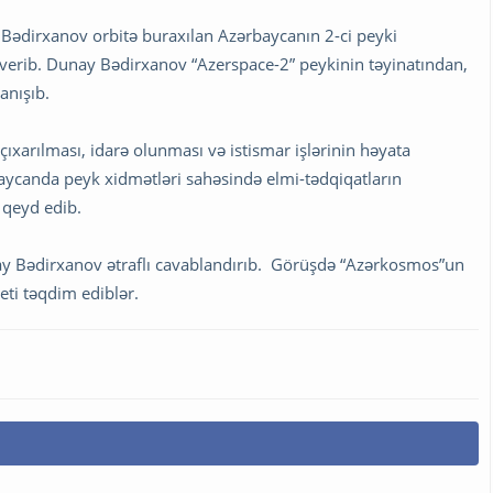
ədirxanov orbitə buraxılan Azərbaycanın 2-ci peyki
verib. Dunay Bədirxanov “Azerspace-2” peykinin təyinatından,
anışıb.
xarılması, idarə olunması və istismar işlərinin həyata
ycanda peyk xidmətləri sahəsində elmi-tədqiqatların
 qeyd edib.
ay Bədirxanov ətraflı cavablandırıb. Görüşdə “Azərkosmos”un
ti təqdim ediblər.