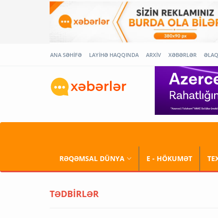
ANA SƏHİFƏ
LAYİHƏ HAQQINDA
ARXİV
XƏBƏRLƏR
ƏLA
RƏQƏMSAL DÜNYA
E - HÖKUMƏT
TE
TƏDBİRLƏR