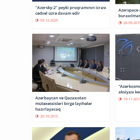
"Azersky-2" peyki proqramının icrası
Azerspace-
cədvəl üzrə davam edir
buraxılmas
03-12-2025
26-09-201
“Azərkosm
aksiyası keç
Azərbaycan və Qazaxıstan
19-11-201
mütəxəssisləri birgə layihələr
hazırlayacaq
20-10-2015