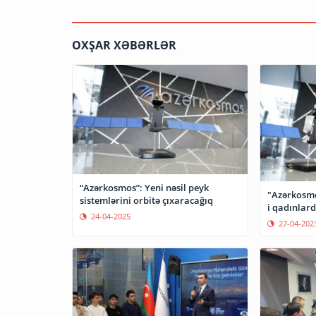
OXŞAR XƏBƏRLƏR
“Azərkosmos”: Yeni nəsil peyk
"Azərkosmo
sistemlərini orbitə çıxaracağıq
i qadınlard
24-04-2025
27-04-202