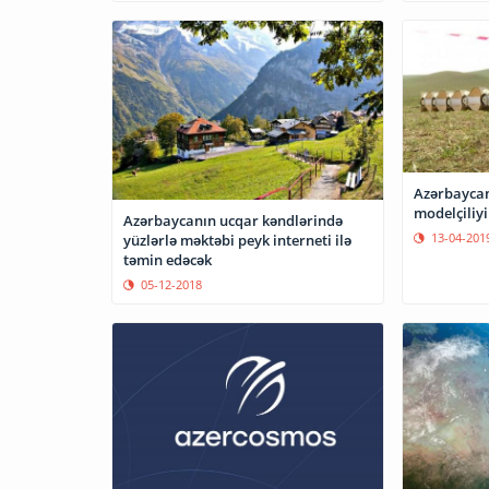
Azərbaycan
modelçiliyi 
Azərbaycanın ucqar kəndlərində
13-04-201
yüzlərlə məktəbi peyk interneti ilə
təmin edəcək
05-12-2018