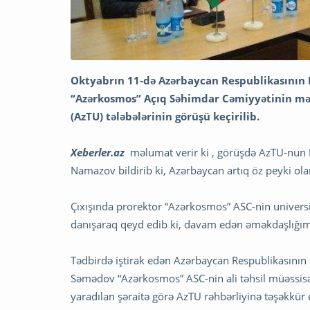
Oktyabrın 11-də Azərbaycan Respublikasının Pr
“Azərkosmos” Açıq Səhimdar Cəmiyyətinin məs
(AzTU) tələbələrinin görüşü keçirilib.
Xeberler.az
məlumat verir ki , görüşdə AzTU-nun B
Namazov bildirib ki, Azərbaycan artıq öz peyki ol
Çıxışında prorektor “Azərkosmos” ASC-nin univer
danışaraq qeyd edib ki, davam edən əməkdaşlığım
Tədbirdə iştirak edən Azərbaycan Respublikasının 
Səmədov “Azərkosmos” ASC-nin ali təhsil müəssisəl
yaradılan şəraitə görə AzTU rəhbərliyinə təşəkkür 