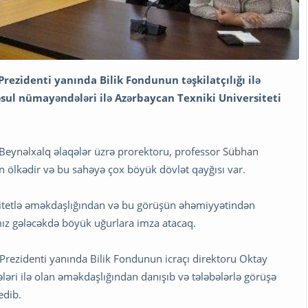
ezidenti yanında Bilik Fondunun təşkilatçılığı ilə
ul nümayəndələri ilə Azərbaycan Texniki Universiteti
eynəlxalq əlaqələr üzrə prorektoru, professor Sübhan
an ölkədir və bu sahəyə çox böyük dövlət qayğısı var.
sitetlə əməkdaşlığından və bu görüşün əhəmiyyətindən
ız gələcəkdə böyük uğurlara imza atacaq.
Prezidenti yanında Bilik Fondunun icraçı direktoru Oktay
əri ilə olan əməkdaşlığından danışıb və tələbələrlə görüşə
edib.