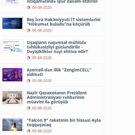
istiqamətində işlər davam etdirilir
06-08-2026
Beş İcra Hakimiyyəti İT sistemlərini
“Hökumət buludu”na köçürüb
06-08-2026
Uşaqların rəqəmsal mühitdə
təhlükəsizliyi gücləndirilir -
Dəyişikliklər nəyi ehtiva edir?
05-08-2026
Azercell-dən illik “ZengimCELL”
xidməti
05-08-2026
Nazir Qazaxıstanın Prezident
Administrasiyası rəhbərinin
müavini ilə görüşüb
05-08-2026
"Falcon 9" raketinin bir hissəsi Ayla
toqquşacaq
05-08-2026