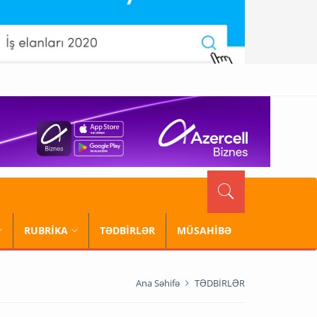
RUBRİKA
TƏDBİRLƏR
MÜSAHİBƏ
Ana Səhifə
TƏDBİRLƏR