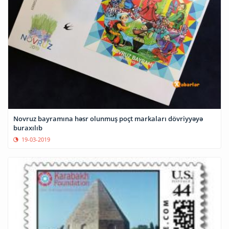
Novruz bayramına həsr olunmuş poçt markaları dövriyyəyə
buraxılıb
19-03-2019