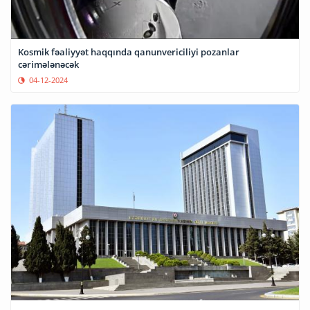
Kosmik fəaliyyət haqqında qanunvericiliyi pozanlar
cərimələnəcək
04-12-2024