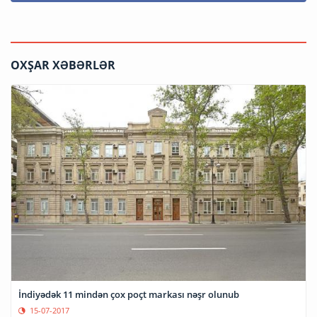
OXŞAR XƏBƏRLƏR
İndiyədək 11 mindən çox poçt markası nəşr olunub
15-07-2017