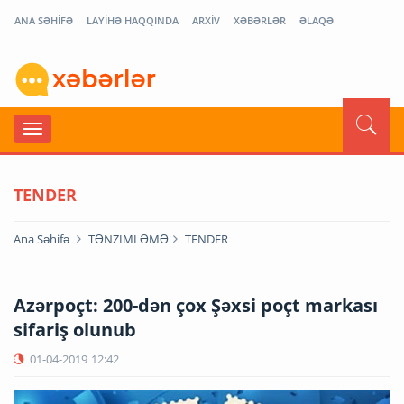
ANA SƏHİFƏ
LAYİHƏ HAQQINDA
ARXİV
XƏBƏRLƏR
ƏLAQƏ
TENDER
Ana Səhifə
TƏNZİMLƏMƏ
TENDER
Azərpoçt: 200-dən çox Şəxsi poçt markası
sifariş olunub
01-04-2019
12:42