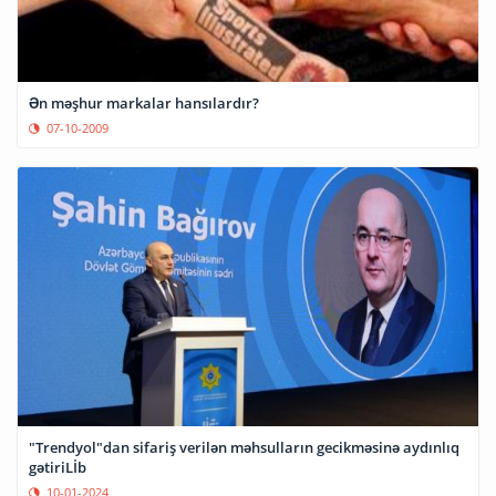
Ən məşhur markalar hansılardır?
07-10-2009
"Trendyol"dan sifariş verilən məhsulların gecikməsinə aydınlıq
gətiriLİb
10-01-2024