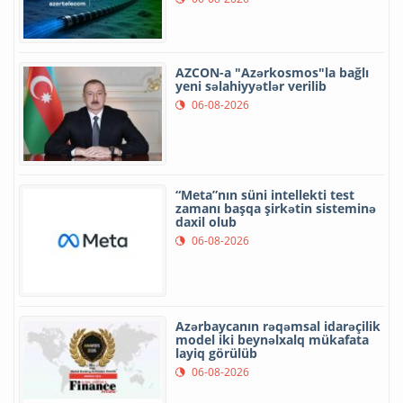
AZCON-a "Azərkosmos"la bağlı
yeni səlahiyyətlər verilib
06-08-2026
“Meta”nın süni intellekti test
zamanı başqa şirkətin sisteminə
daxil olub
06-08-2026
Azərbaycanın rəqəmsal idarəçilik
model iki beynəlxalq mükafata
layiq görülüb
06-08-2026