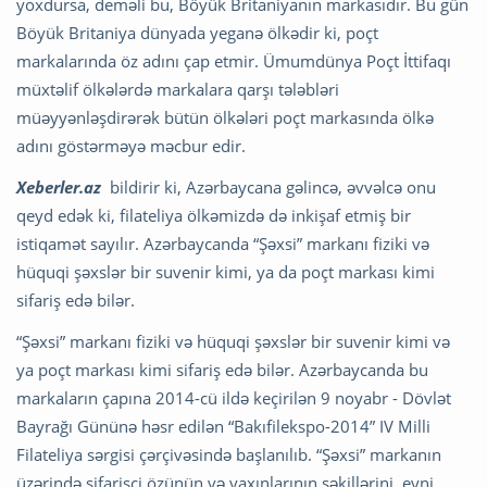
yoxdursa, deməli bu, Böyük Britaniyanın markasıdır. Bu gün
Böyük Britaniya dünyada yeganə ölkədir ki, poçt
markalarında öz adını çap etmir. Ümumdünya Poçt İttifaqı
müxtəlif ölkələrdə markalara qarşı tələbləri
müəyyənləşdirərək bütün ölkələri poçt markasında ölkə
adını göstərməyə məcbur edir.
Xeberler.az
bildirir ki, Azərbaycana gəlincə, əvvəlcə onu
qeyd edək ki, filateliya ölkəmizdə də inkişaf etmiş bir
istiqamət sayılır. Azərbaycanda “Şəxsi” markanı fiziki və
hüquqi şəxslər bir suvenir kimi, ya da poçt markası kimi
sifariş edə bilər.
“Şəxsi” markanı fiziki və hüquqi şəxslər bir suvenir kimi və
ya poçt markası kimi sifariş edə bilər. Azərbaycanda bu
markaların çapına 2014-cü ildə keçirilən 9 noyabr - Dövlət
Bayrağı Gününə həsr edilən “Bakıfilekspo-2014” IV Milli
Filateliya sərgisi çərçivəsində başlanılıb. “Şəxsi” markanın
üzərində sifarişçi özünün və yaxınlarının şəkillərini, eyni