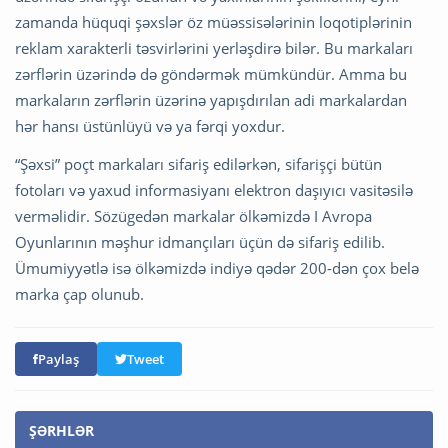
zamanda hüquqi şəxslər öz müəssisələrinin loqotiplərinin
reklam xarakterli təsvirlərini yerləşdirə bilər. Bu markaları
zərflərin üzərində də göndərmək mümkündür. Amma bu
markaların zərflərin üzərinə yapışdırılan adi markalardan
hər hansı üstünlüyü və ya fərqi yoxdur.
“Şəxsi” poçt markaları sifariş edilərkən, sifarişçi bütün
fotoları və yaxud informasiyanı elektron daşıyıcı vasitəsilə
verməlidir. Sözügedən markalar ölkəmizdə I Avropa
Oyunlarının məşhur idmançıları üçün də sifariş edilib.
Ümumiyyətlə isə ölkəmizdə indiyə qədər 200-dən çox belə
marka çap olunub.
Paylaş
Tweet
ŞƏRHLƏR