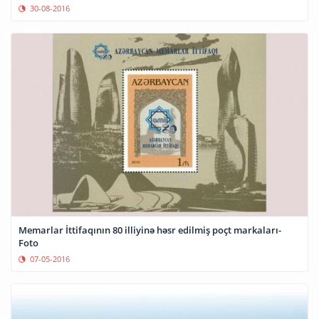
30-08-2016
Memarlar İttifaqının 80 illiyinə həsr edilmiş poçt markaları-
Foto
07-05-2016