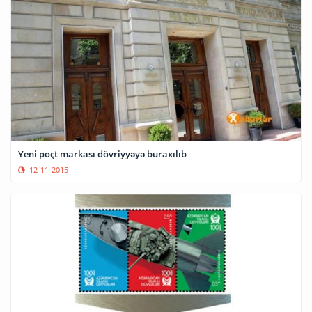
Yeni poçt markası dövriyyəyə buraxılıb
12-11-2015