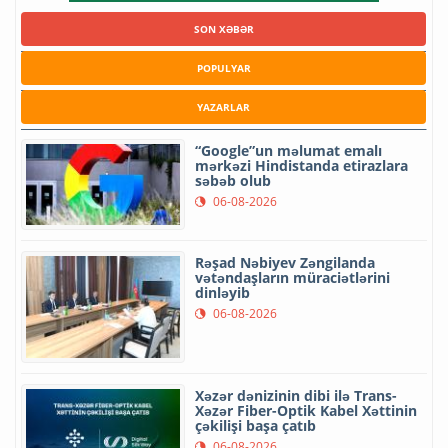
SON XƏBƏR
POPULYAR
YAZARLAR
“Google”un məlumat emalı
mərkəzi Hindistanda etirazlara
səbəb olub
06-08-2026
Rəşad Nəbiyev Zəngilanda
vətəndaşların müraciətlərini
dinləyib
06-08-2026
Xəzər dənizinin dibi ilə Trans-
Xəzər Fiber-Optik Kabel Xəttinin
çəkilişi başa çatıb
06-08-2026