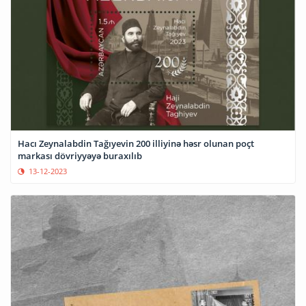
Hacı Zeynalabdin Tağıyevin 200 illiyinə həsr olunan poçt
markası dövriyyəyə buraxılıb
13-12-2023