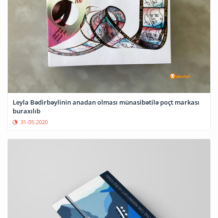
Leyla Bədirbəylinin anadan olması münasibətilə poçt markası
buraxılıb
31-05-2020