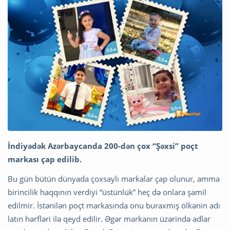
İndiyədək Azərbaycanda 200-dən çox “Şəxsi” poçt
markası çap edilib.
Bu gün bütün dünyada çoxsaylı markalar çap olunur, amma
birincilik haqqının verdiyi “üstünlük” heç də onlara şamil
edilmir. İstənilən poçt markasında onu buraxmış ölkənin adı
latın hərfləri ilə qeyd edilir. Əgər markanın üzərində adlar