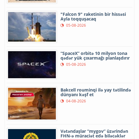
"Falcon 9" raketinin bir hissəsi
Ayla toqquşacaq
05-08-2026
“SpaceX” orbitə 10 milyon tona
qədər yük çıxarmağı planlaşdırır
05-08-2026
Bakcell rouminqi ilə yay tətilində
dünyanı kəşf et
04-08-2026
Vətəndaşlar “mygov” üzərindən
FHN-ə müraciət edə biləcəklər