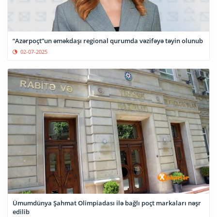
“Azərpoçt”un əməkdaşı regional qurumda vəzifəyə təyin olunub
02-07-2025
Ümumdünya Şahmat Olimpiadası ilə bağlı poçt markaları nəşr
edilib