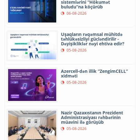
sistemlərini “Hökumət
buludu”na köçürüb
06-08-2026
Uşaqların rəqəmsal mühitdə
təhlükəsizliyi gücləndirilir -
Dəyişikliklər nəyi ehtiva edir?
05-08-2026
Azercell-dən illik “ZengimCELL”
xidməti
05-08-2026
Nazir Qazaxıstanın Prezident
Administrasiyası rəhbərinin
müavini ilə görüşüb
05-08-2026