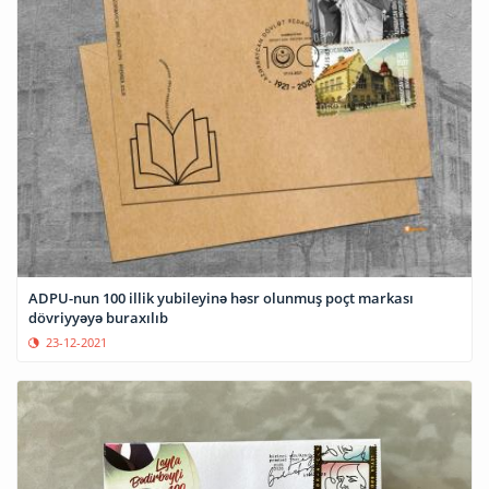
ADPU-nun 100 illik yubileyinə həsr olunmuş poçt markası
dövriyyəyə buraxılıb
23-12-2021