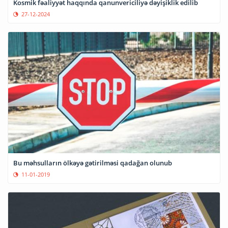
Kosmik fəaliyyət haqqında qanunvericiliyə dəyişiklik edilib
27-12-2024
Bu məhsulların ölkəyə gətirilməsi qadağan olunub
11-01-2019