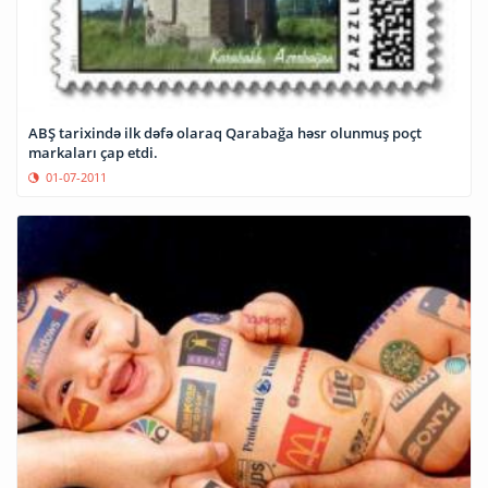
ABŞ tarixində ilk dəfə olaraq Qarabağa həsr olunmuş poçt
markaları çap etdi.
01-07-2011