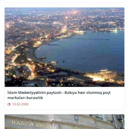
İslam Mədəniyyətinin paytaxtı - Bakıya həsr olunmuş poçt
markaları buraxılıb
19-02-2009