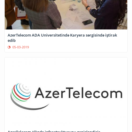
AzerTelecom ADA Universitetində Karyera sərgisində iştirak
edib
05-03-2019
AzerTelecom ölkədə infrastrukturunu genişləndirir