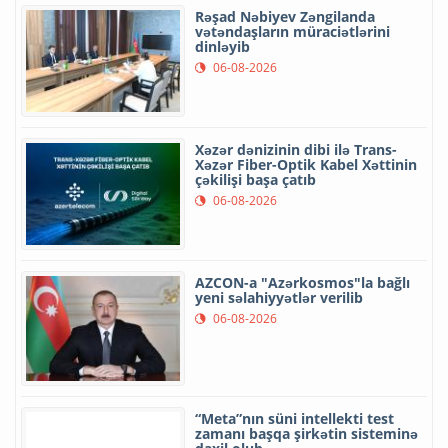
Rəşad Nəbiyev Zəngilanda
vətəndaşların müraciətlərini
dinləyib
06-08-2026
Xəzər dənizinin dibi ilə Trans-
Xəzər Fiber-Optik Kabel Xəttinin
çəkilişi başa çatıb
06-08-2026
AZCON-a "Azərkosmos"la bağlı
yeni səlahiyyətlər verilib
06-08-2026
“Meta”nın süni intellekti test
zamanı başqa şirkətin sisteminə