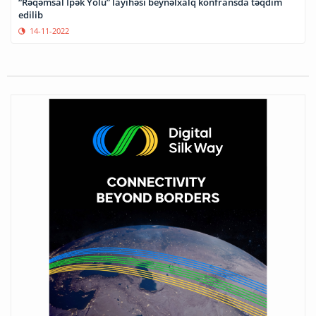
“Rəqəmsal İpək Yolu” layihəsi beynəlxalq konfransda təqdim
edilib
14-11-2022