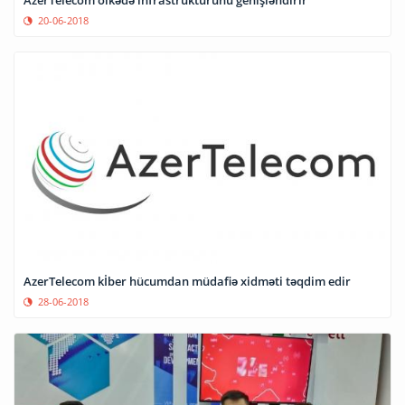
20-06-2018
AzerTelecom kİber hücumdan müdafiə xidməti təqdim edir
28-06-2018