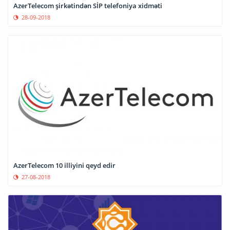
AzerTelecom şirkətindən SİP telefoniya xidməti
28-09-2018
AzerTelecom 10 illiyini qeyd edir
27-08-2018