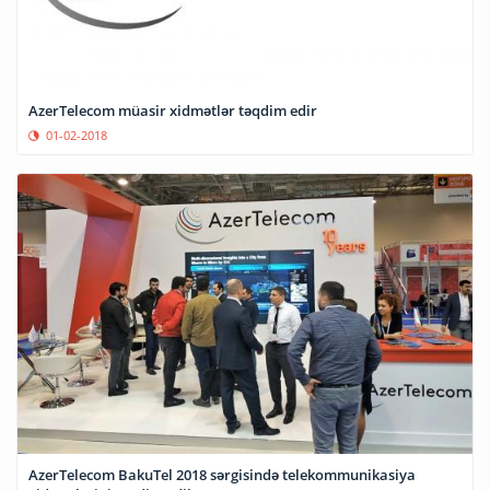
AzerTelecom müasir xidmətlər təqdim edir
01-02-2018
AzerTelecom BakuTel 2018 sərgisində telekommunikasiya