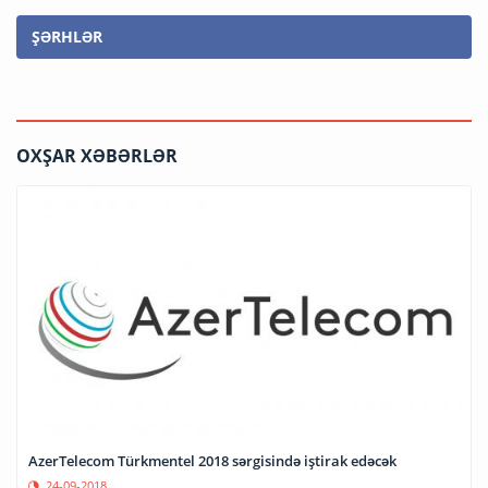
ŞƏRHLƏR
OXŞAR XƏBƏRLƏR
AzerTelecom Türkmentel 2018 sərgisində iştirak edəcək
24-09-2018