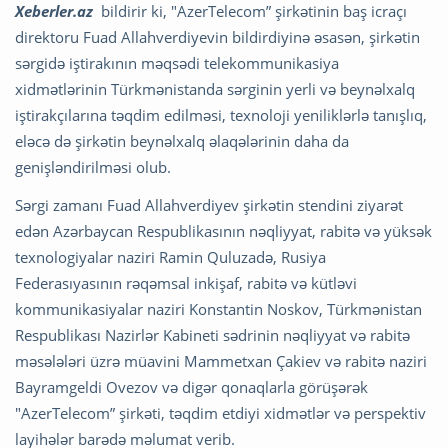
Xeberler.az
bildirir ki, "AzerTelecom” şirkətinin baş icraçı
direktoru Fuad Allahverdiyevin bildirdiyinə əsasən, şirkətin
sərgidə iştirakının məqsədi telekommunikasiya
xidmətlərinin Türkmənistanda sərginin yerli və beynəlxalq
iştirakçılarına təqdim edilməsi, texnoloji yeniliklərlə tanışlıq,
eləcə də şirkətin beynəlxalq əlaqələrinin daha da
genişləndirilməsi olub.
Sərgi zamanı Fuad Allahverdiyev şirkətin stendini ziyarət
edən Azərbaycan Respublikasının nəqliyyat, rabitə və yüksək
texnologiyalar naziri Ramin Quluzadə, Rusiya
Federasıyasının rəqəmsal inkişaf, rabitə və kütləvi
kommunikasiyalar naziri Konstantin Noskov, Türkmənistan
Respublikası Nazirlər Kabineti sədrinin nəqliyyat və rabitə
məsələləri üzrə müavini Mammetxan Çakiev və rabitə naziri
Bayramgeldi Ovezov və digər qonaqlarla görüşərək
"AzerTelecom” şirkəti, təqdim etdiyi xidmətlər və perspektiv
layihələr barədə məlumat verib.