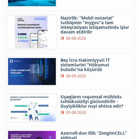
Nazirlik: “Mobil notariat”
tətbiqinin “mygov”a tam
inteqrasiyası istiqamətində işlər
davam etdirilir
06-08-2026
Beş İcra Hakimiyyəti İT
sistemlərini “Hökumət
buludu”na köçürüb
06-08-2026
Uşaqların rəqəmsal mühitdə
təhlükəsizliyi gücləndirilir -
Dəyişikliklər nəyi ehtiva edir?
05-08-2026
Azercell-dən illik “ZengimCELL”
xidməti