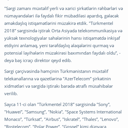
"Sərgi zamanı müxtəlif yerli və xarici şirkətlərin rəhbərləri və
nümayəndələri ilə faydalı fikir mübadiləsi apardıq, gələcək
əməkdaşlıq istiqamətlərini müzakirə etdik. "Türkmentel
2018” sərgisində iştirak Orta Asiyada telekommunikasiya və
yüksək texnologiyalar sahələrinin hansı istiqamətdə inkişaf
etdiyini anlamaq, yeni tərəfdaşlıq əlaqələrini qurmaq və
potensial layihələrin müzakirəsi baxımından faydalı oldu”, -
deyə baş icraçı direktor qeyd edib.
Sərgi çərçivəsində həmçinin Türkmənistanın müxtəlif
telekanallarına və qəzetlərinə "AzerTelecom” şirkətinin
xidmətləri və sərgidə iştirakı barədə ətraflı müsahibələr
verilib.
Sayca 11-ci olan "Türkmentel 2018” sərgisində "Sony”,
"Huawei”, "Samsung”, "Nokia”, "Space Systems International
Monaco”, "Türksat”, "Airbus”, "Iskratel”, "Thales”, "Lenovo”,
"Rostelecom”, "Polar Power”, "Gospel” kimi dünyaca