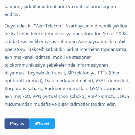
tanınmış şirkətlər xidmətlərini və məhsullarını təqdim
ediblər.
Qeyd edək ki, "AzerTelecom” Azərbaycanın dinamik şəkildə
inkişaf edən telekommunikasiya operatorudur. Şirkət 2008-
ci ildə təsis edilib və əsas səhmdarı Azərbaycanın ilk mobil
operatoru "Bakcell” şirkətidir. Şirkət internetin topdansatışı,
ayrılmış kanal xidməti, mobil və stasionar
telekommunikasiya şəbəkələrində informasiyanın
daşınması, beynəlxalq tranzit, SİP telefoniya, FTTx (fiber
optik xətt xidməti), Data mərkəz xidmətləri, VSAT xidmətləri,
Korporativ şəbəkə, Backbone xidmətləri, GSM üzərindən
ayrılmış xətt, VPN (virtual şəxsi şəbəkə), VoİP xidməti, DDOS
hücumundan müdafiə və digər xidmətlər təqdim edir.
Paylaş
Tweet