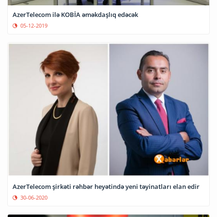
AzerTelecom ilə KOBİA əməkdaşlıq edəcək
05-12-2019
AzerTelecom şirkəti rəhbər heyətində yeni təyinatları elan edir
30-06-2020