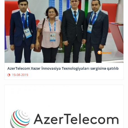
AzerTelecom Xəzər İnnovasiya Texnologiyaları sərgisinə qatılıb
19-08-2019