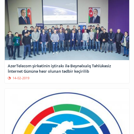
AzerTelecom şirkətinin iştirakı ilə Beynəlxalq Təhlükəsiz
İnternet Gününə həsr olunan tədbir keçirilib
14-02-2019