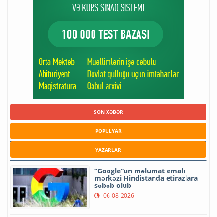
SON XƏBƏR
POPULYAR
YAZARLAR
“Google”un məlumat emalı
mərkəzi Hindistanda etirazlara
səbəb olub
06-08-2026