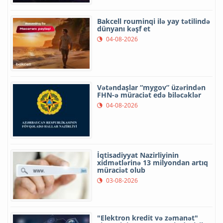
Bakcell rouminqi ilə yay tətilində
dünyanı kəşf et
04-08-2026
Vətəndaşlar “mygov” üzərindən
FHN-ə müraciət edə biləcəklər
04-08-2026
İqtisadiyyat Nazirliyinin
xidmətlərinə 13 milyondan artıq
müraciət olub
03-08-2026
"Elektron kredit və zəmanət"