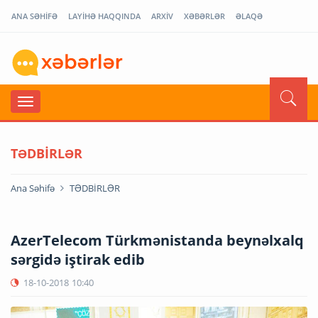
ANA SƏHİFƏ
LAYİHƏ HAQQINDA
ARXİV
XƏBƏRLƏR
ƏLAQƏ
TƏDBİRLƏR
Ana Səhifə
TƏDBİRLƏR
AzerTelecom Türkmənistanda beynəlxalq
sərgidə iştirak edib
18-10-2018
10:40