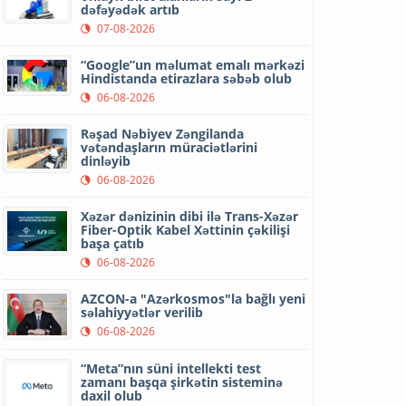
dəfəyədək artıb
07-08-2026
“Google”un məlumat emalı mərkəzi
Hindistanda etirazlara səbəb olub
06-08-2026
Rəşad Nəbiyev Zəngilanda
vətəndaşların müraciətlərini
dinləyib
06-08-2026
Xəzər dənizinin dibi ilə Trans-Xəzər
Fiber-Optik Kabel Xəttinin çəkilişi
başa çatıb
06-08-2026
AZCON-a "Azərkosmos"la bağlı yeni
səlahiyyətlər verilib
06-08-2026
“Meta”nın süni intellekti test
zamanı başqa şirkətin sisteminə
daxil olub