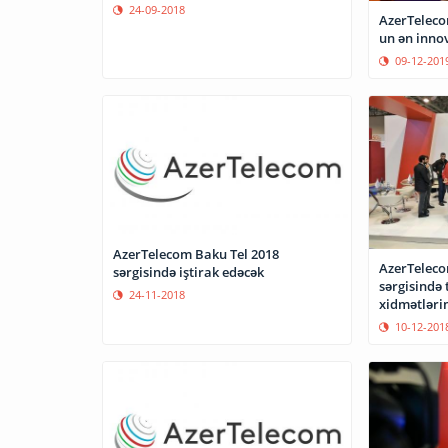
24-09-2018
AzerTeleco
un ən innov
09-12-201
AzerTelecom Baku Tel 2018
AzerTeleco
sərgisində iştirak edəcək
sərgisində
24-11-2018
xidmətləri
10-12-201