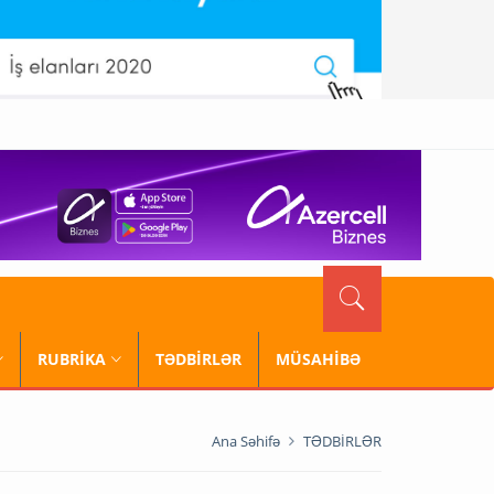
RUBRİKA
TƏDBİRLƏR
MÜSAHİBƏ
Ana Səhifə
TƏDBİRLƏR