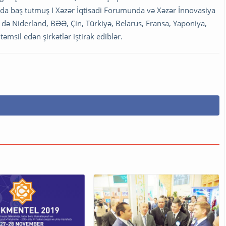
nda baş tutmuş I Xəzər İqtisadi Forumunda və Xəzər İnnovasiya
ə də Niderland, BƏƏ, Çin, Türkiyə, Belarus, Fransa, Yaponiya,
əmsil edən şirkətlər iştirak ediblər.