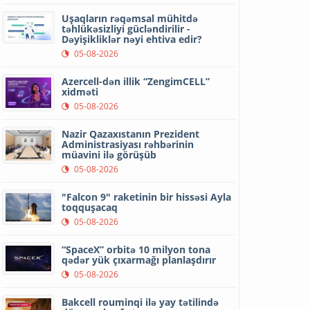
Uşaqların rəqəmsal mühitdə
təhlükəsizliyi gücləndirilir -
Dəyişikliklər nəyi ehtiva edir?
05-08-2026
Azercell-dən illik “ZengimCELL”
xidməti
05-08-2026
Nazir Qazaxıstanın Prezident
Administrasiyası rəhbərinin
müavini ilə görüşüb
05-08-2026
"Falcon 9" raketinin bir hissəsi Ayla
toqquşacaq
05-08-2026
“SpaceX” orbitə 10 milyon tona
qədər yük çıxarmağı planlaşdırır
05-08-2026
Bakcell rouminqi ilə yay tətilində