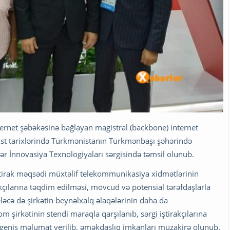
nternet şəbəkəsinə bağlayan magistral (backbone) internet
ust tarixlərində Türkmənistanın Türkmənbaşı şəhərində
zər İnnovasiya Texnologiyaları sərgisində təmsil olunub.
iştirak məqsədi müxtəlif telekommunikasiya xidmətlərinin
kçılarına təqdim edilməsi, mövcud və potensial tərəfdaşlarla
eləcə də şirkətin beynəlxalq əlaqələrinin daha da
m şirkətinin stendi maraqla qarşılanıb, sərgi iştirakçılarına
ə geniş məlumat verilib, əməkdaşlıq imkanları müzakirə olunub.