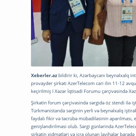
Xeberler.az
bildirir ki, Azərbaycanı beynəlxalq i
provayder şirkəti AzerTelecom cari ilin 11-12 avq
keçirilmiş I Xəzər İqtisadi Forumu çərçivəsində Xə
Şirkətin forum çərçivəsində sərgidə öz stendi ilə 
Türkmənistanda sərginin yerli və beynəlxalq iştira
faydalı fikir və təcrübə mübadiləsinin aparılması, 
genişləndirilməsi olub. Sərgi günlərində AzerTeleco
şirkətin xidmətləri və icra olunan layihələr barəd