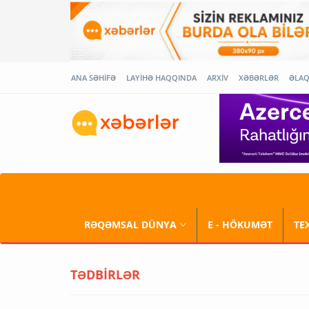
ANA SƏHİFƏ
LAYİHƏ HAQQINDA
ARXİV
XƏBƏRLƏR
ƏLA
RƏQƏMSAL DÜNYA
E - HÖKUMƏT
TE
TƏDBİRLƏR