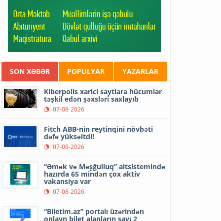
SON XƏBƏR
POPULYAR
YAZARLAR
Kiberpolis xarici saytlara hücumlar
təşkil edən şəxsləri saxlayıb
07-08-2026
Fitch ABB-nin reytinqini növbəti
dəfə yüksəltdi!
07-08-2026
“Əmək və Məşğulluq” altsistemində
hazırda 65 mindən çox aktiv
vakansiya var
07-08-2026
“Biletim.az” portalı üzərindən
onlayn bilet alanların sayı 2