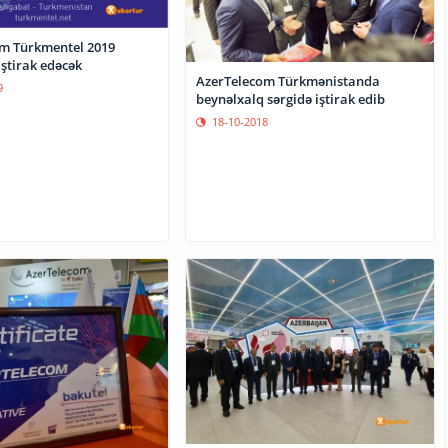
m Türkmentel 2019
iştirak edəcək
AzerTelecom Türkmənistanda
9
beynəlxalq sərgidə iştirak edib
18-10-2018