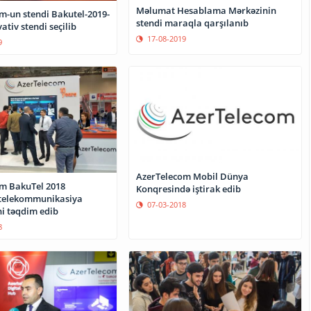
Məlumat Hesablama Mərkəzinin
m-un stendi Bakutel-2019-
stendi maraqla qarşılanıb
ativ stendi seçilib
17-08-2019
9
AzerTelecom Mobil Dünya
m BakuTel 2018
Konqresində iştirak edib
 telekommunikasiya
07-03-2018
ni təqdim edib
8