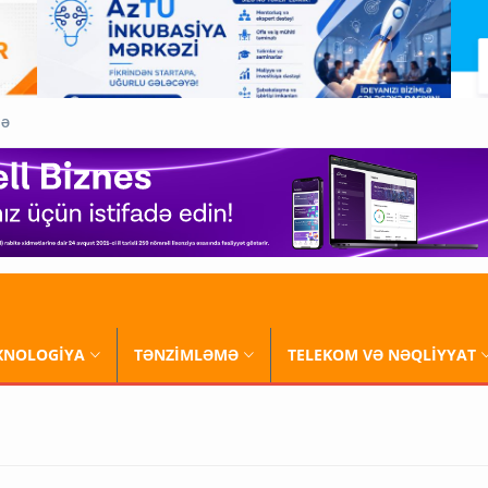
QƏ
XNOLOGİYA
TƏNZİMLƏMƏ
TELEKOM VƏ NƏQLİYYAT