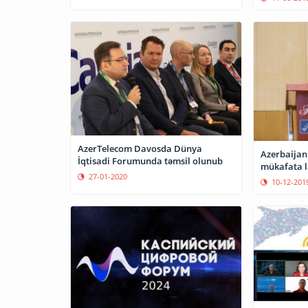
AzerTelecom Davosda Dünya
Azerbaijan
İqtisadi Forumunda təmsil olunub
mükafata l
27-01-2020
10-12-201