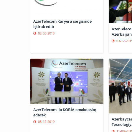
AzerTelecom Karyera sərgisində
iştirak edib
AzerTeleco
02-03-2018
Azerbaijan 
03-12-201
AzerTelecom ilə KOBİA əməkdaşlıq
edəcək
Azərbaycan
05-12-2019
Texnologiya
11-08-201