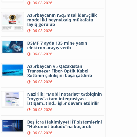
06-08-2026
Azərbaycanın rəqəmsal idarəçilik
model iki beynəlxalq mükafata
layiq görülüb
06-08-2026
DSMF 7 ayda 135 minə yaxın
elektron arayış verib
06-08-2026
Azərbaycan və Qazaxıstan
Transxəzər Fiber-Optik Kabel
Xəttinin çəkilişini başa çatdırıb
06-08-2026
Nazirlik: “Mobil notariat” tətbiqinin
“mygov”a tam inteqrasiyası
istiqamətində işlər davam etdirilir
06-08-2026
Beş İcra Hakimiyyəti İT sistemlərini
“Hökumət buludu”na köçürüb
06-08-2026