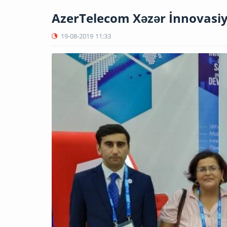
AzerTelecom Xəzər İnnovasiya
19-08-2019
11:33