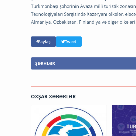
Türkmənbaşı şəhərinin Avaza milli turistik zonası
Texnologiyaları Sərgisində Xəzəryanı ölkələr, eləc
Almaniya, Özbəkistan, Finlandiya və digər ölkələri t
Paylaş
Tweet
ŞƏRHLƏR
OXŞAR XƏBƏRLƏR