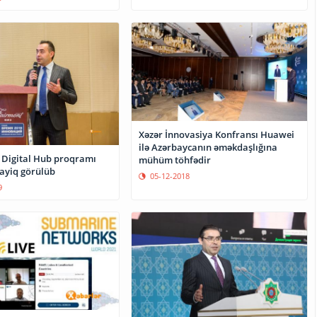
Xəzər İnnovasiya Konfransı Huawei
ilə Azərbaycanın əməkdaşlığına
 Digital Hub proqramı
mühüm töhfədir
ayiq görülüb
05-12-2018
9