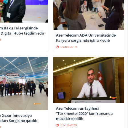
m Baku Tel sərgisində
Digital Hub-ı təqdim edir
AzerTelecom ADA Universitetində
9
Karyera sərgisində iştirak edib
05-03-2019
AzerTelecom-un layihəsi
“Türkmentel 2020” konfransında
 Xəzər İnnovasiya
müzakirə edilib
ları Sərgisinə qatılıb
01-12-2020
9