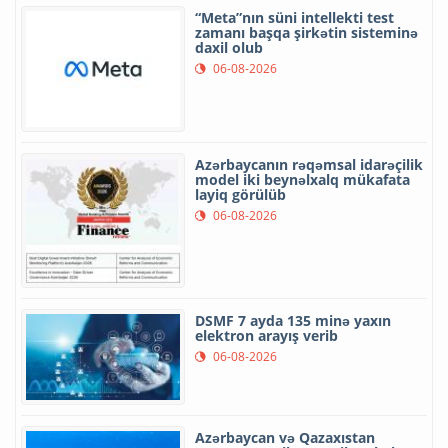
“Meta”nın süni intellekti test
zamanı başqa şirkətin sisteminə
daxil olub
06-08-2026
Azərbaycanın rəqəmsal idarəçilik
model iki beynəlxalq mükafata
layiq görülüb
06-08-2026
DSMF 7 ayda 135 minə yaxın
elektron arayış verib
06-08-2026
Azərbaycan və Qazaxıstan