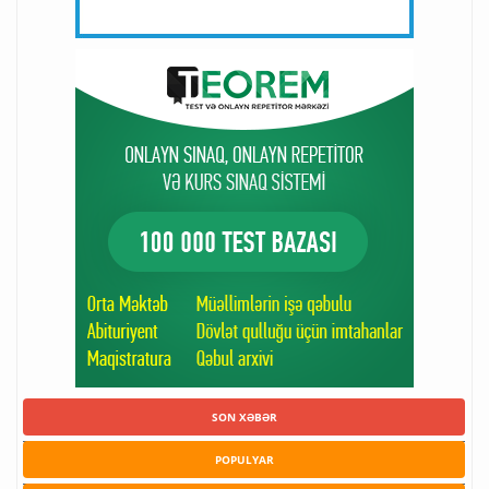
SON XƏBƏR
POPULYAR