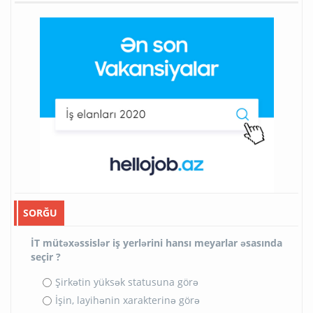
SORĞU
İT mütəxəssislər iş yerlərini hansı meyarlar əsasında
seçir ?
Şirkətin yüksək statusuna görə
İşin, layihənin xarakterinə görə