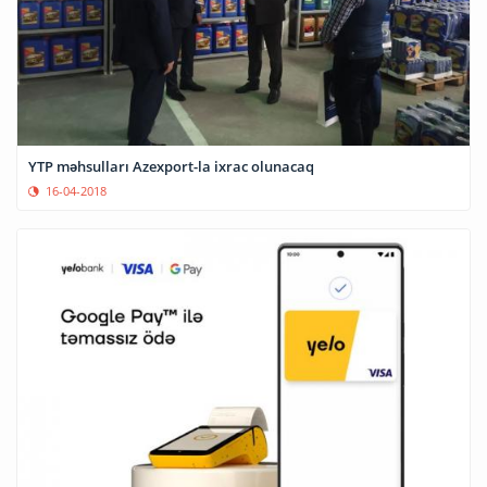
YTP məhsulları Azexport-la ixrac olunacaq
16-04-2018