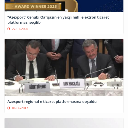
“Azexport” Cənubi Qafqazın ən yaxşı milli elektron ticarət
platforması seçilib
27-01-2026
Azexport regional e-ticarət platformasına qoşuldu
01-06-2017