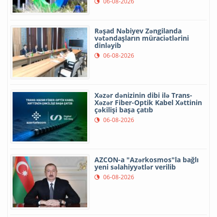
06-08-2026
Rəşad Nəbiyev Zəngilanda
vətəndaşların müraciətlərini
dinləyib
06-08-2026
Xəzər dənizinin dibi ilə Trans-
Xəzər Fiber-Optik Kabel Xəttinin
çəkilişi başa çatıb
06-08-2026
AZCON-a "Azərkosmos"la bağlı
yeni səlahiyyətlər verilib
06-08-2026