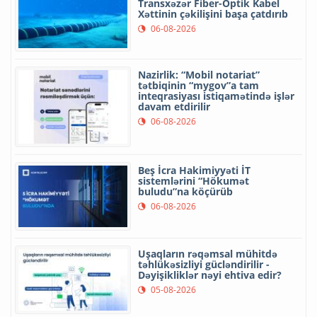
Transxəzər Fiber-Optik Kabel
Xəttinin çəkilişini başa çatdırıb
06-08-2026
Nazirlik: “Mobil notariat”
tətbiqinin “mygov”a tam
inteqrasiyası istiqamətində işlər
davam etdirilir
06-08-2026
Beş İcra Hakimiyyəti İT
sistemlərini “Hökumət
buludu”na köçürüb
06-08-2026
Uşaqların rəqəmsal mühitdə
təhlükəsizliyi gücləndirilir -
Dəyişikliklər nəyi ehtiva edir?
05-08-2026