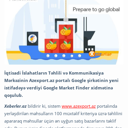
İqtisadi İslahatların Təhlili və Kommunikasiya
Mərkəzinin Azexport.az portalı Google
şirkətinin yeni
istifadəyə verdiyi Google Market Finder xidmətinə
qoşulub.
Xeberler.az
bildirir ki, sistem
www.azexport.az
portalında
yerləşdirilən məhsulların 100 müxtəlif kriteriya üzrə təhlilini
apararaq məhsullar üçün ən uyğun satış bazarlarını təklif