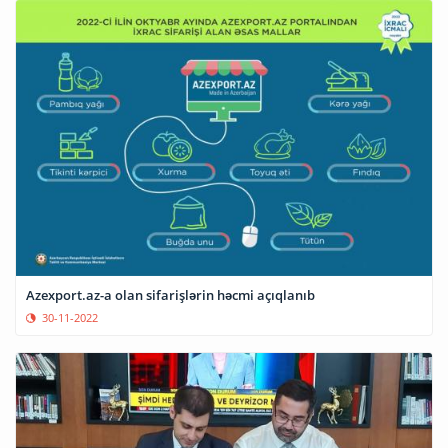
Azexport.az-a olan sifarişlərin həcmi açıqlanıb
30-11-2022