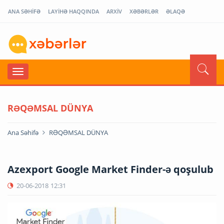
ANA SƏHİFƏ
LAYİHƏ HAQQINDA
ARXİV
XƏBƏRLƏR
ƏLAQƏ
RƏQƏMSAL DÜNYA
Ana Səhifə
RƏQƏMSAL DÜNYA
Azexport Google Market Finder-ə qoşulub
20-06-2018
12:31