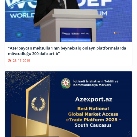
"Azərbaycan məhsullarının beynəlxalq onlayn platformalarda
mövcudluğu 300 dəfə artıb"
28-11-2019