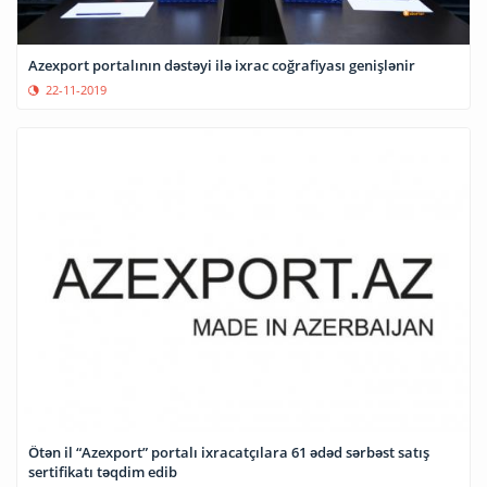
Azexport portalının dəstəyi ilə ixrac coğrafiyası genişlənir
22-11-2019
Ötən il “Azexport” portalı ixracatçılara 61 ədəd sərbəst satış
sertifikatı təqdim edib