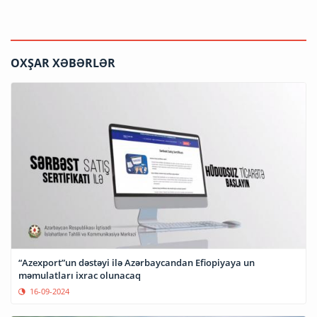
OXŞAR XƏBƏRLƏR
“Azexport”un dəstəyi ilə Azərbaycandan Efiopiyaya un
məmulatları ixrac olunacaq
16-09-2024