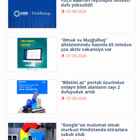
Fitch ABB-nin reytinqini növbəti
dəfə yüksəltdi!
07-08-2026
“Əmək və Məşğulluq”
altsistemində hazırda 65 mindən
çox aktiv vakansiya var
07-08-2026
“Biletim.az” portalı üzərindən
onlayn bilet alanların sayı 2
dəfəyədək artıb
07-08-2026
“Google”un məlumat emalı
mərkəzi Hindistanda etirazlara
səbəb olub