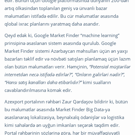
edir. Bunun üçün Google platformasında dünyanın 200-dən
artıq ölkəsindən toplanılan geniş və ünvanlı bazar
məlumatları istifadə edilir. Bu cür məlumatlar əsasında
qlobal ixrac planlarını yaratmaq daha asandır.
Qeyd edək ki, Google Market Finder “machine learning”
prinsipinə əsaslanan sistem əsasında qurulub. Google
Market Finder sistemi Azərbaycan məhsulları üçün ən yaxşı
bazarları təklif edir və növbəti satışları planlamaq üçün lazım
olan bütün məlumatları verir. Həmçinin,
“Potensial müştərilər
internetdən necə istifadə edirlər?”, “Onların gəlirləri nədir?”,
“Hansı satış kanalları daha etibarlıdır?”
kimi sualların
cavablandırılmasına kömək edir.
Azexport portalının rəhbəri Zaur Qardaşov bildirir ki, bütün
bu məlumatlar əsasında Market Finder Big Data-ya
əsaslanaraq lokalizasiya, beynəlxalq ödənişlər və logistika
kimi sahələrdə ən uyğun imkanları seçərək təqdim edir.
Portal rəhbərinin sözlərinə görə, hər bir müvəffəqiyyətli