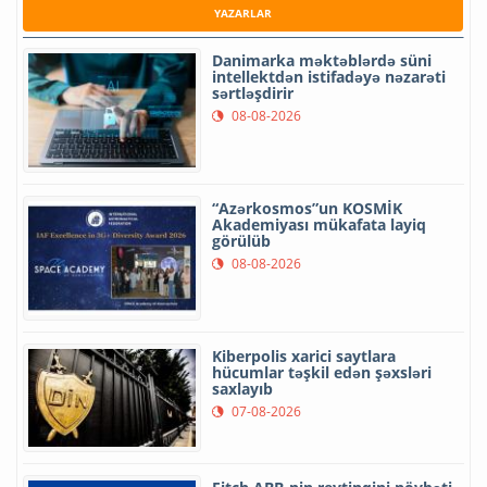
YAZARLAR
Danimarka məktəblərdə süni
intellektdən istifadəyə nəzarəti
sərtləşdirir
08-08-2026
“Azərkosmos”un KOSMİK
Akademiyası mükafata layiq
görülüb
08-08-2026
Kiberpolis xarici saytlara
hücumlar təşkil edən şəxsləri
saxlayıb
07-08-2026