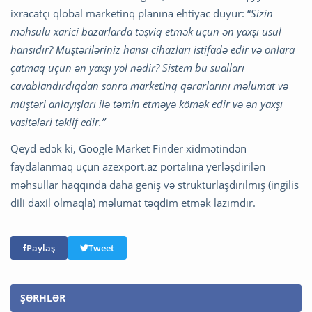
ixracatçı qlobal marketinq planına ehtiyac duyur: “
Sizin
məhsulu xarici bazarlarda təşviq etmək üçün ən yaxşı üsul
hansıdır? Müştəriləriniz hansı cihazları istifadə edir və onlara
çatmaq üçün ən yaxşı yol nədir? Sistem bu sualları
cavablandırdıqdan sonra marketinq qərarlarını məlumat və
müştəri anlayışları ilə təmin etməyə kömək edir və ən yaxşı
vasitələri təklif edir.”
Qeyd edək ki, Google Market Finder xidmətindən
faydalanmaq üçün azexport.az portalına yerləşdirilən
məhsullar haqqında daha geniş və strukturlaşdırılmış (ingilis
dili daxil olmaqla) məlumat təqdim etmək lazımdır.
Paylaş
Tweet
ŞƏRHLƏR