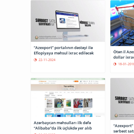
“Azexport” portalının dəstəyi ilə
Ötən il Aze
Efiopiyaya məhsul ixrac ediləcək
dollar ixrac
22-11-2024
18-01-201
Azərbaycan məhsulları ilk dəfə
“Azexport”
“Alibaba”da ilk üçlükdə yer alıb
sərbəst sat