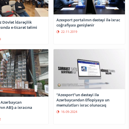
Azexport portalının dəstəyi ilə ixrac
 Dövlət İdarəçilik
coğrafiyası genişlənir
ında e-ticarət təlimi
22-11-2019
9
“Azexport”un dəstəyi ilə
Azərbaycandan Efiopiyaya un
 Azərbaycan
məmulatları ixrac olunacaq
nın ABŞ-a ixracına
16-09-2024
2