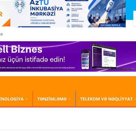
QƏ
XNOLOGİYA
TƏNZİMLƏMƏ
TELEKOM VƏ NƏQLİYYAT