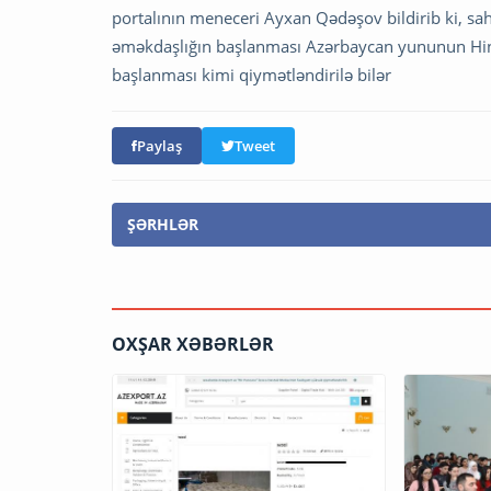
portalının meneceri Ayxan Qədəşov bildirib ki, sahə
əməkdaşlığın başlanması Azərbaycan yununun Hindi
başlanması kimi qiymətləndirilə bilər
Paylaş
Tweet
ŞƏRHLƏR
OXŞAR XƏBƏRLƏR