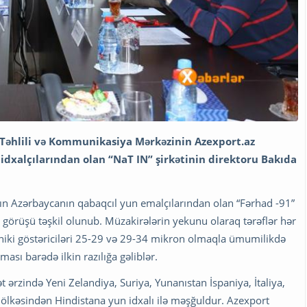
n Təhlili və Kommunikasiya Mərkəzinin Azexport.az
un idxalçılarından olan “NaT IN” şirkətinin direktoru Bakıda
arın Azərbaycanın qabaqcıl yun emalçılarından olan “Fərhad -91”
 görüşü təşkil olunub. Müzakirələrin yekunu olaraq tərəflər hər
texniki göstəriciləri 25-29 və 29-34 mikron olmaqla ümumilikdə
sı barədə ilkin razılığa gəliblər.
t ərzində Yeni Zelandiya, Suriya, Yunanıstan İspaniya, İtaliya,
ölkəsindən Hindistana yun idxalı ilə məşğuldur. Azexport