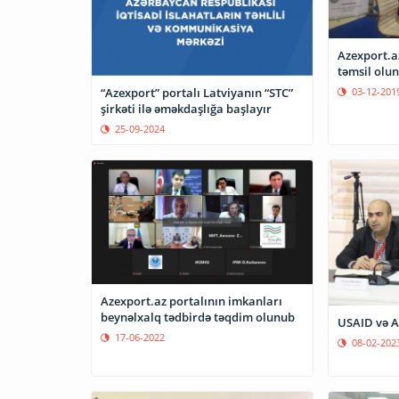
Azexport.a
təmsil olu
“Azexport” portalı Latviyanın “STC”
03-12-201
şirkəti ilə əməkdaşlığa başlayır
25-09-2024
Azexport.az portalının imkanları
beynəlxalq tədbirdə təqdim olunub
USAID və A
17-06-2022
08-02-202