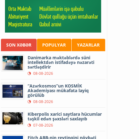
SON XƏBƏR
POPULYAR
YAZARLAR
Danimarka məktəblərdə süni
intellektdən istifadəyə nəzarəti
sərtləşdirir
08-08-2026
“Azərkosmos”un KOSMİK
Akademiyası mükafata layiq
görülüb
08-08-2026
Kiberpolis xarici saytlara hücumlar
təşkil edən şəxsləri saxlayıb
07-08-2026
Fitch ABB-nin reytinqini növbəti