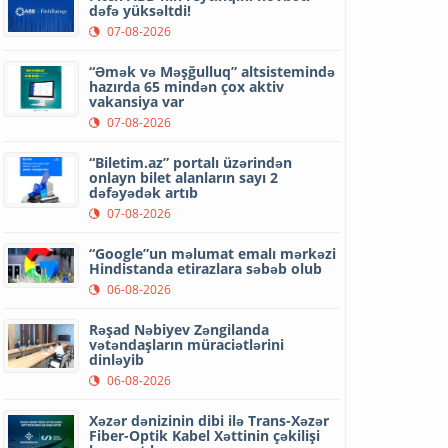
dəfə yüksəltdi!
07-08-2026
“Əmək və Məşğulluq” altsistemində
hazırda 65 mindən çox aktiv
vakansiya var
07-08-2026
“Biletim.az” portalı üzərindən
onlayn bilet alanların sayı 2
dəfəyədək artıb
07-08-2026
“Google”un məlumat emalı mərkəzi
Hindistanda etirazlara səbəb olub
06-08-2026
Rəşad Nəbiyev Zəngilanda
vətəndaşların müraciətlərini
dinləyib
06-08-2026
Xəzər dənizinin dibi ilə Trans-Xəzər
Fiber-Optik Kabel Xəttinin çəkilişi