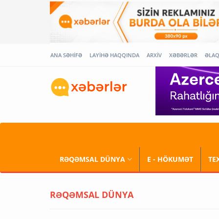
ANA SƏHİFƏ
LAYİHƏ HAQQINDA
ARXİV
XƏBƏRLƏR
ƏLA
RƏQƏMSAL DÜNYA
E - HÖKUMƏT
TE
RƏQƏMSAL DÜNYA