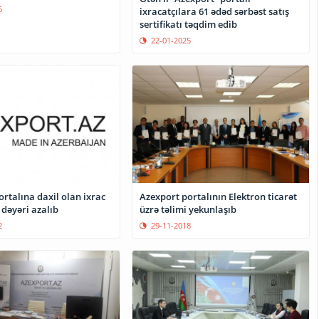
5
ixracatçılara 61 ədəd sərbəst satış
sertifikatı təqdim edib
22-01-2025
Azexport portalının Elektron ticarət
rtalına daxil olan ixrac
üzrə təlimi yekunlaşıb
n dəyəri azalıb
29-11-2018
2