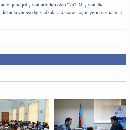
nin qabaqcıl şirkətlərindən olan “NaT IN” şirkəti ilə
stanla yanaşı digər ölkələrə də ixracı üçün yeni mərhələnin