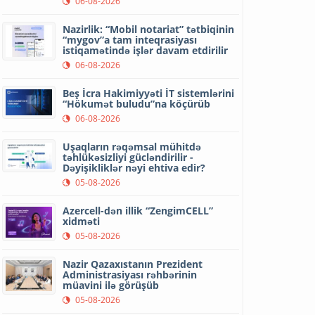
06-08-2026
Nazirlik: “Mobil notariat” tətbiqinin
“mygov”a tam inteqrasiyası
istiqamətində işlər davam etdirilir
06-08-2026
Beş İcra Hakimiyyəti İT sistemlərini
“Hökumət buludu”na köçürüb
06-08-2026
Uşaqların rəqəmsal mühitdə
təhlükəsizliyi gücləndirilir -
Dəyişikliklər nəyi ehtiva edir?
05-08-2026
Azercell-dən illik “ZengimCELL”
xidməti
05-08-2026
Nazir Qazaxıstanın Prezident
Administrasiyası rəhbərinin
müavini ilə görüşüb
05-08-2026