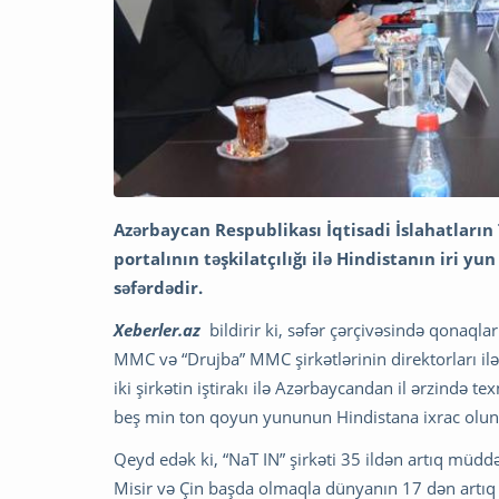
Azərbaycan Respublikası İqtisadi İslahatları
portalının təşkilatçılığı ilə Hindistanın iri y
səfərdədir.
Xeberler.az
bildirir ki, səfər çərçivəsində qonaql
MMC və “Drujba” MMC şirkətlərinin direktorları ilə
iki şirkətin iştirakı ilə Azərbaycandan il ərzində 
beş min ton qoyun yununun Hindistana ixrac olunma
Qeyd edək ki, “NaT IN” şirkəti 35 ildən artıq müddə
Misir və Çin başda olmaqla dünyanın 17 dən artıq 