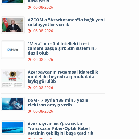
başa çatıb
06-08-2026
AZCON-a "Azərkosmos"la bağlı yeni
səlahiyyətlər verilib
06-08-2026
“Meta”nın süni intellekti test
zamanı başqa şirkətin sisteminə
daxil olub
06-08-2026
Azərbaycanın rəqəmsal idarəçilik
model iki beynəlxalq mükafata
layiq görülüb
06-08-2026
DSMF 7 ayda 135 minə yaxın
elektron arayış verib
06-08-2026
Azərbaycan və Qazaxıstan
Transxəzər Fiber-Optik Kabel
Xəttinin çəkilişini başa çatdırıb