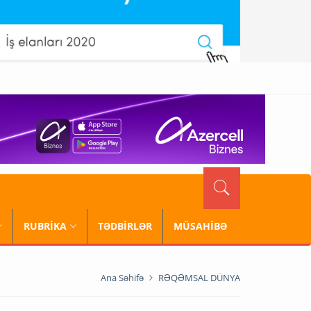
RUBRİKA
TƏDBİRLƏR
MÜSAHİBƏ
Ana Səhifə
RƏQƏMSAL DÜNYA