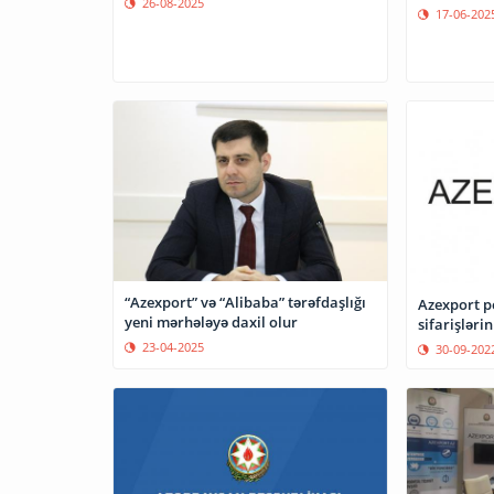
26-08-2025
17-06-202
“Azexport” və “Alibaba” tərəfdaşlığı
Azexport po
yeni mərhələyə daxil olur
sifarişləri
23-04-2025
30-09-202