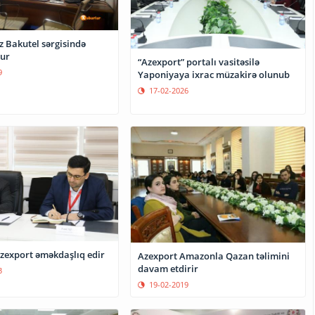
z Bakutel sərgisində
nur
“Azexport” portalı vasitəsilə
9
Yaponiyaya ixrac müzakirə olunub
17-02-2026
zexport əməkdaşlıq edir
Azexport Amazonla Qazan təlimini
davam etdirir
3
19-02-2019