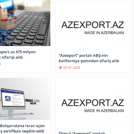
xport.az 475 milyon
“Azexport” portalı ABŞ-nin
 sifarişi alıb
Kaliforniya ştatından sifariş alıb
8
05-01-2026
 Bolqarıstana ixrac üçün
ış sertifikatı təqdim edib
Ötən il “Azexport” portalı