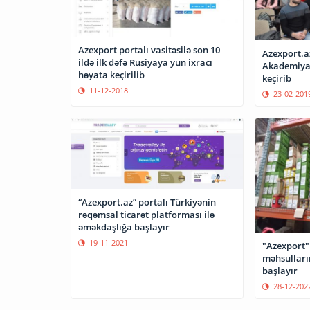
Azexport portalı vasitəsilə son 10
Azexport.az
ildə ilk dəfə Rusiyaya yun ixracı
Akademiyas
həyata keçirilib
keçirib
11-12-2018
23-02-201
“Azexport.az” portalı Türkiyənin
rəqəmsal ticarət platforması ilə
əməkdaşlığa başlayır
19-11-2021
"Azexport"
məhsulları
başlayır
28-12-202