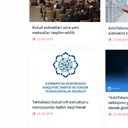
Bulud xidmətləri üzrə yeni
AzInTelecom
məhsullar təqdim edilib
xidmətini 
12-03-2019
12-04-201
“AzInTelec
Təhlükəsiz bulud infrastrukturu
tətbiqinin 
mövzusunda tədbir keçiriləcək
dəstək göst
24-10-2018
23-09-202