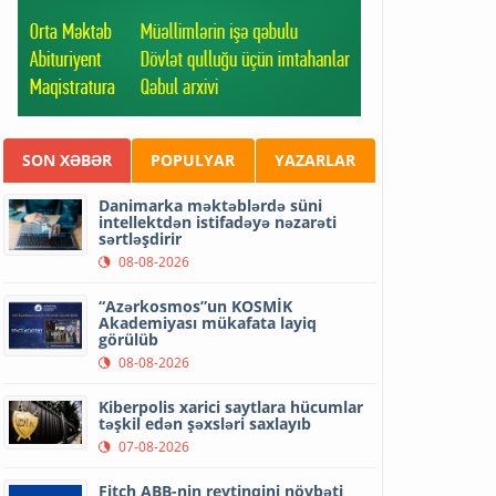
SON XƏBƏR
POPULYAR
YAZARLAR
Danimarka məktəblərdə süni
intellektdən istifadəyə nəzarəti
sərtləşdirir
08-08-2026
“Azərkosmos”un KOSMİK
Akademiyası mükafata layiq
görülüb
08-08-2026
Kiberpolis xarici saytlara hücumlar
təşkil edən şəxsləri saxlayıb
07-08-2026
Fitch ABB-nin reytinqini növbəti