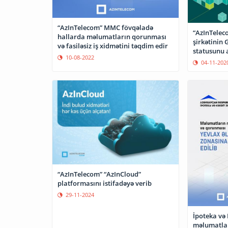
“AzInTelecom” MMC fövqəladə
“AzInTelec
hallarda məlumatların qorunması
şirkətinin
və fasiləsiz iş xidmətini təqdim edir
statusunu 
10-08-2022
04-11-202
“AzInTelecom” “AzInCloud”
platformasını istifadəyə verib
29-11-2024
İpoteka və
məlumatlar