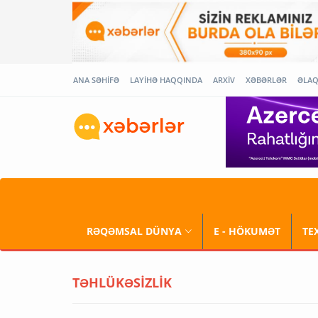
ANA SƏHİFƏ
LAYİHƏ HAQQINDA
ARXİV
XƏBƏRLƏR
ƏLA
RƏQƏMSAL DÜNYA
E - HÖKUMƏT
TE
TƏHLÜKƏSİZLİK