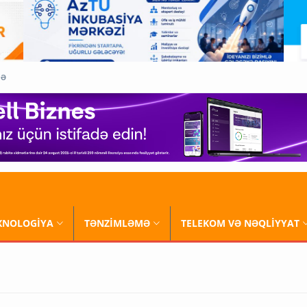
QƏ
XNOLOGİYA
TƏNZİMLƏMƏ
TELEKOM VƏ NƏQLİYYAT