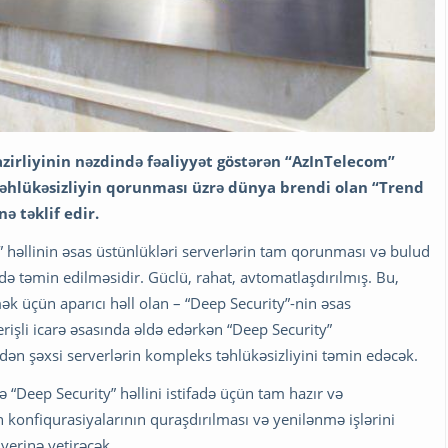
zirliyinin nəzdində fəaliyyət göstərən “AzInTelecom”
hlükəsizliyin qorunması üzrə dünya brendi olan “Trend
ə təklif edir.
” həllinin əsas üstünlükləri serverlərin tam qorunması və bulud
də təmin edilməsidir. Güclü, rahat, avtomatlaşdırılmış. Bu,
ək üçün aparıcı həll olan – “Deep Security”-nin əsas
lverişli icarə əsasında əldə edərkən “Deep Security”
dən şəxsi serverlərin kompleks təhlükəsizliyini təmin edəcək.
“Deep Security” həllini istifadə üçün tam hazır və
in konfiqurasiyalarının quraşdırılması və yenilənmə işlərini
yerinə yetirəcək.