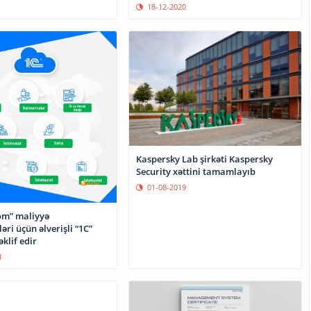
18-12-2020
Kaspersky Lab şirkəti Kaspersky
Security xəttini tamamlayıb
01-08-2019
om” maliyyə
əri üçün əlverişli “1C”
əklif edir
1