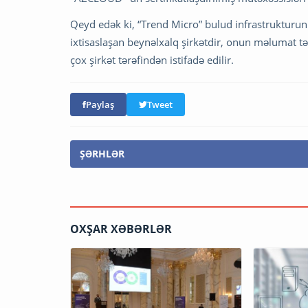
Qeyd edək ki, “Trend Micro” bulud infrastrukturun
ixtisaslaşan beynəlxalq şirkətdir, onun məlumat tə
çox şirkət tərəfindən istifadə edilir.
Paylaş
Tweet
ŞƏRHLƏR
OXŞAR XƏBƏRLƏR