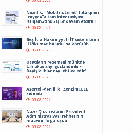
06-08-2026
Nazirlik: “Mobil notariat” tətbiqinin
“mygov”a tam inteqrasiyası
istiqamətində işlər davam etdirilir
06-08-2026
Beş İcra Hakimiyyəti İT sistemlərini
“Hökumət buludu”na köçürüb
06-08-2026
Uşaqların rəqəmsal mühitdə
təhlükəsizliyi gücləndirilir -
Dəyişikliklər nəyi ehtiva edir?
05-08-2026
Azercell-dən illik “ZengimCELL”
xidməti
05-08-2026
Nazir Qazaxıstanın Prezident
Administrasiyası rəhbərinin
müavini ilə görüşüb
05-08-2026