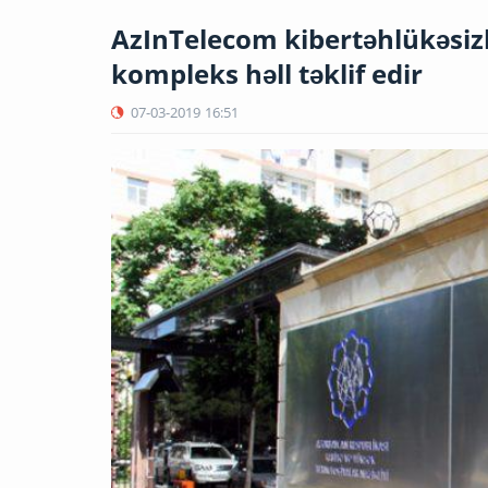
AzInTelecom kibertəhlükəsiz
kompleks həll təklif edir
07-03-2019
16:51