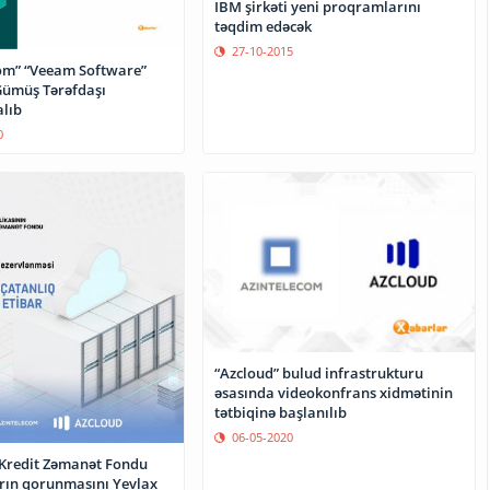
IBM şirkəti yeni proqramlarını
təqdim edəcək
27-10-2015
om” “Veeam Software”
 Gümüş Tərəfdaşı
alıb
0
“Azcloud” bulud infrastrukturu
əsasında videokonfrans xidmətinin
tətbiqinə başlanılıb
06-05-2020
 Kredit Zəmanət Fondu
ın qorunmasını Yevlax