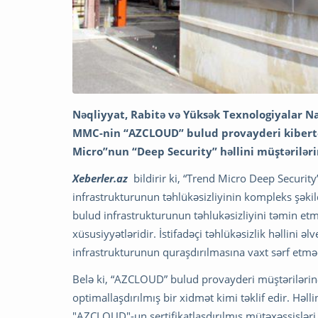
Nəqliyyat, Rabitə və Yüksək Texnologiyalar Na
MMC-nin “AZCLOUD” bulud provayderi kibertə
Micro”nun “Deep Security” həllini müştərilərin
Xeberler.az
bildirir ki, “Trend Micro Deep Security
infrastrukturunun təhlükəsizliyinin kompleks şəkil
bulud infrastrukturunun təhlukəsizliyini təmin etm
xüsusiyyətləridir. İstifadəçi təhlükəsizlik həllini ə
infrastrukturunun quraşdırılmasına vaxt sərf etmə
Belə ki, “AZCLOUD” bulud provayderi müştərilərinə 
optimallaşdırılmış bir xidmət kimi təklif edir. Həll
"AZCLOUD"-un sertifikatlaşdırılmış mütəxəssisləri 