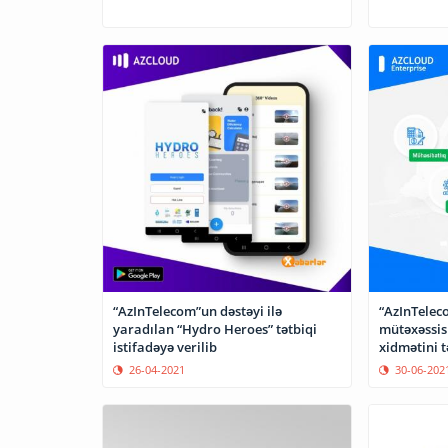
“AzInTelecom”un dəstəyi ilə
“AzInTelec
yaradılan “Hydro Heroes” tətbiqi
mütəxəssisl
istifadəyə verilib
xidmətini t
26-04-2021
30-06-202