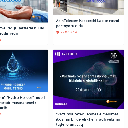
AzInTelecom Kasperski Lab-ın rəsmi
partnyoru oldu
 əlverişli şərtlərlə bulud
25-02-2019
təqdim edir
9
om” “Hydro Heroes” mobil
yaradılmasına texniki
ərib
“Vaxtında rezervlənmə ilə məlumat
0
itkisinin birdəfəlik həlli” adlı vebinar
təşkil olunacaq