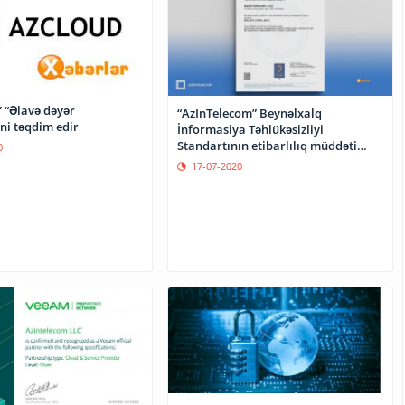
“Əlavə dəyər
“AzInTelecom” Beynəlxalq
ni təqdim edir
İnformasiya Təhlükəsizliyi
Standartının etibarlılıq müddəti
0
uzadıldı
17-07-2020