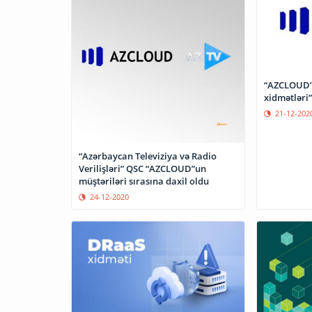
“AZCLOUD” 
xidmətləri”
21-12-202
“Azərbaycan Televiziya və Radio
Verilişləri” QSC “AZCLOUD”un
müştəriləri sırasına daxil oldu
24-12-2020