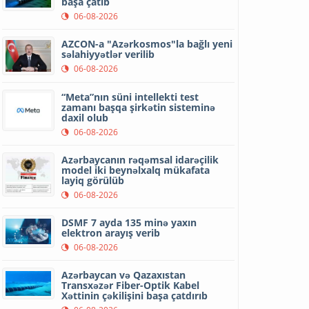
başa çatıb
06-08-2026
AZCON-a "Azərkosmos"la bağlı yeni
səlahiyyətlər verilib
06-08-2026
“Meta”nın süni intellekti test
zamanı başqa şirkətin sisteminə
daxil olub
06-08-2026
Azərbaycanın rəqəmsal idarəçilik
model iki beynəlxalq mükafata
layiq görülüb
06-08-2026
DSMF 7 ayda 135 minə yaxın
elektron arayış verib
06-08-2026
Azərbaycan və Qazaxıstan
Transxəzər Fiber-Optik Kabel
Xəttinin çəkilişini başa çatdırıb