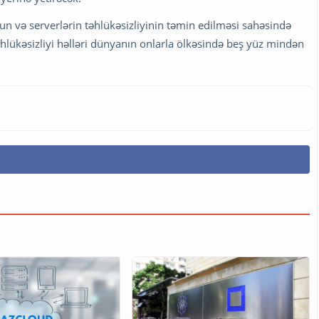
un və serverlərin təhlükəsizliyinin təmin edilməsi sahəsində
hlükəsizliyi həlləri dünyanın onlarla ölkəsində beş yüz mindən