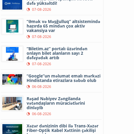
dəfə yüksəltdi!
07-08-2026
“Əmək və Məşğulluq” altsistemində
hazırda 65 mindən çox aktiv
vakansiya var
07-08-2026
“Biletim.az” portalı üzərindən
onlayn bilet alanların sayı 2
dəfəyədək artıb
07-08-2026
“Google”un məlumat emalı mərkəzi
Hindistanda etirazlara səbəb olub
06-08-2026
Rəşad Nəbiyev Zəngilanda
vətəndaşların müraciətlərini
dinləyib
06-08-2026
Xəzər dənizinin dibi ilə Trans-Xəzər
Fiber-Optik Kabel Xəttinin çəkilişi