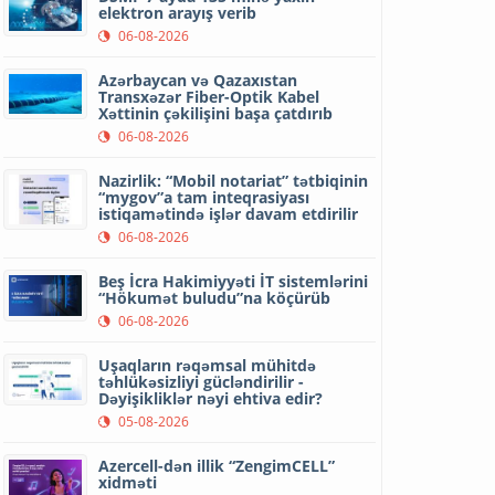
elektron arayış verib
06-08-2026
Azərbaycan və Qazaxıstan
Transxəzər Fiber-Optik Kabel
Xəttinin çəkilişini başa çatdırıb
06-08-2026
Nazirlik: “Mobil notariat” tətbiqinin
“mygov”a tam inteqrasiyası
istiqamətində işlər davam etdirilir
06-08-2026
Beş İcra Hakimiyyəti İT sistemlərini
“Hökumət buludu”na köçürüb
06-08-2026
Uşaqların rəqəmsal mühitdə
təhlükəsizliyi gücləndirilir -
Dəyişikliklər nəyi ehtiva edir?
05-08-2026
Azercell-dən illik “ZengimCELL”
xidməti