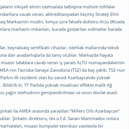
qələrin inkişafı elmin istehsalata tətbiqinə mühüm töhfələr
dartlara cavab verən, akkreditasiyadan keçmiş Strateji Elmi
Sınaq Mərkəzinin müdiri, kimya üzrə fəlsəfə doktoru Arzu Əlizadə
nlara mərkəzin imkanları, burada göstərilən xidmətlər barədə
ər, beynəlxalq sertifikatlı cihazlar, istehlak mallarında toksik
sinə dair avadanlıqlarla da tanış olublar. Mərkəzdə həyata
ə müasir tələblərə cavab verən iş şəraiti AzTU nümayəndələrinin
EA-nın Təcrübə-Sənaye Zavoduna (TSZ) da baş çəkib. TSZ-nun
Parkın ilk rezidenti olan bu zavod Azərbaycanda yüksək
r. Bildirib ki, YT Parkda yüksək müalicəvi effektə malik Ağ
 bu yağın istehsalının genişləndirilməsi və onun dövlət əsaslı
” şirkəti ilə AMEA arasında yaradılan “Millers Oils Azərbaycan”
olublar. Şirkətin direktoru, tex.ü.f.d. Sənan Məmmədov onlara
mərhələləri, müasir kompüter texnikası vasitəsilə bir