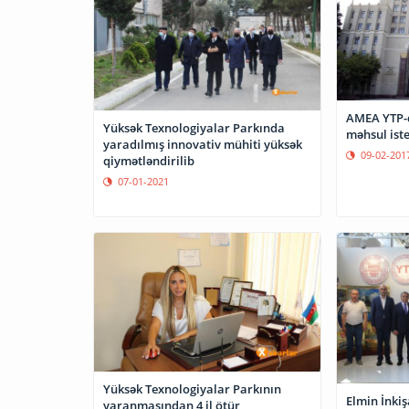
AMEA YTP-d
Yüksək Texnologiyalar Parkında
məhsul ist
yaradılmış innovativ mühiti yüksək
09-02-201
qiymətləndirilib
07-01-2021
Yüksək Texnologiyalar Parkının
Elmin İnkiş
yaranmasından 4 il ötür