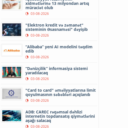
xidmətlərinə 13 milyondan artıq
müraciət olub
03-08-2026
"Elektron kredit və zəmanət"
sisteminin Əsasnaməsi" dəyişib
03-08-2026
“Alibaba” yeni AI modelini təqdim
edib
03-08-2026
“Dənizçilik” informasiya sistemi
yaradılacaq
03-08-2026
"Card to card" əməliyyatlarına limit
qoyulmasının səbəbləri açıqlanıb
03-08-2026
ADB: CAREC rəqəmsal dəhlizi
internetin topdansatış qiymətlərini
aşağı salacaq
03-08-2026