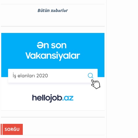
Bütün xəbərlər
SORĞU