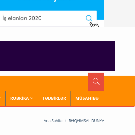
RUBRİKA
TƏDBİRLƏR
MÜSAHİBƏ
Ana Səhifə
RƏQƏMSAL DÜNYA