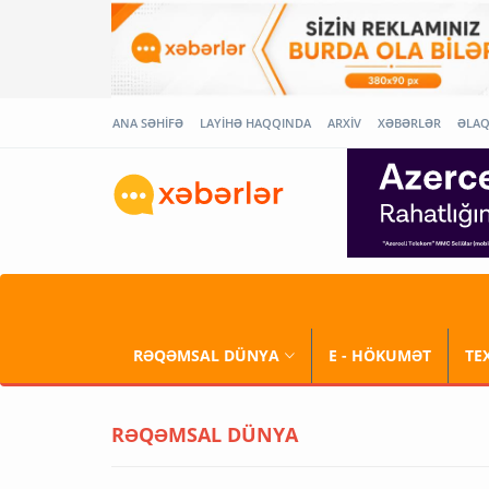
ANA SƏHİFƏ
LAYİHƏ HAQQINDA
ARXİV
XƏBƏRLƏR
ƏLA
RƏQƏMSAL DÜNYA
E - HÖKUMƏT
TE
RƏQƏMSAL DÜNYA