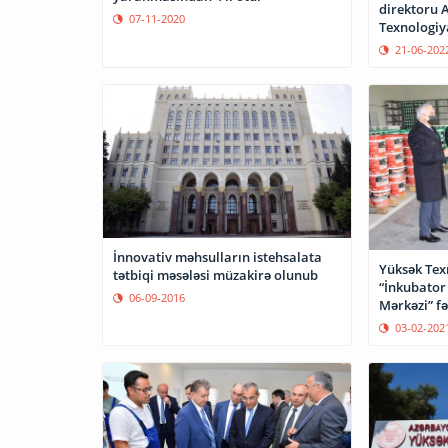
direktoru 
07-11-2020
Texnologiy
21-06-202
İnnovativ məhsulların istehsalata
Yüksək Tex
tətbiqi məsələsi müzakirə olunub
“İnkubator
06-09-2016
Mə
03-02-202