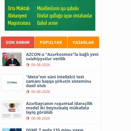
SON XƏBƏR
POPULYAR
YAZARLAR
AZCON-a "Azərkosmos"la bağlı yeni
səlahiyyətlər verilib
06-08-2026
“Meta”nın süni intellekti test
zamanı başqa şirkətin sisteminə
daxil olub
06-08-2026
Azərbaycanın rəqəmsal idarəçilik
model iki beynəlxalq mükafata
layiq görülüb
06-08-2026
DSMF 7 ayda 135 minə yaxın