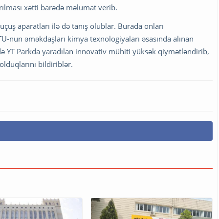
ılması xətti barədə məlumat verib.
 uçuş aparatları ilə də tanış olublar. Burada onları
zTU-nun əməkdaşları kimya texnologiyaları əsasında alınan
də YT Parkda yaradılan innovativ mühiti yüksək qiymətləndirib,
duqlarını bildiriblər.