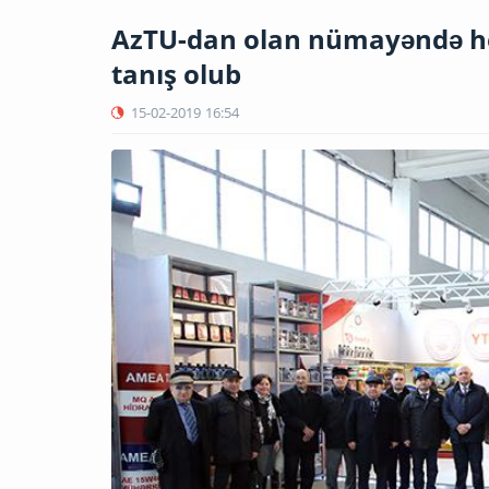
AzTU-dan olan nümayəndə heyə
tanış olub
15-02-2019
16:54