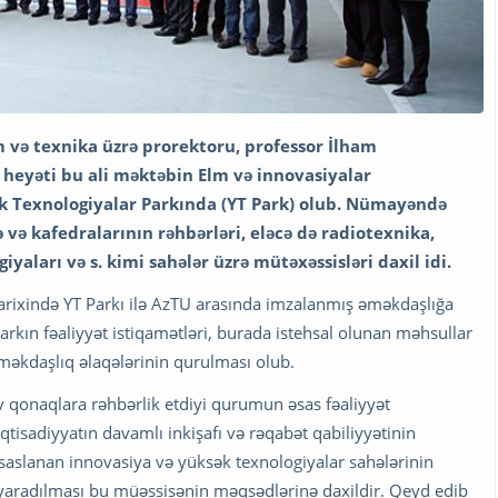
m və texnika üzrə prorektoru, professor İlham
eyəti bu ali məktəbin Elm və innovasiyalar
ək Texnologiyalar Parkında (YT Park) olub. Nümayəndə
və kafedralarının rəhbərləri, eləcə də radiotexnika,
yaları və s. kimi sahələr üzrə mütəxəssisləri daxil idi.
 tarixində YT Parkı ilə AzTU arasında imzalanmış əməkdaşlığa
arkın fəaliyyət istiqamətləri, burada istehsal olunan məhsullar
əməkdaşlıq əlaqələrinin qurulması olub.
v qonaqlara rəhbərlik etdiyi qurumun əsas fəaliyyət
iqtisadiyyatın davamlı inkişafı və rəqabət qabiliyyətinin
 əsaslanan innovasiya və yüksək texnologiyalar sahələrinin
 yaradılması bu müəssisənin məqsədlərinə daxildir. Qeyd edib