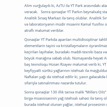
Alim vurğulayıb ki, AzTU ilə YT Park arasındakı əla
verəcək. Sonra qonaqlar YT Parkın beynəlxalq stan
Analitik Sınaq Mərkəzi ilə tanış olublar. Analitik 
və laboratoriyanın müdir müavini Kamal Yusifov o
ətraflı məlumat veriblər.
Qonaqlar YT Parkda aparılan multidissiplinar təhlill
elementlərin təyini və kristallaşmaların öyrənilmə
keçirilən layihələr, buradakı maddi-texniki baza v
böyük marağına səbəb olub. Nümayəndə heyəti AM
baş texnoloqu Hüsən Rzayev məlumat verib ki, YT 
keyfiyyətli sürtkü yağlarının istehsalı ilə məşğuldu
Naftalan yağı da istehsal edilir ki, yaxın gələcəkdə
sifarişlə satınalınması nəzərdə tutulur.
Sonra qonaqlar 130 illik tarixə malik “Millers Oils
birgə müəssisəsinin yağ istehsalı sahəsi ilə tanış 
burada istehsal olunan yağlar, istehsal prosesinin 