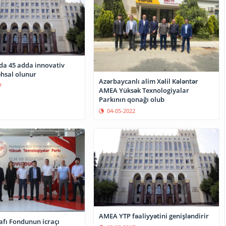
a 45 adda innovativ
ehsal olunur
Azərbaycanlı alim Xəlil Kələntər
7
AMEA Yüksək Texnologiyalar
Parkının qonağı olub
04-05-2022
AMEA YTP fəaliyyətini genişləndirir
afı Fondunun icraçı