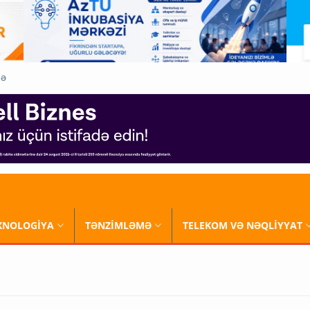
QƏ
XNOLOGİYA
TƏNZİMLƏMƏ
TELEKOM VƏ NƏQLİYYAT