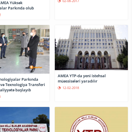
02-08-2017
AMEA Yüksək
alar Parkında olub
2
AMEA YTP-da yeni istehsal
nologiyalar Parkında
müəssisələri yaradılır
 və Texnologiya Transferi
12-02-2018
rkəzi” fəaliyyətə başlayıb
1