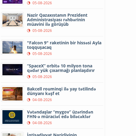
05-08-2026
Nazir Qazaxıstanın Prezident
Administrasiyası rəhbərinin
müavini ilə görüşüb
05-08-2026
"Falcon 9" raketinin bir hissəsi Ayla
toqquşacaq
05-08-2026
“SpaceX” orbitə 10 milyon tona
qədər yük çıxarmağı planlaşdırır
05-08-2026
Bakcell rouminqi ilə yay tətilində
dünyanı kəşf et
04-08-2026
Vətəndaşlar “mygov” üzərindən
FHN-ə müraciət edə biləcəklər
04-08-2026
İqtisadiyyat Nazirliyinin