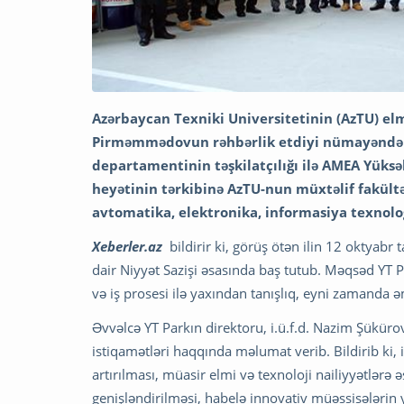
Azərbaycan Texniki Universitetinin (AzTU) el
Pirməmmədovun rəhbərlik etdiyi nümayəndə h
departamentinin təşkilatçılığı ilə AMEA Yüks
heyətinin tərkibinə AzTU-nun müxtəlif fakültə 
avtomatika, elektronika, informasiya texnologi
Xeberler.az
bildirir ki, görüş ötən ilin 12 oktyabr
dair Niyyət Sazişi əsasında baş tutub. Məqsəd YT P
və iş prosesi ilə yaxından tanışlıq, eyni zamanda 
Əvvəlcə YT Parkın direktoru, i.ü.f.d. Nazim Şüküro
istiqamətləri haqqında məlumat verib. Bildirib ki, 
artırılması, müasir elmi və texnoloji nailiyyətlərə
genişləndirilməsi, habelə innovativ müəssisələrin