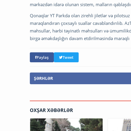
mərkəzdən idarə olunan sistem, malların qablaşdır
Qonaqlar YT Parkda olan zirehli jiletlər və pilotsuz
maraqlandıran çoxsaylı suallar cavablandırılıb. A
məhsullar, hərbi təyinatlı məhsulları və ümumilik
birgə əməkdaşlığın davam etdirilməsində maraqlı ol
Paylaş
Tweet
ŞƏRHLƏR
OXŞAR XƏBƏRLƏR