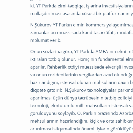
ki, YT Parkda elmi-tədqiqat işlərinə investisiyaları
reallaşdırılması əsasında xüsusi bir platformanın 
N.Şükürov YT Parkın elmin kommersiyalaşdırılması 
zamanlar bu müəssisədə kənd təsərrüfatı, müdafiə t
məlumat verib.
Onun sözlərinə görə, YT Parkda AMEA-nın elmi müəs
ixtiraları tətbiq olunur. Həmçinin fundamental elm, 
aparılır. Rəhbərlik etdiyi müəssisədə əlverişli inve
və onun rezidentlərinin vergilərdən azad olunduğun
hazırlandığını, istehsal olunan məhsulların daxili
diqqətə çatdırıb. N.Şükürov texnologiyalar parkın
aparılması üçün dünya təcrübəsinin tətbiq edildiyini
texnoloji, elmtutumlu milli məhsulların istehsalı 
görüldüyünü söyləyib. O, Parkın ərazisində Azərbay
məhsullarının hazırlandığını, kiçik və orta sahibkar
artırılması istiqamətində önəmli işlərin görüldüyü