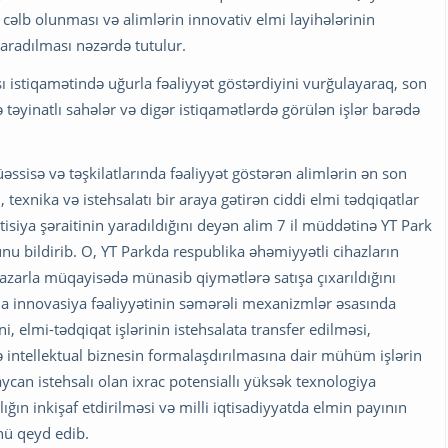
n cəlb olunması və alimlərin innovativ elmi layihələrinin
yaradılması nəzərdə tutulur.
istiqamətində uğurla fəaliyyət göstərdiyini vurğulayaraq, son
əyinatlı sahələr və digər istiqamətlərdə görülən işlər barədə
sisə və təşkilatlarında fəaliyyət göstərən alimlərin ən son
texnika və istehsalatı bir araya gətirən ciddi elmi tədqiqatlar
stisiya şəraitinin yaradıldığını deyən alim 7 il müddətinə YT Park
u bildirib. O, YT Parkda respublika əhəmiyyətli cihazların
 bazarla müqayisədə münasib qiymətlərə satışa çıxarıldığını
da innovasiya fəaliyyətinin səmərəli mexanizmlər əsasında
, elmi-tədqiqat işlərinin istehsalata transfer edilməsi,
və intellektual biznesin formalaşdırılmasına dair mühüm işlərin
can istehsalı olan ixrac potensiallı yüksək texnologiya
lığın inkişaf etdirilməsi və milli iqtisadiyyatda elmin payının
nü qeyd edib.