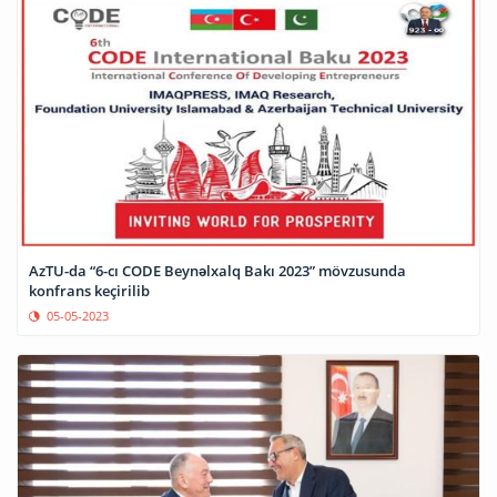
AzTU-da “6-cı CODE Beynəlxalq Bakı 2023” mövzusunda
konfrans keçirilib
05-05-2023