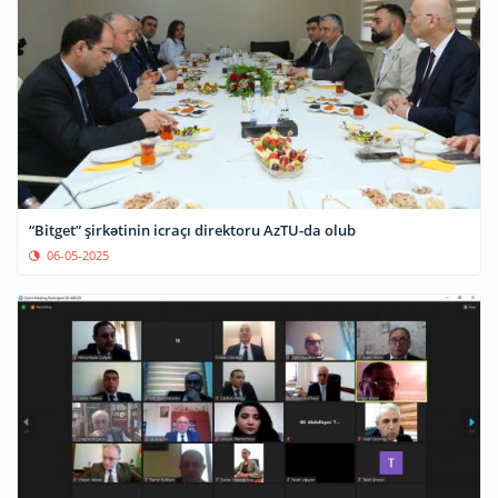
“Bitget” şirkətinin icraçı direktoru AzTU-da olub
06-05-2025