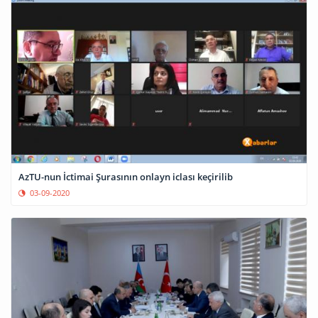
AzTU-nun İctimai Şurasının onlayn iclası keçirilib
03-09-2020