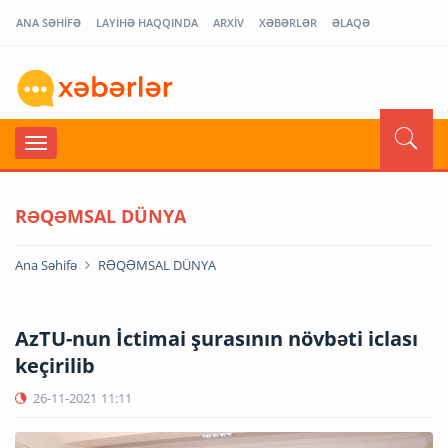
ANA SƏHİFƏ
LAYİHƏ HAQQINDA
ARXİV
XƏBƏRLƏR
ƏLAQƏ
RƏQƏMSAL DÜNYA
Ana Səhifə
RƏQƏMSAL DÜNYA
AzTU-nun İctimai şurasının növbəti iclası
keçirilib
26-11-2021
11:11