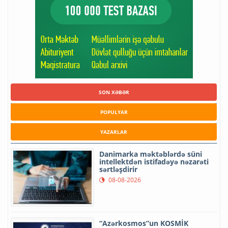
SON XƏBƏR
POPULYAR
YAZARLAR
Danimarka məktəblərdə süni
intellektdən istifadəyə nəzarəti
sərtləşdirir
08-08-2026
“Azərkosmos”un KOSMİK