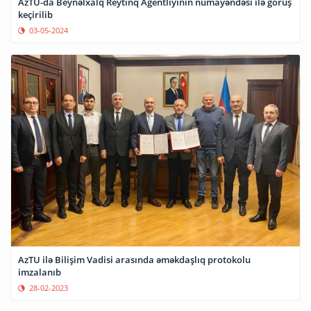
AzTU-da Beynəlxalq Reytinq Agentliyinin nümayəndəsi ilə görüş
keçirilib
03-05-2024
AzTU ilə Bilişim Vadisi arasında əməkdaşlıq protokolu
imzalanıb
28-02-2023