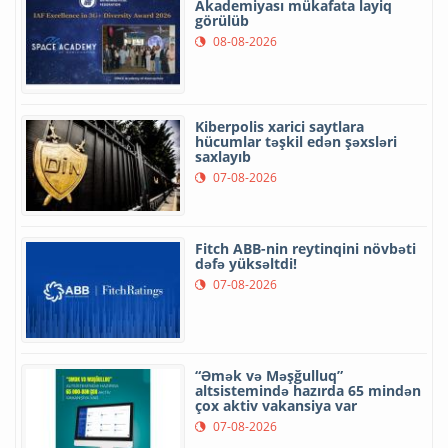
Akademiyası mükafata layiq
görülüb
08-08-2026
Kiberpolis xarici saytlara
hücumlar təşkil edən şəxsləri
saxlayıb
07-08-2026
Fitch ABB-nin reytinqini növbəti
dəfə yüksəltdi!
07-08-2026
“Əmək və Məşğulluq”
altsistemində hazırda 65 mindən
çox aktiv vakansiya var
07-08-2026