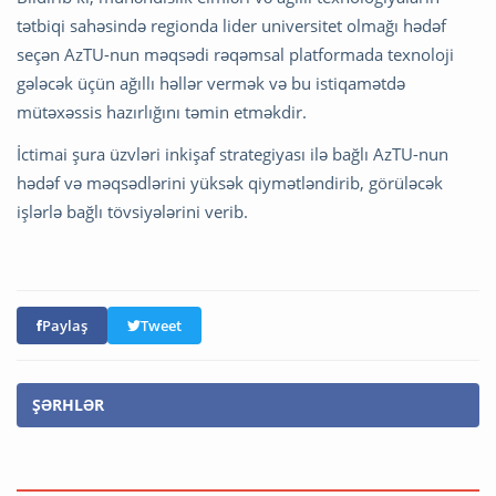
tətbiqi sahəsində regionda lider universitet olmağı hədəf
seçən AzTU-nun məqsədi rəqəmsal platformada texnoloji
gələcək üçün ağıllı həllər vermək və bu istiqamətdə
mütəxəssis hazırlığını təmin etməkdir.
İctimai şura üzvləri inkişaf strategiyası ilə bağlı AzTU-nun
hədəf və məqsədlərini yüksək qiymətləndirib, görüləcək
işlərlə bağlı tövsiyələrini verib.
Paylaş
Tweet
ŞƏRHLƏR