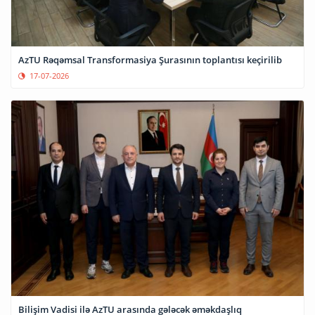
AzTU Rəqəmsal Transformasiya Şurasının toplantısı keçirilib
17-07-2026
Bilişim Vadisi ilə AzTU arasında gələcək əməkdaşlıq