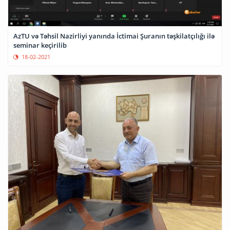
AzTU və Təhsil Nazirliyi yanında İctimai Şuranın təşkilatçılığı ilə
seminar keçirilib
18-02-2021