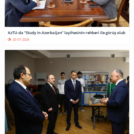
AzTU-da “Study in Azerbaijan” layihəsinin rəhbəri ilə görüş olub
20-07-2026