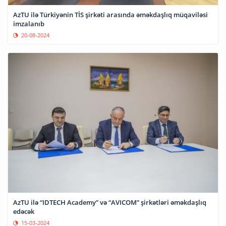
AzTU ilə Türkiyənin TİS şirkəti arasında əməkdaşlıq müqaviləsi
imzalanıb
20-08-2024
AzTU ilə “IDTECH Academy” və “AVICOM” şirkətləri əməkdaşlıq
edəcək
15-03-2024