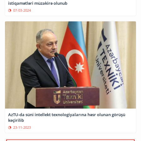
istiqamətləri müzakirə olunub
07-03-2024
AzTU-da süni intellekt texnologiyalarına həsr olunan görüşü
keçirilib
23-11-2023