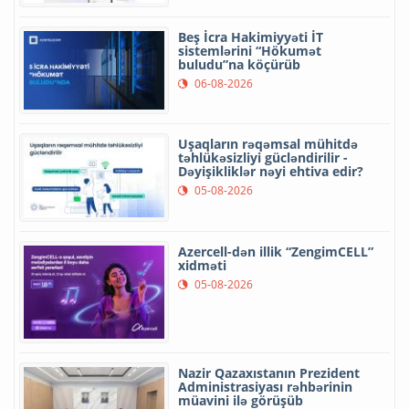
Beş İcra Hakimiyyəti İT
sistemlərini “Hökumət
buludu”na köçürüb
06-08-2026
Uşaqların rəqəmsal mühitdə
təhlükəsizliyi gücləndirilir -
Dəyişikliklər nəyi ehtiva edir?
05-08-2026
Azercell-dən illik “ZengimCELL”
xidməti
05-08-2026
Nazir Qazaxıstanın Prezident
Administrasiyası rəhbərinin
müavini ilə görüşüb