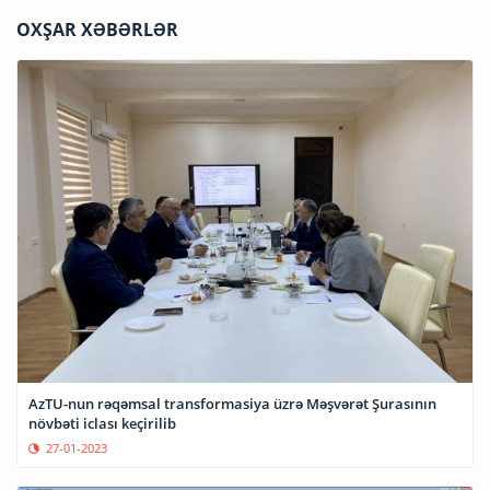
OXŞAR XƏBƏRLƏR
AzTU-nun rəqəmsal transformasiya üzrə Məşvərət Şurasının
növbəti iclası keçirilib
27-01-2023