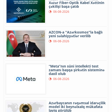
Xəzər Fiber-Optik Kabel Xəttinin
çəkilişi başa çatıb
06-08-2026
AZCON-a "Azərkosmos"la bağlı
yeni səlahiyyətlər verilib
06-08-2026
“Meta”nın süni intellekti test
zamanı başqa şirkətin sisteminə
daxil olub
06-08-2026
Azərbaycanın rəqəmsal idarəçilik
model iki beynəlxalq mükafata
layiq görülüb