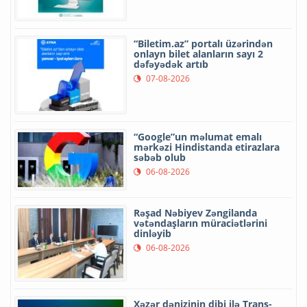
“Biletim.az” portalı üzərindən
onlayn bilet alanların sayı 2
dəfəyədək artıb
07-08-2026
“Google”un məlumat emalı
mərkəzi Hindistanda etirazlara
səbəb olub
06-08-2026
Rəşad Nəbiyev Zəngilanda
vətəndaşların müraciətlərini
dinləyib
06-08-2026
Xəzər dənizinin dibi ilə Trans-