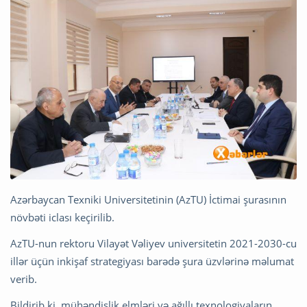
Azərbaycan Texniki Universitetinin (AzTU) İctimai şurasının
növbəti iclası keçirilib.
AzTU-nun rektoru Vilayət Vəliyev universitetin 2021-2030-cu
illər üçün inkişaf strategiyası barədə şura üzvlərinə məlumat
verib.
Bildirib ki, mühəndislik elmləri və ağıllı texnologiyaların