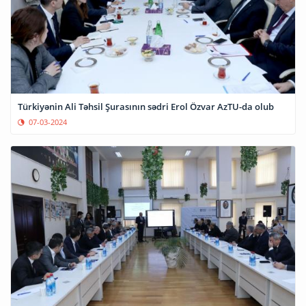
Türkiyənin Ali Təhsil Şurasının sədri Erol Özvar AzTU-da olub
07-03-2024