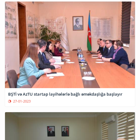
BŞTİ və AzTU startap layihələrlə bağlı əməkdaşlığa başlayır
27-01-2023