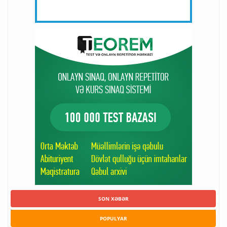
SON XƏBƏR
POPULYAR