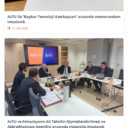
AzTU ilə “Baykar Texnoloji Azərbaycan” arasında memorandum
imzalanıb
11-04-2025
AzTU və Almaniyanın Ali Təhsilin Qiymətləndirilməsi və
Akkreditasiyası Agentliyi arasında müqavilə imzalanıb