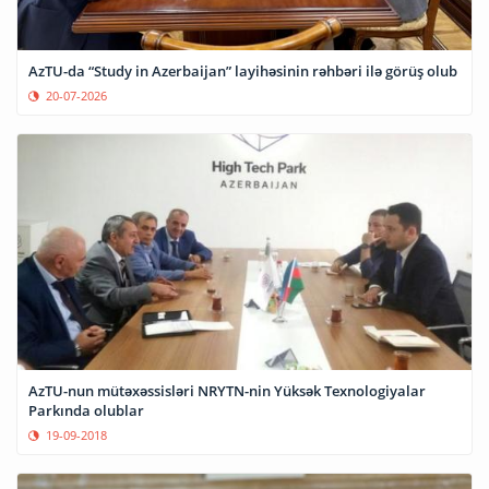
AzTU-da “Study in Azerbaijan” layihəsinin rəhbəri ilə görüş olub
20-07-2026
AzTU-nun mütəxəssisləri NRYTN-nin Yüksək Texnologiyalar
Parkında olublar
19-09-2018