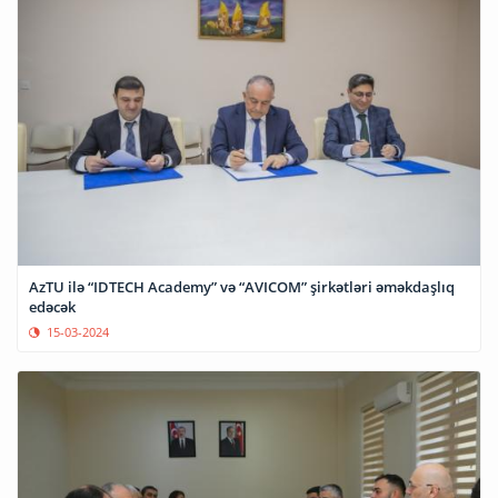
AzTU ilə “IDTECH Academy” və “AVICOM” şirkətləri əməkdaşlıq
edəcək
15-03-2024