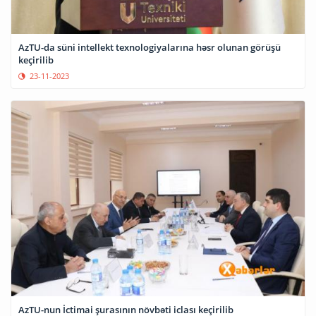
AzTU-da süni intellekt texnologiyalarına həsr olunan görüşü
keçirilib
23-11-2023
AzTU-nun İctimai şurasının növbəti iclası keçirilib