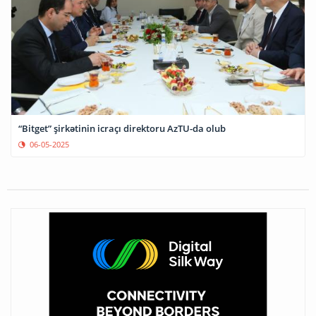
“Bitget” şirkətinin icraçı direktoru AzTU-da olub
06-05-2025