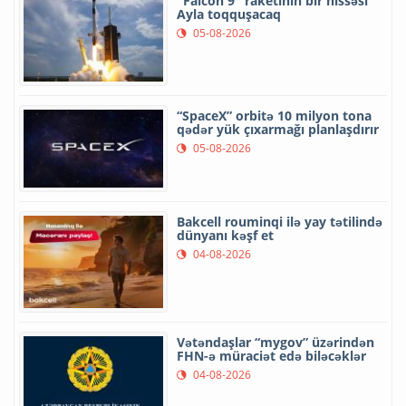
"Falcon 9" raketinin bir hissəsi
Ayla toqquşacaq
05-08-2026
“SpaceX” orbitə 10 milyon tona
qədər yük çıxarmağı planlaşdırır
05-08-2026
Bakcell rouminqi ilə yay tətilində
dünyanı kəşf et
04-08-2026
Vətəndaşlar “mygov” üzərindən
FHN-ə müraciət edə biləcəklər
04-08-2026