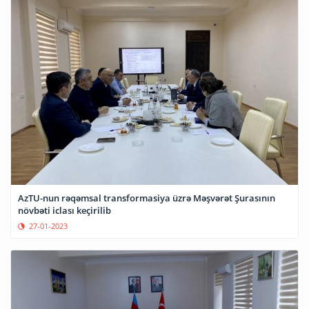
AzTU-nun rəqəmsal transformasiya üzrə Məşvərət Şurasının
növbəti iclası keçirilib
27-01-2023