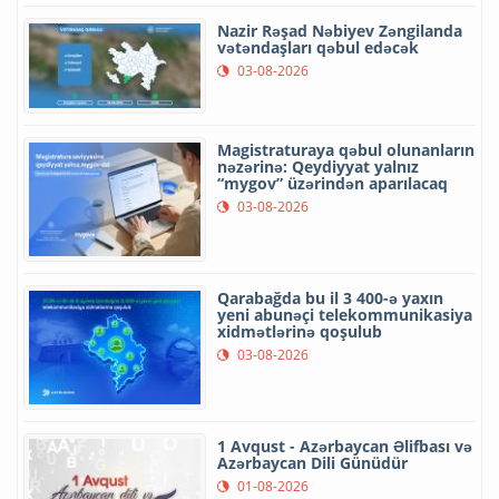
Nazir Rəşad Nəbiyev Zəngilanda
vətəndaşları qəbul edəcək
03-08-2026
Magistraturaya qəbul olunanların
nəzərinə: Qeydiyyat yalnız
“mygov” üzərindən aparılacaq
03-08-2026
Qarabağda bu il 3 400-ə yaxın
yeni abunəçi telekommunikasiya
xidmətlərinə qoşulub
03-08-2026
1 Avqust - Azərbaycan Əlifbası və
Azərbaycan Dili Günüdür
01-08-2026