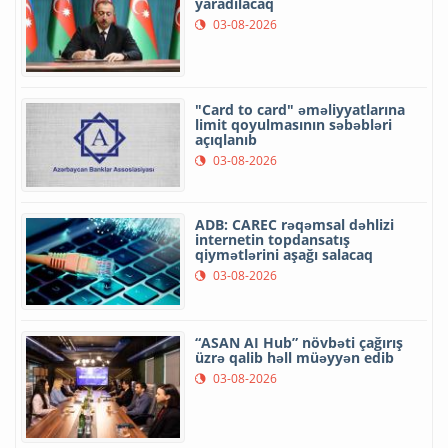
yaradılacaq
03-08-2026
"Card to card" əməliyyatlarına
limit qoyulmasının səbəbləri
açıqlanıb
03-08-2026
ADB: CAREC rəqəmsal dəhlizi
internetin topdansatış
qiymətlərini aşağı salacaq
03-08-2026
“ASAN AI Hub” növbəti çağırış
üzrə qalib həll müəyyən edib
03-08-2026