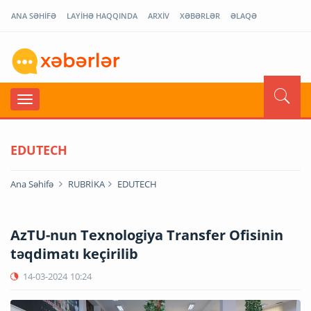
ANA SƏHİFƏ
LAYİHƏ HAQQINDA
ARXİV
XƏBƏRLƏR
ƏLAQƏ
EDUTECH
Ana Səhifə
RUBRİKA
EDUTECH
AzTU-nun Texnologiya Transfer Ofisinin
təqdimatı keçirilib
14-03-2024
10:24