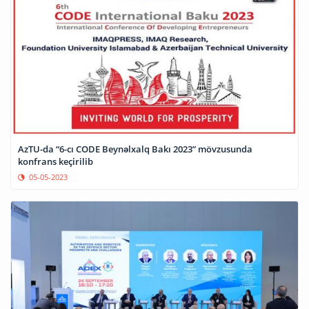
AzTU-da “6-cı CODE Beynəlxalq Bakı 2023” mövzusunda
konfrans keçirilib
05-05-2023