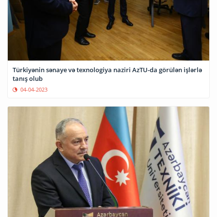
Türkiyənin sənaye və texnologiya naziri AzTU-da görülən işlərlə
tanış olub
04-04-2023