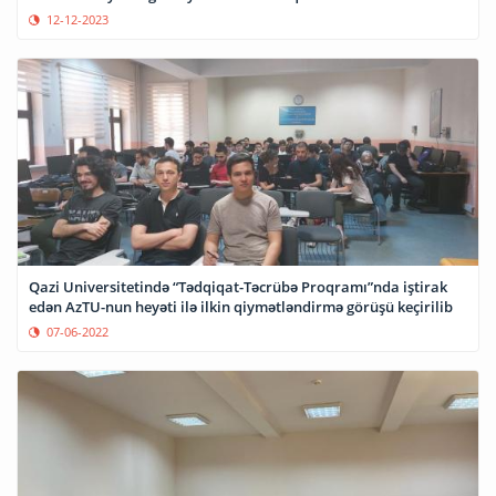
12-12-2023
Qazi Universitetində “Tədqiqat-Təcrübə Proqramı”nda iştirak
edən AzTU-nun heyəti ilə ilkin qiymətləndirmə görüşü keçirilib
07-06-2022