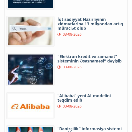
İqtisadiyyat Nazirliyinin
xidmətlərinə 13 milyondan artıq
müraciət olub
03-08-2026
"Elektron kredit və zəmanət"
sisteminin Əsasnaməsi" dəyişib
03-08-2026
“Alibaba” yeni AI modelini
təqdim edib
03-08-2026
“Dənizçilik” informasiya sistemi