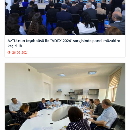
AzTU-nun təşəbbüsü ilə “ADEX-2024” sərgisində panel müzakirə
keçirilib
26-09-2024