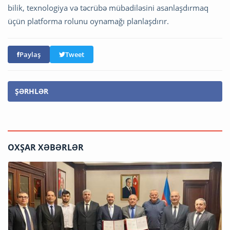
bilik, texnologiya və təcrübə mübadiləsini asanlaşdırmaq
üçün platforma rolunu oynamağı planlaşdırır.
Paylaş
Tweet
ŞƏRHLƏR
OXŞAR XƏBƏRLƏR