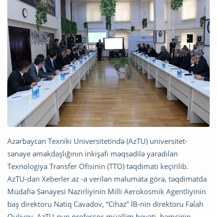
Azərbaycan Texniki Universitetində (AzTU) universitet-
sənaye əməkdaşlığının inkişafı məqsədilə yaradılan
Texnologiya Transfer Ofisinin (TTO) təqdimatı keçirilib.
AzTU-dan Xeberler.az -a verilən məlumata görə, təqdimatda
Müdafiə Sənayesi Nazirliyinin Milli Aerokosmik Agentliyinin
baş direktoru Natiq Cavadov, “Cihaz” İB-nin direktoru Fəlah
Quliyev, AzTU-nun professor-müəllim heyəti, həmçinin