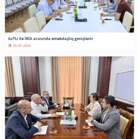
AzTU ilə İRİA arasında əməkdaşlıq genişlənir
26-07-2024