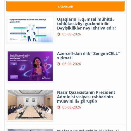
YAZARLAR
Uşaqların rəqəmsal mühitdə
təhlükəsizliyi gücləndirilir -
Dəyişikliklər nəyi ehtiva edir?
05-08-2026
Azercell-dən illik “ZengimCELL”
xidməti
05-08-2026
Nazir Qazaxıstanın Prezident
Administrasiyası rəhbərinin
müavini ilə görüşüb
05-08-2026