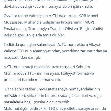
dövlət və özəl şirkətlərin nümayəndələri iştirak edib.
Əvvəlcə tədbir iştirakçıları AzTU-da qurulan KOB Model
Müəssisəsi, Mühəndis Gəliştirmə Proqramının (MGP)
Emalatxanası, Texnologiya Transfer Ofisi və “Bilişim Vadisi
Bakı”da görülən işlərlə tanış olublar.
Tədbirdə qonaqları salamlayan AzTU-nun rektoru Vilayət
Vəliyev TTO-nun əhəmiyyətindən, yaradılma zərurətindən və
məqsədindən danışıb.
AzTU-nun strateji məsələlər üzrə müşaviri Şəbnəm
Məmmədova TTO-nun missiyası, fəaliyyət formatı və
prinsipləri barədə məlumat verib.
Daha sonra tədbir universitet-sənaye nümayəndələrinin
müzakirələri, şirkətlərin bu prosesdən gözləntiləri və digər
məsələlərlə bağlı çıxışlarla davam edib.
Məlumat üçün bildirək ki, TTO universitetlə sənaye arasında