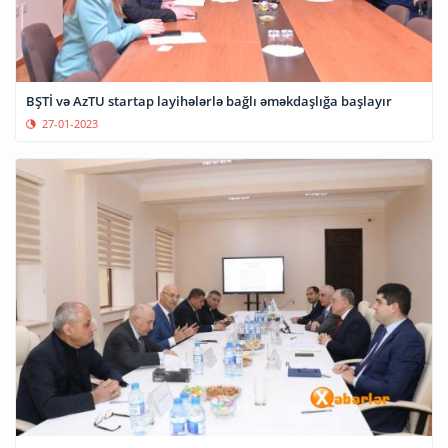
BŞTİ və AzTU startap layihələrlə bağlı əməkdaşlığa başlayır
27-01-2023