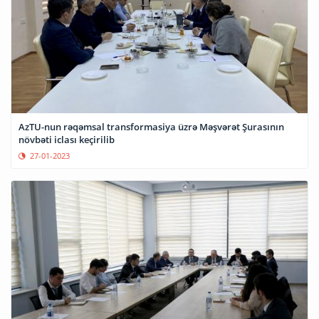
AzTU-nun rəqəmsal transformasiya üzrə Məşvərət Şurasının
növbəti iclası keçirilib
27-01-2023