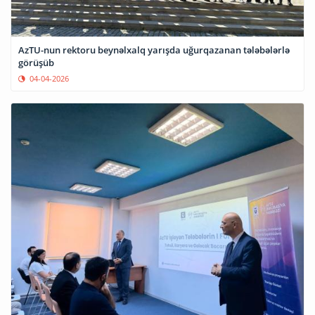
AzTU-nun rektoru beynəlxalq yarışda uğurqazanan tələbələrlə
görüşüb
04-04-2026