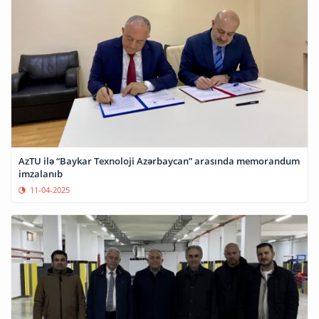
AzTU ilə “Baykar Texnoloji Azərbaycan” arasında memorandum
imzalanıb
11-04-2025