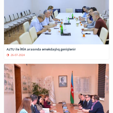
AzTU ilə İRİA arasında əməkdaşlıq genişlənir
26-07-2024