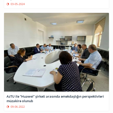
03-05-2024
AzTU ilə “Huawei” şirkəti arasında əməkdaşlığın perspektivləri
müzakirə olunub
09-06-2022