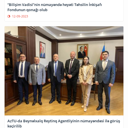
“Bilişim Vadisi”nin nümayəndə heyəti Təhsilin İnkişafı
Fondunun qonağı olub
12-09-2023
AzTU-da Beynəlxalq Reytinq Agentliyinin nümayəndəsi ilə görüş
keçirilib