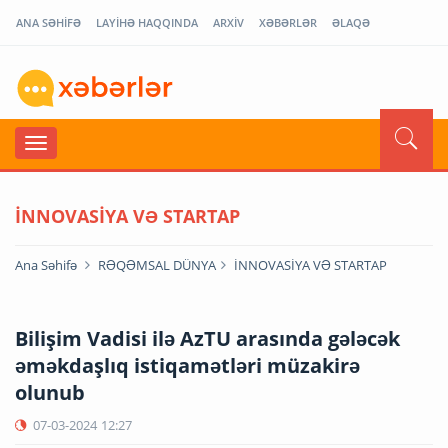
ANA SƏHİFƏ
LAYİHƏ HAQQINDA
ARXİV
XƏBƏRLƏR
ƏLAQƏ
İNNOVASİYA VƏ STARTAP
Ana Səhifə
RƏQƏMSAL DÜNYA
İNNOVASİYA VƏ STARTAP
Bilişim Vadisi ilə AzTU arasında gələcək
əməkdaşlıq istiqamətləri müzakirə
olunub
07-03-2024
12:27