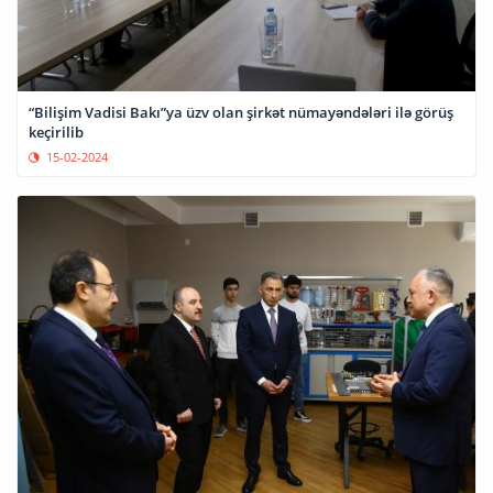
“Bilişim Vadisi Bakı”ya üzv olan şirkət nümayəndələri ilə görüş
keçirilib
15-02-2024