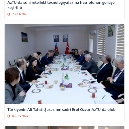
AzTU-da süni intellekt texnologiyalarına həsr olunan görüşü
keçirilib
23-11-2023
Türkiyənin Ali Təhsil Şurasının sədri Erol Özvar AzTU-da olub
07-03-2024