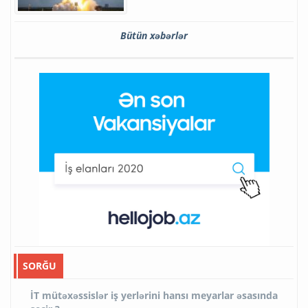
Bütün xəbərlər
SORĞU
İT mütəxəssislər iş yerlərini hansı meyarlar əsasında