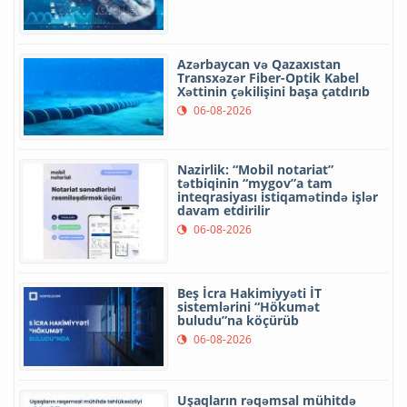
Azərbaycan və Qazaxıstan
Transxəzər Fiber-Optik Kabel
Xəttinin çəkilişini başa çatdırıb
06-08-2026
Nazirlik: “Mobil notariat”
tətbiqinin “mygov”a tam
inteqrasiyası istiqamətində işlər
davam etdirilir
06-08-2026
Beş İcra Hakimiyyəti İT
sistemlərini “Hökumət
buludu”na köçürüb
06-08-2026
Uşaqların rəqəmsal mühitdə