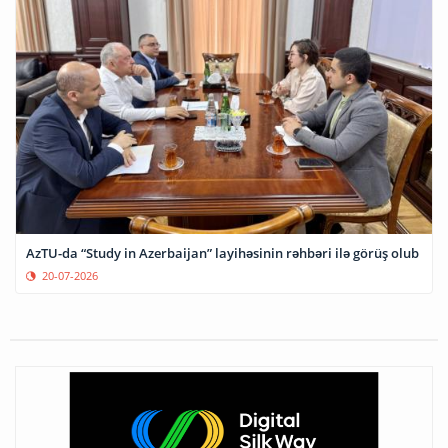
AzTU-da “Study in Azerbaijan” layihəsinin rəhbəri ilə görüş olub
20-07-2026