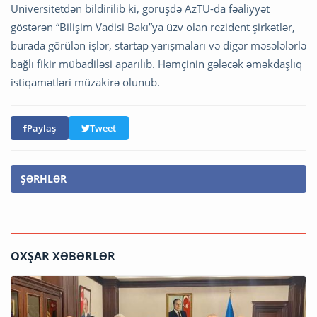
Universitetdən bildirilib ki, görüşdə AzTU-da fəaliyyət
göstərən “Bilişim Vadisi Bakı”ya üzv olan rezident şirkətlər,
burada görülən işlər, startap yarışmaları və digər məsələlərlə
bağlı fikir mübadiləsi aparılıb. Həmçinin gələcək əməkdaşlıq
istiqamətləri müzakirə olunub.
Paylaş
Tweet
ŞƏRHLƏR
OXŞAR XƏBƏRLƏR