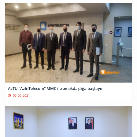
AzTU “AzInTelecom” MMC ilə əməkdaşlığa başlayır
05-03-2021