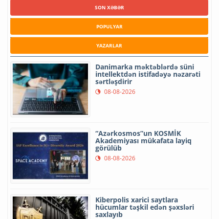
SON XƏBƏR
POPULYAR
YAZARLAR
Danimarka məktəblərdə süni
intellektdən istifadəyə nəzarəti
sərtləşdirir
08-08-2026
“Azərkosmos”un KOSMİK
Akademiyası mükafata layiq
görülüb
08-08-2026
Kiberpolis xarici saytlara
hücumlar təşkil edən şəxsləri
saxlayıb