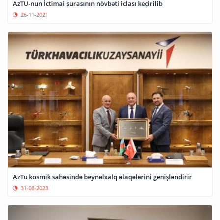
AzTU-nun İctimai şurasının növbəti iclası keçirilib
26-11-2021
AzTu kosmik sahəsində beynəlxalq əlaqələrini genişləndirir
31-08-2023