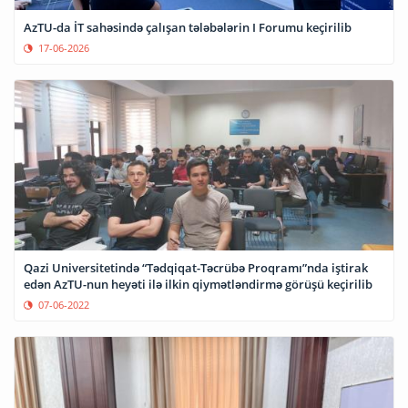
AzTU-da İT sahəsində çalışan tələbələrin I Forumu keçirilib
17-06-2026
Qazi Universitetində “Tədqiqat-Təcrübə Proqramı”nda iştirak
edən AzTU-nun heyəti ilə ilkin qiymətləndirmə görüşü keçirilib
07-06-2022