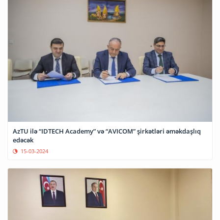
AzTU ilə “IDTECH Academy” və “AVICOM” şirkətləri əməkdaşlıq
edəcək
15-03-2024