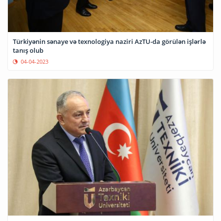
Türkiyənin sənaye və texnologiya naziri AzTU-da görülən işlərlə
tanış olub
04-04-2023