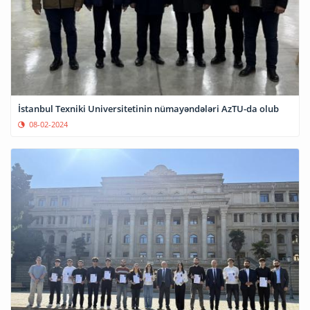
İstanbul Texniki Universitetinin nümayəndələri AzTU-da olub
08-02-2024