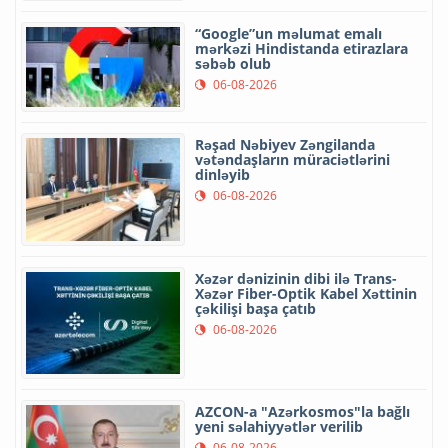
“Google”un məlumat emalı
mərkəzi Hindistanda etirazlara
səbəb olub
06-08-2026
Rəşad Nəbiyev Zəngilanda
vətəndaşların müraciətlərini
dinləyib
06-08-2026
Xəzər dənizinin dibi ilə Trans-
Xəzər Fiber-Optik Kabel Xəttinin
çəkilişi başa çatıb
06-08-2026
AZCON-a "Azərkosmos"la bağlı
yeni səlahiyyətlər verilib
06-08-2026