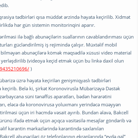
edib.
qrasiya tədbirləri qısa müddət ərzində həyata keçirilib. Xidmət
irlikdə hər gün sistemin monitorinqini aparır.
lməsi ilə bağlı abunəçilərin suallarının cavablandırıması üçün
rları gücləndirilmiş iş rejimində çalışır. Müxtəlif mobil
ə bilməyən abunəçilərə kömək məqsədilə xüsusi video material
 yerləşdirilib (videoya keçid etmək üçün bu linkə daxil olun
149435210696/
)
übarizə üzrə həyata keçirilən genişmiqyaslı tədbirləri
keçirib. Belə ki, şirkət Koronovirusla Mübarizəyə Dəstək
ərbaycana süni tənəffüs aparatları, bədən hərarətini
ları, eləcə də koronovirusa yoluxmanı yerindəcə müəyyən
rilməsi üçün iri həcmdə vəsait ayırıb. Bundan əlavə, Bakcell
kürünü ifadə etmək üçün açıqca vasitəsilə mesajlar göndərib və
lif karantin mərkəzlərində karantində saxlanılan
akcell abunəçiləri öz telefonlarının ekranlarında “evdə qal”