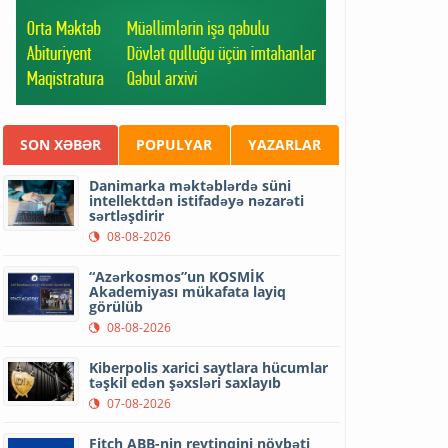
SON XƏBƏR
POPULYAR
YAZARLAR
Danimarka məktəblərdə süni
intellektdən istifadəyə nəzarəti
sərtləşdirir
08-08-2026
“Azərkosmos”un KOSMİK
Akademiyası mükafata layiq
görülüb
08-08-2026
Kiberpolis xarici saytlara hücumlar
təşkil edən şəxsləri saxlayıb
07-08-2026
Fitch ABB-nin reytinqini növbəti