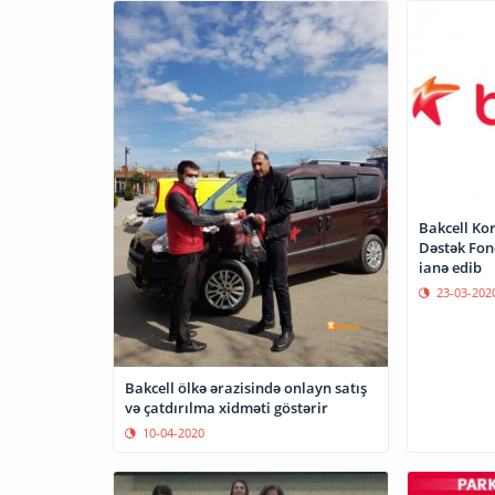
Bakcell Ko
Dəstək Fon
ianə edib
23-03-202
Bakcell ölkə ərazisində onlayn satış
və çatdırılma xidməti göstərir
10-04-2020