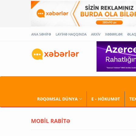
ANA SƏHİFƏ
LAYİHƏ HAQQINDA
ARXİV
XƏBƏRLƏR
ƏLA
RƏQƏMSAL DÜNYA
E - HÖKUMƏT
TE
MOBİL RABİTƏ