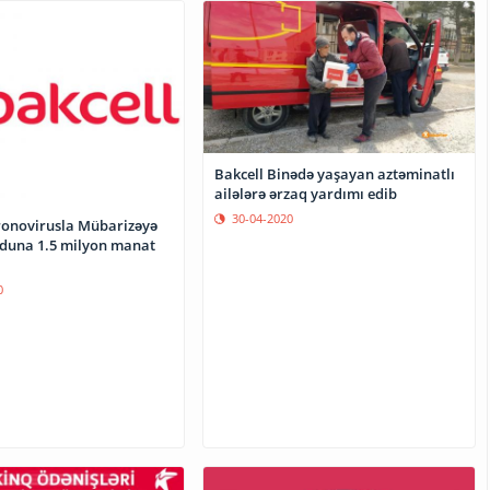
Bakcell Binədə yaşayan aztəminatlı
ailələrə ərzaq yardımı edib
30-04-2020
ronovirusla Mübarizəyə
duna 1.5 milyon manat
0