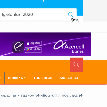
RUBRİKA
TƏDBİRLƏR
MÜSAHİBƏ
Ana Səhifə
TELEKOM VƏ NƏQLİYYAT
MOBİL RABİTƏ