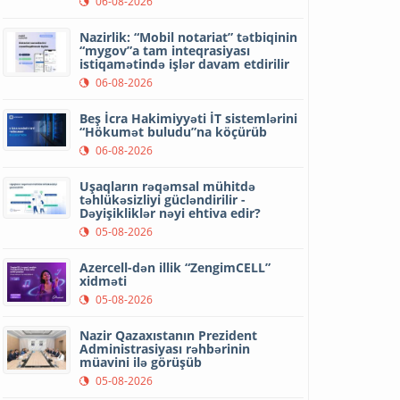
06-08-2026
Nazirlik: “Mobil notariat” tətbiqinin
“mygov”a tam inteqrasiyası
istiqamətində işlər davam etdirilir
06-08-2026
Beş İcra Hakimiyyəti İT sistemlərini
“Hökumət buludu”na köçürüb
06-08-2026
Uşaqların rəqəmsal mühitdə
təhlükəsizliyi gücləndirilir -
Dəyişikliklər nəyi ehtiva edir?
05-08-2026
Azercell-dən illik “ZengimCELL”
xidməti
05-08-2026
Nazir Qazaxıstanın Prezident
Administrasiyası rəhbərinin
müavini ilə görüşüb
05-08-2026