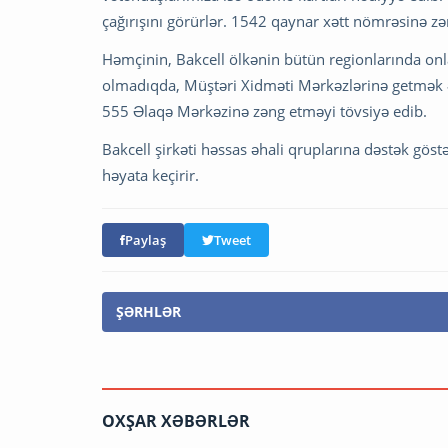
çağırışını görürlər. 1542 qaynar xətt nömrəsinə z
Həmçinin, Bakcell ölkənin bütün regionlarında onla
olmadıqda, Müştəri Xidməti Mərkəzlərinə getmək ə
555 Əlaqə Mərkəzinə zəng etməyi tövsiyə edib.
Bakcell şirkəti həssas əhali qruplarına dəstək gös
həyata keçirir.
Paylaş
Tweet
ŞƏRHLƏR
OXŞAR XƏBƏRLƏR