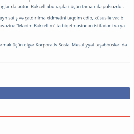
ənglər də bütün Bakcell abunəçiləri üçün tamamilə pulsuzdur.
yn satış və çatdırılma xidmətini təqdim edib, xüsusilə vacib
vəzinə “Mənim Bakcellim” tətbiqetməsindən istifadəni və ya
tərmək üçün digər Korporativ Sosial Məsuliyyət təşəbbüsləri də