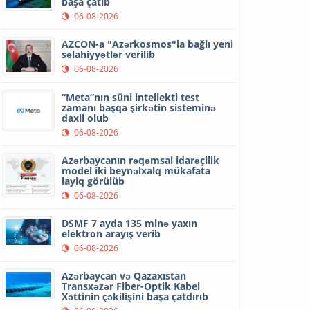
başa çatıb
06-08-2026
AZCON-a "Azərkosmos"la bağlı yeni
səlahiyyətlər verilib
06-08-2026
“Meta”nın süni intellekti test
zamanı başqa şirkətin sisteminə
daxil olub
06-08-2026
Azərbaycanın rəqəmsal idarəçilik
model iki beynəlxalq mükafata
layiq görülüb
06-08-2026
DSMF 7 ayda 135 minə yaxın
elektron arayış verib
06-08-2026
Azərbaycan və Qazaxıstan
Transxəzər Fiber-Optik Kabel
Xəttinin çəkilişini başa çatdırıb