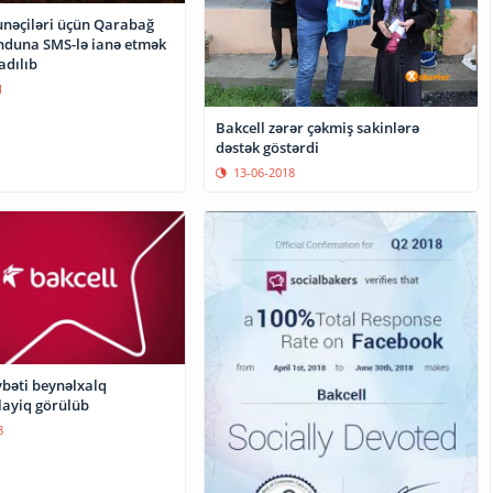
unəçiləri üçün Qarabağ
onduna SMS-lə ianə etmək
adılıb
1
Bakcell zərər çəkmiş sakinlərə
dəstək göstərdi
13-06-2018
vbəti beynəlxalq
 layiq görülüb
8