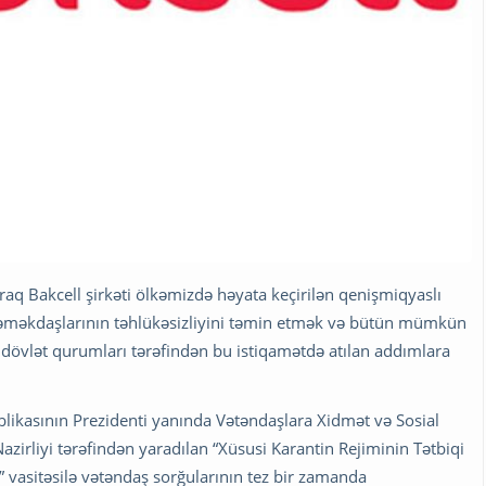
aq Bakcell şirkəti ölkəmizdə həyata keçirilən qenişmiqyaslı
ə əməkdaşlarının təhlükəsizliyini təmin etmək və bütün mümkün
 dövlət qurumları tərəfindən bu istiqamətdə atılan addımlara
ublikasının Prezidenti yanında Vətəndaşlara Xidmət və Sosial
Nazirliyi tərəfindən yaradılan “Xüsusi Karantin Rejiminin Tətbiqi
 vasitəsilə vətəndaş sorğularının tez bir zamanda