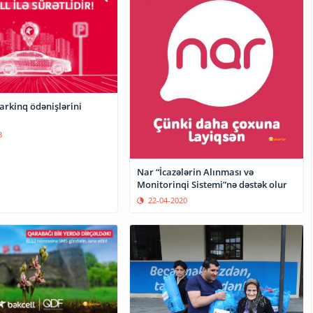
arkinq ödənişlərini
3
Nar “İcazələrin Alınması və
Monitorinqi Sistemi”nə dəstək olur
22-04-2020