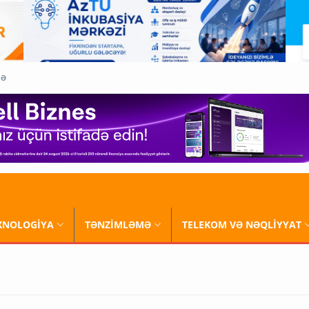
QƏ
XNOLOGİYA
TƏNZİMLƏMƏ
TELEKOM VƏ NƏQLİYYAT