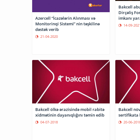
Bakcell ab
Dirçəliş F
imkanı yar
Azercell “İcazələrin Alınması və
Monitorinqi Sistemi” nin təşkilinə
14-09-202
dəstək verib
21-04-2020
Bakcell ölkə ərazisində mobil rabitə
Bakcell nö
xidmətinin dayanıqlığını təmin edib
sertifikata
04-07-2018
20-06-201