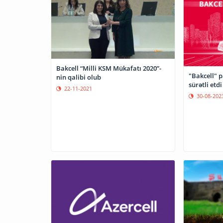
Bakcell “Milli KSM Mükafatı 2020”-
"Bakcell" p
nin qalibi olub
sürətli etdi
22-11-2021
30-08-202