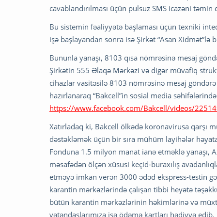
cavablandırılması üçün pulsuz SMS icazəni təmin 
Bu sistemin fəaliyyətə başlaması üçün texniki inte
işə başlayandan sonra isə Şirkət “Asan Xidmət”lə b
Bununla yanaşı, 8103 qısa nömrəsinə mesaj göndəri
Şirkətin 555 Əlaqə Mərkəzi və digər müvafiq struktu
cihazlar vasitəsilə 8103 nömrəsinə mesaj göndər
hazırlanaraq “Bakcell”in sosial media səhifələrində
https://www.facebook.com/Bakcell/videos/225
Xatırladaq ki, Bakcell ölkədə koronavirusa qarşı m
dəstəkləmək üçün bir sıra mühüm layihələr həyata 
Fonduna 1.5 milyon manat ianə etməklə yanaşı, Az
məsafədən ölçən xüsusi keçid-buraxılış avadanlıq
etməyə imkan verən 3000 ədəd ekspress-testin gəti
karantin mərkəzlərində çalışan tibbi heyətə təşək
bütün karantin mərkəzlərinin həkimlərinə və müxtə
vətəndaşlarımıza isə ödəmə kartları hədiyyə edib. B