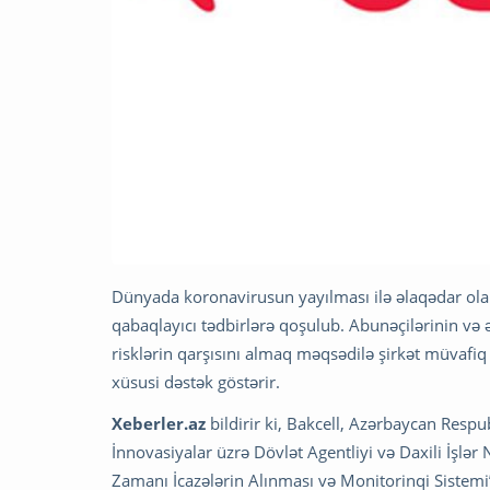
Dünyada koronavirusun yayılması ilə əlaqədar olar
qabaqlayıcı tədbirlərə qoşulub. Abunəçilərinin v
risklərin qarşısını almaq məqsədilə şirkət müvafiq
xüsusi dəstək göstərir.
Xeberler.az
bildirir ki, Bakcell, Azərbaycan Resp
İnnovasiyalar üzrə Dövlət Agentliyi və Daxili İşlər 
Zamanı İcazələrin Alınması və Monitorinqi Sistemi”