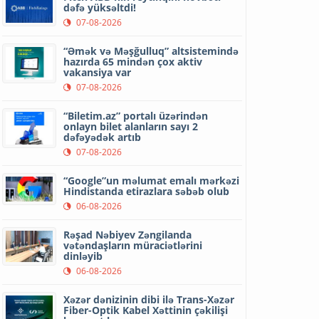
dəfə yüksəltdi!
07-08-2026
“Əmək və Məşğulluq” altsistemində
hazırda 65 mindən çox aktiv
vakansiya var
07-08-2026
“Biletim.az” portalı üzərindən
onlayn bilet alanların sayı 2
dəfəyədək artıb
07-08-2026
“Google”un məlumat emalı mərkəzi
Hindistanda etirazlara səbəb olub
06-08-2026
Rəşad Nəbiyev Zəngilanda
vətəndaşların müraciətlərini
dinləyib
06-08-2026
Xəzər dənizinin dibi ilə Trans-Xəzər
Fiber-Optik Kabel Xəttinin çəkilişi