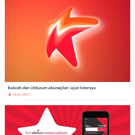
Bakcell-dən Ulduzum abunəçiləri üçün lotereya
19-01-2017