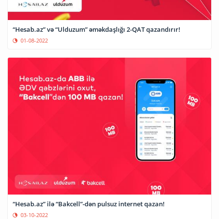
“Hesab.az” və “Ulduzum” əməkdaşlığı 2-QAT qazandırır!
01-08-2022
“Hesab.az” ilə “Bakcell”-dən pulsuz internet qazan!
03-10-2022