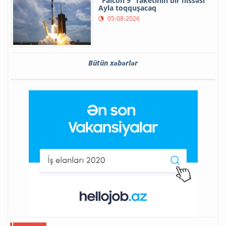
"Falcon 9" raketinin bir hissəsi
Ayla toqquşacaq
05-08-2026
Bütün xəbərlər