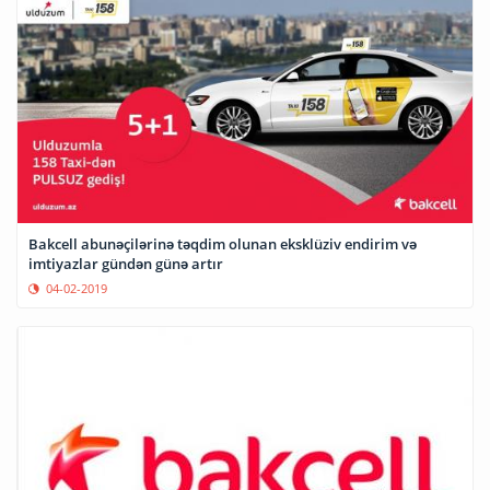
Bakcell abunəçilərinə təqdim olunan eksklüziv endirim və
imtiyazlar gündən günə artır
04-02-2019