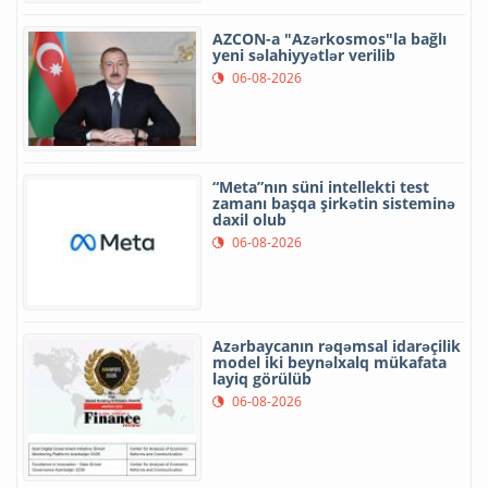
AZCON-a "Azərkosmos"la bağlı
yeni səlahiyyətlər verilib
06-08-2026
“Meta”nın süni intellekti test
zamanı başqa şirkətin sisteminə
daxil olub
06-08-2026
Azərbaycanın rəqəmsal idarəçilik
model iki beynəlxalq mükafata
layiq görülüb
06-08-2026