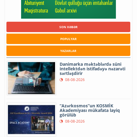
SON XƏBƏR
POPULYAR
YAZARLAR
Danimarka məktəblərdə süni
intellektdən istifadəyə nəzarəti
sərtləşdirir
08-08-2026
“Azərkosmos”un KOSMİK
Akademiyası mükafata layiq
görülüb
08-08-2026