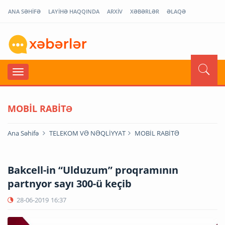
ANA SƏHİFƏ
LAYİHƏ HAQQINDA
ARXİV
XƏBƏRLƏR
ƏLAQƏ
MOBİL RABİTƏ
Ana Səhifə
TELEKOM VƏ NƏQLİYYAT
MOBİL RABİTƏ
Bakcell-in “Ulduzum” proqramının
partnyor sayı 300-ü keçib
28-06-2019
16:37