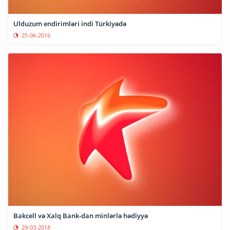
Ulduzum endirimləri indi Türkiyədə
25-06-2016
Bakcell və Xalq Bank-dan minlərlə hədiyyə
29-03-2018