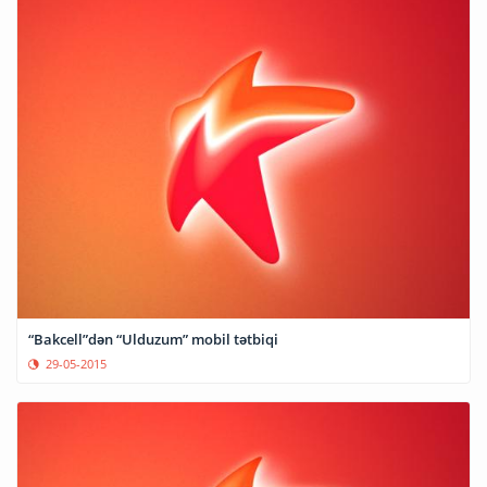
“Bakcell”dən “Ulduzum” mobil tətbiqi
29-05-2015