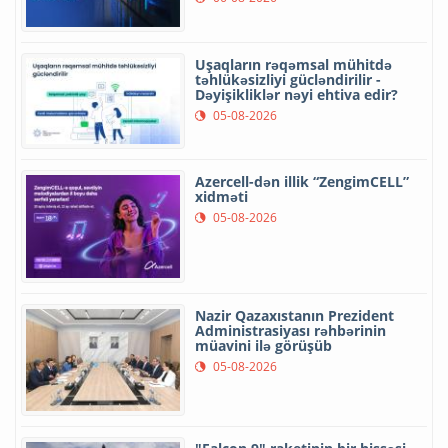
Uşaqların rəqəmsal mühitdə
təhlükəsizliyi gücləndirilir -
Dəyişikliklər nəyi ehtiva edir?
05-08-2026
Azercell-dən illik “ZengimCELL”
xidməti
05-08-2026
Nazir Qazaxıstanın Prezident
Administrasiyası rəhbərinin
müavini ilə görüşüb
05-08-2026