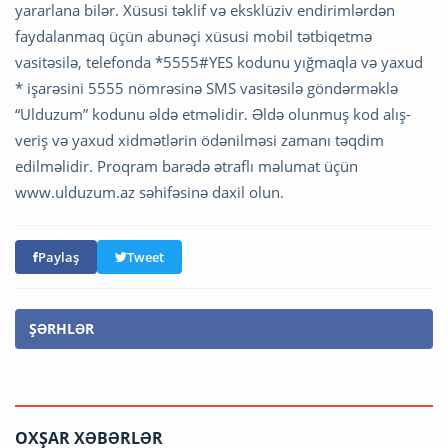
yararlana bilər. Xüsusi təklif və eksklüziv endirimlərdən
faydalanmaq üçün abunəçi xüsusi mobil tətbiqetmə
vasitəsilə, telefonda *5555#YES kodunu yığmaqla və yaxud
* işarəsini 5555 nömrəsinə SMS vasitəsilə göndərməklə
“Ulduzum” kodunu əldə etməlidir. Əldə olunmuş kod alış-
veriş və yaxud xidmətlərin ödənilməsi zamanı təqdim
edilməlidir. Proqram barədə ətraflı məlumat üçün
www.ulduzum.az səhifəsinə daxil olun.
Paylaş
Tweet
ŞƏRHLƏR
OXŞAR XƏBƏRLƏR