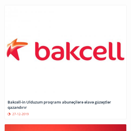
Bakcell-in Ulduzum proqramı abunəçilərə əlavə güzəştlər
qazandırır
27-12-2019