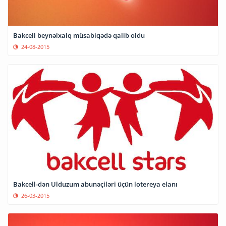
Bakcell beynəlxalq müsabiqədə qalib oldu
24-08-2015
Bakcell-dən Ulduzum abunəçiləri üçün lotereya elanı
26-03-2015