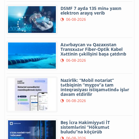
DSMF 7 ayda 135 minə yaxın
elektron arayış verib
06-08-2026
Azərbaycan və Qazaxıstan
Transxəzər Fiber-Optik Kabel
Xəttinin çəkilişini başa çatdırıb
06-08-2026
Nazirlik: “Mobil notariat”
tətbiqinin “mygov”a tam
inteqrasiyası istiqamətində işlər
davam etdirilir
06-08-2026
Beş İcra Hakimiyyəti İT
sistemlərini “Hökumət
buludu”na köçürüb
06-08-2026