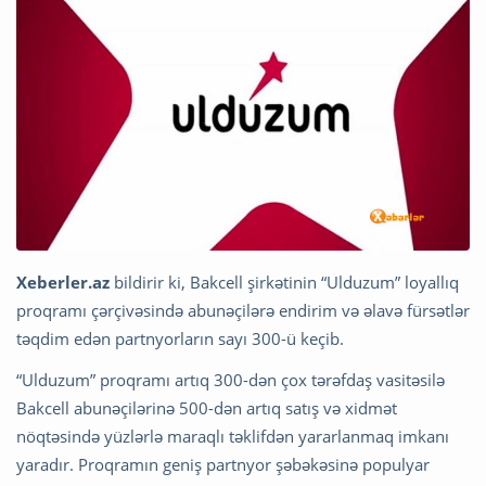
Xeberler.az
bildirir ki, Bakcell şirkətinin “Ulduzum” loyallıq
proqramı çərçivəsində abunəçilərə endirim və əlavə fürsətlər
təqdim edən partnyorların sayı 300-ü keçib.
“Ulduzum” proqramı artıq 300-dən çox tərəfdaş vasitəsilə
Bakcell abunəçilərinə 500-dən artıq satış və xidmət
nöqtəsində yüzlərlə maraqlı təklifdən yararlanmaq imkanı
yaradır. Proqramın geniş partnyor şəbəkəsinə populyar