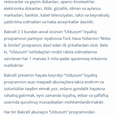
restoranlar və geyim dükanları, aparıcı kinoteatrlar,
elektronika dükanları, tibbi, gözəllik, idman və əyləncə
mərkəzləri, banklar, kabel televiziyaları, taksi və beynəlxalq
çatdırılma xidmətləri və hətta aviaşirkətlər daxildir.
Bakcell 2 il bundan əvvəl özünün “Ulduzum” loyallıq
proqramının partnyor siyahısına Türk Hava Yollarının “Miles
& Smiles” proqramını daxil edən ilk şirkətlərdən olub. Belə
ki, “Ulduzum” istifadəçiləri mobil rabitə xidmətlərinə
xərclənən hər 1 manata 3 milə qədər qazanmaq imkanına
malikdirlər.
Bakcell şirkətinin həyata keçirdiyi “Ulduzum” loyallıq
proqramının əsas məqsədi abunəçilərə təkcə endirim və
üstünlüklər təqdim etmək yox, onların gündəlik həyatına
rahatlıq gətirmək, eyni zamanda loyallıq, etibar və şəffaflıq
üzərində qurulmuş münasibətləri möhkəmləndirməkdir.
Hər bir Bakcell abunəçisi “Ulduzum” proqramından