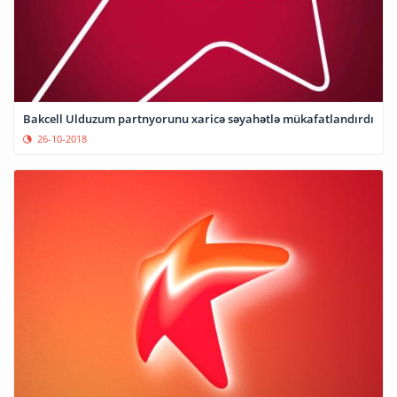
Bakcell Ulduzum partnyorunu xaricə səyahətlə mükafatlandırdı
26-10-2018