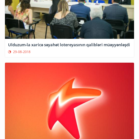
Ulduzum-la xaricə səyahət lotereyasının qalibləri müəyyənləşdi
29-08-2018