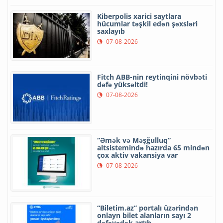
Kiberpolis xarici saytlara
hücumlar təşkil edən şəxsləri
saxlayıb
07-08-2026
Fitch ABB-nin reytinqini növbəti
dəfə yüksəltdi!
07-08-2026
“Əmək və Məşğulluq”
altsistemində hazırda 65 mindən
çox aktiv vakansiya var
07-08-2026
“Biletim.az” portalı üzərindən
onlayn bilet alanların sayı 2
dəfəyədək artıb