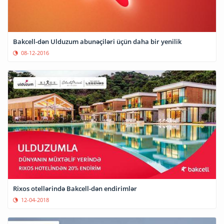
Bakcell-dən Ulduzum abunəçiləri üçün daha bir yenilik
08-12-2016
Rixos otellərində Bakcell-dən endirimlər
12-04-2018