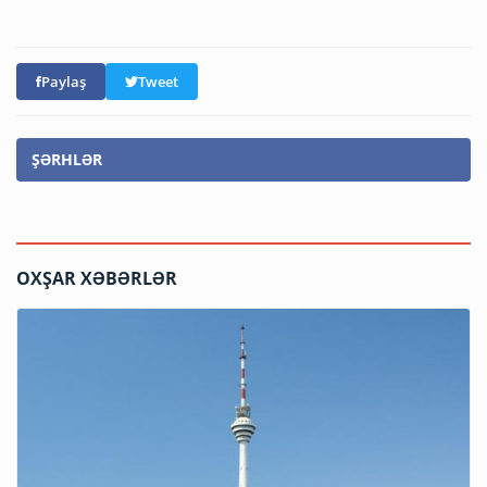
Paylaş
Tweet
ŞƏRHLƏR
OXŞAR XƏBƏRLƏR