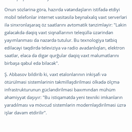
Onun sözlərinə görə, hazırda vətəndaşların istifadə etdiyi
mobil telefonlar internet vasitəsilə beynəlxalq vaxt serverləri
ilə sinxronlaşaraq öz saatlarını avtomatik tənzimləyir: "Lakin
gələcəkdə dəqiq vaxt siqnallarının teleqüllə üzərindən
yayımlanması da nəzərdə tutulur. Bu texnologiya tətbiq
ediləcəyi təqdirdə televiziya və radio avadanlıqları, elektron
saatlar, eləcə də digər qurğular dəqiq vaxt məlumatlarını
birbaşa qəbul edə biləcək".
Ş. Abbasov bildirib ki, vaxt etalonlarının inkişafı və
ötürülməsi sistemlərinin təkmilləşdirilməsi ölkədə ölçmə
infrastrukturunun gücləndirilməsi baxımından mühüm
əhəmiyyət daşıyır: "Bu istiqamətdə yeni texniki imkanların
yaradılması və mövcud sistemlərin modernləşdirilməsi üzrə
işlər davam etdirilir".