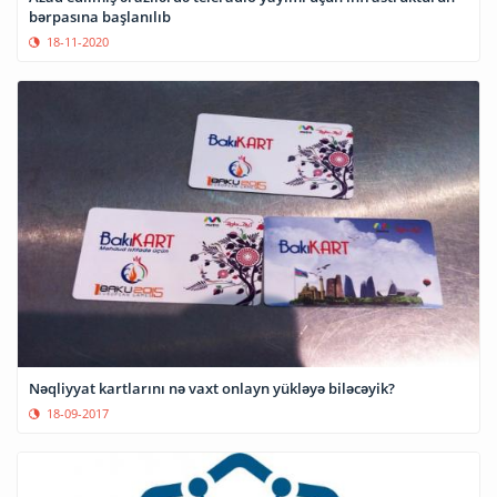
bərpasına başlanılıb
18-11-2020
Nəqliyyat kartlarını nə vaxt onlayn yükləyə biləcəyik?
18-09-2017