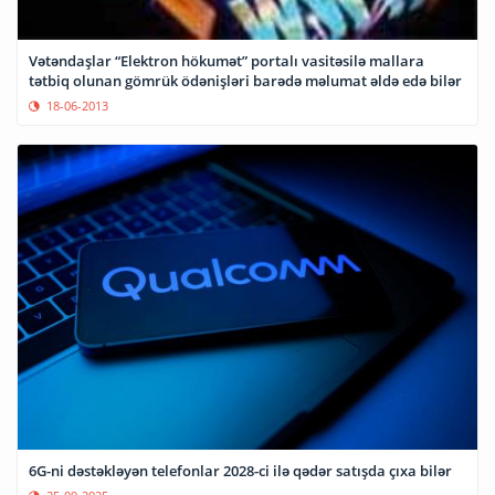
Vətəndaşlar “Elektron hökumət” portalı vasitəsilə mallara
tətbiq olunan gömrük ödənişləri barədə məlumat əldə edə bilər
18-06-2013
6G-ni dəstəkləyən telefonlar 2028-ci ilə qədər satışda çıxa bilər