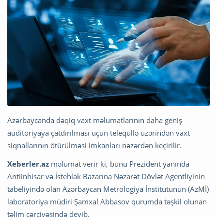
Azərbaycanda dəqiq vaxt məlumatlarının daha geniş
auditoriyaya çatdırılması üçün teleqüllə üzərindən vaxt
siqnallarının ötürülməsi imkanları nəzərdən keçirilir.
Xeberler.az
məlumat verir ki, bunu Prezident yanında
Antiinhisar və İstehlak Bazarına Nəzarət Dövlət Agentliyinin
tabeliyində olan Azərbaycan Metrologiya İnstitutunun (AzMİ)
laboratoriya müdiri Şamxal Abbasov qurumda təşkil olunan
təlim çərçivəsində deyib.