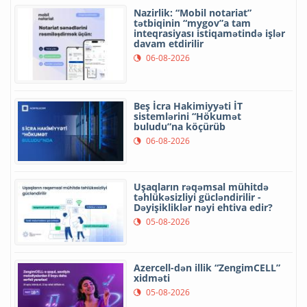
Nazirlik: “Mobil notariat”
tətbiqinin “mygov”a tam
inteqrasiyası istiqamətində işlər
davam etdirilir
06-08-2026
Beş İcra Hakimiyyəti İT
sistemlərini “Hökumət
buludu”na köçürüb
06-08-2026
Uşaqların rəqəmsal mühitdə
təhlükəsizliyi gücləndirilir -
Dəyişikliklər nəyi ehtiva edir?
05-08-2026
Azercell-dən illik “ZengimCELL”
xidməti
05-08-2026