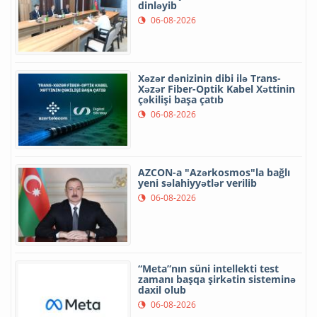
dinləyib
06-08-2026
Xəzər dənizinin dibi ilə Trans-
Xəzər Fiber-Optik Kabel Xəttinin
çəkilişi başa çatıb
06-08-2026
AZCON-a "Azərkosmos"la bağlı
yeni səlahiyyətlər verilib
06-08-2026
“Meta”nın süni intellekti test
zamanı başqa şirkətin sisteminə
daxil olub
06-08-2026