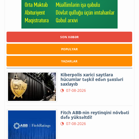
SON XƏBƏR
POPULYAR
YAZARLAR
Kiberpolis xarici saytlara
hücumlar təşkil edən şəxsləri
saxlayıb
07-08-2026
Fitch ABB-nin reytinqini növbəti
dəfə yüksəltdi!
07-08-2026