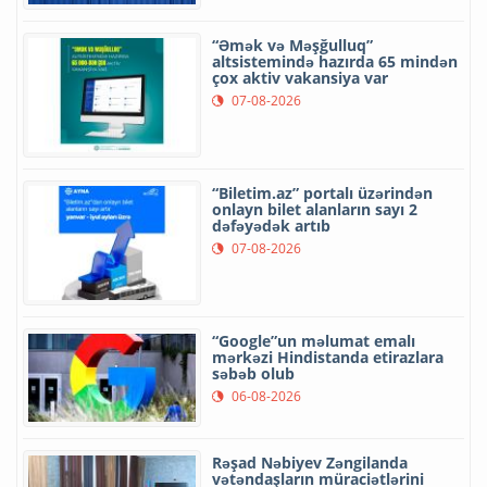
“Əmək və Məşğulluq”
altsistemində hazırda 65 mindən
çox aktiv vakansiya var
07-08-2026
“Biletim.az” portalı üzərindən
onlayn bilet alanların sayı 2
dəfəyədək artıb
07-08-2026
“Google”un məlumat emalı
mərkəzi Hindistanda etirazlara
səbəb olub
06-08-2026
Rəşad Nəbiyev Zəngilanda
vətəndaşların müraciətlərini