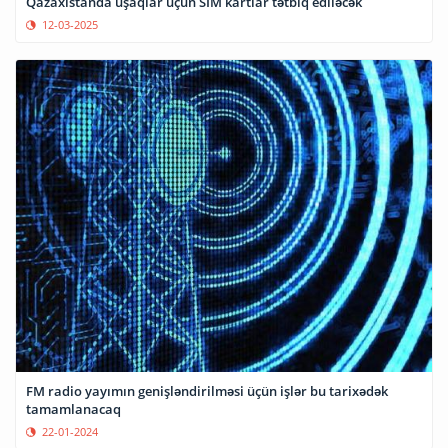
Qazaxıstanda uşaqlar üçün SİM kartlar tətbiq ediləcək
12-03-2025
FM radio yayımın genişləndirilməsi üçün işlər bu tarixədək
tamamlanacaq
22-01-2024