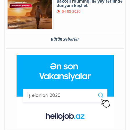
Bakcell rouminqi ilə yay tətilində
dünyanı kəşf et
04-08-2026
Bütün xəbərlər