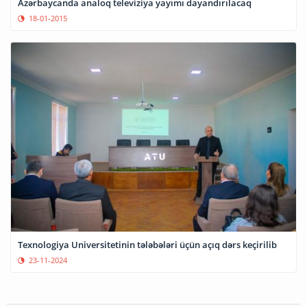
Azərbaycanda analoq televiziya yayımı dayandırılacaq
18-01-2015
Texnologiya Universitetinin tələbələri üçün açıq dərs keçirilib
23-11-2024