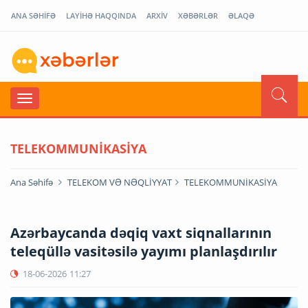
ANA SƏHİFƏ
LAYİHƏ HAQQINDA
ARXİV
XƏBƏRLƏR
ƏLAQƏ
TELEKOMMUNİKASİYA
Ana Səhifə
TELEKOM VƏ NƏQLİYYAT
TELEKOMMUNİKASİYA
Azərbaycanda dəqiq vaxt siqnallarının
teleqüllə vasitəsilə yayımı planlaşdırılır
18-06-2026
11:27