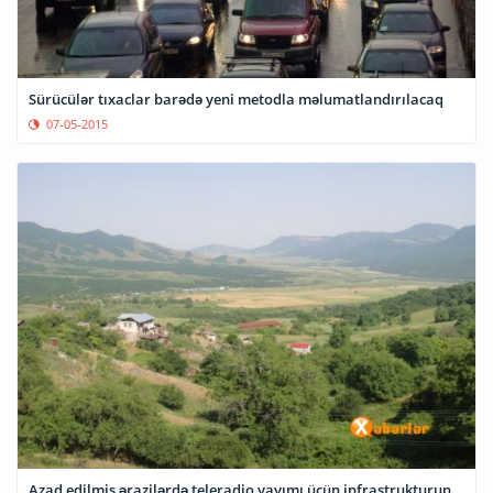
Sürücülər tıxaclar barədə yeni metodla məlumatlandırılacaq
07-05-2015
Azad edilmiş ərazilərdə teleradio yayımı üçün infrastrukturun