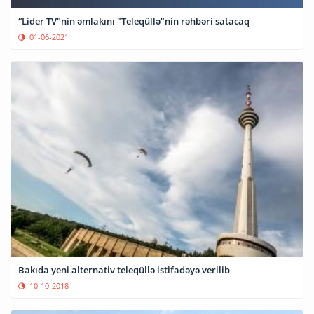
“Lider TV"nin əmlakını "Teleqüllə"nin rəhbəri satacaq
01-06-2021
Bakıda yeni alternativ teleqüllə istifadəyə verilib
10-10-2018