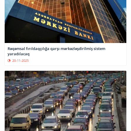
Rəqəmsal fırıldaqçılığa qarşı mərkəzləşdirilmiş sistem
yaradılacaq
20-11-2025