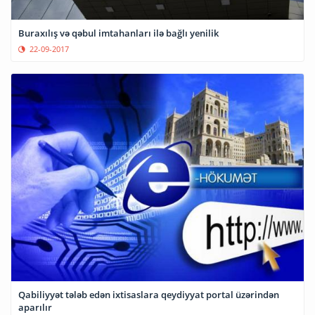
Buraxılış və qəbul imtahanları ilə bağlı yenilik
22-09-2017
Qabiliyyət tələb edən ixtisaslara qeydiyyat portal üzərindən
aparılır