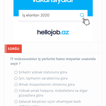
SORĞU
İT mütəxəssislər iş yerlərini hansı meyarlar əsasında
seçir ?
Şirkətin yüksək statusuna görə
İşin, layihənin xarakterinə görə
Əmək müqaviləsinin olmasına görə
Yüksək əmək haqqına, mükafatlara və digər
güzəştlərə görə
Gələcək karyerası üçün əhəmiyyət kəsb