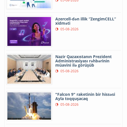
05-08-2026
Azercell-dən illik “ZengimCELL”
xidməti
05-08-2026
Nazir Qazaxıstanın Prezident
Administrasiyası rəhbərinin
müavini ilə görüşüb
05-08-2026
"Falcon 9" raketinin bir hissəsi
Ayla toqquşacaq
05-08-2026