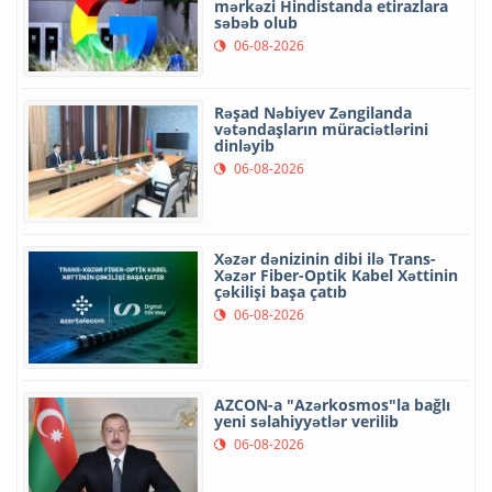
mərkəzi Hindistanda etirazlara
səbəb olub
06-08-2026
Rəşad Nəbiyev Zəngilanda
vətəndaşların müraciətlərini
dinləyib
06-08-2026
Xəzər dənizinin dibi ilə Trans-
Xəzər Fiber-Optik Kabel Xəttinin
çəkilişi başa çatıb
06-08-2026
AZCON-a "Azərkosmos"la bağlı
yeni səlahiyyətlər verilib
06-08-2026