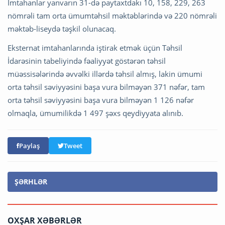
İmtahanlar yanvarın 31-də paytaxtdakı 10, 158, 229, 263
nömrəli tam orta ümumtəhsil məktəblərində və 220 nömrəli
məktəb-liseydə təşkil olunacaq.
Eksternat imtahanlarında iştirak etmək üçün Təhsil
İdarəsinin tabeliyində fəaliyyət göstərən təhsil
müəssisələrində əvvəlki illərdə təhsil almış, lakin ümumi
orta təhsil səviyyəsini başa vura bilməyən 371 nəfər, tam
orta təhsil səviyyəsini başa vura bilməyən 1 126 nəfər
olmaqla, ümumilikdə 1 497 şəxs qeydiyyata alınıb.
Paylaş
Tweet
ŞƏRHLƏR
OXŞAR XƏBƏRLƏR