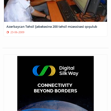
Azərbaycan Təhsil Şəbəkəsinə 200 təhsil müəssisəsi qoşulub
23-06-2009