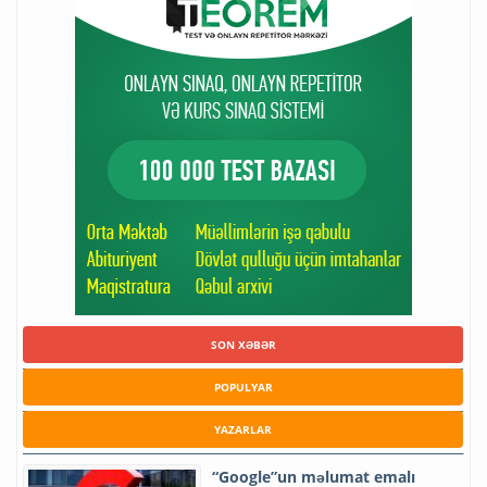
SON XƏBƏR
POPULYAR
YAZARLAR
“Google”un məlumat emalı