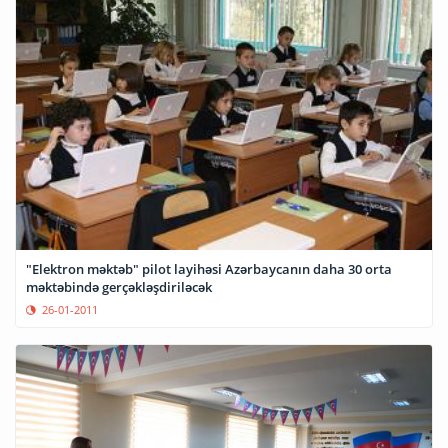
"Elektron məktəb" pilot layihəsi Azərbaycanın daha 30 orta
məktəbində gerçəkləşdiriləcək
26-01-2011