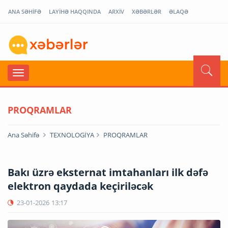
ANA SƏHİFƏ
LAYİHƏ HAQQINDA
ARXİV
XƏBƏRLƏR
ƏLAQƏ
PROQRAMLAR
Ana Səhifə
TEXNOLOGİYA
PROQRAMLAR
Bakı üzrə eksternat imtahanları ilk dəfə
elektron qaydada keçiriləcək
23-01-2026
13:17