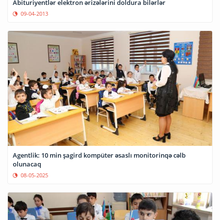
Abituriyentlər elektron ərizələrini doldura bilərlər
09-04-2013
Agentlik: 10 min şagird kompüter əsaslı monitorinqə cəlb
olunacaq
08-05-2025