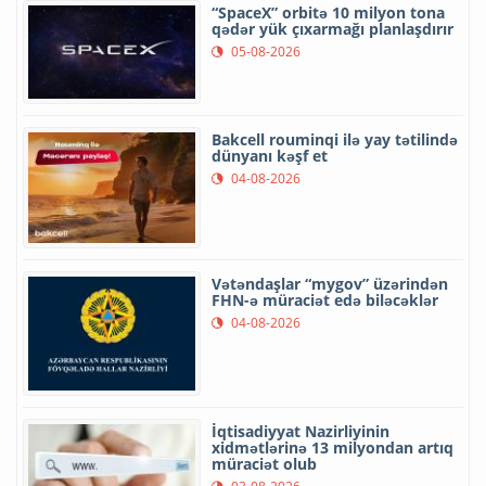
“SpaceX” orbitə 10 milyon tona
qədər yük çıxarmağı planlaşdırır
05-08-2026
Bakcell rouminqi ilə yay tətilində
dünyanı kəşf et
04-08-2026
Vətəndaşlar “mygov” üzərindən
FHN-ə müraciət edə biləcəklər
04-08-2026
İqtisadiyyat Nazirliyinin
xidmətlərinə 13 milyondan artıq
müraciət olub