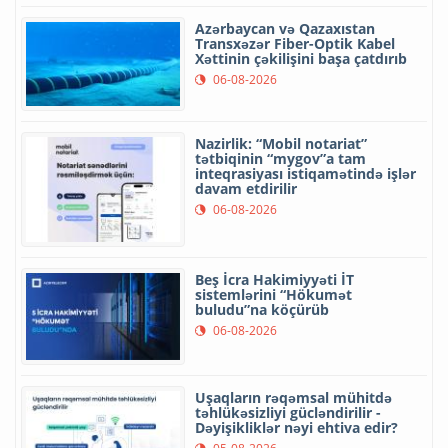
Azərbaycan və Qazaxıstan
Transxəzər Fiber-Optik Kabel
Xəttinin çəkilişini başa çatdırıb
06-08-2026
Nazirlik: “Mobil notariat”
tətbiqinin “mygov”a tam
inteqrasiyası istiqamətində işlər
davam etdirilir
06-08-2026
Beş İcra Hakimiyyəti İT
sistemlərini “Hökumət
buludu”na köçürüb
06-08-2026
Uşaqların rəqəmsal mühitdə
təhlükəsizliyi gücləndirilir -
Dəyişikliklər nəyi ehtiva edir?