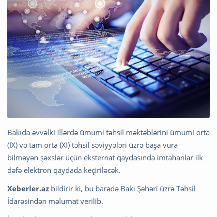
Bakıda əvvəlki illərdə ümumi təhsil məktəblərini ümumi orta
(IX) və tam orta (XI) təhsil səviyyələri üzrə başa vura
bilməyən şəxslər üçün eksternat qaydasında imtahanlar ilk
dəfə elektron qaydada keçiriləcək.
Xeberler.az
bildirir ki, bu barədə Bakı Şəhəri üzrə Təhsil
İdarəsindən məlumat verilib.