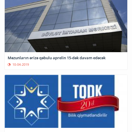
Məzunların ərizə qəbulu aprelin 15-dək davam edəcək
10-04-2019