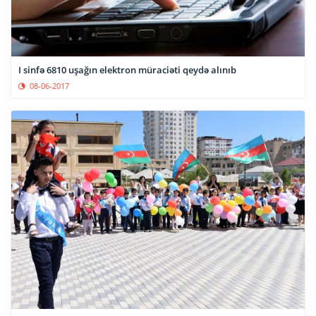
I sinfə 6810 uşağın elektron müraciəti qeydə alınıb
08-06-2017