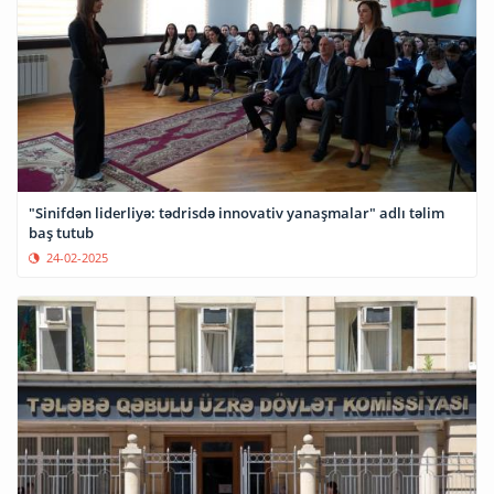
"Sinifdən liderliyə: tədrisdə innovativ yanaşmalar" adlı təlim
baş tutub
24-02-2025