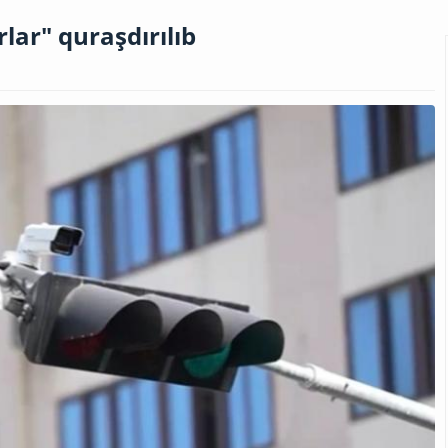
rlar" quraşdırılıb