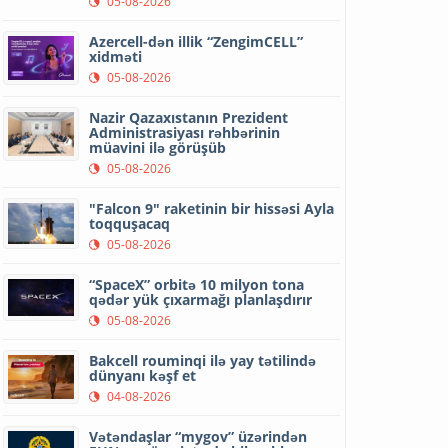
05-08-2026
Azercell-dən illik “ZengimCELL”
xidməti
05-08-2026
Nazir Qazaxıstanın Prezident
Administrasiyası rəhbərinin
müavini ilə görüşüb
05-08-2026
"Falcon 9" raketinin bir hissəsi Ayla
toqquşacaq
05-08-2026
“SpaceX” orbitə 10 milyon tona
qədər yük çıxarmağı planlaşdırır
05-08-2026
Bakcell rouminqi ilə yay tətilində
dünyanı kəşf et
04-08-2026
Vətəndaşlar “mygov” üzərindən