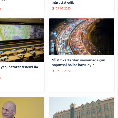
müraciət edib
29-08-2023
0
NİİM tıxaclardan yayınmaq üçün
rəqəmsal həllər hazırlayır
yeni nəzarət sistemi ilə
07-12-2022
5