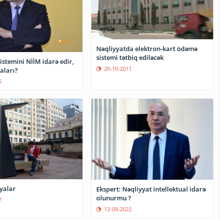
Nəqliyyatda elektron-kart ödəmə
sistemi tətbiq ediləcək
istemini NİİM idarə edir,
20-10-2011
aları?
5
yalar
Ekspert: Nəqliyyat intellektual idarə
olunurmu ?
7
12-09-2022