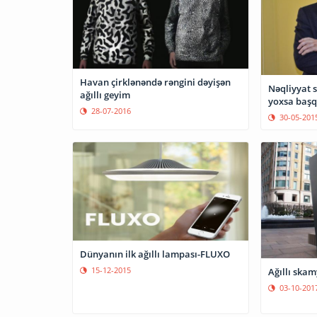
Havan çirklənəndə rəngini dəyişən
Nəqliyyat s
ağıllı geyim
yoxsa başq
28-07-2016
30-05-201
Dünyanın ilk ağıllı lampası-FLUXO
15-12-2015
Ağıllı skam
03-10-201