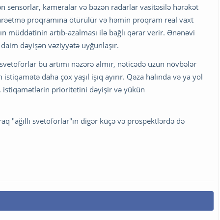
ilən sensorlar, kameralar və bəzən radarlar vasitəsilə hərəkət
darəetmə proqramına ötürülür və həmin proqram real vaxt
ın müddətinin artıb-azalması ilə bağlı qərar verir. Ənənəvi
sə daim dəyişən vəziyyətə uyğunlaşır.
i svetoforlar bu artımı nəzərə almır, nəticədə uzun növbələr
istiqamətə daha çox yaşıl işıq ayırır. Qəza halında və ya yol
 istiqamətlərin prioritetini dəyişir və yükün
raq "ağıllı svetoforlar"ın digər küçə və prospektlərdə də