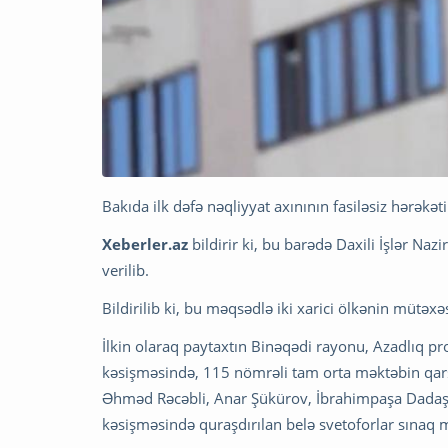
Bakıda ilk dəfə nəqliyyat axınının fasiləsiz hərəkəti
Xeberler.az
bildirir ki, bu barədə Daxili İşlər Na
verilib.
Bildirilib ki, bu məqsədlə iki xarici ölkənin mütəxəss
İlkin olaraq paytaxtın Binəqədi rayonu, Azadlıq p
kəsişməsində, 115 nömrəli tam orta məktəbin qarş
Əhməd Rəcəbli, Anar Şükürov, İbrahimpaşa Dadaş
kəsişməsində quraşdırılan belə svetoforlar sınaq m