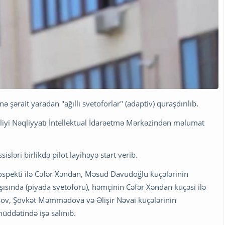
nə şərait yaradan "ağıllı svetoforlar" (adaptiv) quraşdırılıb.
zirliyi Nəqliyyatı İntellektual İdarəetmə Mərkəzindən məlumat
isləri birlikdə pilot layihəyə start verib.
rospekti ilə Cəfər Xəndan, Məsud Davudoğlu küçələrinin
ısında (piyada svetoforu), həmçinin Cəfər Xəndan küçəsi ilə
ov, Şövkət Məmmədova və Əlişir Nəvai küçələrinin
üddətində işə salınıb.