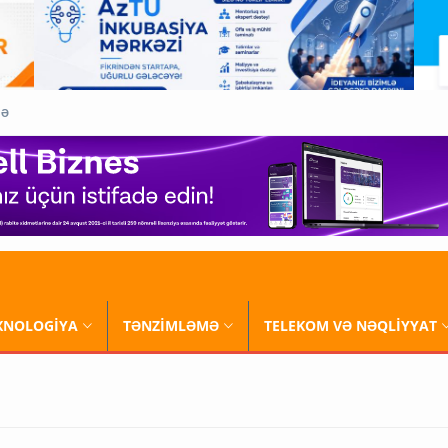
QƏ
XNOLOGİYA
TƏNZİMLƏMƏ
TELEKOM VƏ NƏQLİYYAT