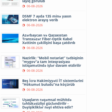
layiq görülüb
06-08-2026
DSMF 7 ayda 135 minə yaxın
elektron arayış verib
06-08-2026
Azərbaycan və Qazaxıstan
Transxəzər Fiber-Optik Kabel
Xəttinin çəkilişini başa çatdırıb
06-08-2026
Nazirlik: “Mobil notariat” tətbiqinin
“mygov”a tam inteqrasiyası
istiqamətində işlər davam etdirilir
06-08-2026
Beş İcra Hakimiyyəti İT sistemlərini
“Hökumət buludu”na köçürüb
06-08-2026
Uşaqların rəqəmsal mühitdə
təhlükəsizliyi gücləndirilir -
Dəyişikliklər nəyi ehtiva edir?