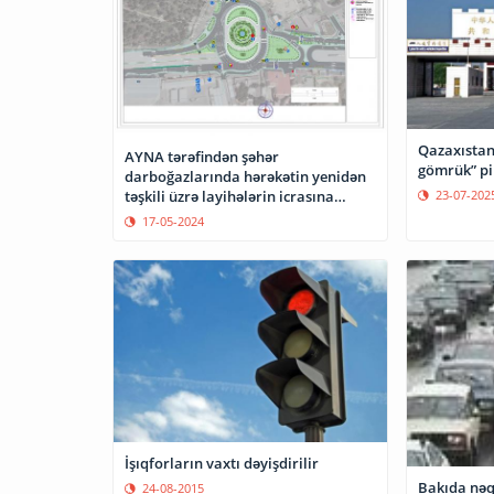
Qazaxıstan-
AYNA tərəfindən şəhər
gömrük” pil
darboğazlarında hərəkətin yenidən
23-07-202
təşkili üzrə layihələrin icrasına
başlanılıb
17-05-2024
İşıqforların vaxtı dəyişdirilir
Bakıda nəql
24-08-2015