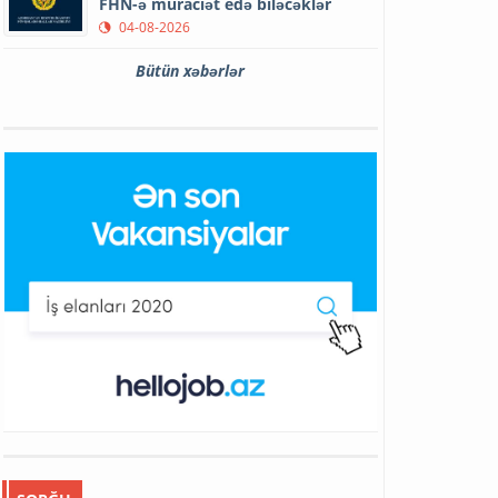
FHN-ə müraciət edə biləcəklər
04-08-2026
Bütün xəbərlər