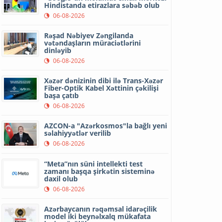
Hindistanda etirazlara səbəb olub
06-08-2026
Rəşad Nəbiyev Zəngilanda
vətəndaşların müraciətlərini
dinləyib
06-08-2026
Xəzər dənizinin dibi ilə Trans-Xəzər
Fiber-Optik Kabel Xəttinin çəkilişi
başa çatıb
06-08-2026
AZCON-a "Azərkosmos"la bağlı yeni
səlahiyyətlər verilib
06-08-2026
“Meta”nın süni intellekti test
zamanı başqa şirkətin sisteminə
daxil olub
06-08-2026
Azərbaycanın rəqəmsal idarəçilik
model iki beynəlxalq mükafata