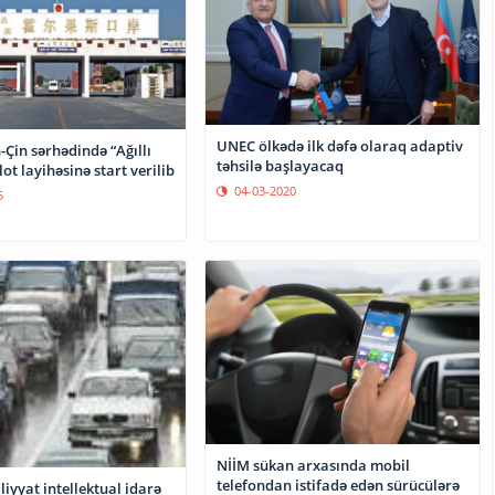
UNEC ölkədə ilk dəfə olaraq adaptiv
Çin sərhədində “Ağıllı
təhsilə başlayacaq
ot layihəsinə start verilib
04-03-2020
5
NİİM sükan arxasında mobil
telefondan istifadə edən sürücülərə
iyyat intellektual idarə