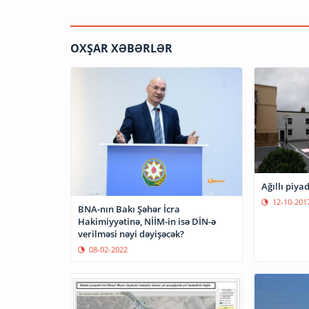
OXŞAR XƏBƏRLƏR
Ağıllı piya
12-10-201
BNA-nın Bakı Şəhər İcra
Hakimiyyətinə, NİİM-in isə DİN-ə
verilməsi nəyi dəyişəcək?
08-02-2022