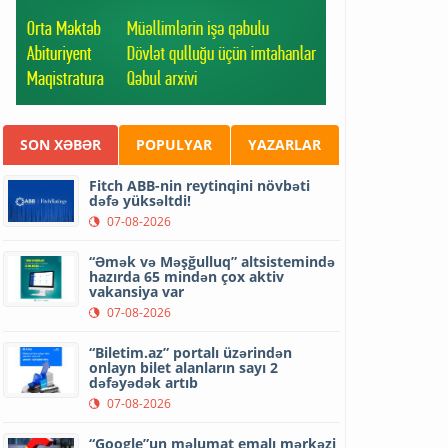
SON XƏBƏR
POPULYAR
YAZARLAR
Fitch ABB-nin reytinqini növbəti
dəfə yüksəltdi!
07-08-2026
“Əmək və Məşğulluq” altsistemində
hazırda 65 mindən çox aktiv
vakansiya var
07-08-2026
“Biletim.az” portalı üzərindən
onlayn bilet alanların sayı 2
dəfəyədək artıb
07-08-2026
“Google”un məlumat emalı mərkəzi