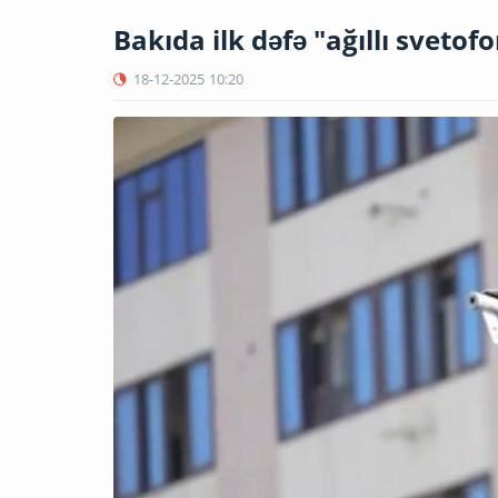
Bakıda ilk dəfə "ağıllı svetofo
18-12-2025
10:20