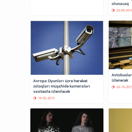
olunacaq
20-09-201
Avtobuslar 
izlənəcək
Avropa Oyunları üzrə hərəkət
zolaqları müşahidə kameraları
20-10-201
vasitəsilə izləniləcək
19-05-2015