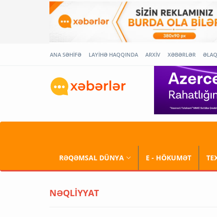
ANA SƏHİFƏ
LAYİHƏ HAQQINDA
ARXİV
XƏBƏRLƏR
ƏLA
RƏQƏMSAL DÜNYA
E - HÖKUMƏT
TE
NƏQLİYYAT