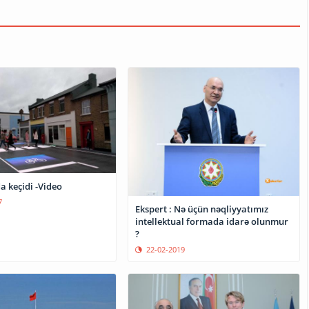
da keçidi -Video
7
Ekspert : Nə üçün nəqliyyatımız
intellektual formada idarə olunmur
?
22-02-2019