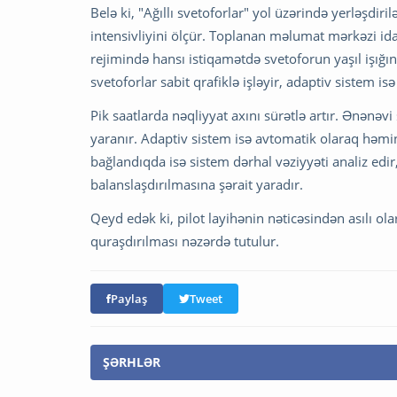
Belə ki, "Ağıllı svetoforlar" yol üzərində yerləşdir
intensivliyini ölçür. Toplanan məlumat mərkəzi i
rejimində hansı istiqamətdə svetoforun yaşıl işığın
svetoforlar sabit qrafiklə işləyir, adaptiv sistem i
Pik saatlarda nəqliyyat axını sürətlə artır. Ənənəv
yaranır. Adaptiv sistem isə avtomatik olaraq həmin 
bağlandıqda isə sistem dərhal vəziyyəti analiz edir,
balanslaşdırılmasına şərait yaradır.
Qeyd edək ki, pilot layihənin nəticəsindən asılı ola
quraşdırılması nəzərdə tutulur.
Paylaş
Tweet
ŞƏRHLƏR