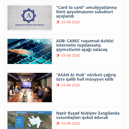
"Card to card" əməliyyatlarına
limit qoyulmasının səbəbləri
açıqlanıb
03-08-2026
ADB: CAREC rəqəmsal dəhlizi
internetin topdansatış
qiymətlərini aşağı salacaq
03-08-2026
“ASAN AI Hub” növbəti çağırış
üzrə qalib həll müəyyən edib
03-08-2026
Nazir Rəşad Nəbiyev Zəngilanda
vətəndaşları qəbul edəcək
03-08-2026