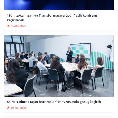
"Süni zəka İnsan və Transformasiya üçün” adlı konfrans
keçiriləcək
12-06-2025
4SİM “Gələcək üçün bacarıqlar” mövzusunda görüş keçirib
05-06-2026