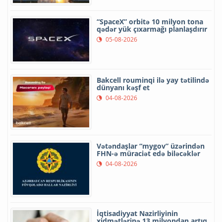
“SpaceX” orbitə 10 milyon tona
qədər yük çıxarmağı planlaşdırır
05-08-2026
Bakcell rouminqi ilə yay tətilində
dünyanı kəşf et
04-08-2026
Vətəndaşlar “mygov” üzərindən
FHN-ə müraciət edə biləcəklər
04-08-2026
İqtisadiyyat Nazirliyinin
xidmətlərinə 13 milyondan artıq