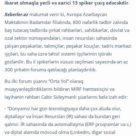
ibarət olmaqla yerli və
xarici 13 spiker çıxış edəcəkdir
.
Xeberler.az
məlumat verir ki, Avropa Azərbaycan
Məktəbinin Badamdar filialında, 800 nəfərlik tədbir zalında
baş tutacaq tədbirdə şirkət rəhbərləri, sahibkarlar, dövlət və
özəl sektor nümayəndələri, insan resursları sahəsində
çalışan peşəkarlar, təlimçilər, peşəkar kouçlar, tədris mərkəzi
işçiləri, bu sahə üzrə təhsil sistemi işçilərinin iştirakı
gözlənilir. Bu il spikerlərin xüsusi seçilməsi sayəsində ən az
300 şirkətin foruma qatılacağı planlaşdırılıb.
Bu ilki forum şüarını “Orta Yol” olaraq
müəyyənləşdirdiklərini bildirən MİRF həmtəsisçisi və
layihənin rəhbəri Cabir Süleymanlı şüarlarını belə izah edir:
- “Dünyamız hər gün texnologiyaya daha çox aludə olur,
dijitallaşır və İnsan Resursları (İR) sahəsi də bundan geri
qalmır. İR sahəsində də avtomallaşma (ERP proqramlar və s.)
və dijital aləmdə mövcud olma (Linkedin, digər sosial