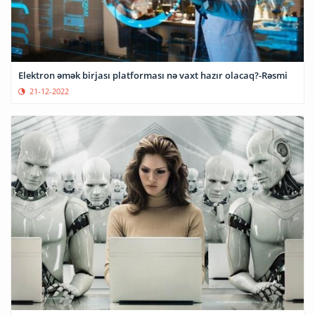
Elektron əmək birjası platforması nə vaxt hazır olacaq?-Rəsmi
21-12-2022