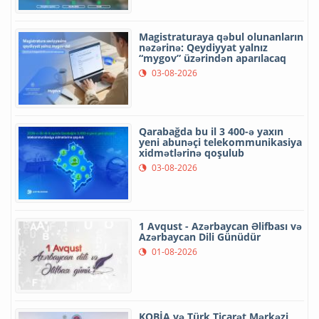
Magistraturaya qəbul olunanların
nəzərinə: Qeydiyyat yalnız
“mygov” üzərindən aparılacaq
03-08-2026
Qarabağda bu il 3 400-ə yaxın
yeni abunəçi telekommunikasiya
xidmətlərinə qoşulub
03-08-2026
1 Avqust - Azərbaycan Əlifbası və
Azərbaycan Dili Günüdür
01-08-2026
KOBİA və Türk Ticarət Mərkəzi