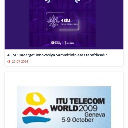
4SİM "InMerge" İnnovasiya Sammitinin əsas tərəfdaşıdır
25-09-2024