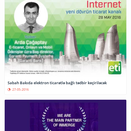
Sabah Bakıda elektron ticarətlə bağlı tədbir keçiriləcək
27-05-2016