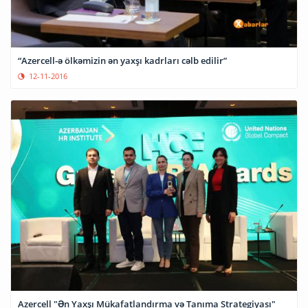
“Azercell-ə ölkəmizin ən yaxşı kadrları cəlb edilir”
12-11-2016
Azercell "Ən Yaxşı Mükafatlandırma və Tanıma Strategiyası"