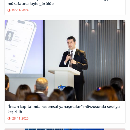
mükafatına layiq görülüb
02-11-2024
“İnsan kapitalında rəqəmsal yanaşmalar” mövzusunda sessiya
keçirilib
28-11-2025