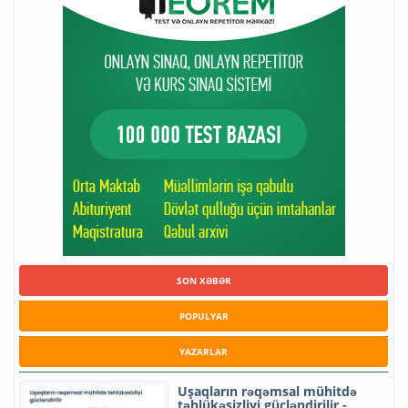
SON XƏBƏR
POPULYAR
YAZARLAR
Uşaqların rəqəmsal mühitdə
təhlükəsizliyi gücləndirilir -