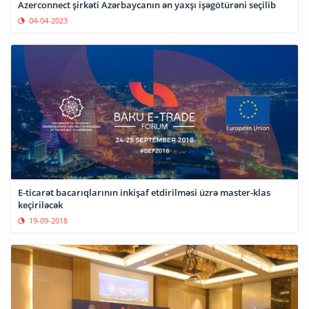
Azerconnect şirkəti Azərbaycanın ən yaxşı işəgötürəni seçilib
04-04-2023
E-ticarət bacarıqlarının inkişaf etdirilməsi üzrə master-klas
keçiriləcək
19-09-2018