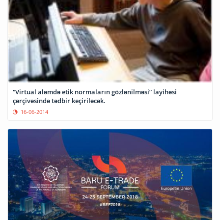
“Virtual aləmdə etik normaların gözlənilməsi” layihəsi
çərçivəsində tədbir keçiriləcək.
16-06-2014