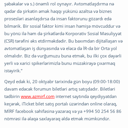
şəbəkələr və s.) önəmli rol oynayır. Avtomatlaşdırma nə
qədər də şirkətin əmək haqqı yükünü azaltsa və biznes
prosesləri asanlaşdırsa da insan faktorunu gözardı edə
bilmərik. Bir sosial faktor kimi insan həmişə mövcuddur və
bu yönü ilə həm də şirkətlərdə Korporativ Sosial Məsuliyyət
(CSR) tərəfini əks etdirməkdədir. Bu baxımdan dijitallaşan və
avtomatlaşan iş dünyasında və eləcə də İR-da bir Orta yol
olmalıdır. Biz də vurğumuzu buna etmək, bu ilki çox dəyərli
yerli və xarici spikerlərimizlə bunu müzakirəyə çıxarmaq
istəyirik.”
Qeyd edək ki, 20 oktyabr tarixində gün boyu (09:00-18:00)
davam edəcək forumun biletləri artıq satışdadır. Biletləri
tədbirin
www.azmirf.com
internet saytında qeydiyyatdan
keçərək, iTicket bilet satış portalı üzərindən online olaraq,
MİRF facebook səhifəsinə yazaraq və ya +994 50 254 56 86
nömrəsi ilə əlaqə saxlayaraq əldə etmək mümkündür.