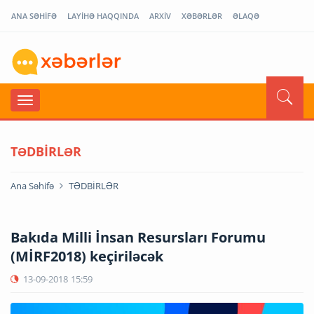
ANA SƏHİFƏ
LAYİHƏ HAQQINDA
ARXİV
XƏBƏRLƏR
ƏLAQƏ
TƏDBİRLƏR
Ana Səhifə
TƏDBİRLƏR
Bakıda Milli İnsan Resursları Forumu
(MİRF2018) keçiriləcək
13-09-2018
15:59