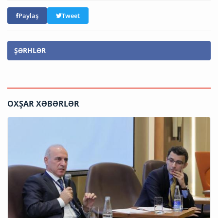
Paylaş
Tweet
ŞƏRHLƏR
OXŞAR XƏBƏRLƏR