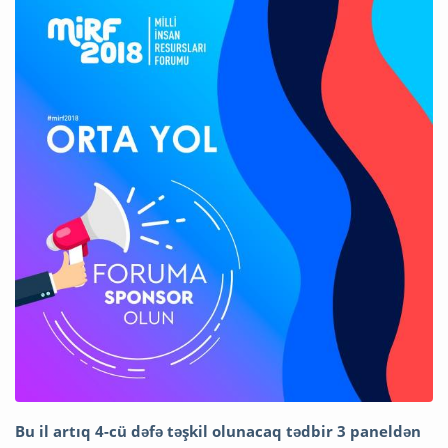
Bu il artıq 4-cü dəfə təşkil olunacaq tədbir 3 paneldən