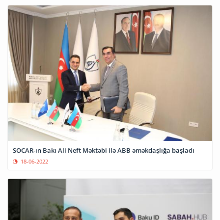
SOCAR-ın Bakı Ali Neft Məktəbi ilə ABB əməkdaşlığa başladı
18-06-2022