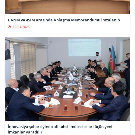
BANM və 4SİM arasında Anlaşma Memorandumu imzalanıb
14-04-2025
İnnovasiya şəhərciyində ali təhsil müəssisələri üçün yeni
imkanlar yaradılır