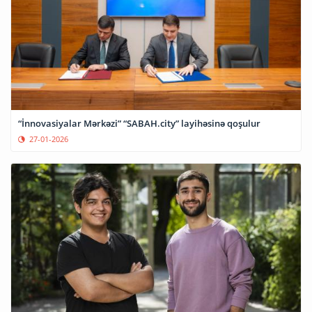
“İnnovasiyalar Mərkəzi” “SABAH.city” layihəsinə qoşulur
27-01-2026