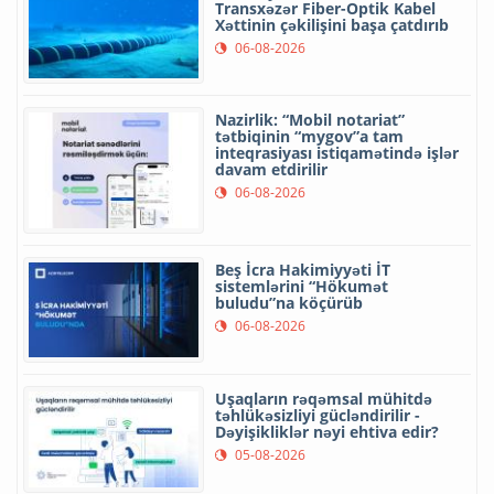
Transxəzər Fiber-Optik Kabel
Xəttinin çəkilişini başa çatdırıb
06-08-2026
Nazirlik: “Mobil notariat”
tətbiqinin “mygov”a tam
inteqrasiyası istiqamətində işlər
davam etdirilir
06-08-2026
Beş İcra Hakimiyyəti İT
sistemlərini “Hökumət
buludu”na köçürüb
06-08-2026
Uşaqların rəqəmsal mühitdə
təhlükəsizliyi gücləndirilir -
Dəyişikliklər nəyi ehtiva edir?
05-08-2026