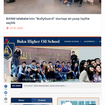
BANM tələbələrinin "BullyGuard" startapı ən yaxşı layihə
seçilib
27-01-2025