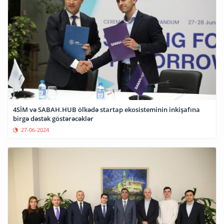
4SİM və SABAH.HUB ölkədə startap ekosisteminin inkişafına
birgə dəstək göstərəcəklər
27-06-2024