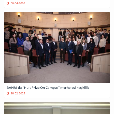
30-04-2026
BANM-da “Hult Prize On Campus” mərhələsi keçirilib
18-02-2025