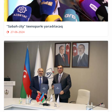
"Sabah city" texnoparkı yaradılacaq
27-06-2024