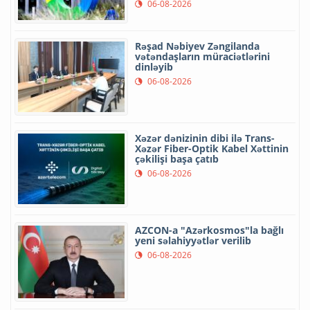
06-08-2026
Rəşad Nəbiyev Zəngilanda
vətəndaşların müraciətlərini
dinləyib
06-08-2026
Xəzər dənizinin dibi ilə Trans-
Xəzər Fiber-Optik Kabel Xəttinin
çəkilişi başa çatıb
06-08-2026
AZCON-a "Azərkosmos"la bağlı
yeni səlahiyyətlər verilib
06-08-2026