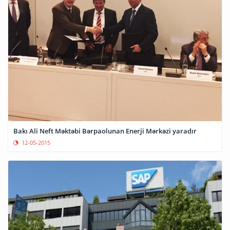
Bakı Ali Neft Məktəbi Bərpaolunan Enerji Mərkəzi yaradır
12-05-2015