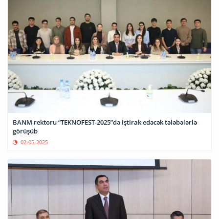
BANM rektoru “TEKNOFEST-2025”də iştirak edəcək tələbələrlə
görüşüb
02-05-2025