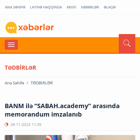
ANA SƏHİFƏ
LAYİHƏ HAQQINDA
ARXİV
XƏBƏRLƏR
ƏLAQƏ
TƏDBİRLƏR
Ana Səhifə
TƏDBİRLƏR
BANM ilə “SABAH.academy” arasında
memorandum imzalanıb
28-11-2024
11:39