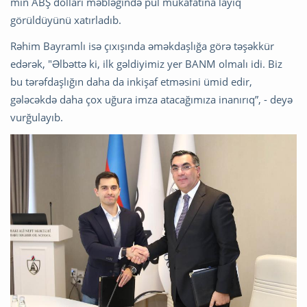
min ABŞ dolları məbləğində pul mükafatına layiq
görüldüyünü xatırladıb.
Rəhim Bayramlı isə çıxışında əməkdaşlığa görə təşəkkür
edərək, "Əlbəttə ki, ilk gəldiyimiz yer BANM olmalı idi. Biz
bu tərəfdaşlığın daha da inkişaf etməsini ümid edir,
gələcəkdə daha çox uğura imza atacağımıza inanırıq”, - deyə
vurğulayıb.