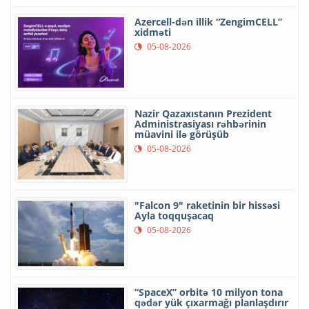
Azercell-dən illik “ZengimCELL”
xidməti
05-08-2026
Nazir Qazaxıstanın Prezident
Administrasiyası rəhbərinin
müavini ilə görüşüb
05-08-2026
"Falcon 9" raketinin bir hissəsi
Ayla toqquşacaq
05-08-2026
“SpaceX” orbitə 10 milyon tona
qədər yük çıxarmağı planlaşdırır