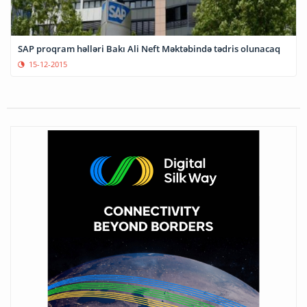
SAP proqram həlləri Bakı Ali Neft Məktəbində tədris olunacaq
15-12-2015