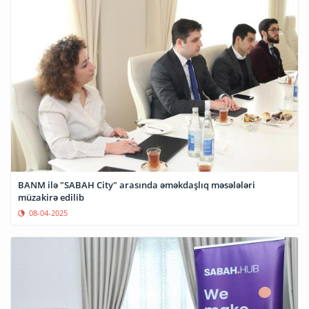
BANM ilə "SABAH City" arasında əməkdaşlıq məsələləri
müzakirə edilib
08-04-2025