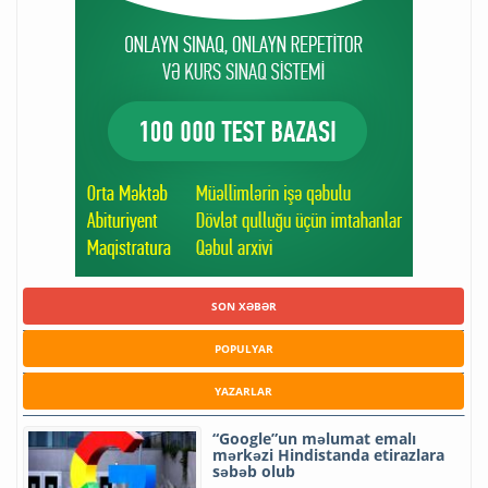
SON XƏBƏR
POPULYAR
YAZARLAR
“Google”un məlumat emalı
mərkəzi Hindistanda etirazlara
səbəb olub