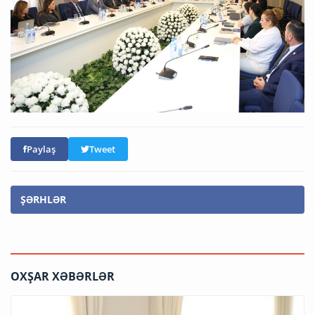
Paylaş
Tweet
ŞƏRHLƏR
OXŞAR XƏBƏRLƏR