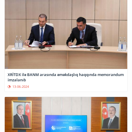
XRİTDX ilə BANM arasında əməkdaşlıq haqqında memorandum
imzalanıb
13-06-2024