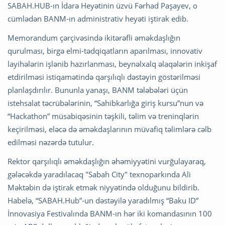
SABAH.HUB-ın İdarə Heyətinin üzvü Fərhad Paşayev, o
cümlədən BANM-ın administrativ heyəti iştirak edib.
Memorandum çərçivəsində ikitərəfli əməkdaşlığın
qurulması, birgə elmi-tədqiqatların aparılması, innovativ
layihələrin işlənib hazırlanması, beynəlxalq əlaqələrin inkişaf
etdirilməsi istiqamətində qarşılıqlı dəstəyin göstərilməsi
planlaşdırılır. Bununla yanaşı, BANM tələbələri üçün
istehsalat təcrübələrinin, “Sahibkarlığa giriş kursu”nun və
“Hackathon” müsabiqəsinin təşkili, təlim və treninqlərin
keçirilməsi, eləcə də əməkdaşlarının müvafiq təlimlərə cəlb
edilməsi nəzərdə tutulur.
Rektor qarşılıqlı əməkdaşlığın əhəmiyyətini vurğulayaraq,
gələcəkdə yaradılacaq "Sabah City" texnoparkında Ali
Məktəbin də iştirak etmək niyyətində olduğunu bildirib.
Habelə, “SABAH.Hub”-un dəstəyilə yaradılmış “Baku ID”
İnnovasiya Festivalında BANM-ın hər iki komandasının 100