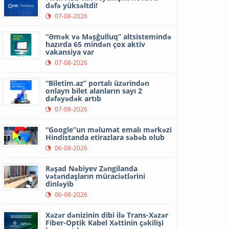
dəfə yüksəltdi!
07-08-2026
“Əmək və Məşğulluq” altsistemində
hazırda 65 mindən çox aktiv
vakansiya var
07-08-2026
“Biletim.az” portalı üzərindən
onlayn bilet alanların sayı 2
dəfəyədək artıb
07-08-2026
“Google”un məlumat emalı mərkəzi
Hindistanda etirazlara səbəb olub
06-08-2026
Rəşad Nəbiyev Zəngilanda
vətəndaşların müraciətlərini
dinləyib
06-08-2026
Xəzər dənizinin dibi ilə Trans-Xəzər
Fiber-Optik Kabel Xəttinin çəkilişi