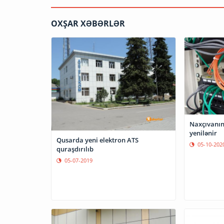
OXŞAR XƏBƏRLƏR
Naxçıvanın
yenilənir
Qusarda yeni elektron ATS
05-10-202
quraşdırılıb
05-07-2019