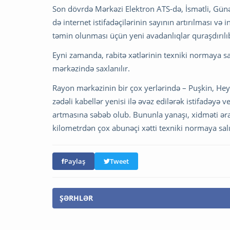
Son dövrdə Mərkəzi Elektron ATS-də, İsmətli, Günə
də internet istifadəçilərinin sayının artırılması v
təmin olunması üçün yeni avadanlıqlar quraşdırılı
Eyni zamanda, rabitə xətlərinin texniki normaya sa
mərkəzində saxlanılır.
Rayon mərkəzinin bir çox yerlərində – Puşkin, He
zədəli kabellər yenisi ilə əvəz edilərək istifadəyə v
artmasına səbəb olub. Bununla yanaşı, xidməti ərazid
kilometrdən çox abunəçi xətti texniki normaya salı
Paylaş
Tweet
ŞƏRHLƏR