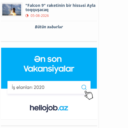
"Falcon 9" raketinin bir hissəsi Ayla
toqquşacaq
05-08-2026
Bütün xəbərlər