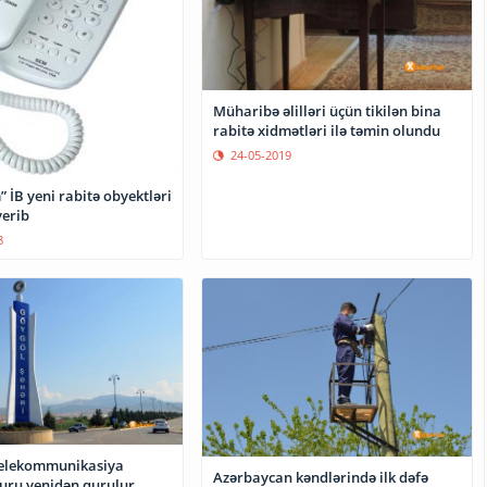
Müharibə əlilləri üçün tikilən bina
rabitə xidmətləri ilə təmin olundu
24-05-2019
 İB yeni rabitə obyektləri
verib
8
telekommunikasiya
Azərbaycan kəndlərində ilk dəfə
turu yenidən qurulur