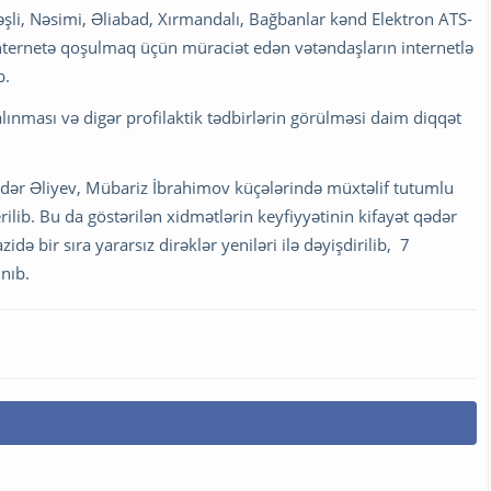
şli, Nəsimi, Əliabad, Xırmandalı, Bağbanlar kənd Elektron ATS-
ə internetə qoşulmaq üçün müraciət edən vətəndaşların internetlə
b.
lınması və digər profilaktik tədbirlərin görülməsi daim diqqət
ydər Əliyev, Mübariz İbrahimov küçələrində müxtəlif tutumlu
erilib. Bu da göstərilən xidmətlərin keyfiyyətinin kifayət qədər
ə bir sıra yararsız dirəklər yeniləri ilə dəyişdirilib,
7
nıb.