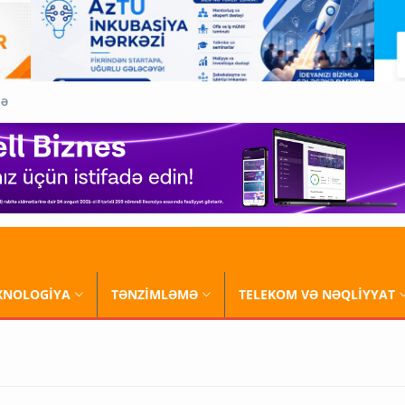
QƏ
XNOLOGİYA
TƏNZİMLƏMƏ
TELEKOM VƏ NƏQLİYYAT