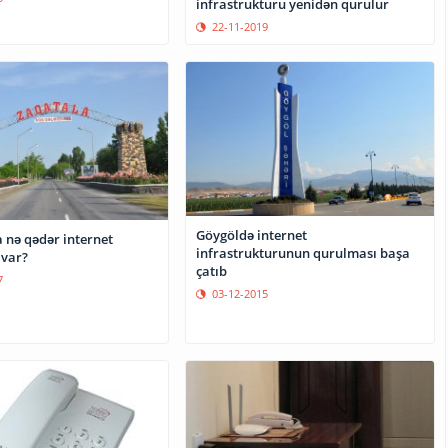
infrastrukturu yenidən qurulur
22-11-2019
Göygöldə internet
 nə qədər internet
infrastrukturunun qurulması başa
 var?
çatıb
7
03-12-2015