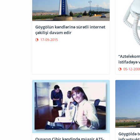
Göygölün kəndlərinə sürətli internet
çəkilişi davam edir
17-09-2015
“Aztelekom”
istifadəyə 
05-12-200
Göygöldə 
Qusarın Cibir kəndində müasir ATS-
infrastruk