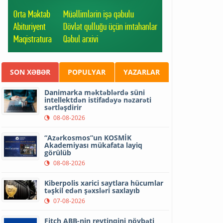
SON XƏBƏR
POPULYAR
YAZARLAR
Danimarka məktəblərdə süni
intellektdən istifadəyə nəzarəti
sərtləşdirir
08-08-2026
“Azərkosmos”un KOSMİK
Akademiyası mükafata layiq
görülüb
08-08-2026
Kiberpolis xarici saytlara hücumlar
təşkil edən şəxsləri saxlayıb
07-08-2026
Fitch ABB-nin reytinqini növbəti