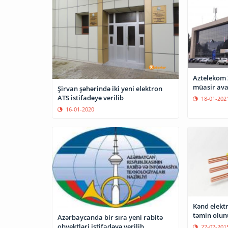
Aztelekom 
müasir ava
Şirvan şəhərində iki yeni elektron
ATS istifadəyə verilib
18-01-202
16-01-2020
Kənd elektr
təmin olun
Azərbaycanda bir sıra yeni rabitə
obyektləri istifadəyə verilib
27-07-201