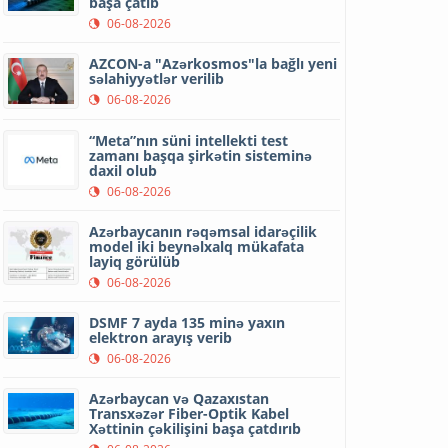
başa çatıb
06-08-2026
AZCON-a "Azərkosmos"la bağlı yeni
səlahiyyətlər verilib
06-08-2026
“Meta”nın süni intellekti test
zamanı başqa şirkətin sisteminə
daxil olub
06-08-2026
Azərbaycanın rəqəmsal idarəçilik
model iki beynəlxalq mükafata
layiq görülüb
06-08-2026
DSMF 7 ayda 135 minə yaxın
elektron arayış verib
06-08-2026
Azərbaycan və Qazaxıstan
Transxəzər Fiber-Optik Kabel
Xəttinin çəkilişini başa çatdırıb