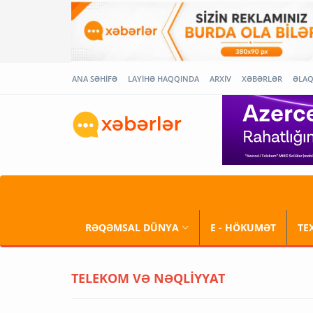
ANA SƏHİFƏ
LAYİHƏ HAQQINDA
ARXİV
XƏBƏRLƏR
ƏLA
RƏQƏMSAL DÜNYA
E - HÖKUMƏT
TE
TELEKOM VƏ NƏQLİYYAT