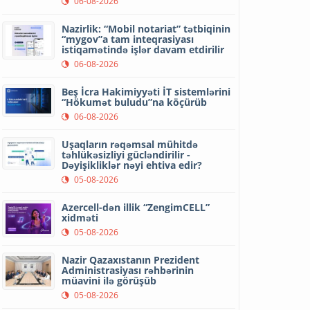
06-08-2026
Nazirlik: “Mobil notariat” tətbiqinin
“mygov”a tam inteqrasiyası
istiqamətində işlər davam etdirilir
06-08-2026
Beş İcra Hakimiyyəti İT sistemlərini
“Hökumət buludu”na köçürüb
06-08-2026
Uşaqların rəqəmsal mühitdə
təhlükəsizliyi gücləndirilir -
Dəyişikliklər nəyi ehtiva edir?
05-08-2026
Azercell-dən illik “ZengimCELL”
xidməti
05-08-2026
Nazir Qazaxıstanın Prezident
Administrasiyası rəhbərinin
müavini ilə görüşüb
05-08-2026