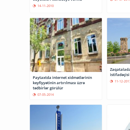
14-11-2010
Zaqatalada
istifadəçisi
Paytaxtda internet xidmətlərinin
11-12-201
keyfiyyətinin artırılması üzrə
tədbirlər görülür
07-05-2014