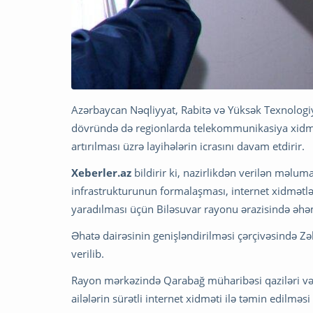
Azərbaycan Nəqliyyat, Rabitə və Yüksək Texnolog
dövründə də regionlarda telekommunikasiya xidmətl
artırılması üzrə layihələrin icrasını davam etdirir.
Xeberler.az
bildirir ki, nazirlikdən verilən məlu
infrastrukturunun formalaşması, internet xidmətl
yaradılması üçün Biləsuvar rayonu ərazisində əhəmi
Əhatə dairəsinin genişləndirilməsi çərçivəsində Z
verilib.
Rayon mərkəzində Qarabağ müharibəsi qaziləri və ş
ailələrin sürətli internet xidməti ilə təmin edilməsi