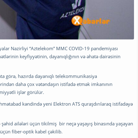
iyalar Nazirliyi “Aztelekom” MMC COVID-19 pandemiyası
ərinin keyfiyyətinin, dayanıqlığının və əhatə dairəsinin
mata görə, hazırda dayanıqlı telekommunikasiya
ərindən daha çox vətəndaşın istifadə etmək imkanının
yyətli işlər görülür.
əhmətabad kəndində yeni Elektron ATS quraşdırılaraq istifadəyə
əhid ailələri üçün tikilmiş
bir neçə yaşayış binasında yaşayan
 üçün fiber-optik kabel çəkilib.