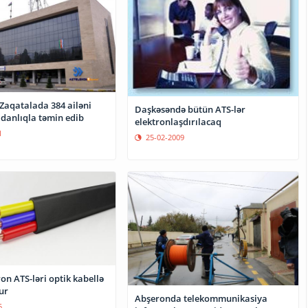
Zaqatalada 384 ailəni
Daşkəsəndə bütün ATS-lər
danlıqla təmin edib
elektronlaşdırılacaq
1
25-02-2009
on ATS-ləri optik kabellə
ur
Abşeronda telekommunikasiya
5