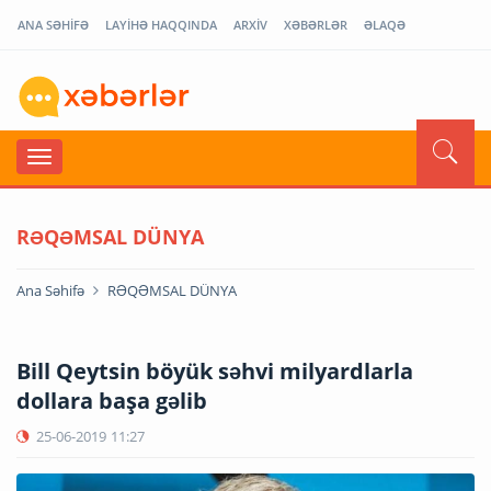
ANA SƏHİFƏ
LAYİHƏ HAQQINDA
ARXİV
XƏBƏRLƏR
ƏLAQƏ
RƏQƏMSAL DÜNYA
Ana Səhifə
RƏQƏMSAL DÜNYA
Bill Qeytsin böyük səhvi milyardlarla
dollara başa gəlib
25-06-2019
11:27