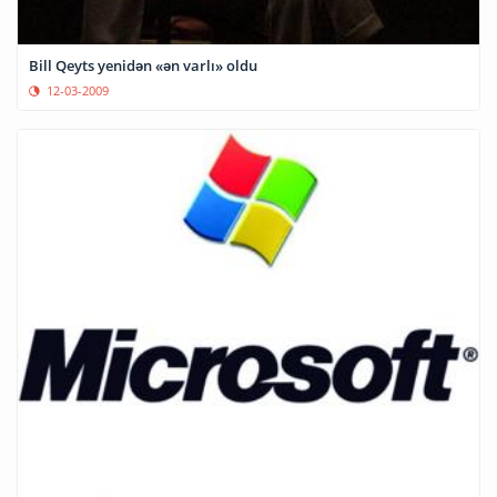
Bill Qeyts yenidən «ən varlı» oldu
12-03-2009