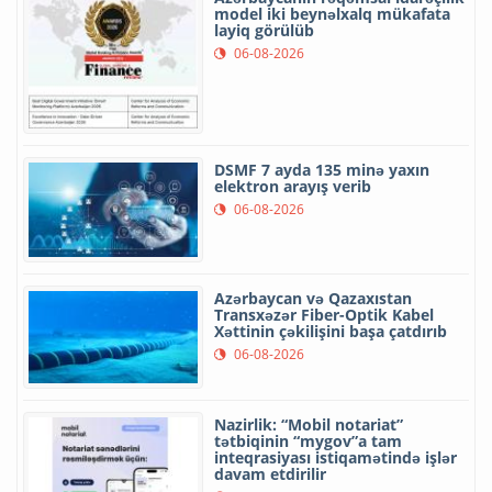
model iki beynəlxalq mükafata
layiq görülüb
06-08-2026
DSMF 7 ayda 135 minə yaxın
elektron arayış verib
06-08-2026
Azərbaycan və Qazaxıstan
Transxəzər Fiber-Optik Kabel
Xəttinin çəkilişini başa çatdırıb
06-08-2026
Nazirlik: “Mobil notariat”
tətbiqinin “mygov”a tam
inteqrasiyası istiqamətində işlər
davam etdirilir