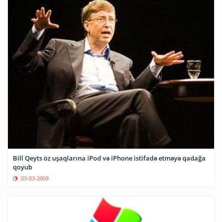
Bill Qeyts öz uşaqlarına iPod və iPhone istifadə etməyə qadağa
qoyub
03-03-2009