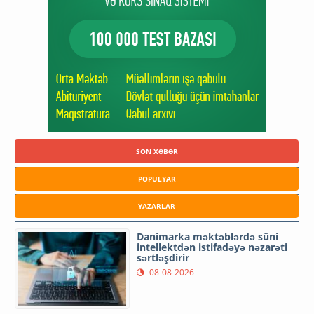
SON XƏBƏR
POPULYAR
YAZARLAR
Danimarka məktəblərdə süni
intellektdən istifadəyə nəzarəti
sərtləşdirir
08-08-2026