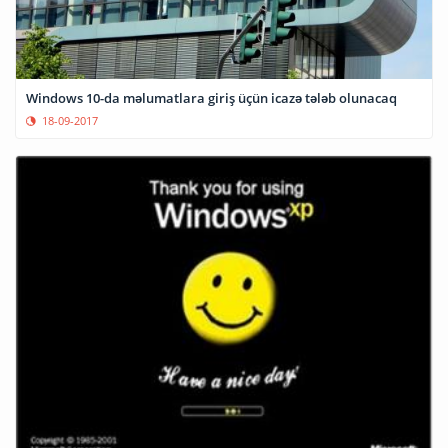
Windows 10-da məlumatlara giriş üçün icazə tələb olunacaq
18-09-2017