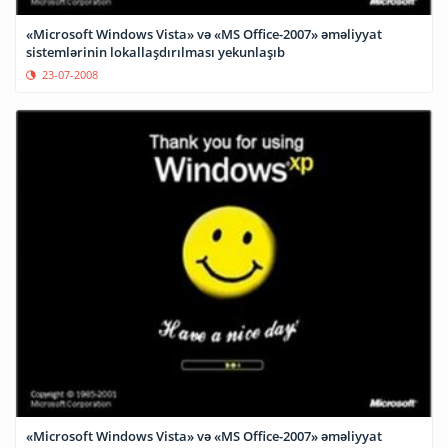
«Microsoft Windows Vista» və «MS Office-2007» əməliyyat
sistemlərinin lokallaşdırılması yekunlaşıb
23-07-2008
«Microsoft Windows Vista» və «MS Office-2007» əməliyyat