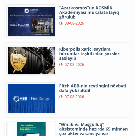
“Azərkosmos”un KOSMİK
Akademiyası mükafata layiq
görülüb
08-08-2026
Kiberpolis xarici saytlara
hücumlar təşkil edən şəxsləri
saxlayıb
07-08-2026
Fitch ABB-nin reytinqini növbəti
dəfə yüksəltdi!
07-08-2026
“Əmək və Məşğulluq”
altsistemində hazırda 65 mindən
çox aktiv vakansiya var