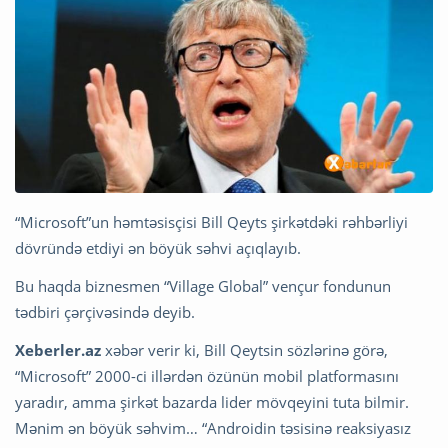
“Microsoft”un həmtəsisçisi Bill Qeyts şirkətdəki rəhbərliyi
dövründə etdiyi ən böyük səhvi açıqlayıb.
Bu haqda biznesmen “Village Global” vençur fondunun
tədbiri çərçivəsində deyib.
Xeberler.az
xəbər verir ki, Bill Qeytsin sözlərinə görə,
“Microsoft” 2000-ci illərdən özünün mobil platformasını
yaradır, amma şirkət bazarda lider mövqeyini tuta bilmir.
Mənim ən böyük səhvim… “Androidin təsisinə reaksiyasız