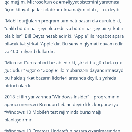
qalmağım, Microsoftun öz əməliyyat sistemini yaratması
üçün kifayət qədər tələbkar olmamağım olub”, – o, deyib.
“Mobil qurğuların proqram təminatı bazarı elə qurulub ki,
“qalib bütün hər şeyi əldə edir və bütün hər şey bir şirkətin
ola bilər”. Bill Qeyts hesab edir ki, “Apple” ilə rəqabət apara
biləcək tək şirkət “Apple”dır. Bu səhvin qiyməti davam edir
və 400 milyard dollardır.
“Microsoft”un rəhbəri hesab edir ki, şirkət bu gün belə çox
güclüdür.“ Əgər o “Google” ilə mübarizəni dayandırmasaydı
bu halda şirkət bazarın liderləri arasında deyil, siyahıda
birinci olardı.
2018-ci ilin yanvarında “Windows Insider” – proqramının
aparıcı meneceri Brendon Leblan deyirdi ki, korporasiya
“Windows 10 Mobile”ı test rejimində buraxmağı
planlaşdırmır.
“Windows 10 Creators Update”un bazara çıxarılmasından