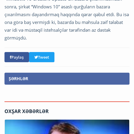
sonra, şirkət “Windows 10” əsaslı qurğuların bazara
çıxarılmasını dayandırmaq haqqında qərar qəbul etdi. Bu isə
ona görə baş vermişdi ki, bazarda bu məhsula zəif tələbat
var idi və müstəqil istehsalçılar tərəfindən az dəstək
görmüşdü.
Paylaş
Tweet
ŞƏRHLƏR
OXŞAR XƏBƏRLƏR