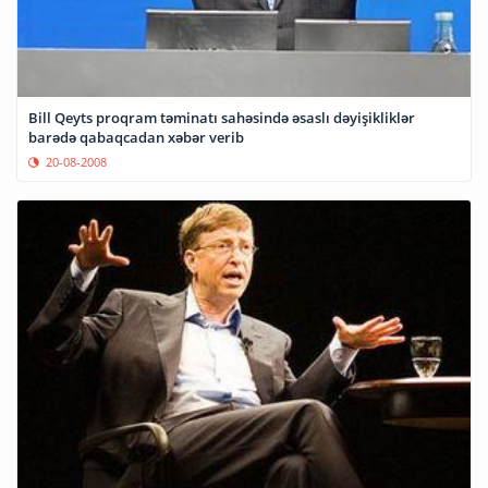
Bill Qeyts proqram təminatı sahəsində əsaslı dəyişikliklər
barədə qabaqcadan xəbər verib
20-08-2008