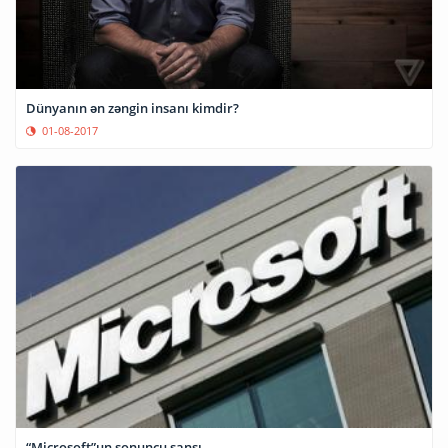
Dünyanın ən zəngin insanı kimdir?
01-08-2017
“Microsoft”un sonuncu şansı