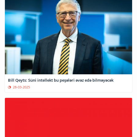
Bill Qeyts: Süni intellekt bu peşələri əvəz edə bilməyəcək
28-03-2025