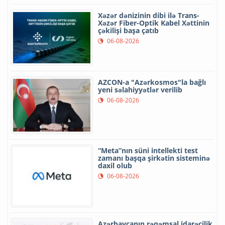
Xəzər dənizinin dibi ilə Trans-
Xəzər Fiber-Optik Kabel Xəttinin
çəkilişi başa çatıb
06-08-2026
AZCON-a "Azərkosmos"la bağlı
yeni səlahiyyətlər verilib
06-08-2026
“Meta”nın süni intellekti test
zamanı başqa şirkətin sisteminə
daxil olub
06-08-2026
Azərbaycanın rəqəmsal idarəçilik