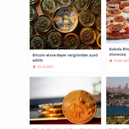
Bakıda Bit
olunacaq
Bitcoin əlavə dəyər vergisindən azad
edilib
13-05-201
23-10-2015