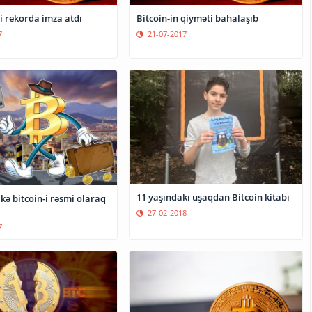
i rekorda imza atdı
Bitcoin-in qiyməti bahalaşıb
7
21-07-2017
11 yaşındakı uşaqdan Bitcoin kitabı
kə bitcoin-i rəsmi olaraq
27-02-2018
7