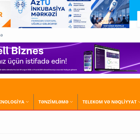
QƏ
XNOLOGİYA
TƏNZİMLƏMƏ
TELEKOM VƏ NƏQLİYYAT