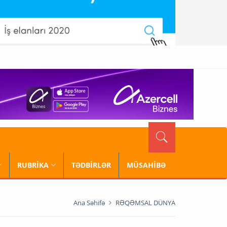
RUBRİKA
TƏDBİRLƏR
MÜSAHİBƏ
Ana Səhifə
RƏQƏMSAL DÜNYA