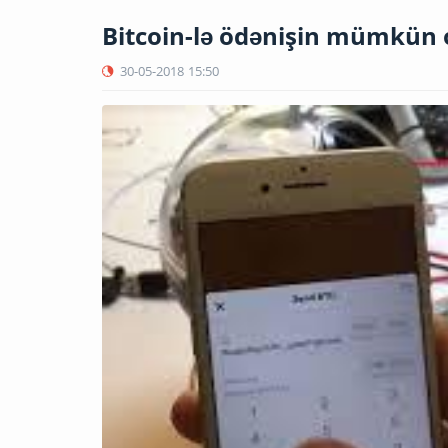
Bitcoin-lə ödənişin mümkün ol
30-05-2018
15:50