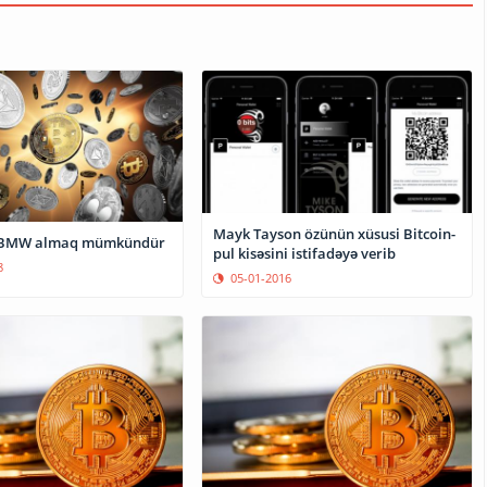
Mayk Tayson özünün xüsusi Bitcoin-
lə BMW almaq mümkündür
pul kisəsini istifadəyə verib
8
05-01-2016