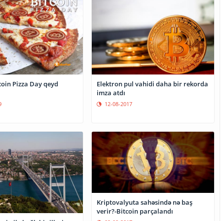
coin Pizza Day qeyd
Elektron pul vahidi daha bir rekorda
imza atdı
9
12-08-2017
Kriptovalyuta sahəsində nə baş
verir?-Bitcoin parçalandı