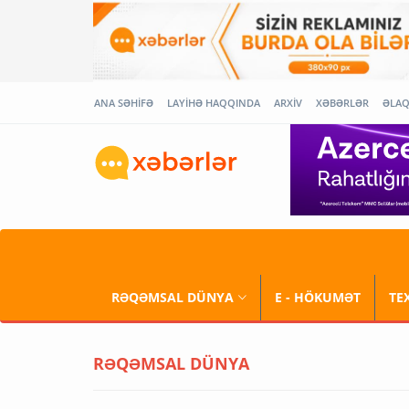
ANA SƏHİFƏ
LAYİHƏ HAQQINDA
ARXİV
XƏBƏRLƏR
ƏLA
RƏQƏMSAL DÜNYA
E - HÖKUMƏT
TE
RƏQƏMSAL DÜNYA