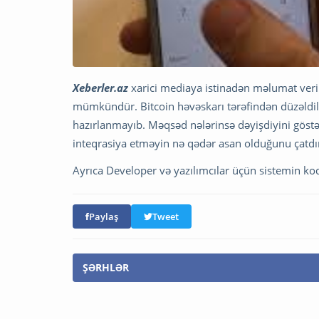
Xeberler.az
xarici mediaya istinadən məlumat verir 
mümkündür. Bitcoin həvəskarı tərəfindən düzəldi
hazırlanmayıb. Məqsəd nələrinsə dəyişdiyini göstə
inteqrasiya etməyin nə qədər asan olduğunu çatdır
Ayrıca Developer və yazılımcılar üçün sistemin kod
Paylaş
Tweet
ŞƏRHLƏR