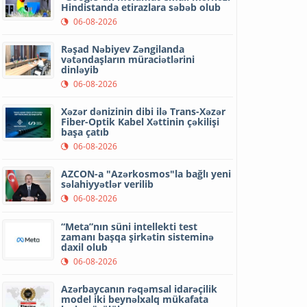
Hindistanda etirazlara səbəb olub
06-08-2026
Rəşad Nəbiyev Zəngilanda
vətəndaşların müraciətlərini
dinləyib
06-08-2026
Xəzər dənizinin dibi ilə Trans-Xəzər
Fiber-Optik Kabel Xəttinin çəkilişi
başa çatıb
06-08-2026
AZCON-a "Azərkosmos"la bağlı yeni
səlahiyyətlər verilib
06-08-2026
“Meta”nın süni intellekti test
zamanı başqa şirkətin sisteminə
daxil olub
06-08-2026
Azərbaycanın rəqəmsal idarəçilik
model iki beynəlxalq mükafata