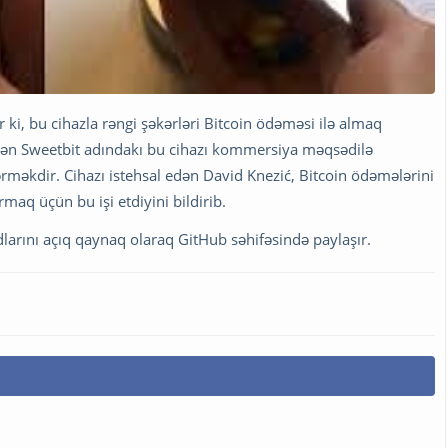
ki, bu cihazla rəngi şəkərləri Bitcoin ödəməsi ilə almaq
lən Sweetbit adındakı bu cihazı kommersiya məqsədilə
rməkdir. Cihazı istehsal edən David Knezić, Bitcoin ödəmələrini
maq üçün bu işi etdiyini bildirib.
larını açıq qaynaq olaraq GitHub səhifəsində paylaşır.