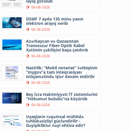
layiq görülüb
06-08-2026
DSMF 7 ayda 135 minə yaxın
elektron arayış verib
06-08-2026
Azərbaycan və Qazaxıstan
Transxəzər Fiber-Optik Kabel
Xəttinin çəkilişini başa çatdırıb
06-08-2026
Nazirlik: “Mobil notariat” tətbiqinin
“mygov”a tam inteqrasiyası
istiqamətində işlər davam etdirilir
06-08-2026
Beş İcra Hakimiyyəti İT sistemlərini
“Hökumət buludu”na köçürüb
06-08-2026
Uşaqların rəqəmsal mühitdə
təhlükəsizliyi gücləndirilir -
Dəyişikliklər nəyi ehtiva edir?