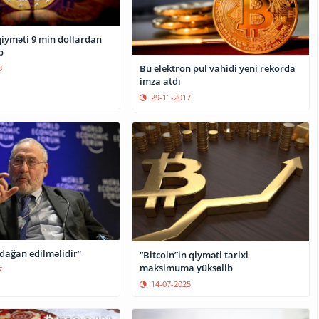
qiyməti 9 min dollardan
b
Bu elektron pul vahidi yeni rekorda
8
imza atdı
29-11-2017
dağan edilməlidir”
“Bitcoin”in qiyməti tarixi
maksimuma yüksəlib
7
14-07-2025