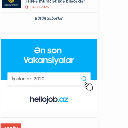
FHN-ə müraciət edə biləcəklər
04-08-2026
Bütün xəbərlər