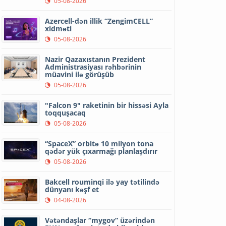
05-08-2026
Azercell-dən illik “ZengimCELL”
xidməti
05-08-2026
Nazir Qazaxıstanın Prezident
Administrasiyası rəhbərinin
müavini ilə görüşüb
05-08-2026
"Falcon 9" raketinin bir hissəsi Ayla
toqquşacaq
05-08-2026
“SpaceX” orbitə 10 milyon tona
qədər yük çıxarmağı planlaşdırır
05-08-2026
Bakcell rouminqi ilə yay tətilində
dünyanı kəşf et
04-08-2026
Vətəndaşlar “mygov” üzərindən