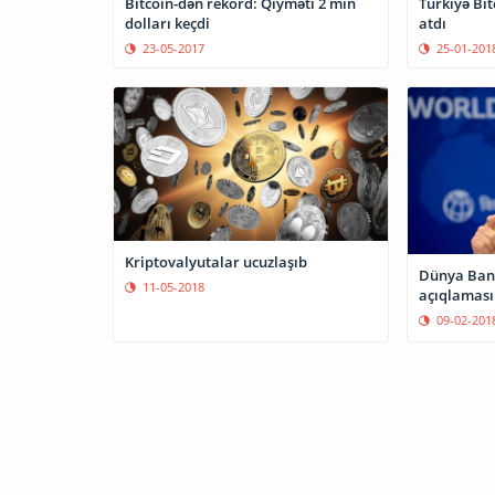
Bitcoin-dən rekord: Qiyməti 2 min
Türkiyə Bitc
dolları keçdi
atdı
23-05-2017
25-01-201
Kriptovalyutalar ucuzlaşıb
Dünya Bank
11-05-2018
açıqlaması
09-02-201