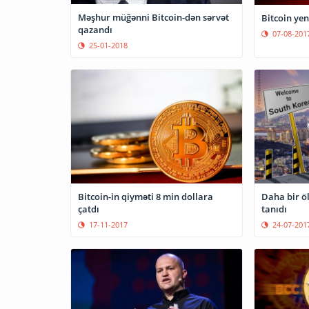
Məşhur müğənni Bitcoin-dən sərvət
Bitcoin yen
qazandı
07-08-201
25-01-2018
Bitcoin-in qiyməti 8 min dollara
Daha bir öl
çatdı
tanıdı
17-11-2017
24-07-201