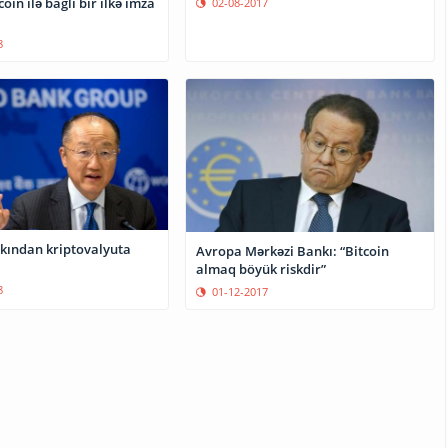
oin ilə bağlı bir ilkə imza
02-08-2017
8
ından kriptovalyuta
Avropa Mərkəzi Bankı: “Bitcoin
almaq böyük riskdir”
8
01-12-2017