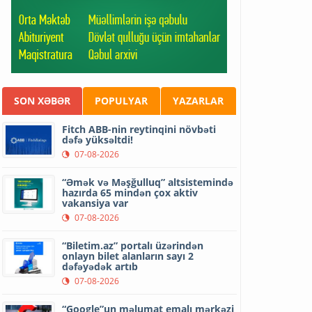
SON XƏBƏR
POPULYAR
YAZARLAR
Fitch ABB-nin reytinqini növbəti
dəfə yüksəltdi!
07-08-2026
“Əmək və Məşğulluq” altsistemində
hazırda 65 mindən çox aktiv
vakansiya var
07-08-2026
“Biletim.az” portalı üzərindən
onlayn bilet alanların sayı 2
dəfəyədək artıb
07-08-2026
“Google”un məlumat emalı mərkəzi