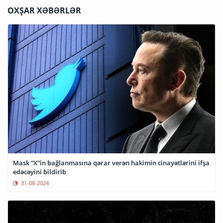
OXŞAR XƏBƏRLƏR
Mask “X”in bağlanmasına qərar verən hakimin cinayətlərini ifşa
edəcəyini bildirib
31-08-2024