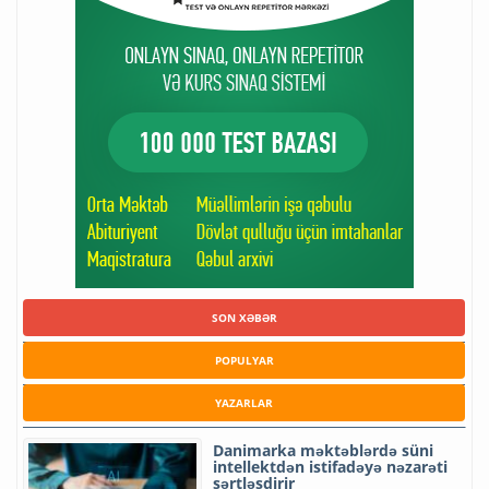
SON XƏBƏR
POPULYAR
YAZARLAR
Danimarka məktəblərdə süni
intellektdən istifadəyə nəzarəti
sərtləşdirir