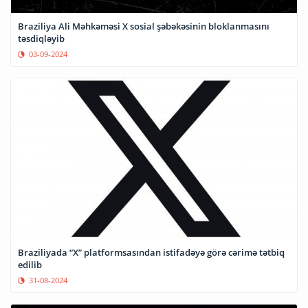
Braziliya Ali Məhkəməsi X sosial şəbəkəsinin bloklanmasını
təsdiqləyib
03-09-2024
Braziliyada “X” platformsasından istifadəyə görə cərimə tətbiq
edilib
31-08-2024