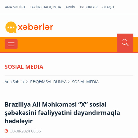
ANA SƏHİFƏ
LAYİHƏ HAQQINDA
ARXİV
XƏBƏRLƏR
ƏLAQƏ
SOSİAL MEDIA
Ana Səhifə
RƏQƏMSAL DÜNYA
SOSİAL MEDIA
Braziliya Ali Məhkəməsi “X” sosial
şəbəkəsini fəaliyyətini dayandırmaqla
hədələyir
30-08-2024
08:36