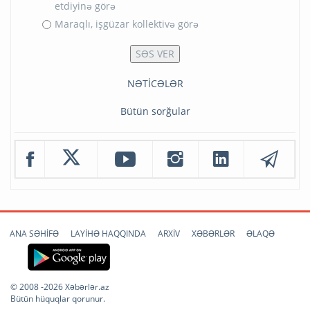
etdiyinə görə
Maraqlı, işgüzar kollektivə görə
NƏTİCƏLƏR
Bütün sorğular
ANA SƏHİFƏ
LAYİHƏ HAQQINDA
ARXİV
XƏBƏRLƏR
ƏLAQƏ
© 2008 -2026 Xəbərlər.az
Bütün hüquqlar qorunur.