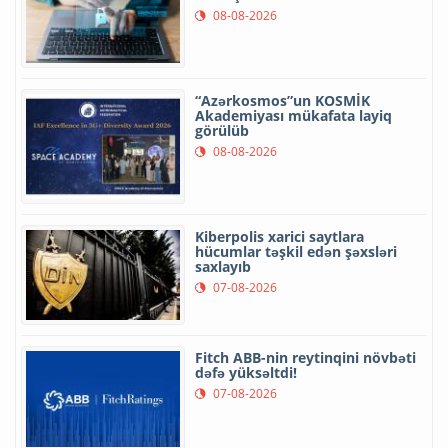
08-08-2026
“Azərkosmos”un KOSMİK
Akademiyası mükafata layiq
görülüb
08-08-2026
Kiberpolis xarici saytlara
hücumlar təşkil edən şəxsləri
saxlayıb
07-08-2026
Fitch ABB-nin reytinqini növbəti
dəfə yüksəltdi!
07-08-2026