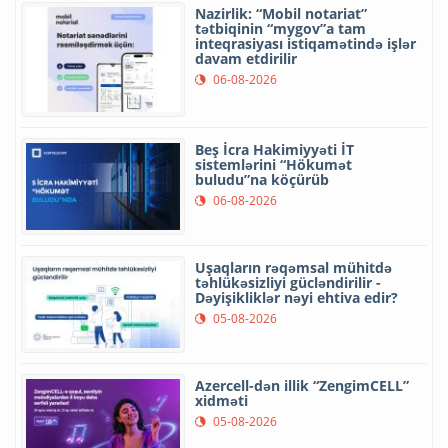
Nazirlik: “Mobil notariat”
tətbiqinin “mygov”a tam
inteqrasiyası istiqamətində işlər
davam etdirilir
06-08-2026
Beş İcra Hakimiyyəti İT
sistemlərini “Hökumət
buludu”na köçürüb
06-08-2026
Uşaqların rəqəmsal mühitdə
təhlükəsizliyi gücləndirilir -
Dəyişikliklər nəyi ehtiva edir?
05-08-2026
Azercell-dən illik “ZengimCELL”
xidməti
05-08-2026