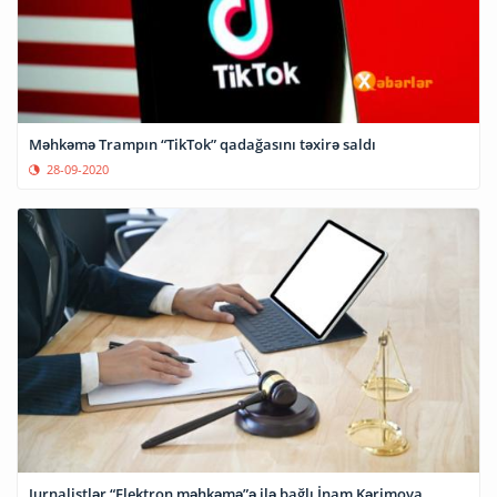
Məhkəmə Trampın “TikTok” qadağasını təxirə saldı
28-09-2020
Jurnalistlər “Elektron məhkəmə”ə ilə bağlı İnam Kərimova