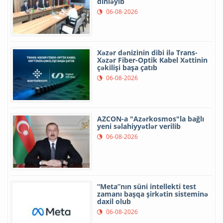
dinləyib
06-08-2026
Xəzər dənizinin dibi ilə Trans-
Xəzər Fiber-Optik Kabel Xəttinin
çəkilişi başa çatıb
06-08-2026
AZCON-a "Azərkosmos"la bağlı
yeni səlahiyyətlər verilib
06-08-2026
“Meta”nın süni intellekti test
zamanı başqa şirkətin sisteminə
daxil olub
06-08-2026