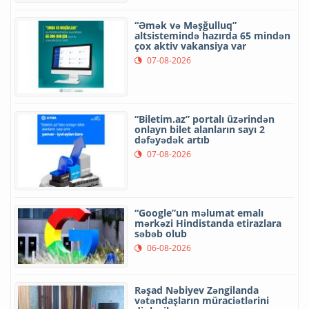
“Əmək və Məşğulluq”
altsistemində hazırda 65 mindən
çox aktiv vakansiya var
07-08-2026
“Biletim.az” portalı üzərindən
onlayn bilet alanların sayı 2
dəfəyədək artıb
07-08-2026
“Google”un məlumat emalı
mərkəzi Hindistanda etirazlara
səbəb olub
06-08-2026
Rəşad Nəbiyev Zəngilanda
vətəndaşların müraciətlərini