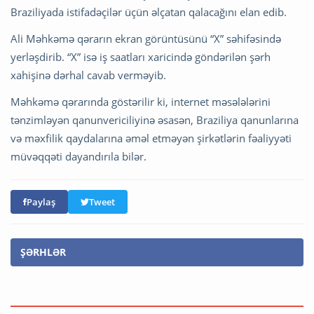
Braziliyada istifadəçilər üçün əlçatan qalacağını elan edib.
Ali Məhkəmə qərarın ekran görüntüsünü “X” səhifəsində
yerləşdirib. “X” isə iş saatları xaricində göndərilən şərh
xahişinə dərhal cavab verməyib.
Məhkəmə qərarında göstərilir ki, internet məsələlərini
tənzimləyən qanunvericiliyinə əsasən, Braziliya qanunlarına
və məxfilik qaydalarına əməl etməyən şirkətlərin fəaliyyəti
müvəqqəti dayandırıla bilər.
Paylaş
Tweet
ŞƏRHLƏR