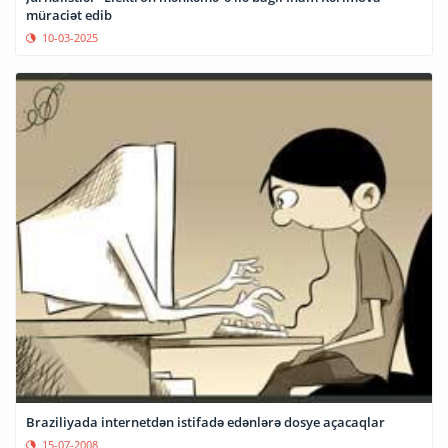
müraciət edib
10-03-2025
Braziliyada internetdən istifadə edənlərə dosye açacaqlar
15-07-2008