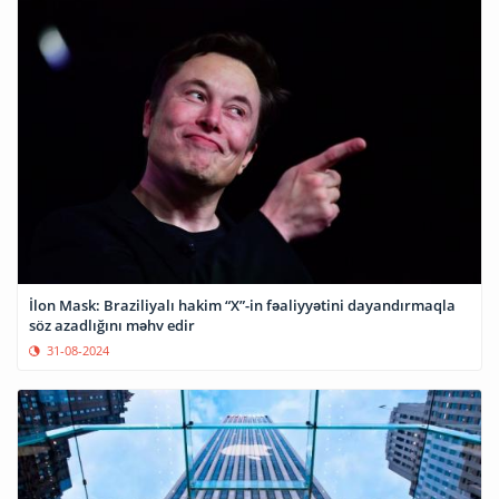
İlon Mask: Braziliyalı hakim “X”-in fəaliyyətini dayandırmaqla
söz azadlığını məhv edir
31-08-2024