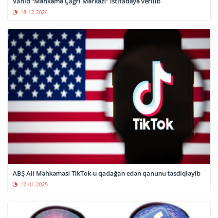
Vahid “Məhkəmə Çağrı Mərkəzi” istifadəyə verilib
18-12-2024
ABŞ Ali Məhkəməsi TikTok-u qadağan edən qanunu təsdiqləyib
17-01-2025