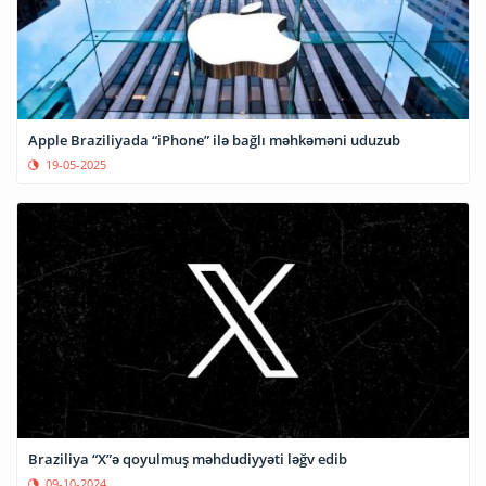
Apple Braziliyada “iPhone” ilə bağlı məhkəməni uduzub
19-05-2025
Braziliya “X”ə qoyulmuş məhdudiyyəti ləğv edib
09-10-2024