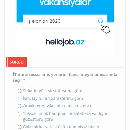
SORĞU
İT mütəxəssislər iş yerlərini hansı meyarlar əsasında
seçir ?
Şirkətin yüksək statusuna görə
İşin, layihənin xarakterinə görə
Əmək müqaviləsinin olmasına görə
Yüksək əmək haqqına, mükafatlara və digər
güzəştlərə görə
Gələcək karyerası üçün əhəmiyyət kəsb