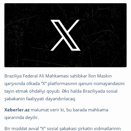
Braziliya Federal Ali Məhkəməsi sahibkar İlon Maskın
qarşısında ölkədə “X” platformasının qanuni nümayəndəsini
təyin etmək öhdəliyi qoyub. Əks halda Braziliyada sosial
şəbəkənin fəaliyyəti dayandırılacaq.
Xeberler.az
məlumat verir ki, bu barədə məhkəmə
qərarında deyilir.
Bir müddət əvvəl “X” sosial şəbəkəsi şirkətin xidmətlərinin