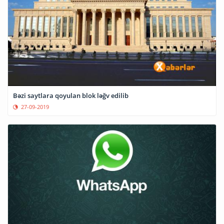
Bəzi saytlara qoyulan blok ləğv edilib
27-09-2019