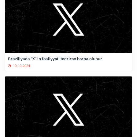
Braziliyada “X” in fəaliyyəti tədricən bərpa olunur
10-10-2024