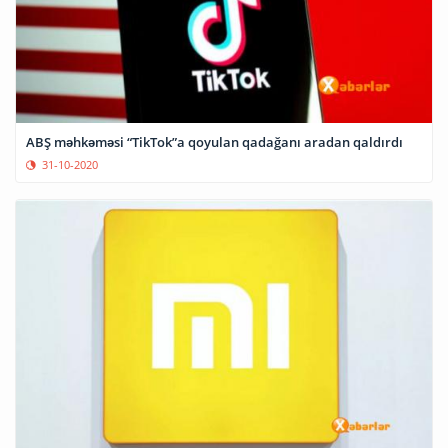
ABŞ məhkəməsi “TikTok”a qoyulan qadağanı aradan qaldırdı
31-10-2020