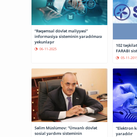
“Rəqəmsal dövlət maliyyəsi”
informasiya sisteminin yaradılması
yekunlaşır
102 təşkila
06-11-2025
FARABI sis
05-11-201
Səlim Müslümov: “Ünvanlı dövlət
“Elektron k
sosial yardımı sisteminin
yaradılır