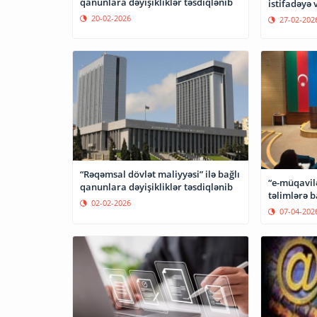
qanunlara dəyişikliklər təsdiqlənib
istifadəyə v
20-02-2026
27-02-202
“Rəqəmsal dövlət maliyyəsi” ilə bağlı
“e-müqavilə
qanunlara dəyişikliklər təsdiqlənib
təlimlərə b
02-02-2026
07-04-202