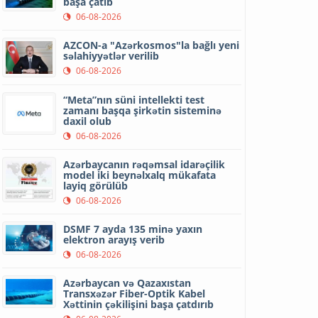
başa çatıb
06-08-2026
AZCON-a "Azərkosmos"la bağlı yeni
səlahiyyətlər verilib
06-08-2026
“Meta”nın süni intellekti test
zamanı başqa şirkətin sisteminə
daxil olub
06-08-2026
Azərbaycanın rəqəmsal idarəçilik
model iki beynəlxalq mükafata
layiq görülüb
06-08-2026
DSMF 7 ayda 135 minə yaxın
elektron arayış verib
06-08-2026
Azərbaycan və Qazaxıstan
Transxəzər Fiber-Optik Kabel
Xəttinin çəkilişini başa çatdırıb