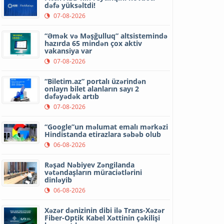
dəfə yüksəltdi!
07-08-2026
“Əmək və Məşğulluq” altsistemində
hazırda 65 mindən çox aktiv
vakansiya var
07-08-2026
“Biletim.az” portalı üzərindən
onlayn bilet alanların sayı 2
dəfəyədək artıb
07-08-2026
“Google”un məlumat emalı mərkəzi
Hindistanda etirazlara səbəb olub
06-08-2026
Rəşad Nəbiyev Zəngilanda
vətəndaşların müraciətlərini
dinləyib
06-08-2026
Xəzər dənizinin dibi ilə Trans-Xəzər
Fiber-Optik Kabel Xəttinin çəkilişi