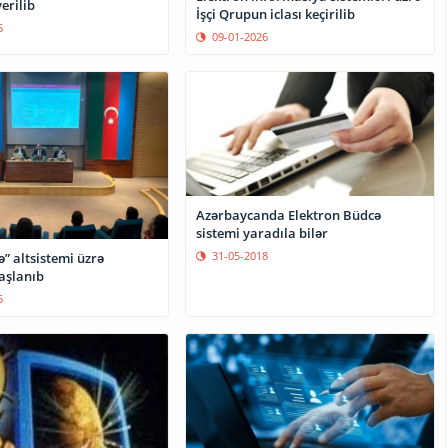
erilib
İşçi Qrupun iclası keçirilib
6
09-01-2026
Azərbaycanda Elektron Büdcə
sistemi yaradıla bilər
31-05-2018
” altsistemi üzrə
aşlanıb
6