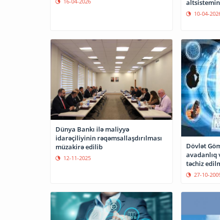
16-04-2026
altsistemin
10-04-202
Dünya Bankı ilə maliyyə
idarəçiliyinin rəqəmsallaşdırılması
Dövlət Göm
müzakirə edilib
avadanlıq 
12-11-2025
təchiz edil
27-10-200