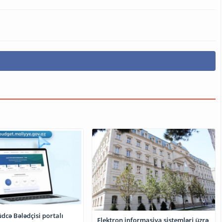
dcə Bələdçisi portalı
Elektron informasiya sistemləri üzrə