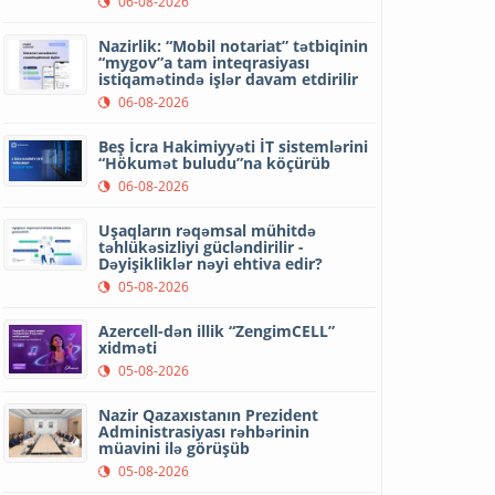
06-08-2026
Nazirlik: “Mobil notariat” tətbiqinin
“mygov”a tam inteqrasiyası
istiqamətində işlər davam etdirilir
06-08-2026
Beş İcra Hakimiyyəti İT sistemlərini
“Hökumət buludu”na köçürüb
06-08-2026
Uşaqların rəqəmsal mühitdə
təhlükəsizliyi gücləndirilir -
Dəyişikliklər nəyi ehtiva edir?
05-08-2026
Azercell-dən illik “ZengimCELL”
xidməti
05-08-2026
Nazir Qazaxıstanın Prezident
Administrasiyası rəhbərinin
müavini ilə görüşüb
05-08-2026