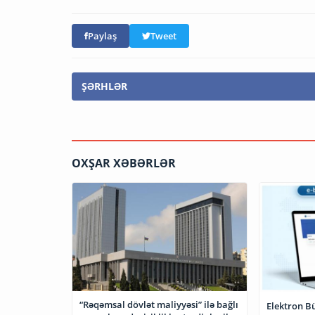
Paylaş
Tweet
ŞƏRHLƏR
OXŞAR XƏBƏRLƏR
“Rəqəmsal dövlət maliyyəsi” ilə bağlı
Elektron Bü