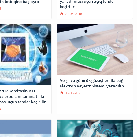
yaradılması üçün açıq tender
in tətbiqinə başlayıb
keçirilir
6
29-06-2016
Vergi və gömrük güzəştləri ilə bağlı
Elektron Reyestr Sistemi yaradılıb
rük Komitəsinin İT
06-05-2021
və proqram təminatı ilə
məsi üçün tender keçirilir
9