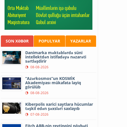
SON XƏBƏR
POPULYAR
YAZARLAR
Danimarka məktəblərdə süni
intellektdən istifadəyə nəzarəti
sərtləşdirir
08-08-2026
“Azərkosmos”un KOSMİK
Akademiyası mükafata layiq
görülüb
08-08-2026
Kiberpolis xarici saytlara hücumlar
təşkil edən şəxsləri saxlayıb
07-08-2026
Fitch ABB-nin reytinqini növbəti