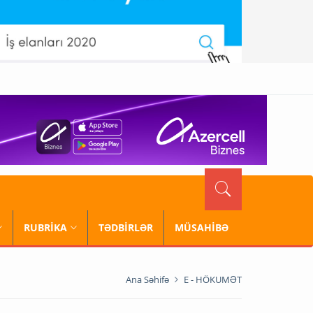
RUBRİKA
TƏDBİRLƏR
MÜSAHİBƏ
Ana Səhifə
E - HÖKUMƏT