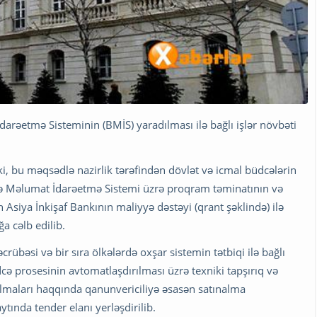
rəetmə Sisteminin (BMİS) yaradılması ilə bağlı işlər növbəti
 ki, bu məqsədlə nazirlik tərəfindən dövlət və icmal büdcələrin
dcə Məlumat İdarəetmə Sistemi üzrə proqram təminatının və
n Asiya İnkişaf Bankının maliyyə dəstəyi (qrant şəklində) ilə
a cəlb edilib.
crübəsi və bir sıra ölkələrdə oxşar sistemin tətbiqi ilə bağlı
ə prosesinin avtomatlaşdırılması üzrə texniki tapşırıq və
nalmaları haqqında qanunvericiliyə əsasən satınalma
tında tender elanı yerləşdirilib.