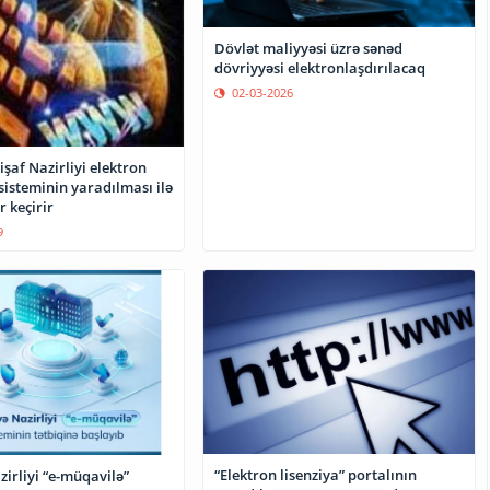
Dövlət maliyyəsi üzrə sənəd
dövriyyəsi elektronlaşdırılacaq
02-03-2026
kişaf Nazirliyi elektron
isteminin yaradılması ilə
r keçirir
9
“Elektron lisenziya” portalının
irliyi “e-müqavilə”