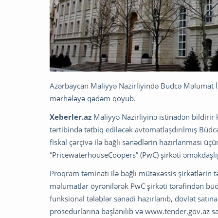
Azərbaycan Maliyyə Nazirliyində Büdcə Məlumat İda
mərhələyə qədəm qoyub.
Xeberler.az
Maliyyə Nazirliyinə istinadən bildirir
tərtibində tətbiq ediləcək avtomatlaşdırılmış Bü
fiskal çərçivə ilə bağlı sənədlərin hazırlanması üçü
“PricewaterhouseCoopers” (PwC) şirkəti əməkdaşlığ
Proqram təminatı ilə bağlı mütəxəssis şirkətlərin tə
məlumatlar öyrənilərək PwC şirkəti tərəfindən büdc
funksional tələblər sənədi hazırlanıb, dövlət satı
prosedurlarına başlanılıb və www.tender.gov.az say