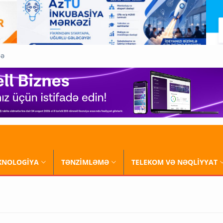
QƏ
XNOLOGİYA
TƏNZİMLƏMƏ
TELEKOM VƏ NƏQLİYYAT