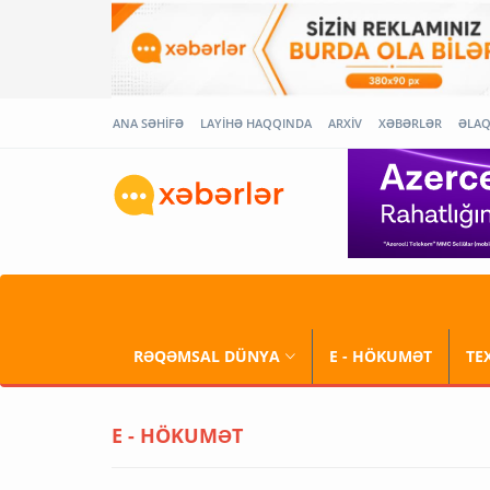
ANA SƏHİFƏ
LAYİHƏ HAQQINDA
ARXİV
XƏBƏRLƏR
ƏLA
RƏQƏMSAL DÜNYA
E - HÖKUMƏT
TE
E - HÖKUMƏT