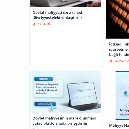
Dövlət maliyyəsi üzrə sənəd
dövriyyəsi elektronlaşdırılır
23-01-2026
İqtisadi İn
idarəetmə s
bağlı tende
14-05-200
Dövlət maliyyəsinin idarə olunması
vahid platformada birləşdirilir
Maliyyə Naz