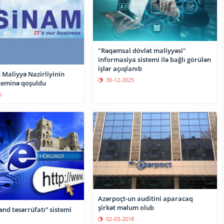
"Rəqəmsal dövlət maliyyəsi"
informasiya sistemi ilə bağlı görülən
işlər açıqlanıb
t Maliyyə Nazirliyinin
30-12-2025
teminə qoşuldu
5
Azərpoçt-un auditini aparacaq
şirkət məlum olub
ənd təsərrüfatı” sistemi
02-03-2018