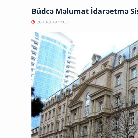
Büdcə Məlumat İdarəetmə Si
28-10-2019
17:03