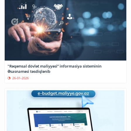
"Rəqəmsal dövlət maliyyəsi” informasiya sisteminin
Əsasnaməsi təsdiqlənib
26-01-2026