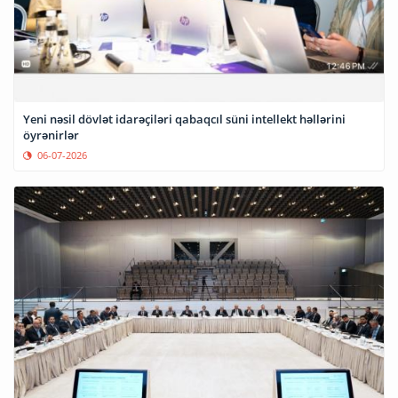
Yeni nəsil dövlət idarəçiləri qabaqcıl süni intellekt həllərini
öyrənirlər
06-07-2026