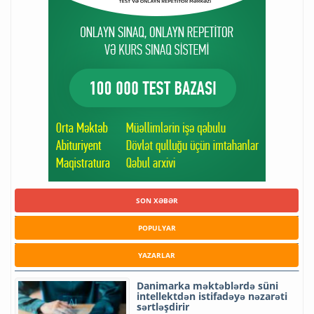
SON XƏBƏR
POPULYAR
YAZARLAR
Danimarka məktəblərdə süni
intellektdən istifadəyə nəzarəti
sərtləşdirir