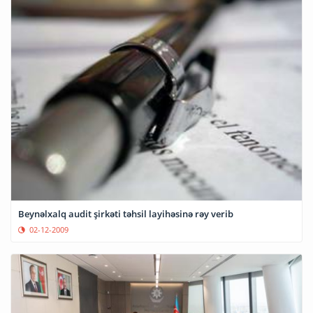
Beynəlxalq audit şirkəti təhsil layihəsinə rəy verib
02-12-2009