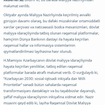
məlumat verilib.
Oktyabr ayında Maliyyə Nazirliyində keçirilmiş əvvəlki
görüşün davamı olaraq, bu dəfəki müzakirələr ortamüddətli
xərclər çərçivəsi və nəticəəsaslı büdcə mexanizmləri, dövlət
maliyyə idarəçiliyində tətbiq olunan rəqəmsal platformalar,
həmçinin Dünya Bankının dəstəyi ilə həyata keçirilən
rəqəmsal həllər və informasiya sistemlərinin
qiymətləndirilməsi layihəsinə həsr olunub.
H.Məmişov Azərbaycanın dövlət maliyyə idarəçiliyində
həyata keçirilən yeniliklər, tətbiq edilən rəqəmsal
platformalar barədə ətraflı məlumat verib. O vurğulayıb ki,
“Azərbaycan 2030: sosial-iqtisadi inkişafa dair Milli
Prioritetlər” sənədi bütün sahələrdə rəqəmsal
transformasiyanı dəstəkləyir və bu təşəbbüslər dayanıqlı,
şəffaf maliyyə idarəçiliyinin inkişafına xidmət edir. Nazir
müavini qeyd edib ki, layihə Rəqəmsal Dövlət Maliyyə