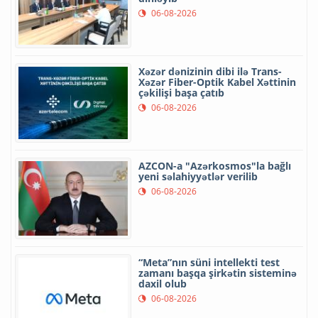
06-08-2026
Xəzər dənizinin dibi ilə Trans-
Xəzər Fiber-Optik Kabel Xəttinin
çəkilişi başa çatıb
06-08-2026
AZCON-a "Azərkosmos"la bağlı
yeni səlahiyyətlər verilib
06-08-2026
“Meta”nın süni intellekti test
zamanı başqa şirkətin sisteminə
daxil olub
06-08-2026