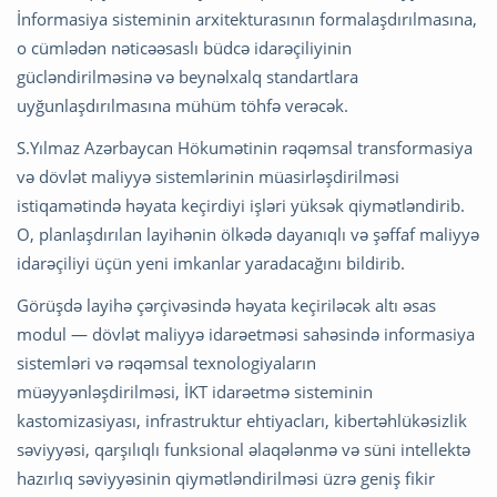
İnformasiya sisteminin arxitekturasının formalaşdırılmasına,
o cümlədən nəticəəsaslı büdcə idarəçiliyinin
gücləndirilməsinə və beynəlxalq standartlara
uyğunlaşdırılmasına mühüm töhfə verəcək.
S.Yılmaz Azərbaycan Hökumətinin rəqəmsal transformasiya
və dövlət maliyyə sistemlərinin müasirləşdirilməsi
istiqamətində həyata keçirdiyi işləri yüksək qiymətləndirib.
O, planlaşdırılan layihənin ölkədə dayanıqlı və şəffaf maliyyə
idarəçiliyi üçün yeni imkanlar yaradacağını bildirib.
Görüşdə layihə çərçivəsində həyata keçiriləcək altı əsas
modul — dövlət maliyyə idarəetməsi sahəsində informasiya
sistemləri və rəqəmsal texnologiyaların
müəyyənləşdirilməsi, İKT idarəetmə sisteminin
kastomizasiyası, infrastruktur ehtiyacları, kibertəhlükəsizlik
səviyyəsi, qarşılıqlı funksional əlaqələnmə və süni intellektə
hazırlıq səviyyəsinin qiymətləndirilməsi üzrə geniş fikir