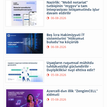
Nazirlik: “Mobil notariat”
tətbiqinin “mygov”a tam
inteqrasiyası istiqamətində işlər
davam etdirilir
06-08-2026
Beş İcra Hakimiyyəti İT
sistemlərini “Hökumət
buludu”na köçürüb
06-08-2026
Uşaqların rəqəmsal mühitdə
təhlükəsizliyi gücləndirilir -
Dəyişikliklər nəyi ehtiva edir?
05-08-2026
Azercell-dən illik “ZengimCELL”
xidməti
05-08-2026