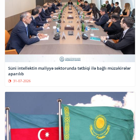
Süni intellektin maliyyə sektorunda tətbiqi ilə bağlı müzakirələr
aparılıb
31-07-2026