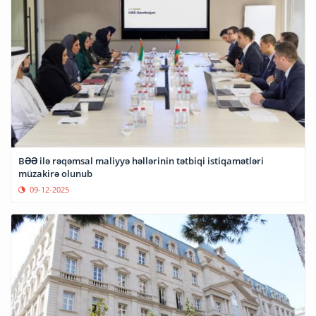
BƏƏ ilə rəqəmsal maliyyə həllərinin tətbiqi istiqamətləri
müzakirə olunub
09-12-2025