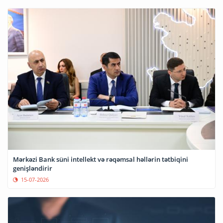
Mərkəzi Bank süni intellekt və rəqəmsal həllərin tətbiqini
genişləndirir
15-07-2026