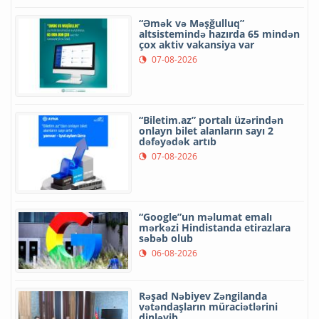
“Əmək və Məşğulluq”
altsistemində hazırda 65 mindən
çox aktiv vakansiya var
07-08-2026
“Biletim.az” portalı üzərindən
onlayn bilet alanların sayı 2
dəfəyədək artıb
07-08-2026
“Google”un məlumat emalı
mərkəzi Hindistanda etirazlara
səbəb olub
06-08-2026
Rəşad Nəbiyev Zəngilanda
vətəndaşların müraciətlərini
dinləyib