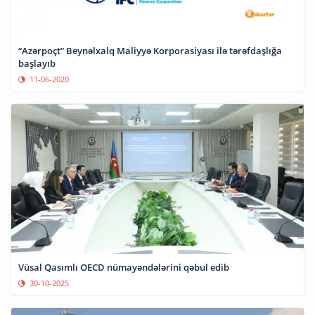
“Azərpoçt” Beynəlxalq Maliyyə Korporasiyası ilə tərəfdaşlığa
başlayıb
11-06-2020
Vüsal Qasımlı OECD nümayəndələrini qəbul edib
30-10-2025