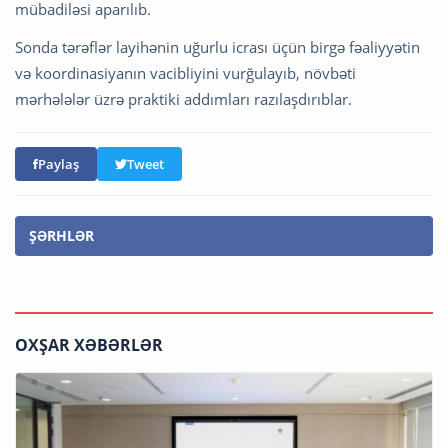
mübadiləsi aparılıb.
Sonda tərəflər layihənin uğurlu icrası üçün birgə fəaliyyətin
və koordinasiyanın vacibliyini vurğulayıb, növbəti
mərhələlər üzrə praktiki addımları razılaşdırıblar.
Paylaş
Tweet
ŞƏRHLƏR
OXŞAR XƏBƏRLƏR