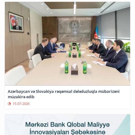
Azərbaycan və Slovakiya rəqəmsal dələduzluqla mübarizəni
müzakirə edib
15-07-2026