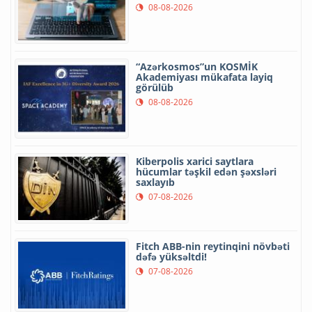
08-08-2026
“Azərkosmos”un KOSMİK
Akademiyası mükafata layiq
görülüb
08-08-2026
Kiberpolis xarici saytlara
hücumlar təşkil edən şəxsləri
saxlayıb
07-08-2026
Fitch ABB-nin reytinqini növbəti
dəfə yüksəltdi!
07-08-2026