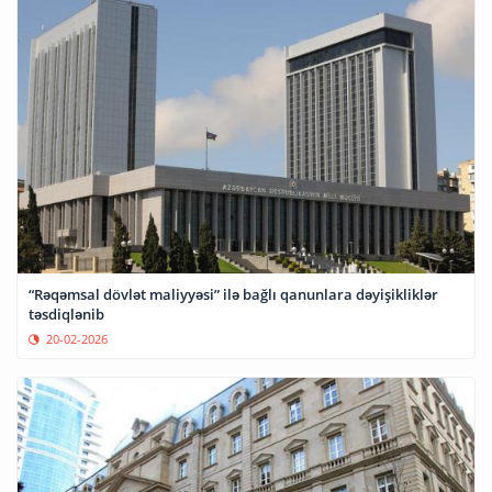
“Rəqəmsal dövlət maliyyəsi” ilə bağlı qanunlara dəyişikliklər
təsdiqlənib
20-02-2026