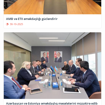
AMB və ETX əməkdaşlığı gücləndirir
30-10-2025
Azərbaycan və Estoniya əməkdaşlıq məsələlərini müzakirə edib