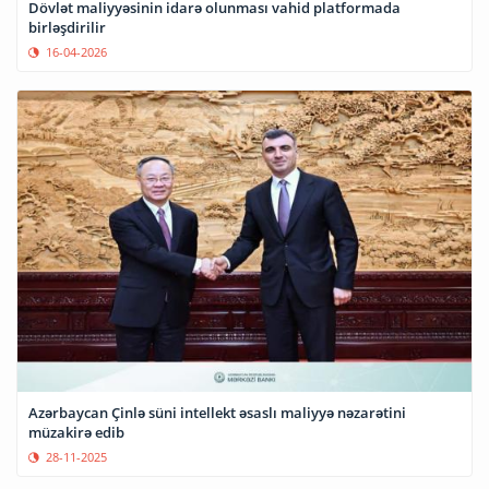
Dövlət maliyyəsinin idarə olunması vahid platformada
birləşdirilir
16-04-2026
Azərbaycan Çinlə süni intellekt əsaslı maliyyə nəzarətini
müzakirə edib
28-11-2025