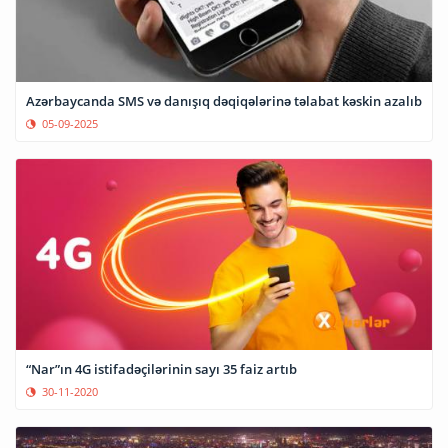
Azərbaycanda SMS və danışıq dəqiqələrinə təlabat kəskin azalıb
05-09-2025
“Nar”ın 4G istifadəçilərinin sayı 35 faiz artıb
30-11-2020