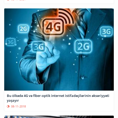
Bu ölkədə 4G və fiber-optik internet istifadəçilərinin əksəriyyəti
yaşayır
08-11-2018