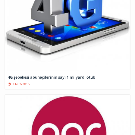
4G şəbəkəsi abunəçilərinin sayı 1 milyardı ötüb
11-03-2016