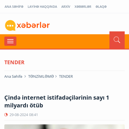
ANA SƏHİFƏ
LAYİHƏ HAQQINDA
ARXİV
XƏBƏRLƏR
ƏLAQƏ
TENDER
Ana Səhifə
TƏNZİMLƏMƏ
TENDER
Çində internet istifadəçilərinin sayı 1
milyardı ötüb
29-08-2024
08:41