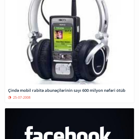
Çində mobil rabitə abunəçilərinin sayı 600 milyon nəfəri ötüb
25-07-2008