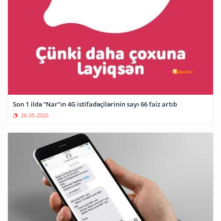
Son 1 ildə “Nar”ın 4G istifadəçilərinin sayı 66 faiz artıb
26-05-2020