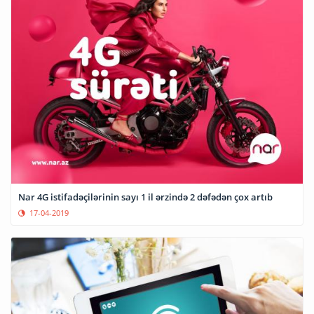
Nar 4G istifadəçilərinin sayı 1 il ərzində 2 dəfədən çox artıb
17-04-2019