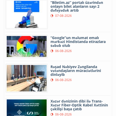
“Biletim.az” portalı üzərindən
onlayn bilet alanların sayı 2
dəfəyədək artıb
07-08-2026
“Google”un məlumat emalı
mərkəzi Hindistanda etirazlara
səbəb olub
06-08-2026
Rəşad Nəbiyev Zəngilanda
vətəndaşların müraciətlərini
dinləyib
06-08-2026
Xəzər dənizinin dibi ilə Trans-
Xəzər Fiber-Optik Kabel Xəttinin
çəkilişi başa çatıb
06-08-2026