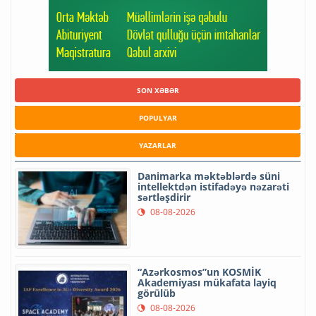
SON XƏBƏR
POPULYAR
YAZARLAR
Danimarka məktəblərdə süni
intellektdən istifadəyə nəzarəti
sərtləşdirir
08-08-2026
“Azərkosmos”un KOSMİK
Akademiyası mükafata layiq
görülüb
08-08-2026