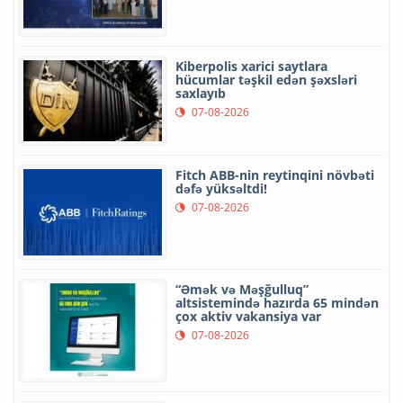
Kiberpolis xarici saytlara
hücumlar təşkil edən şəxsləri
saxlayıb
07-08-2026
Fitch ABB-nin reytinqini növbəti
dəfə yüksəltdi!
07-08-2026
“Əmək və Məşğulluq”
altsistemində hazırda 65 mindən
çox aktiv vakansiya var
07-08-2026