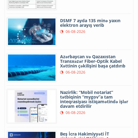
DSMF 7 ayda 135 minə yaxın
elektron arayış verib
06-08-2026
Azərbaycan və Qazaxıstan
Transxəzər Fiber-Optik Kabel
Xəttinin çəkilişini başa çatdırıb
06-08-2026
Nazirlik: “Mobil notariat”
tətbiqinin “mygov”a tam
inteqrasiyası istiqamətində işlər
davam etdirilir
06-08-2026
Beş İcra Hakimiyyəti İT