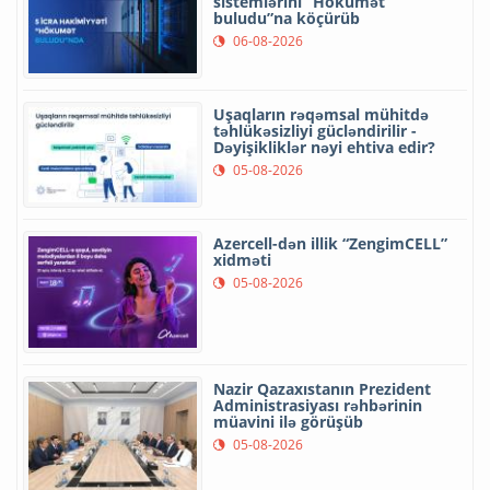
sistemlərini “Hökumət
buludu”na köçürüb
06-08-2026
Uşaqların rəqəmsal mühitdə
təhlükəsizliyi gücləndirilir -
Dəyişikliklər nəyi ehtiva edir?
05-08-2026
Azercell-dən illik “ZengimCELL”
xidməti
05-08-2026
Nazir Qazaxıstanın Prezident
Administrasiyası rəhbərinin
müavini ilə görüşüb
05-08-2026