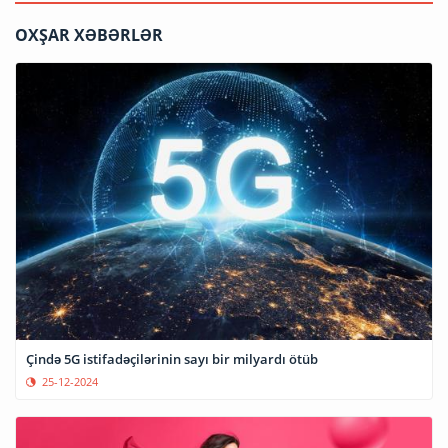
OXŞAR XƏBƏRLƏR
Çində 5G istifadəçilərinin sayı bir milyardı ötüb
25-12-2024