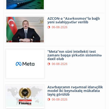
AZCON-a "Azərkosmos"la bağlı
yeni səlahiyyətlər verilib
06-08-2026
“Meta”nın süni intellekti test
zamanı başqa şirkətin sisteminə
daxil olub
06-08-2026
Azərbaycanın rəqəmsal idarəçilik
model iki beynəlxalq mükafata
layiq görülüb
06-08-2026