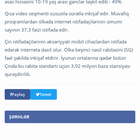
əsas hissəsini 10-19 yaş arası gənclər təşkil edib - 49%.
Qısa video seqmenti xüsusilə sürətlə inkişaf edir. Müvafiq
proqramlardan ölkədə internet istifadəçilərinin ümumi
sayının 37,3 faizi istifadə edir.
Çin istifadəçilərinin əksəriyyəti mobil cihazlardan istifadə
edərək internetə daxil olur. Ölkə beşinci nəsil rabitəsini (5G)
fəal şəkildə inkişaf etdirir. İyunun ortalarına qədər bütün
Çində bu rabitə standartı üçün 3,92 milyon baza stansiyası
quraşdırılıb.
Paylaş
Tweet
ŞƏRHLƏR