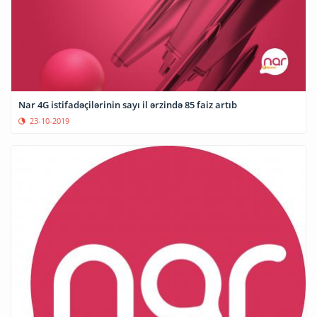
Nar 4G istifadəçilərinin sayı il ərzində 85 faiz artıb
23-10-2019