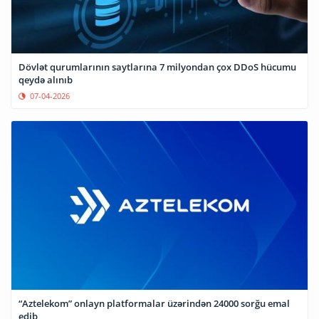
Dövlət qurumlarının saytlarına 7 milyondan çox DDoS hücumu
qeydə alınıb
07-04-2026
“Aztelekom” onlayn platformalar üzərindən 24000 sorğu emal
edib