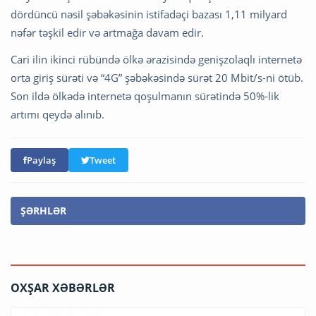
dördüncü nəsil şəbəkəsinin istifadəçi bazası 1,11 milyard
nəfər təşkil edir və artmağa davam edir.
Cari ilin ikinci rübündə ölkə ərazisində genişzolaqlı internetə
orta giriş sürəti və “4G” şəbəkəsində sürət 20 Mbit/s-ni ötüb.
Son ildə ölkədə internetə qoşulmanın sürətində 50%-lik
artımı qeydə alınıb.
Paylaş
Tweet
ŞƏRHLƏR
OXŞAR XƏBƏRLƏR