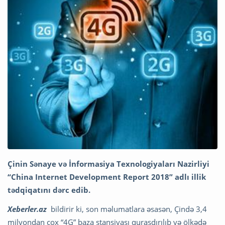
Çinin Sənaye və İnformasiya Texnologiyaları Nazirliyi
“China Internet Development Report 2018” adlı illik
tədqiqatını dərc edib.
Xeberler.az
bildirir ki, son məlumatlara əsasən, Çində 3,4
milyondan çox “4G” baza stansiyası quraşdırılıb və ölkədə