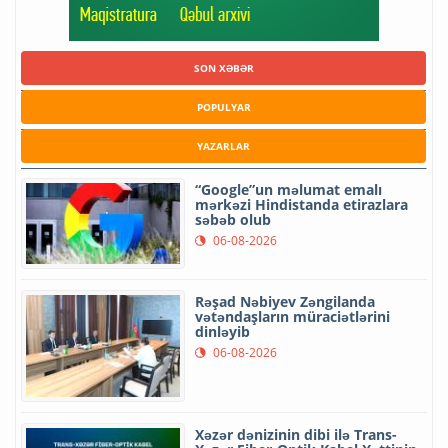
SON XƏBƏR
POPULYAR
YAZARLAR
“Google”un məlumat emalı
mərkəzi Hindistanda etirazlara
səbəb olub
06-08-2026
Rəşad Nəbiyev Zəngilanda
vətəndaşların müraciətlərini
dinləyib
06-08-2026
Xəzər dənizinin dibi ilə Trans-