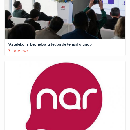
“Aztelekom” beynəlxalq tədbirdə təmsil olunub
10-03-2026