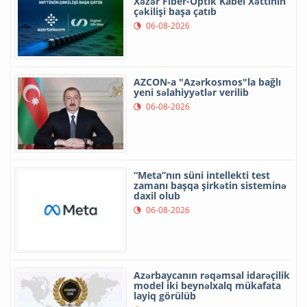
Xəzər Fiber-Optik Kabel Xəttinin
çəkilişi başa çatıb
06-08-2026
AZCON-a "Azərkosmos"la bağlı
yeni səlahiyyətlər verilib
06-08-2026
“Meta”nın süni intellekti test
zamanı başqa şirkətin sisteminə
daxil olub
06-08-2026
Azərbaycanın rəqəmsal idarəçilik
model iki beynəlxalq mükafata
layiq görülüb