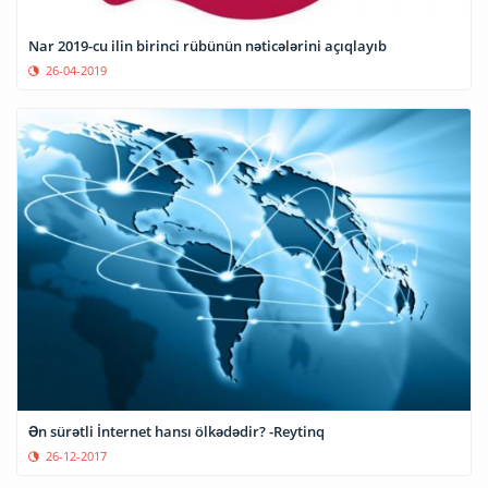
Nar 2019-cu ilin birinci rübünün nəticələrini açıqlayıb
26-04-2019
Ən sürətli İnternet hansı ölkədədir? -Reytinq
26-12-2017