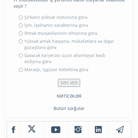
seçir ?
Şirkətin yüksək statusuna görə
İşin, layihənin xarakterinə görə
Əmək müqaviləsinin olmasına görə
Yüksək əmək haqqına, mükafatlara və digər
güzəştlərə görə
Gələcək karyerası üçün əhəmiyyət kəsb
etdiyinə görə
Maraqlı, işgüzar kollektivə görə
NƏTİCƏLƏR
Bütün sorğular