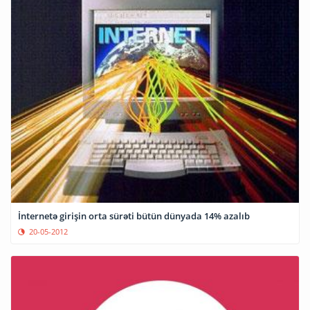
İnternetə girişin orta sürəti bütün dünyada 14% azalıb
20-05-2012