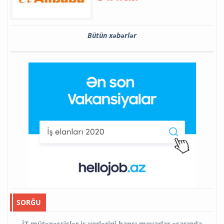
Bütün xəbərlər
SORĞU
İT mütəxəssislər iş yerlərini hansı meyarlar əsasında