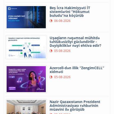
Beş İcra Hakimiyyəti İT
sistemlərini “Hökumət
buludu”na köçürüb
06-08-2026
Uşaqların rəqəmsal mühitdə
təhlükəsizliyi gücləndirilir -
Dəyişikliklər nəyi ehtiva edir?
05-08-2026
Azercell-dən illik “ZengimCELL”
xidməti
05-08-2026
Nazir Qazaxıstanın Prezident
Administrasiyası rəhbərinin
müavini ilə görüşüb