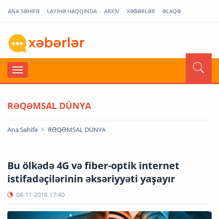
ANA SƏHİFƏ
LAYİHƏ HAQQINDA
ARXİV
XƏBƏRLƏR
ƏLAQƏ
RƏQƏMSAL DÜNYA
Ana Səhifə
RƏQƏMSAL DÜNYA
Bu ölkədə 4G və fiber-optik internet
istifadəçilərinin əksəriyyəti yaşayır
08-11-2018
17:40