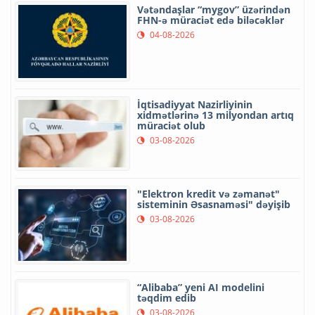
Vətəndaşlar “mygov” üzərindən
FHN-ə müraciət edə biləcəklər
04-08-2026
İqtisadiyyat Nazirliyinin
xidmətlərinə 13 milyondan artıq
müraciət olub
03-08-2026
"Elektron kredit və zəmanət"
sisteminin Əsasnaməsi" dəyişib
03-08-2026
“Alibaba” yeni AI modelini
təqdim edib
03-08-2026