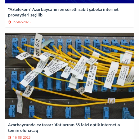
“Aztelekom” Azərbaycanın ən sürətli sabit şəbəkə internet
provayderi seçilib
27-02-2025
Azərbaycanda ev təsərrüfatlarının 55 faizi optik internetlə
təmin olunacaq
16-08-2023