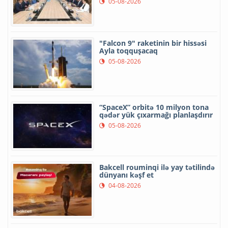
05-08-2026
"Falcon 9" raketinin bir hissəsi
Ayla toqquşacaq
05-08-2026
“SpaceX” orbitə 10 milyon tona
qədər yük çıxarmağı planlaşdırır
05-08-2026
Bakcell rouminqi ilə yay tətilində
dünyanı kəşf et
04-08-2026