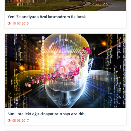
Yeni Zelandiyada özəl kosmodrom tikiləcək
10-07-2015
Süni intellekt ağır cinayətlərin sayı azaldıb
08-08-2017