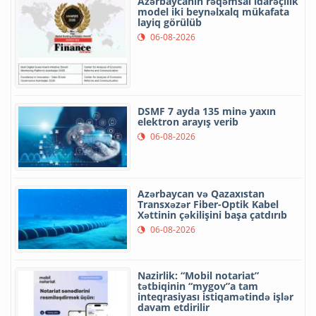
Azərbaycanın rəqəmsal idarəçilik
model iki beynəlxalq mükafata
layiq görülüb
06-08-2026
DSMF 7 ayda 135 minə yaxın
elektron arayış verib
06-08-2026
Azərbaycan və Qazaxıstan
Transxəzər Fiber-Optik Kabel
Xəttinin çəkilişini başa çatdırıb
06-08-2026
Nazirlik: “Mobil notariat”
tətbiqinin “mygov”a tam
inteqrasiyası istiqamətində işlər
davam etdirilir