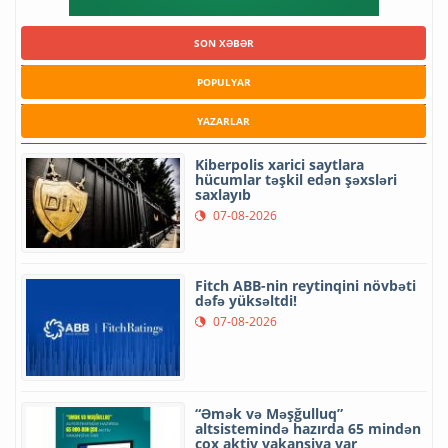
SON XƏBƏR
POPULYAR
YAZARLAR
Kiberpolis xarici saytlara
hücumlar təşkil edən şəxsləri
saxlayıb
07-08-2026
Fitch ABB-nin reytinqini növbəti
dəfə yüksəltdi!
07-08-2026
“Əmək və Məşğulluq”
altsistemində hazırda 65 mindən
çox aktiv vakansiya var