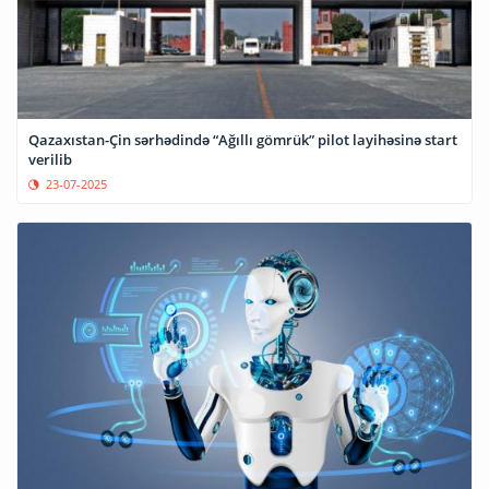
Qazaxıstan-Çin sərhədində “Ağıllı gömrük” pilot layihəsinə start
verilib
23-07-2025