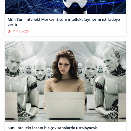
Milli Süni İntellekt Mərkəzi 3 süni intellekt layihəsini istifadəyə
verib
11-12-2025
Süni intellekt insanı bir çox sahələrdə üstələyəcək