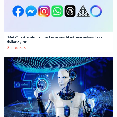
“Meta” iri AI məlumat mərkəzlərinin tikintisinə milyardlara
dollar ayırır
15-07-2025