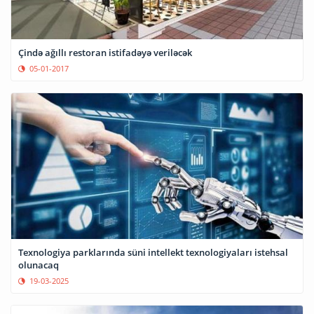
Çində ağıllı restoran istifadəyə veriləcək
05-01-2017
Texnologiya parklarında süni intellekt texnologiyaları istehsal
olunacaq
19-03-2025