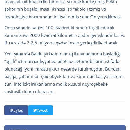
məqsədə xidmət edir: birincisi, sıx məskunlaşılmış Pekin
şəhərinin boşaldılması, ikincisi isə “ekoloji təmiz və
texnologiya baxımından inkişaf etmiş şəhər”in yaradılması.
Öncə şəhərin sahəsi 100 kvadrat kilometr təşkil edəcək.
Zamanla isə 2000 kvadrat kilometrə qədər genişləndiriləcək.
Bu ərazidə 2-2,5 milyona qədər insan yerləşdirilə biləcək.
Yeni şəhərdə Baidu şirkətinin artıq ilk sınaqlarına başladığı
“ağıllı” ictimai nəqliyyat və pilotsuz avtomobillərin istifadə
olunacağı yeni infrastruktur nəzərdə tutulmuşdur. Bundan
başqa, şəhərin bir çox obyektləri və kommunikasiya sistemi
süni intellekt imkanlarına malik xüsusi neyroşəbəkə
vasitəsilə idarə olunacaq.
Paylaş
Tweet