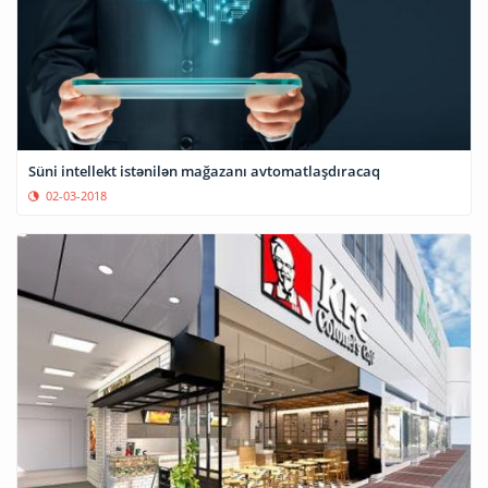
Süni intellekt istənilən mağazanı avtomatlaşdıracaq
02-03-2018