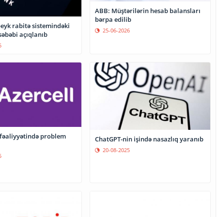
ABB: Müştərilərin hesab balansları
bərpa edilib
peyk rabitə sistemindəki
25-06-2026
səbəbi açıqlanıb
5
 fəaliyyətində problem
ChatGPT-nin işində nasazlıq yaranıb
20-08-2025
5