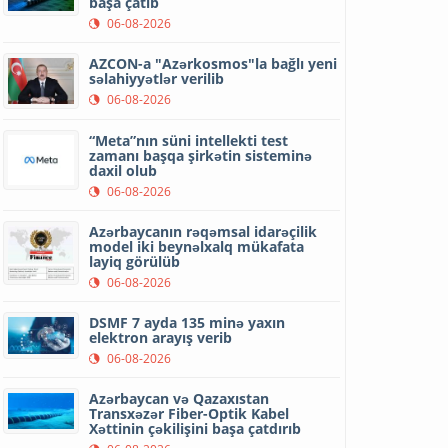
başa çatıb
06-08-2026
AZCON-a "Azərkosmos"la bağlı yeni
səlahiyyətlər verilib
06-08-2026
“Meta”nın süni intellekti test
zamanı başqa şirkətin sisteminə
daxil olub
06-08-2026
Azərbaycanın rəqəmsal idarəçilik
model iki beynəlxalq mükafata
layiq görülüb
06-08-2026
DSMF 7 ayda 135 minə yaxın
elektron arayış verib
06-08-2026
Azərbaycan və Qazaxıstan
Transxəzər Fiber-Optik Kabel
Xəttinin çəkilişini başa çatdırıb