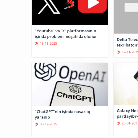
"Youtube" və “X” platformasının
işində problem müşahidə olunur
Delta Tele
19-11-2025
təxribatdır
17-11-201
Galaxy Not
"ChatGPT"nin işində nasazlıq
partlayıb?
yaranıb
23-01-201
03-12-2025