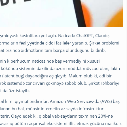
işmiqyaslı kəsintilərə yol açıb. Nəticədə ChatGPT, Claude,
formaların fəaliyyətində ciddi fasilələr yaranıb. Şirkət problemi
aat ərzində xidmətlərin tam bərpa olunduğunu bildirib.
isənin kiberhücum nəticəsində baş vermədiyini xüsusi
in kökündə sistemin daxilində uzun müddət mövcud olan, lakin
(latent bug) dayandığını açıqlayıb. Məlum olub ki, adi bir
rək sistemdə zəncirvari çökməyə səbəb olub. Şirkət rəhbərliyi
ldə üzr istəyib.
nal kimi qiymətləndirirlər. Amazon Web Services-də (AWS) baş
anan bu hal, müasir internetin az sayda infrastruktur
stərir. Qeyd edək ki, qlobal veb-saytların təxminən 20%-nə
nasazlıq bütün rəqəmsal ekosistemi iflic etmək gücünə malikdir.