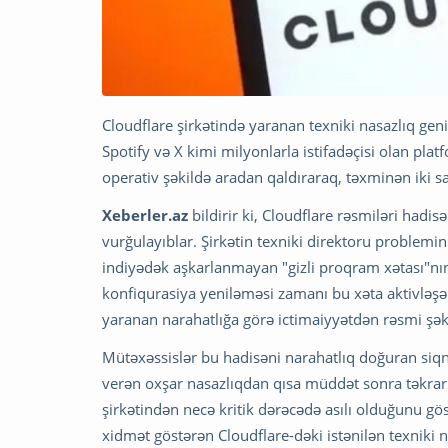
Cloudflare şirkətində yaranan texniki nasazlıq gen
Spotify və X kimi milyonlarla istifadəçisi olan plat
operativ şəkildə aradan qaldıraraq, təxminən iki s
Xeberler.az
bildirir ki, Cloudflare rəsmiləri had
vurğulayıblar. Şirkətin texniki direktoru problem
indiyədək aşkarlanmayan "gizli proqram xətası"nın 
konfiqurasiya yeniləməsi zamanı bu xəta aktivləşə
yaranan narahatlığa görə ictimaiyyətdən rəsmi şəki
Mütəxəssislər bu hadisəni narahatlıq doğuran siq
verən oxşar nasazlıqdan qısa müddət sonra təkrarl
şirkətindən necə kritik dərəcədə asılı olduğunu gö
xidmət göstərən Cloudflare-dəki istənilən texniki 