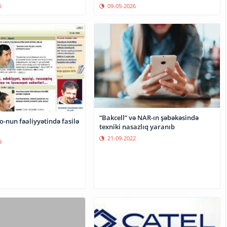
5
09-05-2026
“Bakcell” və NAR-ın şəbəkəsində
-nun fəaliyyətində fasilə
texniki nasazlıq yaranıb
21-09-2022
9