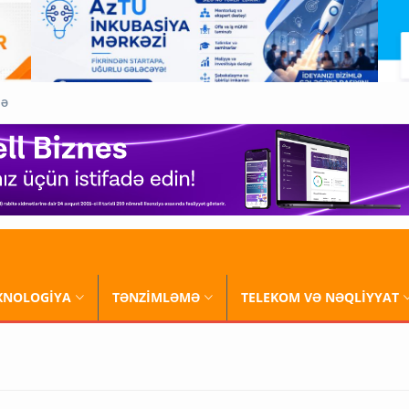
QƏ
XNOLOGİYA
TƏNZİMLƏMƏ
TELEKOM VƏ NƏQLİYYAT