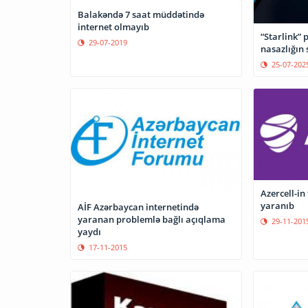
Balakəndə 7 saat müddətində
internet olmayıb
“Starlink” 
29-07-2019
nasazlığın 
25-07-202
Azercell-in
yaranıb
AİF Azərbaycan internetində
yaranan problemlə bağlı açıqlama
29-11-201
yaydı
17-11-2015