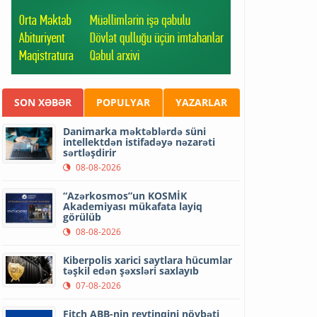
SON XƏBƏR
POPULYAR
YAZARLAR
Danimarka məktəblərdə süni
intellektdən istifadəyə nəzarəti
sərtləşdirir
08-08-2026
“Azərkosmos”un KOSMİK
Akademiyası mükafata layiq
görülüb
08-08-2026
Kiberpolis xarici saytlara hücumlar
təşkil edən şəxsləri saxlayıb
07-08-2026
Fitch ABB-nin reytinqini növbəti