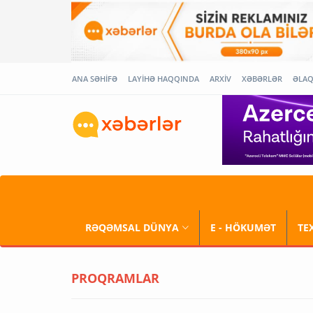
ANA SƏHİFƏ
LAYİHƏ HAQQINDA
ARXİV
XƏBƏRLƏR
ƏLA
RƏQƏMSAL DÜNYA
E - HÖKUMƏT
TE
PROQRAMLAR