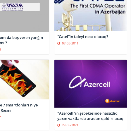
“Catel”in taleyi necə olacaq?
com-da baş verən yanğın
mı ?
07-05-2011
5
e 7 smartfonları niyə
–Rəsmi
"Azercell"in şəbəkəsində nasazlıq
7
yaxın vaxtlarda aradan qaldırılacaq
27-05-2021