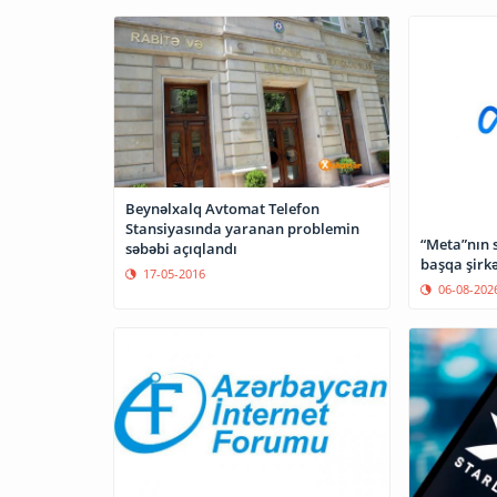
Beynəlxalq Avtomat Telefon
Stansiyasında yaranan problemin
“Meta”nın s
səbəbi açıqlandı
başqa şirkə
17-05-2016
06-08-202