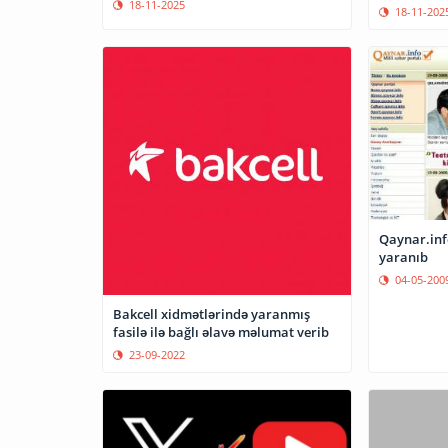
18-11-2025
18-11-202
Qaynar.info
yaranıb
04-05-200
Bakcell xidmətlərində yaranmış
fasilə ilə bağlı əlavə məlumat verib
23-09-2022