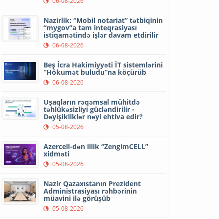
06-08-2026
Nazirlik: “Mobil notariat” tətbiqinin
“mygov”a tam inteqrasiyası
istiqamətində işlər davam etdirilir
06-08-2026
Beş İcra Hakimiyyəti İT sistemlərini
“Hökumət buludu”na köçürüb
06-08-2026
Uşaqların rəqəmsal mühitdə
təhlükəsizliyi gücləndirilir -
Dəyişikliklər nəyi ehtiva edir?
05-08-2026
Azercell-dən illik “ZengimCELL”
xidməti
05-08-2026
Nazir Qazaxıstanın Prezident
Administrasiyası rəhbərinin
müavini ilə görüşüb
05-08-2026