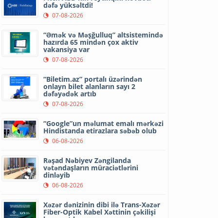
dəfə yüksəltdi!
07-08-2026
“Əmək və Məşğulluq” altsistemində
hazırda 65 mindən çox aktiv
vakansiya var
07-08-2026
“Biletim.az” portalı üzərindən
onlayn bilet alanların sayı 2
dəfəyədək artıb
07-08-2026
“Google”un məlumat emalı mərkəzi
Hindistanda etirazlara səbəb olub
06-08-2026
Rəşad Nəbiyev Zəngilanda
vətəndaşların müraciətlərini
dinləyib
06-08-2026
Xəzər dənizinin dibi ilə Trans-Xəzər
Fiber-Optik Kabel Xəttinin çəkilişi