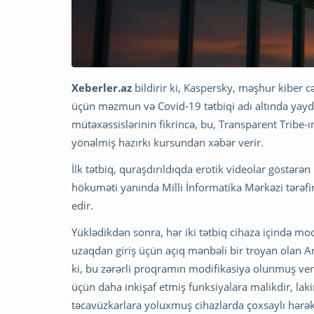
Xeberler.az
bildirir ki, Kaspersky, məşhur kiber 
üçün məzmun və Covid-19 tətbiqi adı altında yaydığ
mütəxəssislərinin fikrincə, bu, Transparent Tribe-ı
yönəlmiş hazırkı kursundan xəbər verir.
İlk tətbiq, quraşdırıldıqda erotik videolar göstərən
hökuməti yanında Milli İnformatika Mərkəzi tərəf
edir.
Yüklədikdən sonra, hər iki tətbiq cihaza içində 
uzaqdan giriş üçün açıq mənbəli bir troyan olan A
ki, bu zərərli proqramın modifikasiya olunmuş ver
üçün daha inkişaf etmiş funksiyalara malikdir, laki
təcavüzkarlara yoluxmuş cihazlarda çoxsaylı hərək