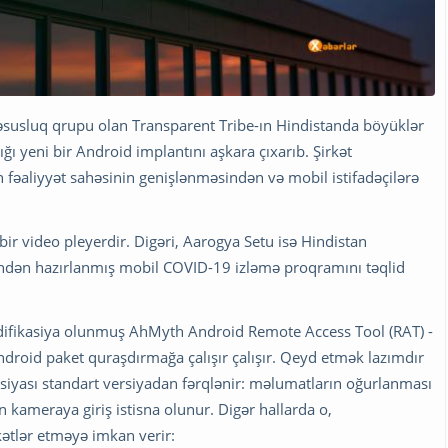
cəsusluq qrupu olan Transparent Tribe-ın Hindistanda böyüklər
ı yeni bir Android implantını aşkara çıxarıb. Şirkət
n fəaliyyət sahəsinin genişlənməsindən və mobil istifadəçilərə
 bir video pleyerdir. Digəri, Aarogya Setu isə Hindistan
indən hazırlanmış mobil COVID-19 izləmə proqramını təqlid
modifikasiya olunmuş AhMyth Android Remote Access Tool (RAT) -
ndroid paket quraşdırmağa çalışır çalışır. Qeyd etmək lazımdır
siyası standart versiyadan fərqlənir: məlumatların oğurlanması
n kameraya giriş istisna olunur. Digər hallarda o,
ətlər etməyə imkan verir: