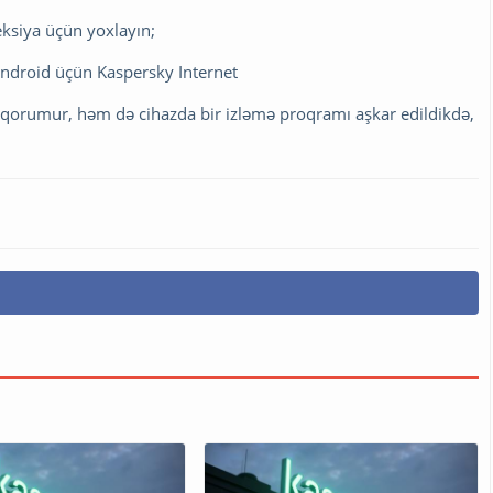
eksiya üçün yoxlayın;
, Android üçün Kaspersky Internet
n qorumur, həm də cihazda bir izləmə proqramı aşkar edildikdə,