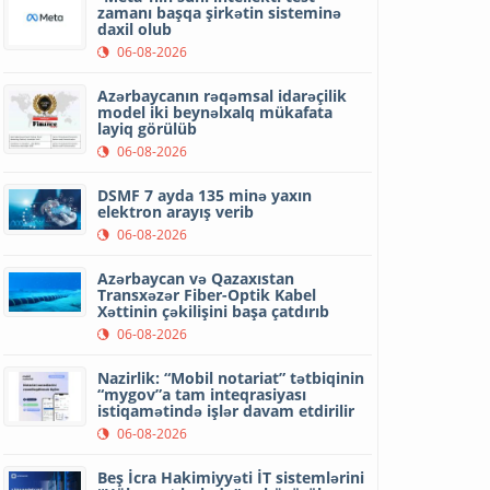
zamanı başqa şirkətin sisteminə
daxil olub
06-08-2026
Azərbaycanın rəqəmsal idarəçilik
model iki beynəlxalq mükafata
layiq görülüb
06-08-2026
DSMF 7 ayda 135 minə yaxın
elektron arayış verib
06-08-2026
Azərbaycan və Qazaxıstan
Transxəzər Fiber-Optik Kabel
Xəttinin çəkilişini başa çatdırıb
06-08-2026
Nazirlik: “Mobil notariat” tətbiqinin
“mygov”a tam inteqrasiyası
istiqamətində işlər davam etdirilir
06-08-2026
Beş İcra Hakimiyyəti İT sistemlərini