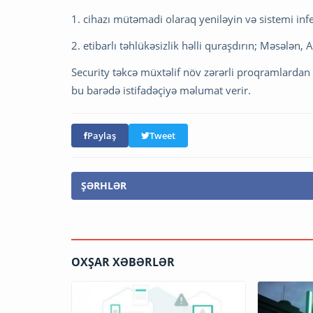
1. cihazı mütəmadi olaraq yeniləyin və sistemi inf
2. etibarlı təhlükəsizlik həlli quraşdırın; Məsələn
Security təkcə müxtəlif növ zərərli proqramlarda
bu barədə istifadəçiyə məlumat verir.
Paylaş
Tweet
ŞƏRHLƏR
OXŞAR XƏBƏRLƏR