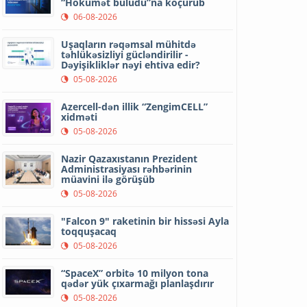
“Hökumət buludu”na köçürüb
06-08-2026
Uşaqların rəqəmsal mühitdə
təhlükəsizliyi gücləndirilir -
Dəyişikliklər nəyi ehtiva edir?
05-08-2026
Azercell-dən illik “ZengimCELL”
xidməti
05-08-2026
Nazir Qazaxıstanın Prezident
Administrasiyası rəhbərinin
müavini ilə görüşüb
05-08-2026
"Falcon 9" raketinin bir hissəsi Ayla
toqquşacaq
05-08-2026
“SpaceX” orbitə 10 milyon tona
qədər yük çıxarmağı planlaşdırır
05-08-2026