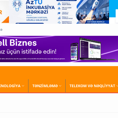
QƏ
XNOLOGİYA
TƏNZİMLƏMƏ
TELEKOM VƏ NƏQLİYYAT