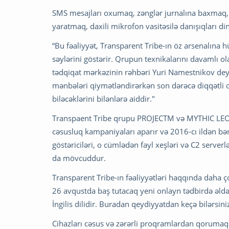
SMS mesajları oxumaq, zənglər jurnalına baxmaq, 
yaratmaq, daxili mikrofon vasitəsilə danışıqları di
“Bu fəaliyyət, Transparent Tribe-ın öz arsenalına 
səylərini göstərir. Qrupun texnikalarını davamlı ol
tədqiqat mərkəzinin rəhbəri Yuri Namestnikov deyi
mənbələri qiymətləndirərkən son dərəcə diqqətli o
biləcəklərini bilənlərə aiddir."
Transpaent Tribe qrupu PROJECTM və MYTHIC LEOPA
cəsusluq kampaniyaları aparır və 2016-cı ildən bər
göstəriciləri, o cümlədən fayl xeşləri və C2 server
da mövcuddur.
Transparent Tribe-ın fəaliyyətləri haqqında daha 
26 avqustda baş tutacaq yeni onlayn tədbirdə əldə e
İngilis dilidir. Buradan qeydiyyatdan keçə bilərsini
Cihazları cəsus və zərərli proqramlardan qorumaq