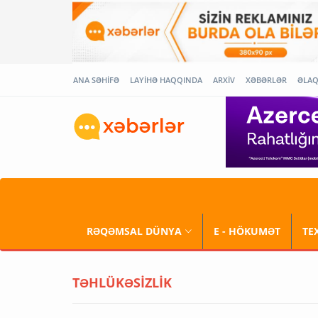
ANA SƏHİFƏ
LAYİHƏ HAQQINDA
ARXİV
XƏBƏRLƏR
ƏLA
RƏQƏMSAL DÜNYA
E - HÖKUMƏT
TE
TƏHLÜKƏSİZLİK