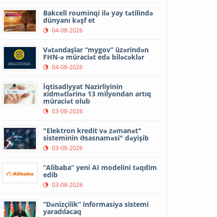
Bakcell rouminqi ilə yay tətilində
dünyanı kəşf et
04-08-2026
Vətəndaşlar “mygov” üzərindən
FHN-ə müraciət edə biləcəklər
04-08-2026
İqtisadiyyat Nazirliyinin
xidmətlərinə 13 milyondan artıq
müraciət olub
03-08-2026
"Elektron kredit və zəmanət"
sisteminin Əsasnaməsi" dəyişib
03-08-2026
“Alibaba” yeni AI modelini təqdim
edib
03-08-2026
“Dənizçilik” informasiya sistemi
yaradılacaq