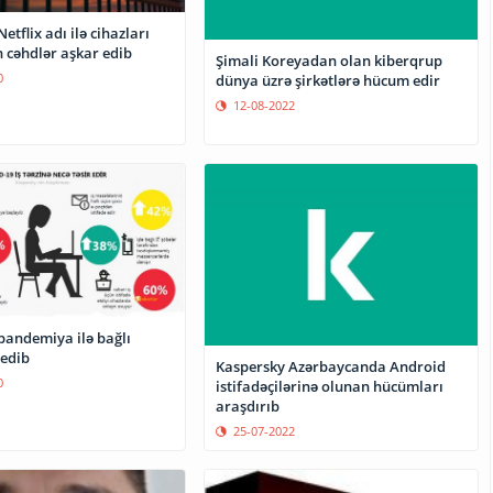
etflix adı ilə cihazları
 cəhdlər aşkar edib
Şimali Koreyadan olan kiberqrup
0
dünya üzrə şirkətlərə hücum edir
12-08-2022
pandemiya ilə bağlı
edib
Kaspersky Azərbaycanda Android
0
istifadəçilərinə olunan hücümları
araşdırıb
25-07-2022