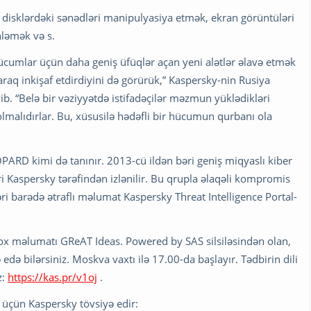
disklərdəki sənədləri manipulyasiya etmək, ekran görüntüləri
nləmək və s.
hücumlar üçün daha geniş üfüqlər açan yeni alətlər əlavə etmək
araq inkişaf etdirdiyini də görürük,” Kaspersky-nin Rusiya
b. “Belə bir vəziyyətdə istifadəçilər məzmun yüklədikləri
lmalıdırlar. Bu, xüsusilə hədəfli bir hücumun qurbanı ola
RD kimi də tanınır. 2013-cü ildən bəri geniş miqyaslı kiber
i Kaspersky tərəfindən izlənilir. Bu qrupla əlaqəli kompromis
ləri barədə ətraflı məlumat Kaspersky Threat Intelligence Portal-
çox məlumatı GReAT Ideas. Powered by SAS silsiləsindən olan,
də bilərsiniz. Moskva vaxtı ilə 17.00-da başlayır. Tədbirin dili
z:
https://kas.pr/v1oj
.
 üçün Kaspersky tövsiyə edir: