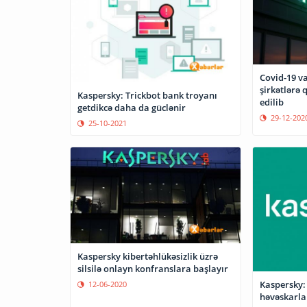
Covid-19 va
şirkətlərə 
Kaspersky: Trickbot bank troyanı
edilib
getdikcə daha da güclənir
29-12-202
25-10-2021
Kaspersky kibertəhlükəsizlik üzrə
silsilə onlayn konfranslara başlayır
Kaspersky:
12-06-2020
həvəskarla