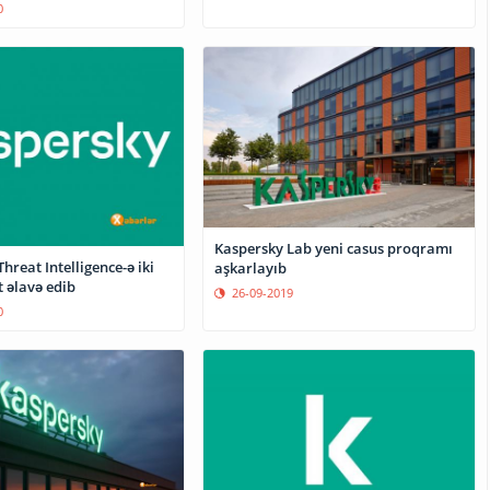
0
Kaspersky Lab yeni casus proqramı
hreat Intelligence-ə iki
aşkarlayıb
 əlavə edib
26-09-2019
0