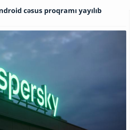
Android cəsus proqramı yayılıb