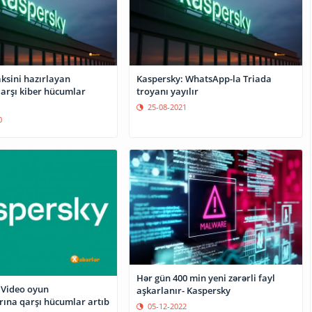
ksini hazırlayan
Kaspersky: WhatsApp-la Triada
qarşı kiber hücumlar
troyanı yayılır
25-08-2021
0
Hər gün 400 min yeni zərərli fayl
 Video oyun
aşkarlanır- Kaspersky
rına qarşı hücumlar artıb
05-12-2022