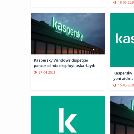
18-06-202
Kaspersky Windows dispetçer
pəncərəsində eksployt aşkarlayıb
27-04-2021
Kaspersky T
yeni xidmət
15-05-202