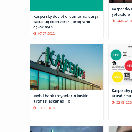
Kaspersky N
yoluxduran
Kaspersky dövlət orqanlarına qarşı
24-07-202
casusluq edən zərərli proqramı
aşkarlayıb
07-07-2022
Kaspersky 
araşdırma 
Mobil bank troyanların kəskin
artması aşkar edilib
22-05-202
10-08-2018