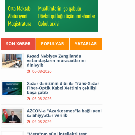
SON XƏBƏR
POPULYAR
YAZARLAR
Rəşad Nəbiyev Zəngilanda
vətəndaşların müraciətlərini
dinləyib
06-08-2026
Xəzər dənizinin dibi ilə Trans-Xəzər
Fiber-Optik Kabel Xəttinin çəkilişi
başa çatıb
06-08-2026
AZCON-a "Azərkosmos"la bağlı yeni
səlahiyyətlər verilib
06-08-2026
“Meta”nın süni intellekti test