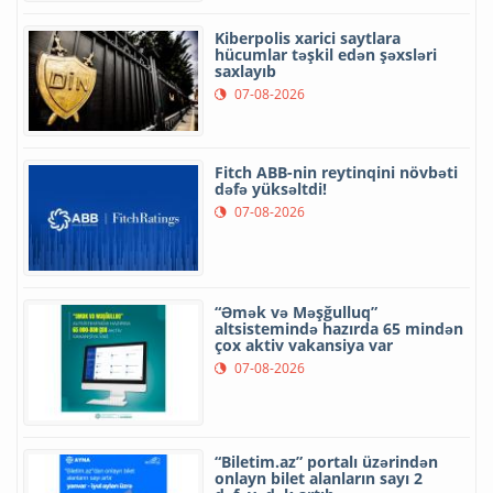
Kiberpolis xarici saytlara
hücumlar təşkil edən şəxsləri
saxlayıb
07-08-2026
Fitch ABB-nin reytinqini növbəti
dəfə yüksəltdi!
07-08-2026
“Əmək və Məşğulluq”
altsistemində hazırda 65 mindən
çox aktiv vakansiya var
07-08-2026
“Biletim.az” portalı üzərindən
onlayn bilet alanların sayı 2