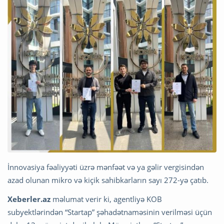
İnnovasiya fəaliyyəti üzrə mənfəət və ya gəlir vergisindən
azad olunan mikro və kiçik sahibkarların sayı 272-yə çatıb.
Xeberler.az
məlumat verir ki, agentliyə KOB
subyektlərindən “Startap” şəhadətnaməsinin verilməsi üçün