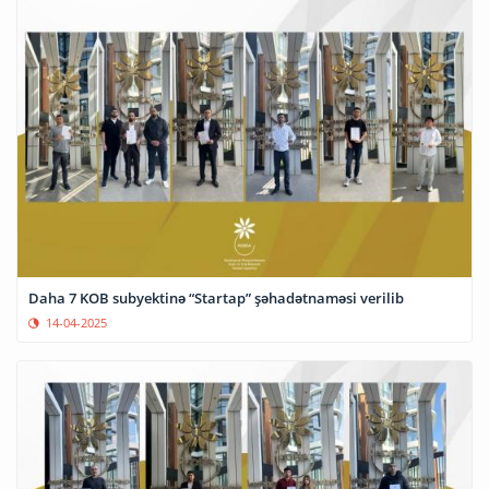
Daha 7 KOB subyektinə “Startap” şəhadətnaməsi verilib
14-04-2025