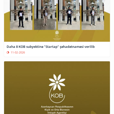
Daha 8 KOB subyektinə "Startap" şəhadətnaməsi verilib
11-02-2026