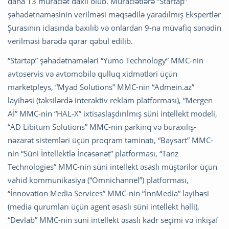
daha 13 müraciət daxil olub. Müraciətlərə “Startap”
şəhadətnaməsinin verilməsi məqsədilə yaradılmış Ekspertlər
Şurasının iclasında baxılıb və onlardan 9-na müvafiq sənədin
verilməsi barədə qərar qəbul edilib.
“Startap” şəhadətnamələri “Yumo Technology” MMC-nin
avtoservis və avtomobilə qulluq xidmətləri üçün
marketpleys, “Myad Solutions” MMC-nin “Admein.az”
layihəsi (taksilərdə interaktiv reklam platforması), “Mergen
Aİ” MMC-nin “HAL-X” ixtisaslaşdırılmış süni intellekt modeli,
“AD Libitum Solutions” MMC-nin parkinq və buraxılış-
nəzarət sistemləri üçün proqram təminatı, “Baysart” MMC-
nin “Süni İntellektlə İncəsənət” platforması, “Tanz
Technologies” MMC-nin süni intellekt əsaslı müştərilər üçün
vahid kommunikasiya (“Omnichannel”) platforması,
“İnnovation Media Services” MMC-nin “İnnMedia” layihəsi
(media qurumları üçün agent əsaslı süni intellekt həlli),
“Devlab” MMC-nin süni intellekt əsaslı kadr seçimi və inkişaf