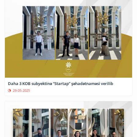
Daha 3 KOB subyektinə “Startap” şəhadətnaməsi verilib
29-05-2025