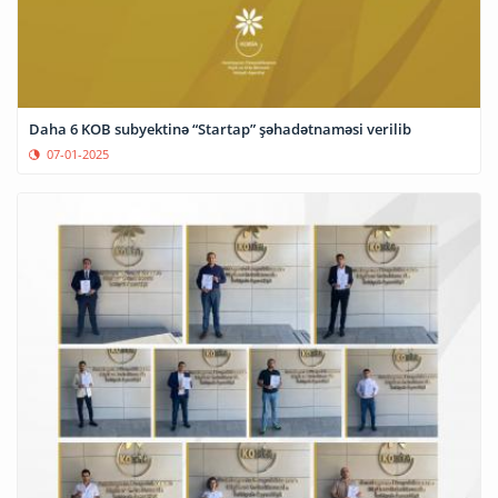
Daha 6 KOB subyektinə “Startap” şəhadətnaməsi verilib
07-01-2025