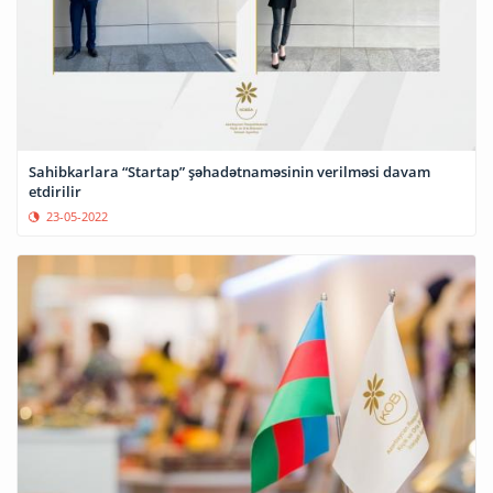
Sahibkarlara “Startap” şəhadətnaməsinin verilməsi davam
etdirilir
23-05-2022