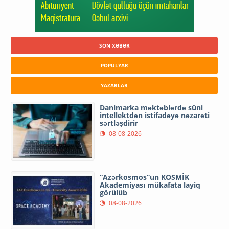
SON XƏBƏR
POPULYAR
YAZARLAR
Danimarka məktəblərdə süni
intellektdən istifadəyə nəzarəti
sərtləşdirir
08-08-2026
“Azərkosmos”un KOSMİK
Akademiyası mükafata layiq
görülüb
08-08-2026