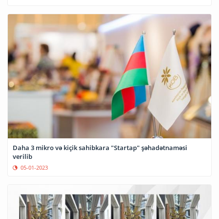
Daha 3 mikro və kiçik sahibkara "Startap" şəhadətnaməsi
verilib
05-01-2023