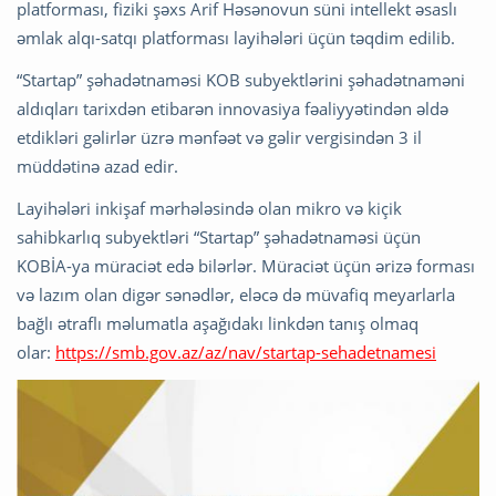
platforması, fiziki şəxs Arif Həsənovun süni intellekt əsaslı
əmlak alqı-satqı platforması layihələri üçün təqdim edilib.
“Startap” şəhadətnaməsi KOB subyektlərini şəhadətnaməni
aldıqları tarixdən etibarən innovasiya fəaliyyətindən əldə
etdikləri gəlirlər üzrə mənfəət və gəlir vergisindən 3 il
müddətinə azad edir.
Layihələri inkişaf mərhələsində olan mikro və kiçik
sahibkarlıq subyektləri “Startap” şəhadətnaməsi üçün
KOBİA-ya müraciət edə bilərlər. Müraciət üçün ərizə forması
və lazım olan digər sənədlər, eləcə də müvafiq meyarlarla
bağlı ətraflı məlumatla aşağıdakı linkdən tanış olmaq
olar:
https://smb.gov.az/az/nav/startap-sehadetnamesi