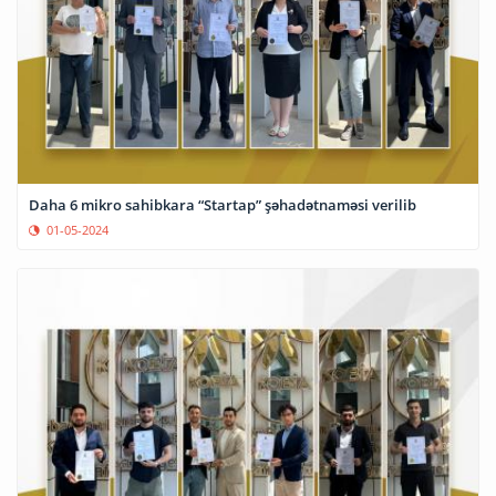
Daha 6 mikro sahibkara “Startap” şəhadətnaməsi verilib
01-05-2024