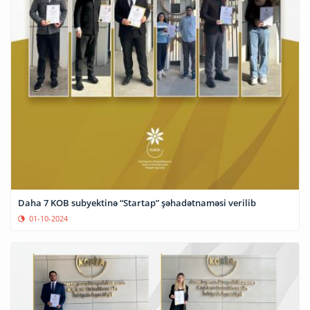
Daha 7 KOB subyektinə “Startap” şəhadətnaməsi verilib
01-10-2024