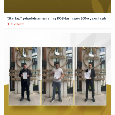
"Startap" şəhadətnaməsi almış KOB-ların sayı 200-ə yaxınlaşıb
11-03-2025