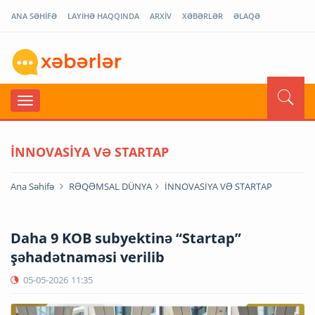
ANA SƏHİFƏ
LAYİHƏ HAQQINDA
ARXİV
XƏBƏRLƏR
ƏLAQƏ
İNNOVASİYA VƏ STARTAP
Ana Səhifə
RƏQƏMSAL DÜNYA
İNNOVASİYA VƏ STARTAP
Daha 9 KOB subyektinə “Startap”
şəhadətnaməsi verilib
05-05-2026
11:35