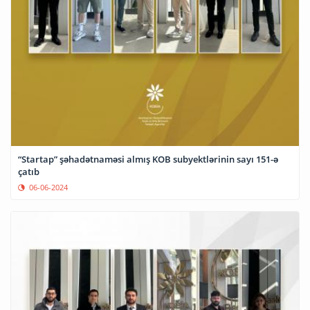
“Startap” şəhadətnaməsi almış KOB subyektlərinin sayı 151-ə
çatıb
06-06-2024