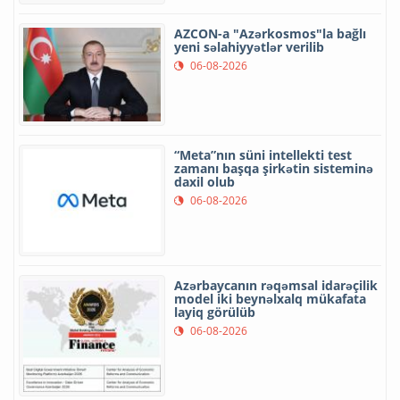
AZCON-a "Azərkosmos"la bağlı
yeni səlahiyyətlər verilib
06-08-2026
“Meta”nın süni intellekti test
zamanı başqa şirkətin sisteminə
daxil olub
06-08-2026
Azərbaycanın rəqəmsal idarəçilik
model iki beynəlxalq mükafata
layiq görülüb
06-08-2026