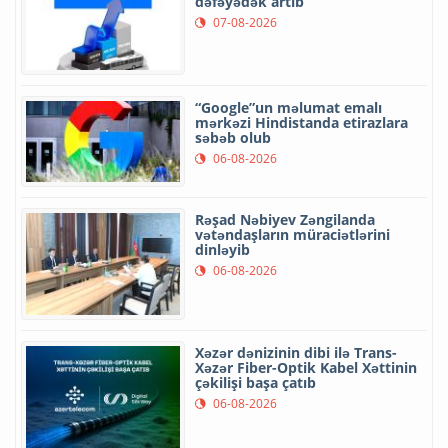
dəfəyədək artıb
07-08-2026
“Google”un məlumat emalı
mərkəzi Hindistanda etirazlara
səbəb olub
06-08-2026
Rəşad Nəbiyev Zəngilanda
vətəndaşların müraciətlərini
dinləyib
06-08-2026
Xəzər dənizinin dibi ilə Trans-
Xəzər Fiber-Optik Kabel Xəttinin
çəkilişi başa çatıb
06-08-2026