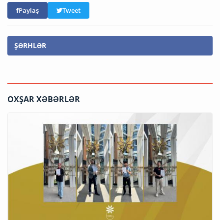
Paylaş
Tweet
ŞƏRHLƏR
OXŞAR XƏBƏRLƏR