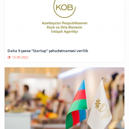
Daha 9 şəxsə “Startap” şəhadətnaməsi verilib
15-09-2022