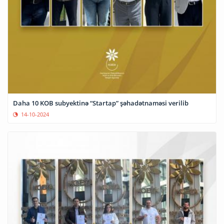
Daha 10 KOB subyektinə “Startap” şəhadətnaməsi verilib
14-10-2024